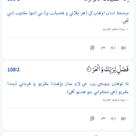
بيشڪ اسان اوهان کي (هر ڀلائي ۽ فضيلت ۾) بي انتها ڪثرت ڏني
آهي.
— مولانا طاھر القادري
108:2
فَصَلِّ لِرَبِّكَ وَانْحَرْ
2‏۝ۭ
ته توهان پنهنجي رب جي لاءِ نماز پڙهندا ڪريو ۽ قرباني ڏيندا
ڪريو (هي شڪراني جو هديو آهي).
— مولانا طاھر القادري