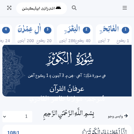
ائنڊرائيڊ ايپليڪيشن
الۡفَاتِحَۃِ
الۡبَقَرَۃِ
اٰلِ عِمۡرٰنَ
4
3
2
1
1 رڪوع
7 آيتون
40 رڪوع
286 آيتون
20 رڪوع
200 آيتون
24 رڪوع
108
surah
ھي سورة مَکِّیَّۃٌ آھي . ھِن ۾ 3 آيتون ۽ 1 رڪوع آھن
عرفانُ القرآن
مُترجم: مولانا طاھر القادري
بِسْمِ اللَّـهِ الرَّحْمَـٰنِ الرَّحِيمِ
واپس وڃو
108:1
اِنَّآ اَعْطَيْنٰكَ الْكَوْثَرَ
1‏۝ۭ