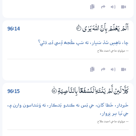
96:14
اَلَمْ يَعْلَمْ بِاَنَّ اللّٰهَ يَرٰى
؀ۭ14
ڇا، ناهِسِ سُڌ سَنڀار، ته سَڀ ڪُجھ ڏِسي ڏيہ ڌڻي؟
— مولوي حاجي احمد ملاح
96:15
كَلَّا لَىِنْ لَّمْ يَنْتَهِ ڏ لَنَسْفَعًۢا بِالنَّاصِيَةِ
؀ۙ15
خَبردار، خَطا کان، جي بَس نه ڪندو بَدڪار، ته وَٺنداسون وارن ۾،
جي نَيا سِر نِروار،
— مولوي حاجي احمد ملاح