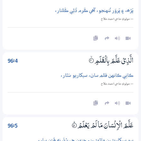
پَڙھ، ۽ پَروَر تُنهنجو، آهي ڪَرم ڌَڻِي ڪَلتار،
— مولوي حاجي احمد ملاح
96:4
الَّذِيْ عَلَّمَ بِالْقَلَمِ
4‏۝ۙ
ڪانِي ڪانهن قلم سان، سيکاريو سَتّار،
— مولوي حاجي احمد ملاح
96:5
عَلَّمَ الْاِنْسَانَ مَا لَمْ يَعْلَمْ
5‏۝ۭ
سو سيکاريئـِين ماڻهئـِين، جِنهن جِي سُڌ نه هُيَنِ سار،