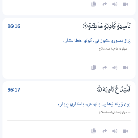
96:16
نَاصِيَةٍ كَاذِبَةٍ خَاطِئَةٍ
؀ۭ16
نِراڙ نِسورو ڪوڙ تي، کوٽو خطا ڪار،
— مولوي حاجي احمد ملاح
96:17
فَلْيَدْعُ نَادِيَهٗ
؀ۙ17
پوءِ وَرته وَهارن پانهنجي، ٻاڪاري ٻِيهار،
— مولوي حاجي احمد ملاح