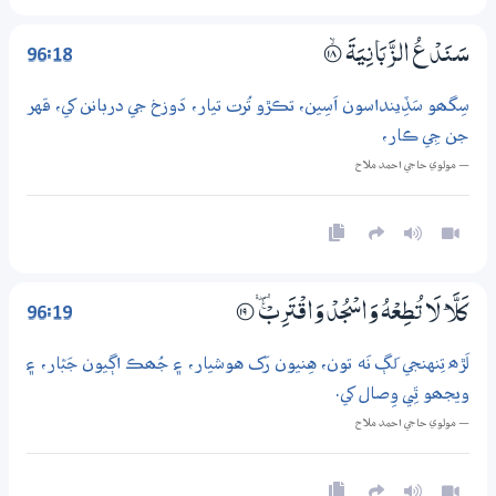
96:18
سَـنَدْعُ الزَّبَانِيَةَ
؀ۙ18
سِگھو سَڏِينداسون اَسِين، تڪڙو تُرت تيار، دَوزخ جي دربانن کي، قهر
جن جِي ڪار،
— مولوي حاجي احمد ملاح
96:19
كَلَّا ۭ لَا تُطِعْهُ وَاسْجُدْ وَاقْتَرِبْ ڙ
؀19
لَڙھ تِنهنجي لَڳ نَه تون، هِنيون رَک هوشيار، ۽ جُھڪ اڳيون جَبّار، ۽
ويجھو ٿِي وِصال کي.
— مولوي حاجي احمد ملاح