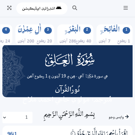
ائنڊرائيڊ ايپليڪيشن
الۡفَاتِحَۃِ
الۡبَقَرَۃِ
اٰلِ عِمۡرٰنَ
4
3
2
1
1 رڪوع
7 آيتون
40 رڪوع
286 آيتون
20 رڪوع
200 آيتون
24 رڪوع
096
surah
ھي سورة مَکِّیَّۃٌ آھي . ھِن ۾ 19 آيتون ۽ 1 رڪوع آھن
نُورُالقُرآن
مُترجم: مولوي حاجي احمد ملاح
بِسْمِ اللَّـهِ الرَّحْمَـٰنِ الرَّحِيمِ
واپس وڃو
96:1
اِقْرَاْ بِاسْمِ رَبِّكَ الَّذِيْ خَلَقَ
1‏۝ۚ