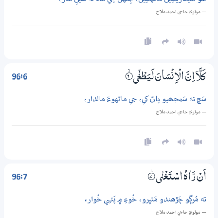
— مولوي حاجي احمد ملاح
96:6
كَلَّآ اِنَّ الْاِنْسَانَ لَيَطْغٰٓى
6‏۝ۙ
سَچ ته سَمجھيو پاڻ کي، جي ماڻهوءَ مالدار،
— مولوي حاجي احمد ملاح
96:7
اَنْ رَّاٰهُ اسْتَغْنٰى
7‏۝ۭ
ته مُرڳو چَڙهندو مَٿڀرو، خُوءِ ۾ پَئـِي خُوار،
— مولوي حاجي احمد ملاح