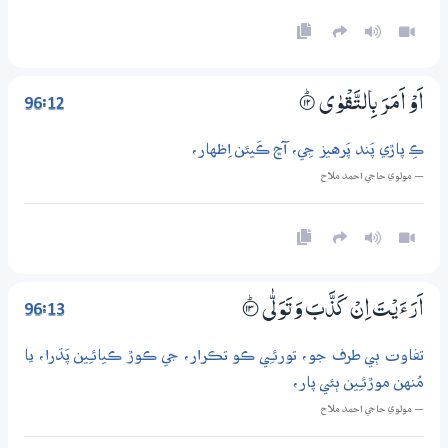
96:12
اَوْ اَمَرَ بِالتَّقْوٰى
۝ۭ12
ڪِ پاڙي پَند پَرهيز جِي، آڇ ڪَيئن اِظهار،
— مولوي حاجي احمد ملاح
96:13
اَرَءَيْتَ اِنْ كَذَّبَ وَتَوَلّٰى
؀ۭ13
تفاوت ٻي طرف جو، تورئـِي ڪو تڪرار، جي ڪوڙ ڪيائـِين پَڌرا، يا
مُنهن موڙئـِين ٻئي پار،
— مولوي حاجي احمد ملاح