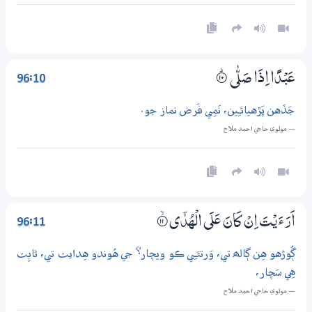
96:10
عَبْدًا اِذَا صَلّٰى
۝ۭ10
جَڏهن پَڙهيائـِين، نَمِي فَرض نماز جو.
— مولوي حاجي احمد ملاح
96:11
اَرَءَيْتَ اِنْ كَانَ عَلَي الْهُدٰٓى
۝ۙ11
ڳُوڙهو هِن ڳالھ تي، وَرتئـِي ڪو ويچار؟ جي هُوندو هِدايت تي، ثابِت
هِي سَچار،
— مولوي حاجي احمد ملاح