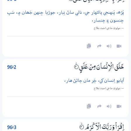
پَڙھ، پَنهنجي پالڻهار جي، نالي ساڻ نِبار، جوڙيا جِنهن جَھان ۾، سَڀ
جِنسون ۽ جِنسار،
— مولوي حاجي احمد ملاح
96:2
خَلَقَ الْاِنْسَانَ مِنْ عَلَقٍ
2‏۝ۚ
اُپايو اِنسان کي، ڄَر مان ڄاڻڻ هار،
— مولوي حاجي احمد ملاح
96:3
اِقْرَاْ وَرَبُّكَ الْاَكْرَمُ
3‏۝ۙ