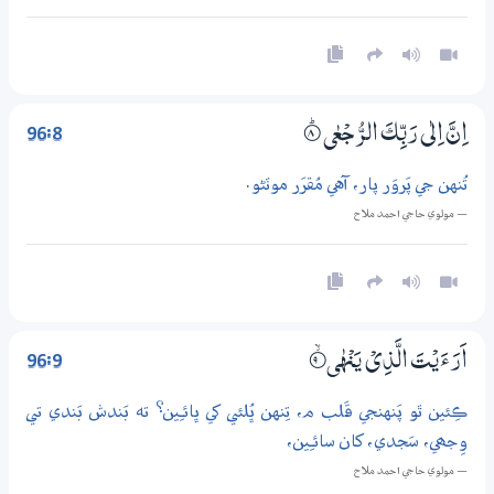
96:8
اِنَّ اِلٰى رَبِّكَ الرُّجْعٰى
8‏۝ۭ
تُنهن جي پَروَر پار، آهي مُقرَر موٽڻو.
— مولوي حاجي احمد ملاح
96:9
اَرَءَيْتَ الَّذِيْ يَنْهٰى
9‏۝ۙ
ڪِئين ٿو پَنهنجي قَلب م، تِنهن ڀُلئي کي ڀائـِين؟ ته بَندش بَندي تي
وِجھي، سَجدي، کان سائـِين،
— مولوي حاجي احمد ملاح