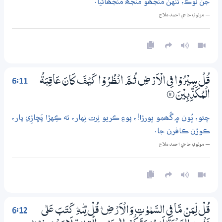
جن ٽوڪ، تنهن مَنجھو مَنجھ مُنجھائيا.
— مولوي حاجي احمد ملاح
6:11
قُلْ سِيْرُوْا فِي الْاَرْضِ ثُـمَّ انْظُرُوْا كَيْفَ كَانَ عَاقِبَةُ
الْمُكَذِّبِيْنَ
۝11
چئو، ڀُون ۾ گُھمو ڀورڙا!، پوءِ ڪريو نِرت نِهار، ته ڪِهڙا پَڇاڙِي پار،
ڪوڙن ڪافرن جا.
— مولوي حاجي احمد ملاح
6:12
قُلْ لِّمَنْ مَّا فِي السَّمٰوٰتِ وَالْاَرْضِ ۭ قُلْ لِّلّٰهِ ۭ كَتَبَ عَلٰي