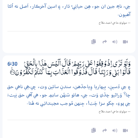
چي، ناھِ جين ان جو، هِن حياتِيء ڌار، ۽ اسين آخرڪار، اَصل نه اُٿڻا
آهيون.
— مولوي حاجي احمد ملاح
6:30
وَلَوْ تَرٰٓي اِذْ وُقِفُوْا عَلٰي رَبِّهِمْ ۭ قَالَ اَلَيْسَ هٰذَا بِالْـحَقِّ ۭ
قَالُوْا بَلٰى وَرَبِّنَا ۭ قَالَ فَذُوْقُوا الْعَذَابَ بِـمَا كُنْتُمْ تَكْفُرُوْنَ ؀ۧ30
۽ چي ڏسينِ، بِيهاريا وِياجڏهن، سندنِ سائين وٽ، چِي،هِي ناهي حق
ڇا؟ وَراڻيو ڇڏي وَٽ، چي، هائو سُنهُن سايمِ جو، هي آهي حق نِپٽ؛
چي پوءِ، چکو سزا چَٽ!، جِنهن مُوجب مڃيندائـِي نه هُئا.
— مولوي حاجي احمد ملاح