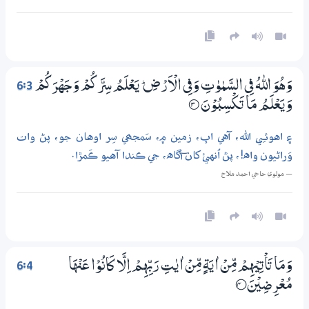
6:3
وَهُوَ اللّٰهُ فِي السَّمٰوٰتِ وَفِي الْاَرْضِ ۭ يَعْلَمُ سِرَّكُمْ وَجَهْرَكُمْ
وَيَعْلَمُ مَا تَكْسِبُوْنَ
3‏۝
۽ اهوئـِي الله، آهي اڀ، زمين ۾، سَمجھي سِر اوهان جو، پڻ وات
وَراڻيون واه!، پڻ اُنهئ کان آگاه، جي ڪندا آهيو ڪَمڙا.
— مولوي حاجي احمد ملاح
6:4
وَمَا تَاْتِيْهِمْ مِّنْ اٰيَةٍ مِّنْ اٰيٰتِ رَبِّهِمْ اِلَّا كَانُوْا عَنْهَا
مُعْرِضِيْنَ
4‏؁