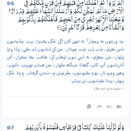
6:6
اَلَمْ يَرَوْا كَمْ اَهْلَكْنَا مِنْ قَبْلِهِمْ مِّنْ قَرْنٍ مَّكَّنّٰهُمْ فِي
الْاَرْضِ مَا لَمْ نُـمَكِّنْ لَّكُمْ وَاَرْسَلْنَا السَّمَاۗءَ عَلَيْهِمْ مِّدْرَارًا ۠
وَّجَعَلْنَا الْاَنْھٰرَ تَـجْرِيْ مِنْ تَـحْتِهِمْ فَاَهْلَكْنٰهُمْ بِذُنُوْبِهِمْ
وَاَنْشَاْنَا مِنْۢ بَعْدِهِمْ قَرْنًا اٰخَرِيْنَ
6‏۝
ڇا ورتئون نه ويچار؟ ته انهن کان اڳي جُڳ ڪيترا، نِپٽ ڇڏياسون
ناس ڪري، چَٽ پَٽ چَٽ چوڌار، جن کي ڏناسون ڏيہ ڪي، وَڏا وِئ
وَلهار، جن جِھڙِي، نه ڏني سون اوهان کي، طاقت ڪا تڪرار، اُتن
اُتارياسون اُڀ کان، گھاٽا مينگھ ملهار، جن هيٺان نهرون، ناليون،
وهن ويرو تار، پوءِ ڪيوسونِ، ڪَرتوتن ۾، سَندنِ گرفتار، ۽ ٻِئا جُڳ
ٻِيهار، پيدا ڪياسون، تن پٺيان.
— مولوي حاجي احمد ملاح
6:7
وَلَوْ نَزَّلْنَا عَلَيْكَ كِتٰبًا فِيْ قِرْطَاسٍ فَلَمَسُوْهُ بِاَيْدِيْهِمْ