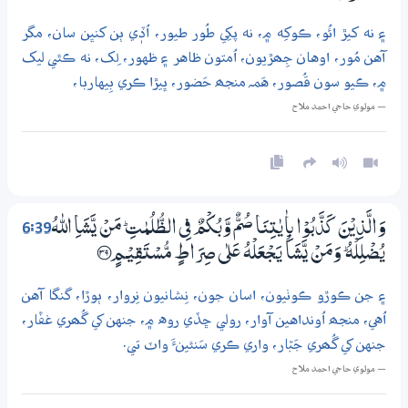
۽ نه کيڙ ائُو، ڪوکِه ۾، نه پکِي طُور طيور، اُڏٖي ٻن کنڀن سان، مگر
آهن مُور، اوهان جِھڙيون، اُمتون ظاهر ۽ ظهور، لِک، نه ڪٿي ليک
۾، ڪيو سون قُصور، هَمہ منجھ حَضور، ڀيڙا ڪري بِيهاربا،
— مولوي حاجي احمد ملاح
6:39
وَالَّذِيْنَ كَذَّبُوْا بِاٰيٰتِنَا صُمٌّ وَّبُكْمٌ فِي الظُّلُمٰتِ ۭ مَنْ يَّشَاِ اللّٰهُ
يُضْلِلْهُ ۭ وَمَنْ يَّشَاْ يَـجْعَلْهُ عَلٰي صِرَاطٍ مُّسْتَقِيْـمٍ ؀39
۽ جن ڪوڙو ڪوٺيون، اسان جون، نِشانيون نِروار، ٻوڙا، گنگا آهن
اُهي، منجھ اُونداهين آوار، رولي ڇڏي روه ۾، جنهن کي گُھري غفّار،
جنهن کي گُھري جَبّار، واري ڪري سَنئينءَ واٽ تي.
— مولوي حاجي احمد ملاح