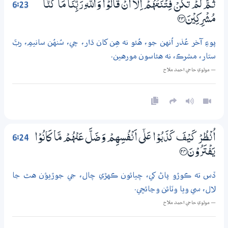
6:23
ثُـمَّ لَمْ تَكُنْ فِتْنَتُهُمْ اِلَّآ اَنْ قَالُوْا وَاللّٰهِ رَبِّنَا مَا كُنَّا
مُشْرِكِيْنَ ؀23
پوءِ آخر عُذر اُنهن جو، هُئو نه هِن کان ڌار، چي، سُنهُن سانيمِ، ربَّ
ستار، مشرڪ، نه هئاسون مورهين.
— مولوي حاجي احمد ملاح
6:24
اُنْظُرْ كَيْفَ كَذَبُوْا عَلٰٓي اَنْفُسِهِمْ وَضَلَّ عَنْهُمْ مَّا كَانُوْا
يَفْتَرُوْنَ ؀24
ڏس ته ڪوڙو پاڻ کي، چيائون ڪهڙي چال، جي جوڙيؤن هٿ جا
لال، سي ويا وٽائن وڃائجِي.
— مولوي حاجي احمد ملاح