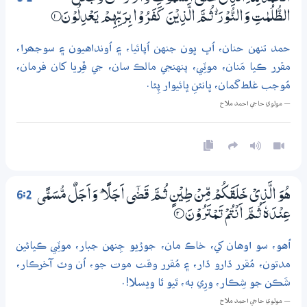
الظُّلُمٰتِ وَالنُّوْرَ ڛ ثُـمَّ الَّذِيْنَ كَفَرُوْا بِرَبِّهِمْ يَعْدِلُوْنَ
1‏۝
حمد تنهن حنان، اُڀ ڀون جنهن اُپائيا، ۽ اُونداهيون ۽ سوجھرا،
مقرر ڪيا مَنان، موٽِي، پنهنجي مالڪ سان، جي ڦِريا کان فرمان،
مُوجب غلط گمان، ڀانئنِ ڀائيوار پِئا.
— مولوي حاجي احمد ملاح
6:2
هُوَ الَّذِيْ خَلَقَكُمْ مِّنْ طِيْنٍ ثُـمَّ قَضٰٓى اَجَلًا ۭ وَاَجَلٌ مُّسَمًّى
عِنْدَهٗ ثُـمَّ اَنْتُمْ تَـمْتَرُوْنَ
2‏۝
اُهو، سو اوهان کي، خاڪ مان، جوڙيو جِنهن جبار، موٽِي ڪيائين
مدتون، مُقرر ڌارو ڌار، ۽ مُقرر وقت موت جو، اُن وٽ آخرڪار،
شَڪن جو شِڪار، ورِي به، ٿيو ٿا ويسلا!.
— مولوي حاجي احمد ملاح