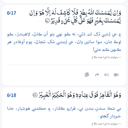
6:17
وَاِنْ يَّـمْسَسْكَ اللّٰهُ بِضُرٍّ فَلَا كَاشِفَ لَهٗ ٓ اِلَّا هُوَ ۭ وَاِنْ
يَّـمْسَسْكَ بِـخَيْرٍ فَهُوَ عَلٰي كُلِّ شَيْءٍ قَدِيْرٌ
؀17
۽ جي ڏِنئـِي ڏک ڏيہ ڌڻي، ته ڪو نهي ٻئو اُن ڪاڻ، لاهيندڙ، ڪو
لوڪ مان، سوا سائين پاڻ، جي ڏِينئـِي سُک سُڄاڻ، پوءِ اُوقادر هر
ڪنهن ڪم مٿي!
— مولوي حاجي احمد ملاح
6:18
وَهُوَ الْقَاهِرُ فَوْقَ عِبَادِهٖ ۭ وَهُوَ الْـحَكِـيْمُ الْـخَبِيْرُ
؀18
بي شڪ سندنِ بندن تي، قرارو ڪلتار، ۽ حڪمتِي هوشيار، خدا
خبردار گھڻو.
— مولوي حاجي احمد ملاح