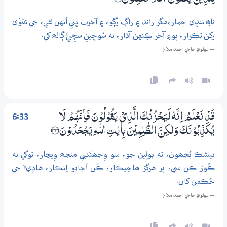
لِّلَّذِيْنَ يَتَّقُوْنَ ۭ اَفَلَا تَعْقِلُوْنَ ؀32
ناھِ ننڍِي ڄمار،مگر راند ۽ راڳ رُڳو، ۽ آخرت ڀليِ اُنهن لئي، جي تقوٰى
رکن تڪرار، پوءِ آخر ڪِنهن آڌار، نه سُوچينِ سچِئَ ڳالھ کي.
— مولوي حاجي احمد ملاح
6:33
قَدْ نَعْلَمُ اِنَّهٗ لَيَحْزُنُكَ الَّذِيْ يَقُوْلُوْنَ فَاِنَّهُمْ لَا
يُكَذِّبُوْنَكَ وَلٰكِنَّ الظّٰلِمِيْنَ بِاٰيٰتِ اللّٰهِ يَـجْحَدُوْنَ ؀33
بيشڪ ٻُجھون، ته ٻولِين جو، سو وِجھنَئـِي منجھ وِيچار، توکي نه
ڪُوڙ ڪن سي، پر هرگز هاڃيڪار، ڪَن اَجايو اِنڪار، هادِيءَ جي
حُڪمن کان.
— مولوي حاجي احمد ملاح