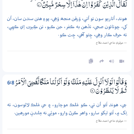
لَقَالَ الَّذِيْنَ كَفَرُوْٓا اِنْ هٰذَآ اِلَّا سِـحْـرٌ مُّبِيْنٌ
7‏۝
هوند، اُتاريو سون تو اُتي، وَرقن منجھ وَهِي، پوءِ هٿن سندن سان، اُن
کي، ڇوتائون صحِي، تڏهن به ڪفر، جن ڪيو، تن ڪِيرت اِي ڪهِي،
ته حرف ڪار وهِي، چِٽو آهي، چِٽ ڪو.
— مولوي حاجي احمد ملاح
6:8
وَقَالُوْا لَوْلَآ اُنْزِلَ عَلَيْهِ مَلَكٌ ۭ وَلَوْ اَنْزَلْنَا مَلَكًا لَّقُضِيَ الْاَمْرُ
ثُـمَّ لَا يُنْظَرُوْنَ
8‏۝
چي، هوند لَٿو اُن تي، ڪو مَلڪ موچارو، ۽ جي مَلڪ لاٿوسون، ته
لِک ۾، لَٿو ليکو سارو، واهر ڪرڻ وارو، موٽِي نه مِلندنِ مورهين.
— مولوي حاجي احمد ملاح