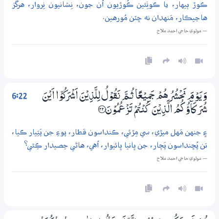
ڪوڙ ٻيهار، يا ڪوٺِئين ڪُوڙيون اُن جون، نِشانيون نِروار، هرگز
هاڃيڪار، مَنهدان نه ڇٽن مُورهين.
— مولوي حاجي احمد ملاح
6:22
وَيَوْمَ نَحْشُرُهُمْ جَمِيْعًا ثُـمَّ نَقُوْلُ لِلَّذِيْنَ اَشْرَكُوْٓا اَيْنَ
شُرَكَاۗؤُكُمُ الَّذِيْنَ كُنْتُمْ تَزْعُمُوْنَ ؀22
۽ جنهن مَهل ميڙي، سي مِڙئي، ڪنداسون قطار، پوءِ جن پَتِيار ڪيا،
تن پُڇنداسون پَچار، جن ڀانيا ڀائيوار، اُهي، هاڻي حِصيدار ڪِٿي؟
— مولوي حاجي احمد ملاح