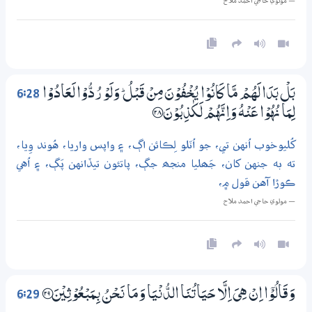
— مولوي حاجي احمد ملاح
6:28
بَلْ بَدَا لَهُمْ مَّا كَانُوْا يُـخْفُوْنَ مِنْ قَبْلُ ۭ وَلَوْ رُدُّوْا لَعَادُوْا
لِمَا نُهُوْا عَنْهُ وَاِنَّهُمْ لَكٰذِبُوْنَ ؀28
کُليوخوب اُنهن تي، جو اُٽلو لِڪائن اڳ، ۽ واپس واريا، هُوند وِيا،
ته به جنهن کان، جَھليا منجھ جڳ، پاتئون تيڏانهن پَڳ، ۽ اُهي
ڪوڙا آهن قول ۾،
— مولوي حاجي احمد ملاح
6:29
وَقَالُوْٓا اِنْ هِىَ اِلَّا حَيَاتُنَا الدُّنْيَا وَمَا نَـحْنُ بِـمَبْعُوْثِيْنَ ؀29