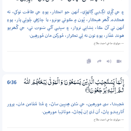
۽ جي ڳَرِي لڳـئـِي ڳالهڙِي، اُنهن جو انڪار، پوءِ جي طاقت توکي، ته
هڪدم گُھر هيڪار، ڀُون ۾ ڪوئي بونرو، يا چاڙهِي چُوٽِي پار، پوءِ
اُنهن تي آڻ ڪا، نِشانِي نروار، ۽ سڀئـِي آڻي سَنوت تي، جي گُھريو
هوند غفّار، پوءِ تون نه ٿِي تڪرار، مُورکن مان مُورهِين.
— مولوي حاجي احمد ملاح
6:36
اِنَّـمَا يَسْتَجِيْبُ الَّذِيْنَ يَسْمَعُوْنَ ۭ وَالْمَوْتٰى يَبْعَثُهُمُ اللّٰهُ
ثُـمَّ اِلَيْهِ يُرْجَعُوْنَ ؀۬36
مَڃيندا، سى مورهين، جي سُڻن هِنيِين ساڻ، ۽ مُئا مُقامن مان، پرور
اُٿاريندو پاڻ، اُن ڏي اِن پُڄاڻ، موٽائـِبا مورهين.
— مولوي حاجي احمد ملاح