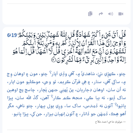
6:19
قُلْ اَيُّ شَيْءٍ اَكْبَرُ شَهَادَةً ۭ قُلِ اللّٰهُ ڐ شَهِيْدٌۢ بَيْنِيْ وَبَيْنَكُمْ ۣ
وَاُوْحِيَ اِلَيَّ هٰذَا الْقُرْاٰنُ لِاُنْذِرَكُمْ بِهٖ وَمَنْۢ بَلَغَ ۭ اَىِٕنَّكُمْ
لَتَشْهَدُوْنَ اَنَّ مَعَ اللّٰهِ اٰلِهَةً اُخْرٰي ۭ قُلْ لَّآ اَشْهَدُ ۚ قُلْ اِنَّـمَا هُوَ
اِلٰهٌ وَّاحِدٌ وَّاِنَّنِيْ بَرِيْۗءٌ مِّـمَّا تُشْرِكُوْنَ
؀ۘ19
چئو، ڪهڙِي شئ، شاهدئَ ۾، آهي وڏِي اَپار؟ چئو، مون ۽ اوهان وِچ
۾، ساکِي آهي، ستار، ۽ هِي قرآن ڪريم، ٿو وڃي، موڪليو مون اپار،
ته اُن سان، اوهان ڊڄاريان، پڻ پُهتِي جنهن پَچار، ڇاسچ پچ اوهين
ساک ڏِيو، ته ٻيا ڪي، منجھ ڪم ڪار؟ آهن، گڏ الله سان، ڀيڙا
ڀائيوا؟ آئون نه ڏيندس، ساک سا، ورِي ٻول ٻيهار، چئو ناهي، مگر
اُهو هِڪ، ڏينهَن جو ڏاتار، ۽ آئون اِنهيان بيزار، جن کي، ڀيڙا ڀانيو.
— مولوي حاجي احمد ملاح