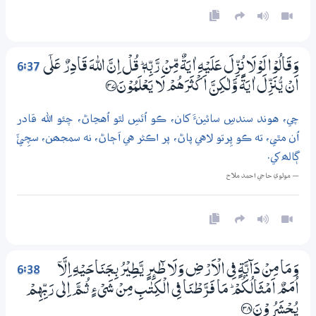
6:37
وَقَالُوْا لَوْلَا نُزِّلَ عَلَيْهِ اٰيَةٌ مِّنْ رَّبِّهٖ ۭ قُلْ اِنَّ اللّٰهَ قَادِرٌ عَلٰٓي
اَنْ يُّنَزِّلَ اٰيَةً وَّلٰكِنَّ اَكْثَرَهُمْ لَا يَعْلَمُوْنَ ؀37
چي، هوند سندسِ سائينءَ کان، ڪو اُٿسِ لٿو اُهڃاڻ، چئو الله قادر
اُن مٿي، ته ڪو پِرتو لاهي پاڻ، پر اڪثر هي اَڄاڻ، نه سمجھن، سچِئَ
ڳالھ کي.
— مولوي حاجي احمد ملاح
6:38
وَمَا مِنْ دَاۗبَّةٍ فِي الْاَرْضِ وَلَا طٰۗىِٕرٍ يَّطِيْرُ بِـجَنَاحَيْهِ اِلَّآ
اُمَمٌ اَمْثَالُكُمْ ۭ مَا فَرَّطْنَا فِي الْكِتٰبِ مِنْ شَيْءٍ ثُـمَّ اِلٰى رَبِّهِمْ
يُـحْشَرُوْنَ ؀38