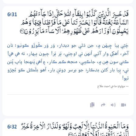
6:31
قَدْ خَسِرَ الَّذِيْنَ كَذَّبُوْا بِلِقَاۗءِ اللّٰهِ ۭ ﱑ اِذَا جَاۗءَتْهُمُ
السَّاعَةُ بَغْتَةً قَالُوْا يٰـحَسْرَتَنَا عَلٰي مَا فَرَّطْنَا فِيْهَا ۙ وَهُمْ
يَـحْمِلُوْنَ اَوْزَارَهُمْ عَلٰي ظُهُوْرِهِمْ ۭ اَلَا سَاۗءَ مَا يَزِرُوْنَ ؀31
ڇَڻِي پيا ڇِيهَن ۾، جن ڌڻي جو ديدار، وَر وَر ڪُوڙَو ڪوٺيو؛ تان
آخر، اُهکِي وار آئـِي اُنهن تي اوچتِي، ٻَر ٻَر! چيون ٻيهار، ته هي هي!
ڪئي سون هِن ۾، جاڪمِي، منجھ ڪم ڪار، ۽ اُهي پَنهنجا پاپ پُٺن
تي، پِيا بار کڻن بدڪار؛ جو برسر ڍوئنِ بار، اُهو بلَڪل ڪو بُڇڙو
ٿيو!
— مولوي حاجي احمد ملاح
6:32
وَمَا الْـحَيٰوةُ الدُّنْيَآ اِلَّا لَعِبٌ وَّلَهْوٌ ۭ وَلَلدَّارُ الْاٰخِرَةُ خَيْرٌ