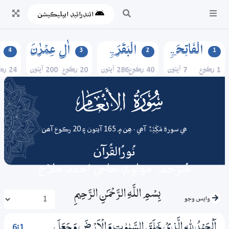
ائنڊرائيڊ ايپليڪيشن
الۡفَاتِحَۃِ
الۡبَقَرَۃِ
اٰلِ عِمۡرٰنَ
4
3
2
1
1 رڪوع
7 آيتون
40 رڪوع
286 آيتون
20 رڪوع
200 آيتون
24 رڪوع
006
surah
ھي سورة مَکِّیَّۃٌ آھي . ھِن ۾ 165 آيتون ۽ 20 رڪوع آھن
نُورُالقُرآن
مُترجم: مولوي حاجي احمد ملاح
بِسْمِ اللَّـهِ الرَّحْمَـٰنِ الرَّحِيمِ
واپس وڃو
6:1
اَلْـحَمْدُ لِلّٰهِ الَّذِيْ خَلَقَ السَّمٰوٰتِ وَالْاَرْضَ وَجَعَلَ