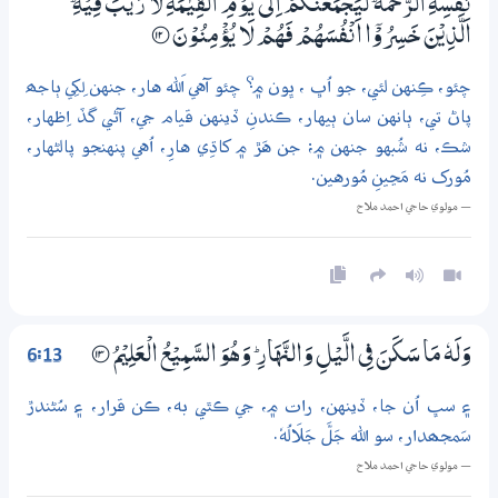
نَفْسِهِ الرَّحْمَةَ ۭ لَيَجْمَعَنَّكُمْ اِلٰى يَوْمِ الْقِيٰمَةِ لَا رَيْبَ فِيْهِ ۭ
اَلَّذِيْنَ خَسِرُوْٓا اَنْفُسَهُمْ فَهُمْ لَا يُؤْمِنُوْنَ
؀12
چئو، ڪِنهن لئي، جو اُڀ ، ڀون ۾؟ چئو آهي اَلله هار، جنهن لِکِي ٻاجھ
پاڻ تي، ٻانهن سان ٻيهار، ڪندنِ ڏينهن قيام جي، آڻي گڏ اِظهار،
شڪ، نه شُبهو جنهن ۾؛ جن هَڙ ۾ کاڌِي هارِ، اُهي پنهنجو پالڻهار،
مُورک نه مَڃينِ مُورهين.
— مولوي حاجي احمد ملاح
6:13
وَلَهٗ مَا سَكَنَ فِي الَّيْلِ وَالنَّهَارِ ۭ وَهُوَ السَّمِيْعُ الْعَلِيْمُ
؀13
۽ سڀ اُن جا، ڏينهن، رات ۾، جي ڪٿي به، ڪن قرار، ۽ سُڻندڙ
سَمجھدار، سو الله جَلَّ جَلَالُهٗ.
— مولوي حاجي احمد ملاح