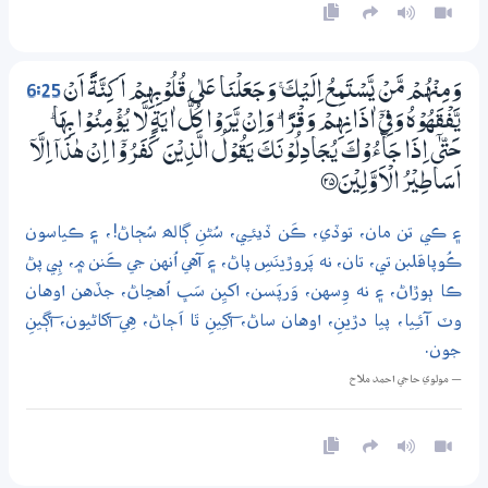
6:25
وَمِنْهُمْ مَّنْ يَّسْتَمِـعُ اِلَيْكَ ۚ وَجَعَلْنَا عَلٰي قُلُوْبِهِمْ اَكِنَّةً اَنْ
يَّفْقَهُوْهُ وَفِيْٓ اٰذَانِهِمْ وَقْرًا ۭ وَاِنْ يَّرَوْا كُلَّ اٰيَةٍ لَّا يُؤْمِنُوْا بِهَا ۭ
ﱑ اِذَا جَاۗءُوْكَ يُـجَادِلُوْنَكَ يَقُوْلُ الَّذِيْنَ كَفَرُوْٓا اِنْ هٰذَآ اِلَّآ
اَسَاطِيْرُ الْاَوَّلِيْنَ ؀25
۽ ڪي تن مان، توڏي، ڪَن ڏيئـِي، سُڻنِ ڳالھ سُڄاڻ!، ۽ ڪياسون
ڪُوپاقلبن تي، تان، نه پَروڙينَسِ پاڻ، ۽ آهي اُنهن جي ڪَنن ۾، ٻِي پڻ
ڪا ٻوڙاڻ، ۽ نه وِسهن، وَرپَسن، اکيِن سَڀ اُهڃاڻ، جڏهن اوهان
وٽ آئـِيا، پيا دڙينِ، اوهان ساڻ، آکِينِ ٿا اَڄاڻ، هِي آکاڻيون، آڳينِ
جون.
— مولوي حاجي احمد ملاح