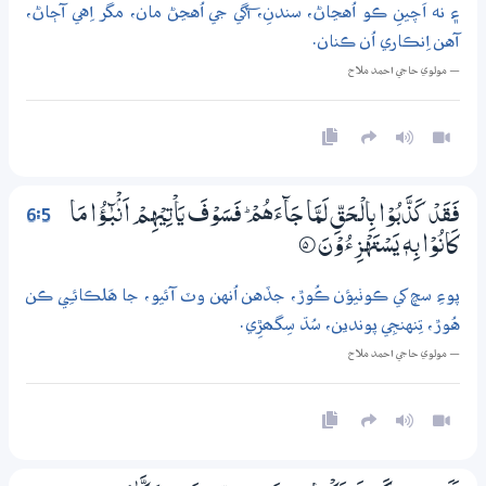
۽ نه اَچينِ ڪو اُهڃاڻ، سندنِ، آگي جي اُهڃڻ مان، مگر اِهي آڄاڻ،
آهن اِنڪاري اُن ڪنان.
— مولوي حاجي احمد ملاح
6:5
فَقَدْ كَذَّبُوْا بِالْـحَقِّ لَمَّا جَاۗءَهُمْ ۭ فَسَوْفَ يَاْتِيْهِمْ اَنْۢبٰۗـؤُا مَا
كَانُوْا بِهٖ يَسْتَهْزِءُوْنَ
5‏۝
پوءِ سچ کي ڪوٺيؤن ڪُوڙ، جڏهن اُنهن وٽ آئيو، جا هَلڪائـِي ڪن
هُوڙ، تِنهنجِي پوندين، سُڌ سِگھڙِي.
— مولوي حاجي احمد ملاح