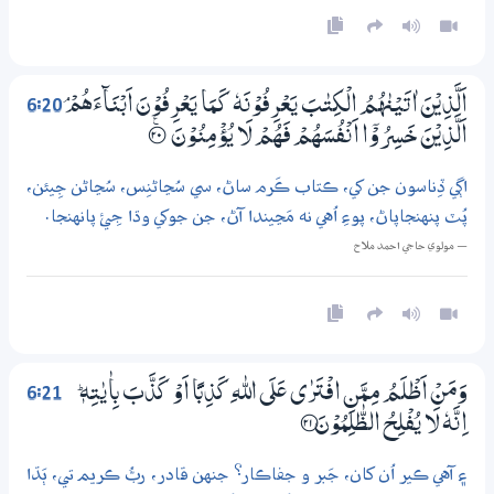
6:20
اَلَّذِيْنَ اٰتَيْنٰهُمُ الْكِتٰبَ يَعْرِفُوْنَهٗ كَـمَا يَعْرِفُوْنَ اَبْنَاۗءَهُمْ ۘ
اَلَّذِيْنَ خَسِرُوْٓا اَنْفُسَهُمْ فَهُمْ لَا يُؤْمِنُوْنَ
؀ۧ20
اڳي ڏِناسون جن کي، ڪتاب ڪَرم ساڻ، سي سُڃاڻنِس، سُڃاڻن جِيئن،
پُٽ پنهنجاپاڻ، پوءِ اُهي نه مَڃيندا آڻ، جن جوکي وڌا جِئ پانهنجا.
— مولوي حاجي احمد ملاح
6:21
وَمَنْ اَظْلَمُ مِـمَّنِ افْتَرٰي عَلَي اللّٰهِ كَذِبًا اَوْ كَذَّبَ بِاٰيٰتِهٖ ۭ
اِنَّهٗ لَا يُفْلِحُ الظّٰلِمُوْنَ ؀21
۽ آهي ڪير اُن کان، جَبر و جفاڪار؟ جنهن قادر، ربُّ ڪريم تي، ٻَڌا