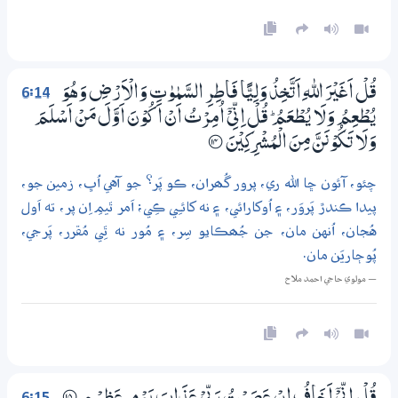
6:14
قُلْ اَغَيْرَ اللّٰهِ اَتَّـخِذُ وَلِيًّا فَاطِرِ السَّمٰوٰتِ وَالْاَرْضِ وَهُوَ
يُطْعِمُ وَلَا يُطْعَمُ ۭ قُلْ اِنِّىْٓ اُمِرْتُ اَنْ اَكُوْنَ اَوَّلَ مَنْ اَسْلَمَ
وَلَا تَكُوْنَنَّ مِنَ الْمُشْرِكِيْنَ
؀14
چئو، آئون ڇا الله ري، پرور گُھران، ڪو پَر؟ جو آهي اُڀ، زمين جو،
پيدا ڪندڙ پَروَر، ۽ اُوکارائي، ۽ نه کائـِي ڪِي؛ اَمر ٿيمِ اِن پر، ته اَول
هُجان، اُنهن مان، جن جُھڪايو سِر، ۽ مُور نه ٿِي مُقرر، پَرجي،
پُوڄاريَن مان.
— مولوي حاجي احمد ملاح