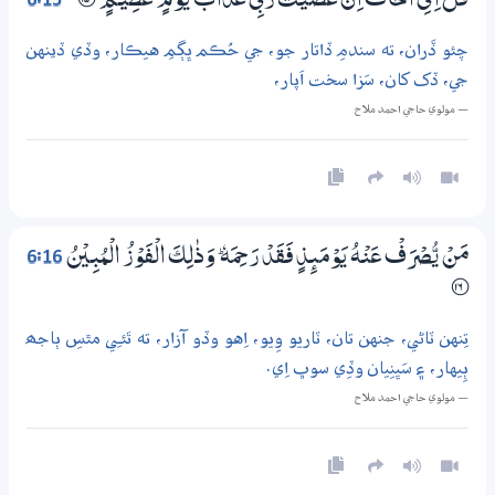
6:15
قُلْ اِنِّىْٓ اَخَافُ اِنْ عَصَيْتُ رَبِّيْ عَذَابَ يَوْمٍ عَظِيْـمٍ
؀15
چئو ڏَران، ته سندمِ ڏاتار جو، جي حُڪم ڀڳمِ هيڪار، وڏي ڏينهن
جي، ڏک کان، سَزا سخت اَپار،
— مولوي حاجي احمد ملاح
6:16
مَنْ يُّصْرَفْ عَنْهُ يَوْمَىِٕذٍ فَقَدْ رَحِمَهٗ ۭ وَذٰلِكَ الْفَوْزُ الْمُبِيْنُ
؀16
تِنهن ٽاڻي، جنهن تان، ٽاريو وِيو، اِهو وڏو آزار، ته ٿئـِي مٿسِ ٻاجھ
ٻِيهار، ۽ سَڀنِيان وڏِي سوڀ اِي.
— مولوي حاجي احمد ملاح