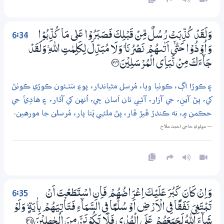
6:34
وَلَقَدْ كُذِّبَتْ رُسُلٌ مِّنْ قَبْلِكَ فَصَبَرُوْا عَلٰي مَا كُذِّبُوْا
وَاُوْذُوْا ﱑ اَتٰىهُمْ نَصْرُنَا ۚ وَلَا مُبَدِّلَ لِكَلِمٰتِ اللّٰهِ ۚ وَلَقَدْ
جَاۗءَكَ مِنْ نَّبَاِى الْمُرْسَلِيْنَ ؀34
۽ ڪوڙا اڳ، ڪوٺيا ويا، مُرسل مڻياندار، پوءِ سَٺـئون ڪوڙي ڪوٺڻ
کي، پڻ آينِ، جي آزار، آئـِي تان اَسان جِي، اُنهن کي آڌار، ۽ هادِئَ جي
حڪمن ۾، نه ڪندڙ ڦيڙ ڦار، پڻ ملئـِي پَتا پار، مُرسلن جا مورهين.
— مولوي حاجي احمد ملاح
6:35
وَاِنْ كَانَ كَبُرَ عَلَيْكَ اِعْرَاضُهُمْ فَاِنِ اسْتَطَعْتَ اَنْ
تَبْتَغِيَ نَفَقًا فِي الْاَرْضِ اَوْ سُلَّمًا فِي السَّمَاۗءِ فَتَاْتِيَـهُمْ بِاٰيَةٍ ۭ وَلَوْ
شَاۗءَ اللّٰهُ لَـجَمَعَهُمْ عَلَي الْهُدٰي فَلَا تَكُوْنَنَّ مِنَ الْـجٰهِلِيْنَ ؀35