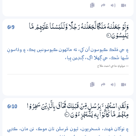
6:9
وَلَوْ جَعَلْنٰهُ مَلَكًا لَّـجَعَلْنٰهُ رَجُلًا وَّلَـلَبَسْنَا عَلَيْهِمْ مَّا
يَلْبِسُوْنَ
9‏۝
۽ جي مَلڪ ڪيوسون اُن کي، ته ماڻهون ڪيوسونسِ پڪ، ۽ وڌاسونِ
شُبها شَڪ، جي ڳهلا اڳ، ڳنڊين پِيا،
— مولوي حاجي احمد ملاح
6:10
وَلَقَدِ اسْتُهْزِئَ بِرُسُلٍ مِّنْ قَبْلِكَ فَحَاقَ بِالَّذِيْنَ سَخِرُوْا
مِنْهُمْ مَّا كَانُوْا بِهٖ يَسْتَهْزِءُوْنَ
؀ۧ10
۽ توکان مَهند، مَسخريون، ٿيون مُرسلن تان موڪ، تن مان، ڪئـِي