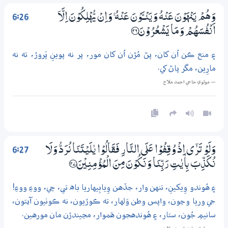
6:26
وَهُمْ يَنْهَوْنَ عَنْهُ وَيَنْــــَٔـوْنَ عَنْهُ ۚ وَاِنْ يُّهْلِكُوْنَ اِلَّآ
اَنْفُسَهُمْ وَمَا يَشْعُرُوْنَ ؀26
۽ منع ڪن اُن کان، پڻ مُڙن اُن کان مور، پر نه پوينِ پَروڙ، ته نه
مارِين، مگر پاڻ کي.
— مولوي حاجي احمد ملاح
6:27
وَلَوْ تَرٰٓي اِذْ وُقِفُوْا عَلَي النَّارِ فَقَالُوْا يٰلَيْتَنَا نُرَدُّ وَلَا
نُكَذِّبَ بِاٰيٰتِ رَبِّنَا وَنَكُوْنَ مِنَ الْمُؤْمِنِيْنَ ؀27
۽ هُوندو وِيکينِ، تنهن وار، جڏهن وِيابِيهاريا باه تي، چي، ووءِ ووءِ!
جي وريا وڃون، واپس وطن وَلهار، ته ڪوڙيون، نه ڪوٺيون آيتون،
سانيمِ جُون، ستار، ۽ هُوندهجون هَموار، مڃيندڙن مان مورهين.