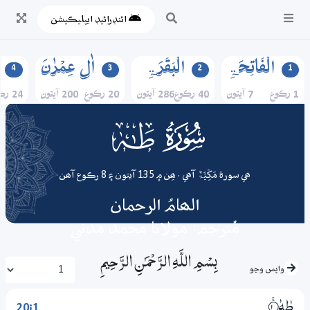
ائنڊرائيڊ ايپليڪيشن
الۡفَاتِحَۃِ
الۡبَقَرَۃِ
اٰلِ عِمۡرٰنَ
4
3
2
1
1 رڪوع
7 آيتون
40 رڪوع
286 آيتون
20 رڪوع
200 آيتون
24 رڪوع
020
surah
ھي سورة مَکِّیَّۃٌ آھي . ھِن ۾ 135 آيتون ۽ 8 رڪوع آھن
الھامُ الرحمان
مُترجم: مولانا محمد مدني
بِسْمِ اللَّـهِ الرَّحْمَـٰنِ الرَّحِيمِ
واپس وڃو
20:1
طٰهٰ
1‏۝ۚ