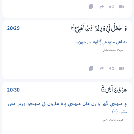
20:29
وَاجْعَلْ لِّيْ وَزِيْرًا مِّنْ اَهْلِيْ ؀ۙ29
ته اهي منهنجي ڳالهه سمجهن،
— مولانا محمد مدني
20:30
هٰرُوْنَ اَخِي ؀ۙ30
۽ منهنجي گهر وارن مان منهنجي ڀاءُ هارون کي منهنجو وزير مقرر
ڪر. (-)
— مولانا محمد مدني