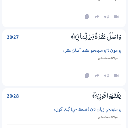
20:27
وَاحْلُلْ عُقْدَةً مِّنْ لِّسَانِيْ ؀ۙ27
۽ مون لاءِ منهنجو ڪم آسان ڪر،
— مولانا محمد مدني
20:28
يَفْقَـــهُوْا قَوْلِيْ ؀۠28
۽ منهنجي زبان تان (هٻڪ جي) ڳنڍ کول،
— مولانا محمد مدني