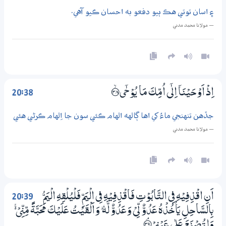
۽ اسان توتي هڪ ٻيو دفعو به احسان ڪيو آهي.
— مولانا محمد مدني
20:38
اِذْ اَوْحَيْنَآ اِلٰٓى اُمِّكَ مَا يُوْحٰٓي ؀ۙ38
جڏهن تنهنجي ماءُ کي اها ڳالهه الهام ڪئي سون جا اِلهام ڪرڻي هئي
— مولانا محمد مدني
20:39
اَنِ اقْذِفِيْهِ فِي التَّابُوْتِ فَاقْذِفِيْهِ فِي الْيَمِّ فَلْيُلْقِهِ الْيَمُّ
بِالسَّاحِلِ يَاْخُذْهُ عَدُوٌّ لِّيْ وَعَدُوٌّ لَّهٗ ۭ وَاَلْقَيْتُ عَلَيْكَ مَحَبَّةً مِّنِّيْ ڬ