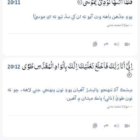
20:11
فَلَمَّآ اَتٰىهَا نُوْدِيَ يٰمُوْسٰى
۝ۭ11
پوءِ جڏهن باهه وٽ آيو ته ان کي سڏ ٿيو ته اي موسيٰ!
— مولانا محمد مدني
20:12
اِنِّىْٓ اَنَا رَبُّكَ فَاخْلَعْ نَعْلَيْكَ ۚ اِنَّكَ بِالْوَادِ الْمُقَدَّسِ طُوًى
۝ۭ12
بيشڪ آءُ تنهنجو پاليندڙ آهيان پوءِ تون پنهنجي جتي لاهه، ڇو ته
تون طويٰ (نالي) پاڪ ميدان ۾ آهين.
— مولانا محمد مدني