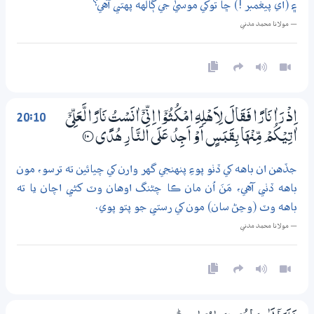
۽ (اي پيغمبر !) ڇا توکي موسيٰ جي ڳالهه پهتي آهي؟
— مولانا محمد مدني
20:10
اِذْ رَاٰ نَارًا فَقَالَ لِاَهْلِهِ امْكُـثُوْٓا اِنِّىْٓ اٰنَسْتُ نَارًا لَّعَلِّيْٓ
اٰتِيْكُمْ مِّنْهَا بِقَبَسٍ اَوْ اَجِدُ عَلَي النَّارِ هُدًى
؀10
جڏهن ان باهه کي ڏٺو پوءِ پنهنجي گهر وارن کي چيائين ته ترسو، مون
باهه ڏٺي آهي، مَنَ اُن مان ڪا چڻنگ اوهان وٽ کڻي اچان يا ته
باهه وٽ (وڃڻ سان) مون کي رستي جو پتو پوي.
— مولانا محمد مدني