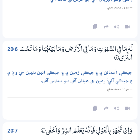
— مولانا محمد مدني
20:6
لَهٗ مَا فِي السَّمٰوٰتِ وَمَا فِي الْاَرْضِ وَمَا بَيْنَهُمَا وَمَا تَـحْتَ
الثَّرٰى
6‏۝
جيڪي آسمانن ۾ ۽ جيڪي زمين ۾ ۽ جيڪي انهن ٻنهين جي وچ ۾
۽ جيڪي آليءَ زمين جي هيٺان آهي سو سندس آهي.
— مولانا محمد مدني
20:7
وَاِنْ تَجْــهَرْ بِالْقَوْلِ فَاِنَّهٗ يَعْلَمُ السِّرَّ وَاَخْفٰي
7‏۝