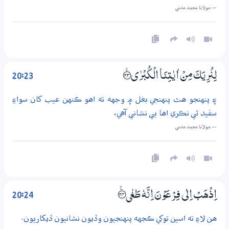
— مولانا محمد مدني
20:23
لِنُرِيَكَ مِنْ اٰيٰتِنَا الْكُبْرٰى ؀ۚ23
۽ پنهنجو هٿ پنهنجي بغل ۾ وجهه ته اهو ڪنهن عيب کان سواءِ
سفيد ٿي نڪري اها ٻي نشاني آهي،
— مولانا محمد مدني
20:24
اِذْهَبْ اِلٰى فِرْعَوْنَ اِنَّهٗ طَغٰي ؀ۧ24
هن لاءِ ته اسين توکي ڪجهه پنهنجيون وڏيون نشانيون ڏيکاريون.