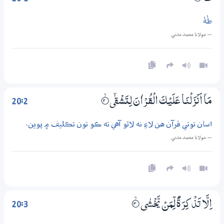
طٰهٰ
— مولانا محمد مدني
20:2
مَآ اَنْزَلْنَا عَلَيْكَ الْقُرْاٰنَ لِتَشْقٰٓي
2‏۝ۙ
اسان توتي قرآن هن لاءِ نه لاٿو آهي ته ڪو تون تڪليف ۾ پوين.
— مولانا محمد مدني
20:3
اِلَّا تَذْكِرَةً لِّمَنْ يَّخْشٰى
3‏۝ۙ