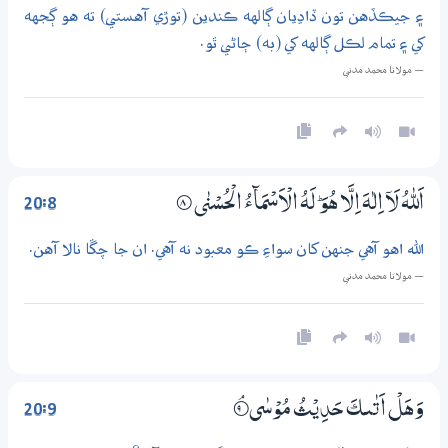
۽ جيڪڏهن تون ڏاڍيان ڳالهه ڪندين (توڙي آهستي) ته هو ڳجهه
کي ۽ تمام لڪل ڳالهه کي (به) ڄاڻي ٿو.
— مولانا محمد مدني
20:8
اَللّٰهُ لَآ اِلٰهَ اِلَّا هُوَ ۭ لَهُ الْاَسْمَاۗءُ الْحُسْنٰى
8‏۝
الله اهو آهي جنهن کان سواءِ ڪو معبود نه آهي. ان جا چڱا نالا آهن.
— مولانا محمد مدني
20:9
وَهَلْ اَتٰىكَ حَدِيْثُ مُوْسٰى
9‏۝ۘ