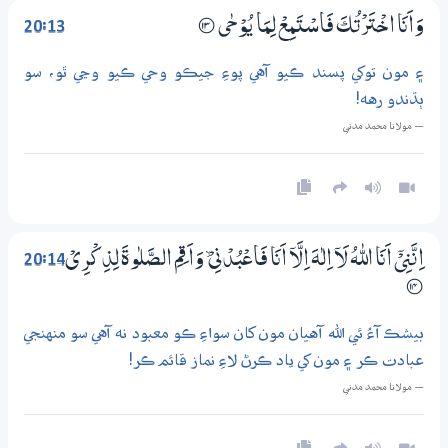
20:13
وَاَنَا اخْتَرْتُكَ فَاسْتَمِعْ لِمَا يُوْحٰى
؀13
۽ مون توکي پسند ڪيو آهي پوءِ جيڪو وحي ڪيو وڃي ٿو، سو
ٻڌندو رهه!
— مولانا محمد مدني
20:14
اِنَّنِيْٓ اَنَا اللّٰهُ لَآ اِلٰهَ اِلَّآ اَنَا فَاعْبُدْنِيْ ۙ وَاَ قِمِ الصَّلٰوةَ لِذِكْرِيْ
؁14
بيشڪ آءُ ئي الله آهيان مون کان سواءِ ڪو معبود نه آهي سو منهنجي
عبادت ڪر ۽ مون کي ياد ڪرڻ لاءِ نماز قائم ڪر!
— مولانا محمد مدني