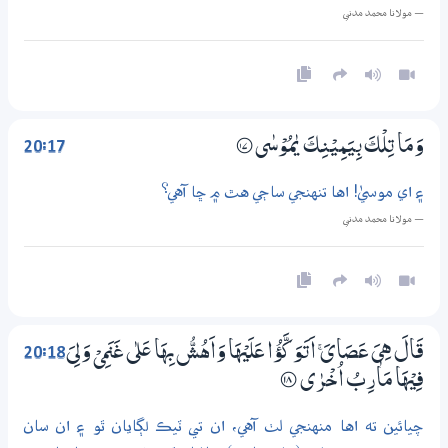
— مولانا محمد مدني
20:17
وَمَا تِلْكَ بِيَمِيْنِكَ يٰمُوْسٰى
؁١7
۽ اي موسيٰ! اها تنهنجي ساڄي هٿ ۾ ڇا آهي؟
— مولانا محمد مدني
20:18
قَالَ هِىَ عَصَايَ ۚ اَتَـوَكَّؤُا عَلَيْهَا وَاَهُشُّ بِهَا عَلٰي غَنَمِيْ وَلِيَ
فِيْهَا مَاٰرِبُ اُخْرٰى
؀18
چيائين ته اها منهنجي لٺ آهي، ان تي ٽيڪ لڳايان ٿو ۽ ان سان