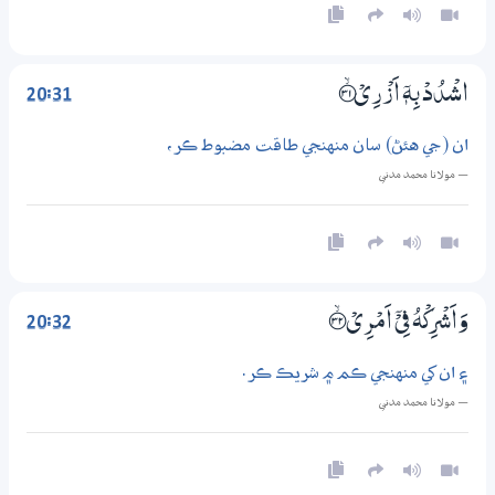
20:31
اشْدُدْ بِهٖٓ اَزْرِيْ ؀ۙ31
ان (جي هئڻ) سان منهنجي طاقت مضبوط ڪر،
— مولانا محمد مدني
20:32
وَاَشْرِكْهُ فِيْٓ اَمْرِيْ ؀ۙ32
۽ ان کي منهنجي ڪم ۾ شريڪ ڪر.
— مولانا محمد مدني