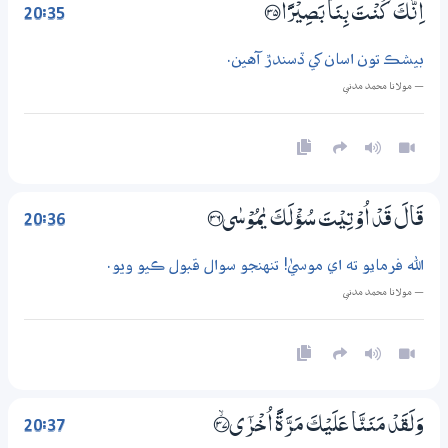
20:35
اِنَّكَ كُنْتَ بِنَا بَصِيْرًا ؁35
بيشڪ تون اسان کي ڏسندڙ آهين.
— مولانا محمد مدني
20:36
قَالَ قَدْ اُوْتِيْتَ سُؤْلَكَ يٰمُوْسٰى ؁36
الله فرمايو ته اي موسيٰ! تنهنجو سوال قبول ڪيو ويو.
— مولانا محمد مدني
20:37
وَلَقَدْ مَنَنَّا عَلَيْكَ مَرَّةً اُخْرٰٓى ؀ۙ37