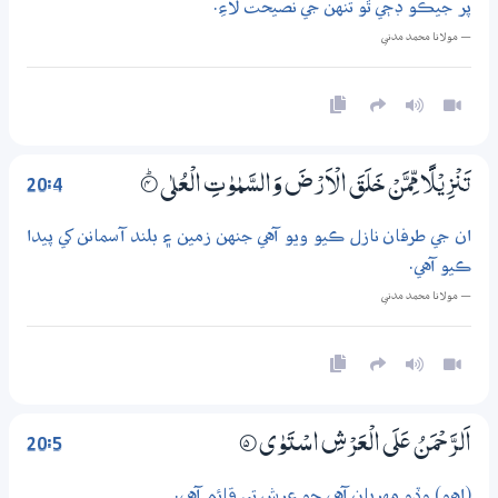
پر جيڪو ڊڄي ٿو تنهن جي نصيحت لاءِ.
— مولانا محمد مدني
20:4
تَنْزِيْلًا مِّمَّنْ خَلَقَ الْاَرْضَ وَالسَّمٰوٰتِ الْعُلٰى
4‏۝ۭ
ان جي طرفان نازل ڪيو ويو آهي جنهن زمين ۽ بلند آسمانن کي پيدا
ڪيو آهي.
— مولانا محمد مدني
20:5
اَلرَّحْمَنُ عَلَي الْعَرْشِ اسْتَوٰى
5‏۝
(اهو) وڏو مهربان آهي جو عرش تي قائم آهي.