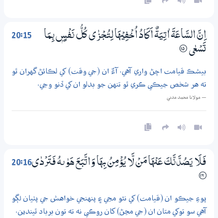
20:15
اِنَّ السَّاعَةَ اٰتِيَةٌ اَكَادُ اُخْفِيْهَا لِتُجْزٰى كُلُّ نَفْسٍۢ بِـمَا
تَسْعٰي
؁15
بيشڪ قيامت اچڻ واري آهي. آءٌ ان (جي وقت) کي لڪائڻ گهران ٿو
ته هر شخص جيڪي ڪري ٿو تنهن جو بدلو ان کي ڏنو وڃي.
— مولانا محمد مدني
20:16
فَلَا يَصُدَّنَّكَ عَنْهَا مَنْ لَّا يُؤْمِنُ بِهَا وَاتَّبَعَ هَوٰىهُ فَتَرْدٰى
؀16
پوءِ جيڪو ان (قيامت) کي نٿو مڃي ۽ پنهنجي خواهش جي پٺيان لڳو
آهي سو توکي متان ان (جي مڃڻ) کان روڪي نه ته تون برباد ٿيندين.