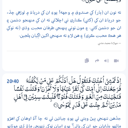
وَلِتُصْنَعَ عَلٰي عَيْنِيْ ؀ۘ39
ته تون ان (ٻار) کي صندوق ۾ وجهه! پوءِ ان کي درياءَ ۾ لوڙهي ڇڏ،
جو درياءَ ان کي (کڻي) ڪناري تي اڇلائي ته ان کي منهنجو دشمن ۽
ان جو دشمن کڻي. ۽ مون توتي پنهنجي طرفان محبت وڌي (ته توکي
هر هڪ محبت ڪري) ۽ هن لاءِ ته منهنجي اکين اڳيان پلجين.
— مولانا محمد مدني
20:40
اِذْ تَمْشِيْٓ اُخْتُكَ فَتَقُوْلُ هَلْ اَدُلُّكُمْ عَلٰي مَنْ يَّكْفُلُهٗ ۭ
فَرَجَعْنٰكَ اِلٰٓى اُمِّكَ كَيْ تَقَرَّ عَيْنُهَا وَلَا تَحْزَنَ ڛ وَقَتَلْتَ نَفْسًا
فَنَجَّيْنٰكَ مِنَ الْغَمِّ وَفَتَنّٰكَ فُتُوْنًا ڢ فَلَبِثْتَ سِنِيْنَ فِيْٓ اَهْلِ
مَدْيَنَ ڏ ثُـمَّ جِئْتَ عَلٰي قَدَرٍ يّٰمُوْسٰى ؀40
جڏهن تنهنجي ڀيڻ ويئي ٿي پوءِ چيائين ٿي ته ڇا آءُ اوهان کي اهڙو
ماڻهو ٻڌايان جو ان کي پالي؟ پوءِ اسان توکي تنهنجي ماءُ ڏي موٽايو