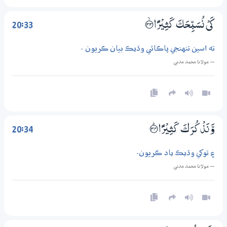
20:33
كَيْ نُسَبِّحَكَ كَثِيْرًا ؀ۙ33
ته اسين تنهنجي پاڪائي وڌيڪ بيان ڪريون .
— مولانا محمد مدني
20:34
وَّنَذْكُرَكَ كَثِيْرًا ؀ۭ34
۽ توکي وڌيڪ ياد ڪريون.
— مولانا محمد مدني