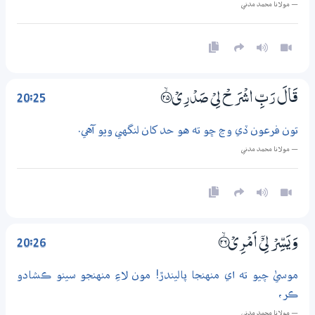
— مولانا محمد مدني
20:25
قَالَ رَبِّ اشْرَحْ لِيْ صَدْرِيْ ؀ۙ25
تون فرعون ڏي وڃ ڇو ته هو حد کان لنگهي ويو آهي.
— مولانا محمد مدني
20:26
وَيَسِّرْ لِيْٓ اَمْرِيْ ؀ۙ26
موسيٰ چيو ته اي منهنجا پاليندڙ! مون لاءِ منهنجو سينو ڪشادو
ڪر،
— مولانا محمد مدني