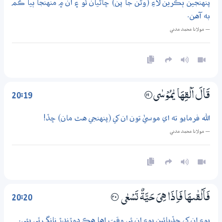
پنهنجين ٻڪرين لاءِ (وڻن جا پن) ڇاڻيان ٿو ۽ ان ۾ منهنجا ٻيا ڪم
به آهن.
— مولانا محمد مدني
20:19
قَالَ اَلْقِهَا يٰمُوْسٰى
؁19
الله فرمايو ته اي موسيٰ تون ان کي (پنهنجي هٿ مان) ڇڏ!
— مولانا محمد مدني
20:20
فَاَلْقٰىهَا فَاِذَا هِىَ حَيَّةٌ تَسْعٰي
؀20
پوءِ ان کي ڇڏيائين پوءِ ان ئي وقت اها هڪ ڊوڙندڙ نانگ ٿي پئي.