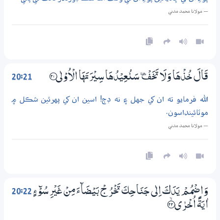
— مولانا محمد مدني
20:21
قَالَ خُذْهَا وَلَا تَخَفْ ۪ سَنُعِيْدُهَا سِيْرَتَهَا الْاُوْلٰى ؁2١
الله فرمايو ته ان کي جهل ۽ نه ڊڄ! اسين ان کي پهرئين شڪل ۾
موٽائينداسون.
— مولانا محمد مدني
20:22
وَاضْمُمْ يَدَكَ اِلٰى جَنَاحِكَ تَخْرُجْ بَيْضَاۗءَ مِنْ غَيْرِ سُوْۗءٍ
اٰيَةً اُخْرٰى ؀ۙ22