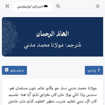
ائنڊرائيڊ ايپليڪيشن
الھامُ الرحمان
مُترجم: مولانا محمد مدني
واپسي
ترجمو پڙھو
مولانا محمد مدني سنڌ جو يگانو عالم نئون مسلمان هو.
سندس وڏا ٿاڻي بولا خان کان ڪراچي لڏي آيا هئا. تقسيم
کان اڳ ديني تعليم مدرسہ مظهر العلوم کڏي مان حاصل