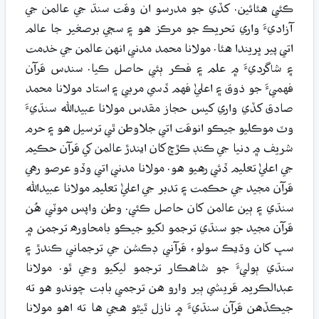
ڪئي هئائين. کڏي جو مدرسو ان وقت سنڌ جي عالمن جي
آزاديءَ واري تحريڪ جو مرڪز هو ۽ سڄي برصغير جا عالم
اتي پير ڀريندا هئا. مولانا محمد مدني انهن عالمن جي خدمت
۽ شاگرديءَ ۾ علم ۽ فڪر ٻئي حاصل ڪيا. سندس قرآن
فهميءَ جو ذوق ۽ اعليٰ فهم ڏسي مربي ۽ استاد مولانا محمد
صادق کڏي واري کيس حجاز مقدس مولانا عبيدالله سنڌيءَ
وٽ موڪليو جيڪو انوقت اتي جلاوطن ٿي ترسيل هو ۽ حرم
شريف ۾ دنيا جي ڪنڊ ڪڙڇ کان ايندڙ عالمن کي قرآن حڪيم
جي اعليٰ تعليم ڏئي رهيو هو. مولانا مدني اتي وڏو عرصو رهي
قرآن مجيد جي حڪمت ۽ تدبر جي اعليٰ تعليم مولانا عبيدالله
سنڌي ۽ ٻين عالمن کان حاصل ڪئي. وطن واپس موٽي هُن
قرآن مجيد جو سنڌي ترجمو لکيو جيڪو بامحاوره ترجمن ۾
سڀ کان وڌيڪ سولو، قرآني ڊڪشن جي ترجماني ڪندڙ ۽
سنڌي ٻوليءَ جو شاهڪار ترجمو ليکيو وڃي ٿو. مولانا
عبدالڪريم قريشي ٻير وارو هن ترجمي بابت چوندو هو ته
جيڪڏهن قرآن سنڌيءَ ۾ نازل ٿيڻو هجي ها ته اهو مولانا