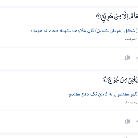
امٌ اِلَّا مِنْ ضَرِيْعٍ
6‏۝ۙ
ع (سُڪل زهريلي ڪنڊن) کان علاوهه ڪوبه طعام نه هوندو
ان سرھندي
 يُغْنِيْ مِنْ جُوْعٍ
7‏۝ۭ
لهو ڪندو ۽ نه کانئن بُک دفع ڪندو
ان سرھندي