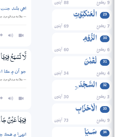
9 رڪوع
88 آيتون
اهي بلند جنت 
الۡعَنۡکَبُوۡتِ
29
— علامه عبدالوحيد ج
7 رڪوع
69 آيتون
الرُّوۡمِ
30
6 رڪوع
60 آيتون
لَّا تَسْمَعُ فِيْهَا
لُقۡمٰنَ
31
جو اُن ۾ ڪا اجا
4 رڪوع
34 آيتون
— علامه عبدالوحيد ج
السَّجۡدَۃِ
32
3 رڪوع
30 آيتون
الۡاَحۡزَابِ
33
9 رڪوع
73 آيتون
فِيْهَا عَيْنٌ جَار
سَـبَاٍ
34
انهيءَ ۾ هڪ چ