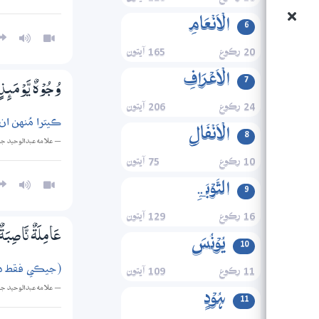
الۡاَنۡعَامِ
6
20 رڪوع
165 آيتون
الۡاَعۡرَافِ
7
وُجُوْهٌ يَّوْمَىِٕ
24 رڪوع
206 آيتون
ڪيترا مُنهن ان
الۡاَنۡفَالِ
8
— علامه عبدالوحيد ج
10 رڪوع
75 آيتون
التَّوۡبَۃِ
9
16 رڪوع
129 آيتون
عَامِلَةٌ نَّاصِبَة
یُوۡنُسَ
10
(جيڪي فقط دن
11 رڪوع
109 آيتون
— علامه عبدالوحيد ج
ہُوۡدٍ
11