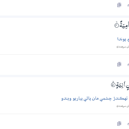
مِيَةً
4‏۝ۙ
 پوندا
ان سرھندي
 اٰنِيَةٍ
5‏۝ۭ
د ٽهڪندڙ چشمي مان پاڻي پياريو ويندو
ان سرھندي