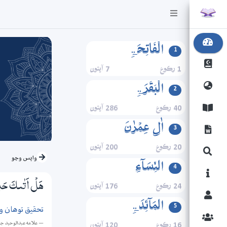
الۡفَاتِحَۃِ
1
1 رڪوع
7 آيتون
الۡبَقَرَۃِ
2
40 رڪوع
286 آيتون
اٰلِ عِمۡرٰنَ
3
20 رڪوع
200 آيتون
واپس وڃو
النِّسَآءِ
4
24 رڪوع
176 آيتون
هَلْ اَتٰىكَ حَدِ
المَآئِدَۃِ
5
تحقيق توهان و
— علامه عبدالوحيد ج
16 رڪوع
120 آيتون