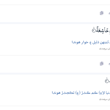
ذٍ خَاشِعَةٌ
2‏۝ۙ
 ڏينهن ذليل ۽ خوار هوندا
ان سرھندي
ٌ
3‏۝ۙ
يا لاءِ) ڪم ڪندڙ (۽) ٿڪجندڙ هوندا
ان سرھندي