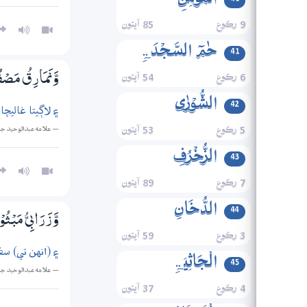
الۡمُؤۡمِنِ
9 رڪوع
85 آيتون
حٰمٓ السَّجۡدَۃِ
41
6 رڪوع
54 آيتون
وَّنَمَارِقُ مَصْف
الشُّوۡرٰی
42
۽ لاڳيتا غاليچ
— علامه عبدالوحيد ج
5 رڪوع
53 آيتون
الزُّخۡرُفِ
43
7 رڪوع
89 آيتون
الدُّخَانِ
44
وَّزَرَابِيُّ مَبْثُو
3 رڪوع
59 آيتون
۽ (انهن تي) س
الۡجَاثِیَۃِ
45
— علامه عبدالوحيد ج
4 رڪوع
37 آيتون