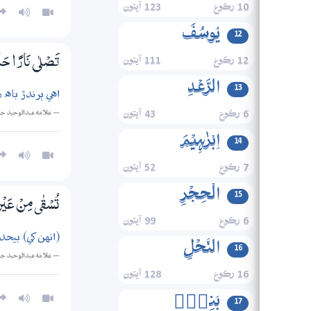
10 رڪوع
123 آيتون
یُوسُفَ
12
12 رڪوع
111 آيتون
تَصْلٰى نَارًا حَا
الرَّعۡدِ
13
اهي ٻرندڙ باه ۾
— علامه عبدالوحيد ج
6 رڪوع
43 آيتون
اِبۡرٰہِیۡمَ
14
7 رڪوع
52 آيتون
الۡحِجۡرِ
15
تُسْقٰى مِنْ عَيْنٍ
6 رڪوع
99 آيتون
(انهن کي) بيح
النَّحۡلِ
16
— علامه عبدالوحيد ج
16 رڪوع
128 آيتون
بَنِیۡۤ
17