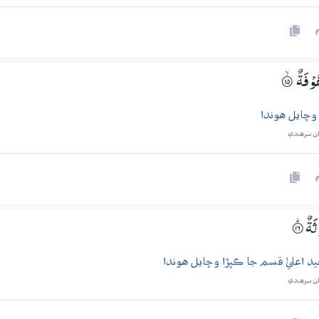
ُوْفَةٌ
۝ۙ15
ا وڇايل هوندا
ان سرھندي
ْثَةٌ
۝ۭ16
فيد اعليٰ قسم جا ڪپڙا وڇايل هوندا
ان سرھندي