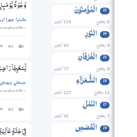
وُجُوْهٌ يَّوْمَىِٕذٍ
الۡمُؤۡمِنُوۡنَ
23
ڪيترا چهرا ان
6 رڪوع
118 آيتون
— علامه عبدالوحيد ج
النُّوۡرِ
24
9 رڪوع
64 آيتون
الۡفُرۡقَانِ
25
6 رڪوع
77 آيتون
لِّسَعْيِهَا رَاضِي
الشُّعَرَآءِ
26
جيڪي پنهنجي
— علامه عبدالوحيد ج
11 رڪوع
227 آيتون
النَّمۡلِ
27
7 رڪوع
93 آيتون
الۡقَصَصِ
28
فِيْ جَنَّةٍ عَالِيَة