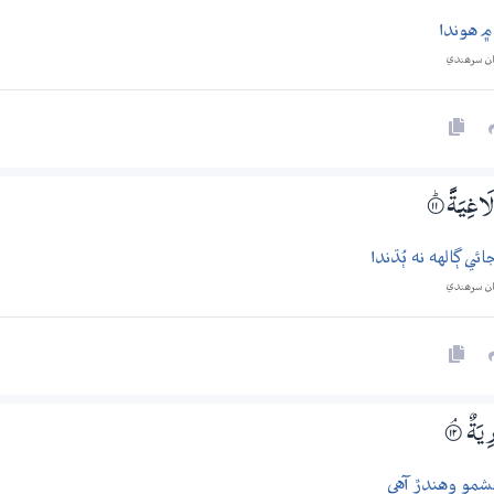
۾ هوندا
ان سرھندي
 لَاغِيَةً
۝ۭ11
ئي ڳالهه نه ٻُڌندا
ان سرھندي
ِيَةٌ
۝ۘ12
شمو وهندڙ آهي