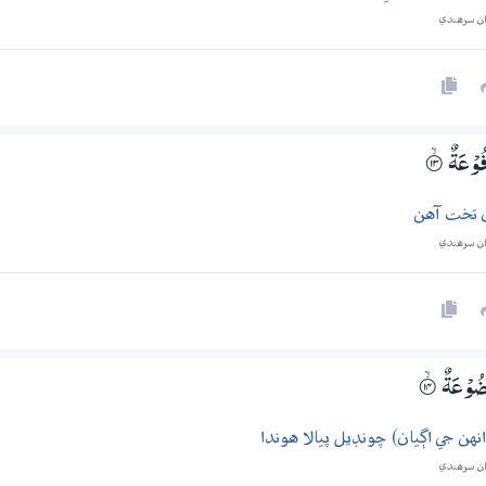
ان سرھندي
فُوْعَةٌ
۝ۙ13
ان تخت آهن
ان سرھندي
ضُوْعَةٌ
۝ۙ14
هن جي اڳيان) چونڊيل پيالا هوندا
ان سرھندي