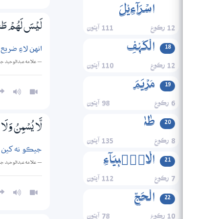
اسۡرَآءِیۡلَ
لَيْسَ لَهُمْ طَعَ
12 رڪوع
111 آيتون
الۡکَہۡفِ
انهن لاءِ ضري
18
— علامه عبدالوحيد ج
12 رڪوع
110 آيتون
مَرۡیَمَ
19
6 رڪوع
98 آيتون
طٰہٰ
20
لَّا يُسْمِنُ وَلَا
8 رڪوع
135 آيتون
جيڪو نه کين ٿ
الۡانۡۢبِیَآءِ
21
— علامه عبدالوحيد ج
7 رڪوع
112 آيتون
الۡحَجِّ
22
10 رڪوع
78 آيتون