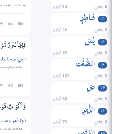
— علامه عبدالوحيد ج
6 رڪوع
54 آيتون
فَـاطِرٍ
35
5 رڪوع
45 آيتون
یٰسٓ
36
فِيْهَا سُرُرٌ مَّرْ
5 رڪوع
83 آيتون
انهيءَ ۾ مٿانه
الصّٰٓفّٰت
37
— علامه عبدالوحيد ج
5 رڪوع
182 آيتون
صٓ
38
5 رڪوع
88 آيتون
وَّاَكْوَابٌ مَّوْ
الزُّمَرِ
39
(۽) (هر وقت ان
8 رڪوع
75 آيتون
— علامه عبدالوحيد ج
40