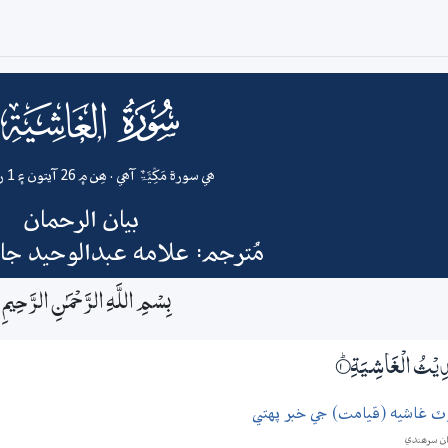
088
surah
ھي سورة مَکِّیَّۃٌ آھي . ھِن ۾ 26 آيتون ۽ 1 رڪوع آھن
بيان الرحمان
مُترجم: علامه عبدالوحيد ج
بِسْمِ اللَّـهِ الرَّحْمَـٰنِ الرَّحِيمِ
يْثُ الْغَاشِـيَةِ
1‏۝ۭ
ٽ غاشيه (قيامت) جي خبر پهتي
ان سرھندي