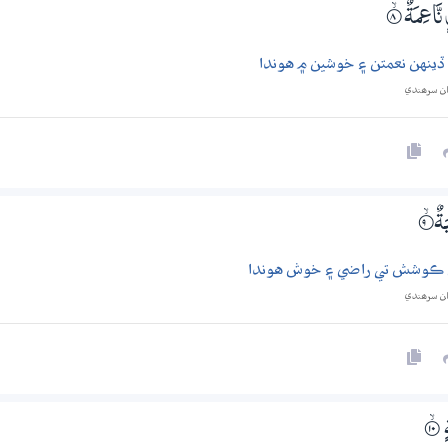
 نَّاعِمَةٌ
8‏۝ۙ
 ڏينهن نعمتن ۽ خوشين ۾ هوندا
ان سرھندي
َةٌ
9‏۝ۙ
 ڪوشش تي راضي ۽ خوش هوندا
ان سرھندي
ٍ
۝ۙ10