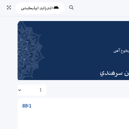
ائنڊرائيڊ ايپليڪيشن
ان سرھندي
88:1