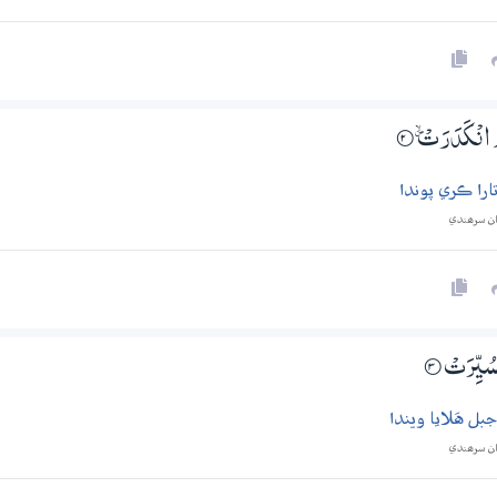
ُ انْكَدَرَتْ ۽
2‏۝
را ڪري پوندا
ان سرھندي
 سُيِّرَتْ
3‏۝
ل هَلايا ويندا
ان سرھندي