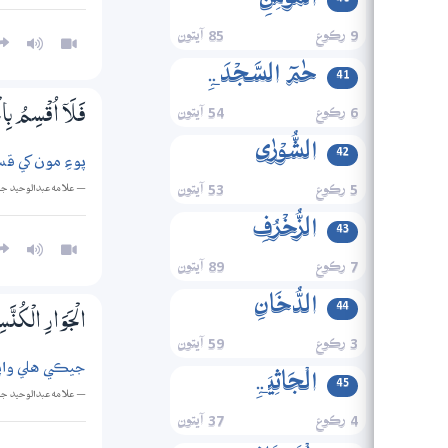
الۡمُؤۡمِنِ
9 رڪوع
85 آيتون
حٰمٓ السَّجۡدَۃِ
41
6 رڪوع
54 آيتون
فَلَآ اُقْسِمُ بِا
الشُّوۡرٰی
42
پوءِ مون کي قس
— علامه عبدالوحيد ج
5 رڪوع
53 آيتون
الزُّخۡرُفِ
43
7 رڪوع
89 آيتون
الدُّخَانِ
44
الْجَوَارِ الْكُنّ
3 رڪوع
59 آيتون
جيڪي هلي واپ
الۡجَاثِیَۃِ
45
— علامه عبدالوحيد ج
4 رڪوع
37 آيتون