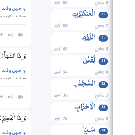
9 رڪوع
88 آيتون
۽ جنهن وقت اعم
الۡعَنۡکَبُوۡتِ
29
— علامه عبدالوحيد ج
7 رڪوع
69 آيتون
الرُّوۡمِ
30
6 رڪوع
60 آيتون
وَاِذَا السَّمَاۗء
لُقۡمٰنَ
31
۽ جنهن وقت آس
4 رڪوع
34 آيتون
— علامه عبدالوحيد ج
السَّجۡدَۃِ
32
3 رڪوع
30 آيتون
الۡاَحۡزَابِ
33
9 رڪوع
73 آيتون
وَاِذَا الْجَــحِيْمُ
سَـبَاٍ
34
۽ جنهن وقت جه