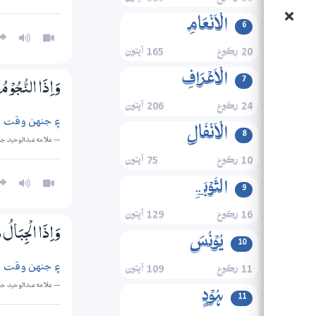
الۡاَنۡعَامِ
6
20 رڪوع
165 آيتون
الۡاَعۡرَافِ
7
وَاِذَا النُّجُوْم
24 رڪوع
206 آيتون
۽ جنهن وقت تا
الۡاَنۡفَالِ
8
— علامه عبدالوحيد ج
10 رڪوع
75 آيتون
التَّوۡبَۃِ
9
16 رڪوع
129 آيتون
وَاِذَا الْجِبَالُ
یُوۡنُسَ
10
۽ جنهن وقت جب
11 رڪوع
109 آيتون
— علامه عبدالوحيد ج
ہُوۡدٍ
11