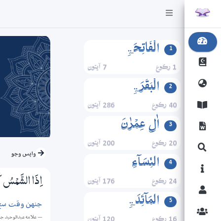
الۡفَاتِحَۃِ
1
1 رڪوع
7 آيتون
الۡبَقَرَۃِ
2
40 رڪوع
286 آيتون
اٰلِ عِمۡرٰنَ
3
20 رڪوع
200 آيتون
واپس وڃو
النِّسَآءِ
4
24 رڪوع
176 آيتون
اِذَا الشَّمْسُ كُ
المَآئِدَۃِ
5
جنهن وقت سج 
— علامه عبدالوحيد ج
16 رڪوع
120 آيتون