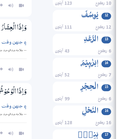
10 رڪوع
123 آيتون
یُوسُفَ
12
12 رڪوع
111 آيتون
وَاِذَا الْعِشَارُ 
الرَّعۡدِ
13
۽ جنهن وقت ڏ
— علامه عبدالوحيد ج
6 رڪوع
43 آيتون
اِبۡرٰہِیۡمَ
14
7 رڪوع
52 آيتون
الۡحِجۡرِ
15
وَاِذَا الْوُحُوْ
6 رڪوع
99 آيتون
۽ جنهن وقت و
النَّحۡلِ
16
— علامه عبدالوحيد ج
16 رڪوع
128 آيتون
بَنِیۡۤ
17