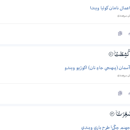
ال نامان کوليا ويندا
ان سرھندي
ُ كُشِطَتْ ۽
۝11
مان (پنهنجي جاءِ تان) اکوڙيو ويندو
ان سرھندي
 سُعِّرَتْ ۽
۝12
نم چڱيءَ طرح ٻاري ويندي