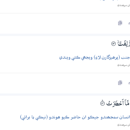
ان سرھندي
ُزْلِفَتْ ۽
۝13
ت (پرهيزگارن لاءِ) ويجھي ڪئي ويندي
ان سرھندي
َّآ اَحْضَرَتْ
۝ۭ14
انسان سمجھندو جيڪو ان حاضر ڪيو هوندو (نيڪي يا برائي)
ان سرھندي