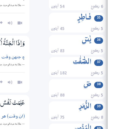
— علامه عبدالوحيد ج
6 رڪوع
54 آيتون
فَـاطِرٍ
35
5 رڪوع
45 آيتون
یٰسٓ
36
وَاِذَا الْـجَنَّةُ ا
5 رڪوع
83 آيتون
۽ جنهن وقت جن
الصّٰٓفّٰت
37
— علامه عبدالوحيد ج
5 رڪوع
182 آيتون
صٓ
38
5 رڪوع
88 آيتون
عَلِمَتْ نَفْسٌ م
الزُّمَرِ
39
(ان وقت) هر 
8 رڪوع
75 آيتون
— علامه عبدالوحيد ج
40