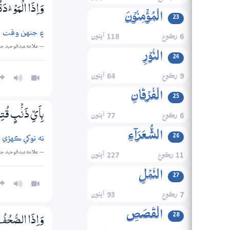
وَاِذَا الْمَوْءٗدَة
الۡمُؤۡمِنُوۡنَ
23
۽ جنهن وقت ز
6 رڪوع
118 آيتون
— علامه عبدالوحيد ج
النُّوۡرِ
24
9 رڪوع
64 آيتون
الۡفُرۡقَانِ
25
6 رڪوع
77 آيتون
بِاَيِّ ذَنْۢبٍ قُت
الشُّعَرَآءِ
26
ته توکي ڪهڙي 
— علامه عبدالوحيد ج
11 رڪوع
227 آيتون
النَّمۡلِ
27
7 رڪوع
93 آيتون
الۡقَصَصِ
28
وَاِذَا الصُّحُفُ