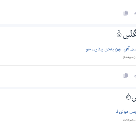
لْخُنَّسِ
۝ۙ15
م آهي انهن پنجن سِتارن جو
ان سرھندي
َسِ
۝ۙ16
س موٽن ٿا
ان سرھندي