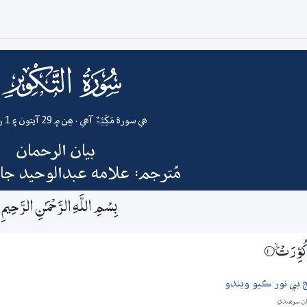
081
surah
ھي سورة مَکِّیَّۃٌ آھي . ھِن ۾ 29 آيتون ۽ 1 رڪوع آھن
بيان الرحمان
مُترجم: علامه عبدالوحيد ج
بِسْمِ اللَّـهِ الرَّحْمَـٰنِ الرَّحِيمِ
وِّرَتْ ۽
1‏۝
بي نور ڪيو ويندو
ان سرھندي