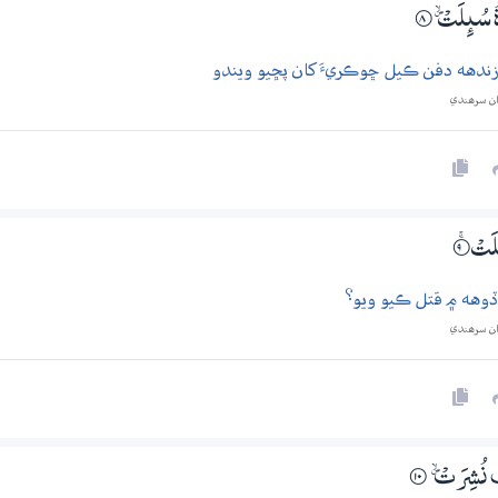
ُ سُىِٕلَتْ ۽
8‏۝
ندهه دفن ڪيل ڇوڪريءَ کان پڇيو ويندو
ان سرھندي
ِلَتْ
9‏۝ۚ
ڏوهه ۾ قتل ڪيو ويو؟
ان سرھندي
 نُشِرَتْ ۽
۝10