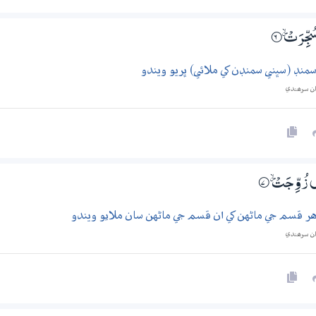
سُجِّرَتْ ۽
6‏۝
نڊ (سڀني سمنڊن کي ملائي) ڀريو ويندو
ان سرھندي
ُ زُوِّجَتْ ۽
7‏۝
 قسم جي ماڻهن کي ان قسم جي ماڻهن سان ملايو ويندو
ان سرھندي