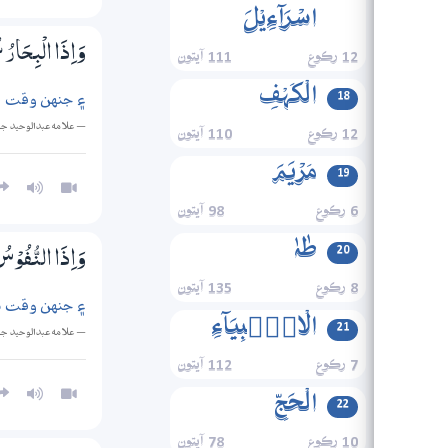
اسۡرَآءِیۡلَ
وَاِذَا الْبِحَارُ 
12 رڪوع
111 آيتون
الۡکَہۡفِ
۽ جنهن وقت سم
18
— علامه عبدالوحيد ج
12 رڪوع
110 آيتون
مَرۡیَمَ
19
6 رڪوع
98 آيتون
طٰہٰ
20
وَاِذَا النُّفُوْس
8 رڪوع
135 آيتون
۽ جنهن وقت هر
الۡانۡۢبِیَآءِ
21
— علامه عبدالوحيد ج
7 رڪوع
112 آيتون
الۡحَجِّ
22
10 رڪوع
78 آيتون