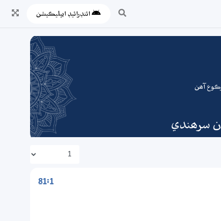
ائنڊرائيڊ ايپليڪيشن
ان سرھندي
81:1