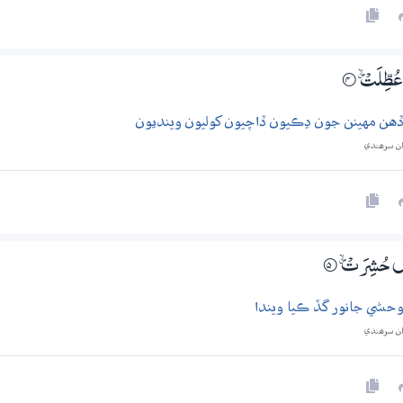
عُطِّلَتْ ۽
4‏۝
هن مهينن جون ڍڪيون ڏاچيون کوليون وينديون
ان سرھندي
شُ حُشِرَتْ ۽
5‏۝
حشي جانور گڏ ڪيا ويندا
ان سرھندي