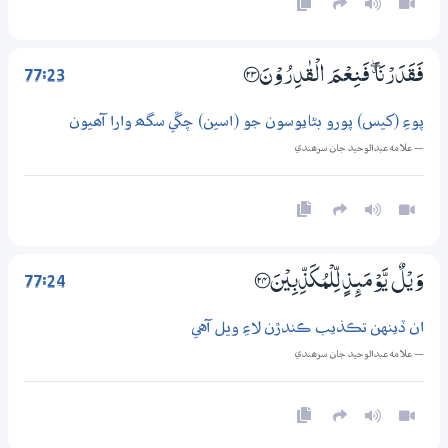
77:23
فَقَدَرْنَا ڰ فَنِعْمَ الْقٰدِرُوْنَ ؀23
پوءِ (کيس) پورو بڻايوسون جو (اسين) چڱي سگھ وارا آھيون
— علامه عبدالوحيد جان سرھندي
77:24
وَيْلٌ يَّوْمَىِٕذٍ لِّلْمُكَذِّبِيْنَ ؀24
ان ڏينهن تڪذيب ڪندڙن لاءِ ويل آهي
— علامه عبدالوحيد جان سرھندي