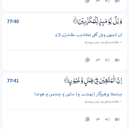
77:40
وَيْلٌ يَّوْمَىِٕذٍ لِّلْمُكَذِّبِيْنَ ؀ۧ40
ان ڏينهن ويل آهي تڪذيب ڪندڙن لاءِ
— علامه عبدالوحيد جان سرھندي
77:41
اِنَّ الْمُتَّقِيْنَ فِيْ ظِلٰلٍ وَّعُيُوْنٍ ؀ۙ41
بيشڪ پرهيزگار (بهشت ۾) ساين ۽ چشمن ۾ هوندا
— علامه عبدالوحيد جان سرھندي