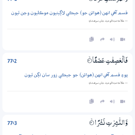
قسم آهي انهن (هوائن جو) جيڪي لاڳيتيون موڪليون وڃن ٿيون
— علامه عبدالوحيد جان سرھندي
77:2
فَالْعٰصِفٰتِ عَصْفًا
2‏۝ۙ
پوءِ قسم آهي انهن (هوائن) جو جيڪي زور سان لڳن ٿيون
— علامه عبدالوحيد جان سرھندي
77:3
وَّالنّٰشِرٰتِ نَشْرًا
3‏۝ۙ