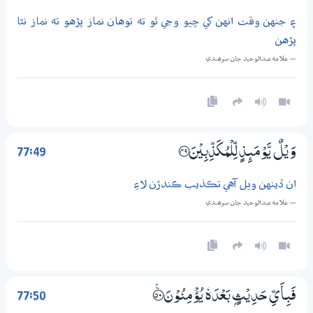
۽ جنهن وقت انهن کي چيو وڃي ٿو ته توهان نماز پڙهو ته نماز نٿا
پڙهن
— علامه عبدالوحيد جان سرھندي
77:49
وَيْلٌ يَّوْمَىِٕذٍ لِّلْمُكَذِّبِيْنَ ؀49
ان ڏينهن ويل آهي تڪذيب ڪندڙن لاءِ
— علامه عبدالوحيد جان سرھندي
77:50
فَبِاَيِّ حَدِيْثٍۢ بَعْدَهٗ يُؤْمِنُوْنَ ؀ۧ50