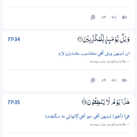
77:34
وَيْلٌ يَّوْمَىِٕذٍ لِّلْمُكَذِّبِيْنَ ؀34
ان ڏينهن ويل آهي تڪذيب ڪندڙن لاءِ
— علامه عبدالوحيد جان سرھندي
77:35
هٰذَا يَوْمُ لَا يَنْطِقُوْنَ ؀ۙ35
هيءُ (اُهو) ڏينهن آهي جو اُهي ڳالهائي نه سگھندا
— علامه عبدالوحيد جان سرھندي