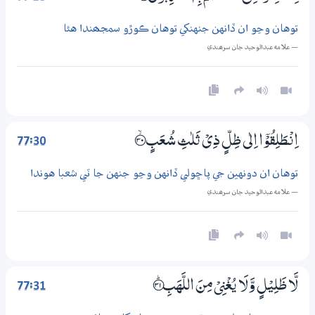
توهان وڃو ان ڏانهن جنهنکي توهان ڪوڙو سمجھندا هئا
— علامه عبدالوحيد جان سرھندي
77:30
اِنْـطَلِقُوْٓا اِلٰى ظِلٍّ ذِيْ ثَلٰثِ شُعَبٍ ؀ۙ30
توهان ان دونهين جي پاڇولي ڏانهن وڃو جنهن جا ٽي شعبا هوندا
— علامه عبدالوحيد جان سرھندي
77:31
لَّا ظَلِيْلٍ وَّلَا يُغْنِيْ مِنَ اللَّهَبِ ؀ۭ31