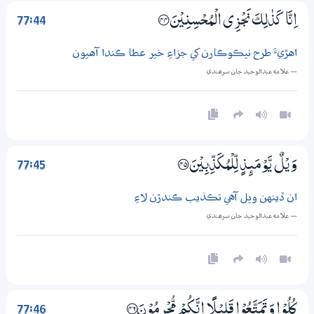
77:44
اِنَّا كَذٰلِكَ نَجْزِي الْمُحْسِنِيْنَ ؀44
اهڙيءَ طرح نيڪوڪارن کي جزاءِ خير عطا ڪندا آهيون
— علامه عبدالوحيد جان سرھندي
77:45
وَيْلٌ يَّوْمَىِٕذٍ لِّلْمُكَذِّبِيْنَ ؀45
ان ڏينهن ويل آهي تڪذيب ڪندڙن لاءِ
— علامه عبدالوحيد جان سرھندي
77:46
كُلُوْا وَتَمَتَّعُوْا قَلِيْلًا اِنَّكُمْ مُّجْرِمُوْنَ ؀46