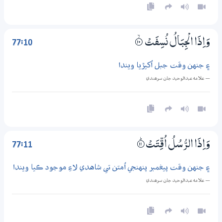
77:10
وَاِذَا الْجِبَالُ نُسِفَتْ
۝ۙ10
۽ جنهن وقت جبل اُکيڙيا ويندا
— علامه عبدالوحيد جان سرھندي
77:11
وَاِذَا الرُّسُلُ اُقِّتَتْ
۝ۭ11
۽ جنهن وقت پيغمبر پنهنجي اُمتن تي شاهدي لاءِ موجود ڪيا ويندا
— علامه عبدالوحيد جان سرھندي