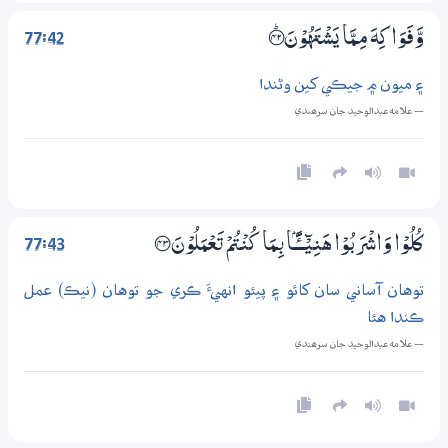
77:42
وَّفَوَاكِهَ مِـمَّا يَشْتَهُوْنَ ؀ۭ42
۽ ميون ۾ جيڪي کين وڻندا
— علامه عبدالوحيد جان سرھندي
77:43
كُلُوْا وَاشْرَبُوْا هَنِيْۗــــــًٔـــــۢا بِـمَا كُنْتُمْ تَعْمَلُوْنَ ؀43
توهان آساني سان کائو ۽ پيئو انهيءَ ڪري جو توهان (نيڪ) عمل
ڪندا هئا
— علامه عبدالوحيد جان سرھندي