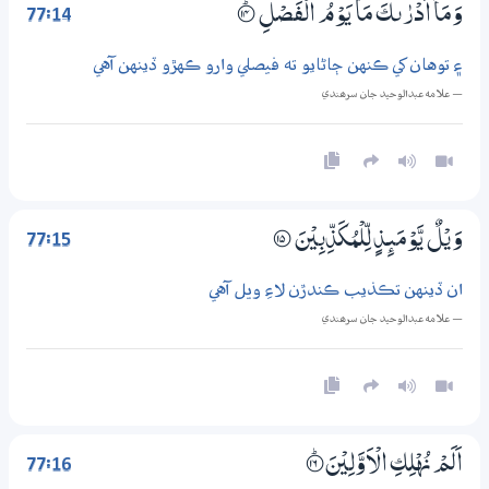
77:14
وَمَآ اَدْرٰىكَ مَا يَوْمُ الْفَصْلِ
؀ۭ14
۽ توهان کي ڪنهن ڄاڻايو ته فيصلي وارو ڪهڙو ڏينهن آهي
— علامه عبدالوحيد جان سرھندي
77:15
وَيْلٌ يَّوْمَىِٕذٍ لِّلْمُكَذِّبِيْنَ
؀15
ان ڏينهن تڪذيب ڪندڙن لاءِ ويل آهي
— علامه عبدالوحيد جان سرھندي
77:16
اَلَمْ نُهْلِكِ الْاَوَّلِيْنَ
؀ۭ16