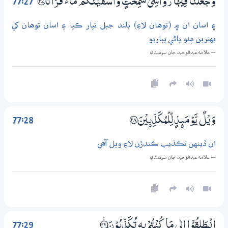
77:27
وَّجَعَلْنَا فِيْهَا رَوَاسِيَ شٰمِخٰتٍ وَّاَسْقَيْنٰكُمْ مَّاۗءً فُرَاتًا ؀ۭ27
۽ اسان ان ۾ (توهان لاءِ) بلند جبل تيار ڪيا ۽ اسان توهان کي
بهترين مِٺو پاڻي پياريو
— علامه عبدالوحيد جان سرھندي
77:28
وَيْلٌ يَّوْمَىِٕذٍ لِّلْمُكَذِّبِيْنَ ؀28
ان ڏينهن تڪذيب ڪندڙن لاءِ ويل آهي
— علامه عبدالوحيد جان سرھندي
77:29
اِنْــطَلِقُوْٓا اِلٰى مَا كُنْتُمْ بِهٖ تُكَذِّبُوْنَ ؀ۚ29