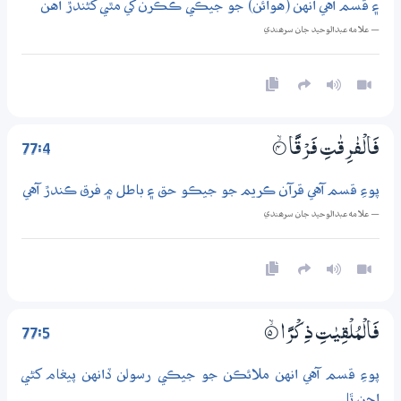
۽ قسم آهي انهن (هوائن) جو جيڪي ڪڪرن کي مٿي کڻندڙ آهن
— علامه عبدالوحيد جان سرھندي
77:4
فَالْفٰرِقٰتِ فَرْقًا
4‏۝ۙ
پوءِ قسم آهي قرآن ڪريم جو جيڪو حق ۽ باطل ۾ فرق ڪندڙ آهي
— علامه عبدالوحيد جان سرھندي
77:5
فَالْمُلْقِيٰتِ ذِكْرًا
5‏۝ۙ
پوءِ قسم آهي انهن ملائڪن جو جيڪي رسولن ڏانهن پيغام کڻي
اچن ٿا