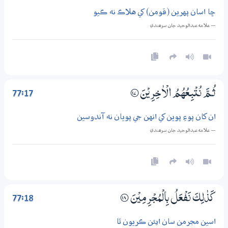
ڇا اسان پهرين (قومن) کي هلاڪ نه ڪيو
— علامه عبدالوحيد جان سرھندي
77:17
ثُـمَّ نُتْبِعُهُمُ الْاٰخِرِيْنَ
؀17
ان کان پوءِ پوين کي انهن جي پويان نه آندوسين
— علامه عبدالوحيد جان سرھندي
77:18
كَذٰلِكَ نَفْعَلُ بِالْمُجْرِمِيْنَ
؀18
اسين مجرمن سان ايئن ڪريون ٿا