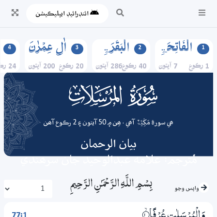
ائنڊرائيڊ ايپليڪيشن
الۡفَاتِحَۃِ
الۡبَقَرَۃِ
اٰلِ عِمۡرٰنَ
4
3
2
1
1 رڪوع
7 آيتون
40 رڪوع
286 آيتون
20 رڪوع
200 آيتون
24 رڪوع
077
surah
ھي سورة مَکِّیَّۃٌ آھي . ھِن ۾ 50 آيتون ۽ 2 رڪوع آھن
بيان الرحمان
مُترجم: علامه عبدالوحيد جان سرھندي
بِسْمِ اللَّـهِ الرَّحْمَـٰنِ الرَّحِيمِ
واپس وڃو
77:1
وَالْمُرْسَلٰتِ عُرْفًا
1‏۝ۙ