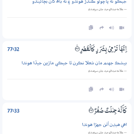
جيڪو نه پاڇولو ڪندڙ هوندو ۽ نه باه کان بچائيندو
— علامه عبدالوحيد جان سرھندي
77:32
اِنَّهَا تَرْمِيْ بِشَرَرٍ كَالْقَصْرِ ؀ۚ32
بيشڪ جهنم مان شعلا نڪرن ٿا جيڪي ماڙين جيڏا هوندا
— علامه عبدالوحيد جان سرھندي
77:33
كَاَنَّهٗ جِمٰلَتٌ صُفْرٌ ؀ۭ33
اهي هيڊن اُٺن جهڙا هوندا
— علامه عبدالوحيد جان سرھندي