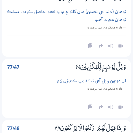
توهان (دنيا جي نعمتن) مان کائو ۽ ٿورو نفعو حاصل ڪريو، بيشڪ
توهان مجرم آهيو
— علامه عبدالوحيد جان سرھندي
77:47
وَيْلٌ يَّوْمَىِٕذٍ لِّلْمُكَذِّبِيْنَ ؀47
ان ڏينهن ويل آهي تڪذيب ڪندڙن لاءِ
— علامه عبدالوحيد جان سرھندي
77:48
وَاِذَا قِيْلَ لَهُمُ ارْكَعُوْا لَا يَرْكَعُوْنَ ؀48