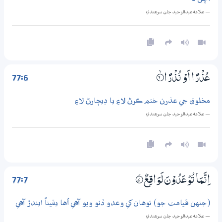
— علامه عبدالوحيد جان سرھندي
77:6
عُذْرًا اَوْ نُذْرًا
6‏۝ۙ
مخلوق جي عذرن ختم ڪرڻ لاءِ يا ڊيڄارڻ لاءِ
— علامه عبدالوحيد جان سرھندي
77:7
اِنَّـمَا تُوْعَدُوْنَ لَوَاقِـعٌ
7‏۝ۭ
(جنهن قيامت جو) توهان کي وعدو ڏنو ويو آهي اُها يقيناً ايندڙ آهي
— علامه عبدالوحيد جان سرھندي