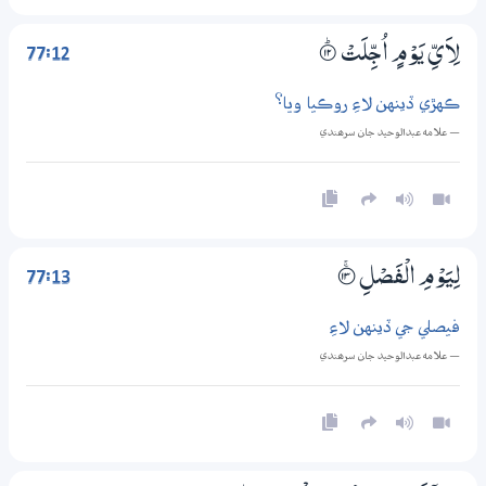
77:12
لِاَيِّ يَوْمٍ اُجِّلَتْ
۝ۭ12
ڪهڙي ڏينهن لاءِ روڪيا ويا؟
— علامه عبدالوحيد جان سرھندي
77:13
لِيَوْمِ الْفَصْلِ
؀ۚ13
فيصلي جي ڏينهن لاءِ
— علامه عبدالوحيد جان سرھندي