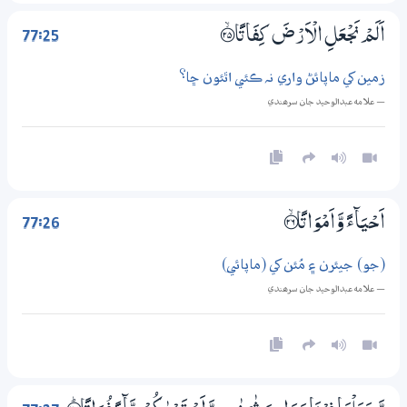
77:25
اَلَمْ نَجْعَلِ الْاَرْضَ كِفَاتًا ؀ۙ25
زمين کي ماپائڻ واري نہ ڪئي اٿئون ڇا؟
— علامه عبدالوحيد جان سرھندي
77:26
اَحْيَاۗءً ‎وَّاَمْوَاتًا ؀ۙ26
(جو) جيئرن ۽ مُئن کي (ماپائي)
— علامه عبدالوحيد جان سرھندي