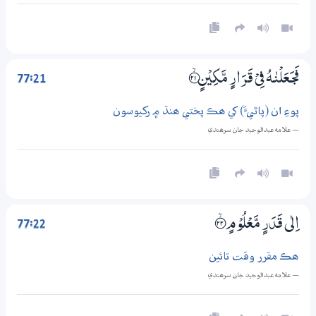
77:21
فَجَــعَلْنٰهُ فِيْ قَرَارٍ مَّكِيْنٍ ؀ۙ21
پوءِ ان (پاڻيءَ) کي ھڪ پختي ھنڌ ۾ رکيوسون
— علامه عبدالوحيد جان سرھندي
77:22
اِلٰى قَدَرٍ مَّعْلُوْمٍ ؀ۙ22
ھڪ مقرر وقت تائين
— علامه عبدالوحيد جان سرھندي