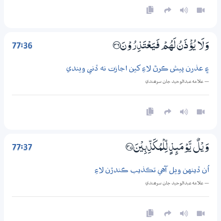
77:36
وَلَا يُؤْذَنُ لَهُمْ فَيَعْتَذِرُوْنَ ؀36
۽ عذرن پيش ڪرڻ لاءِ کين اجازت نه ڏني ويندي
— علامه عبدالوحيد جان سرھندي
77:37
وَيْلٌ يَّوْمَىِٕذٍ لِّلْمُكَذِّبِيْنَ ؀37
اُن ڏينهن ويل آهي تڪذيب ڪندڙن لاءِ
— علامه عبدالوحيد جان سرھندي