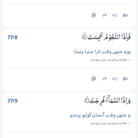
77:8
فَاِذَا النُّجُوْمُ طُمِسَتْ
8‏۝ۙ
پوءِ جنهن وقت تارا ميٽيا ويندا
— علامه عبدالوحيد جان سرھندي
77:9
وَاِذَا السَّمَاۗءُ فُرِجَتْ
9‏۝ۙ
۽ جنهن وقت آسمان کوليو ويندو
— علامه عبدالوحيد جان سرھندي