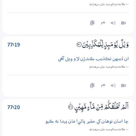
— علامه عبدالوحيد جان سرھندي
77:19
وَيْلٌ يَّوْمَىِٕذٍ لِّلْمُكَذِّبِيْنَ
؀19
ان ڏينهن تڪذيب ڪندڙن لاءِ ويل آهي
— علامه عبدالوحيد جان سرھندي
77:20
اَلَمْ نَخْلُقْكُّمْ مِّنْ مَّاۗءٍ مَّهِيْنٍ
؀ۙ20
ڇا اسان توهان کي حقير پاڻيءَ مان پيدا نه ڪيو
— علامه عبدالوحيد جان سرھندي