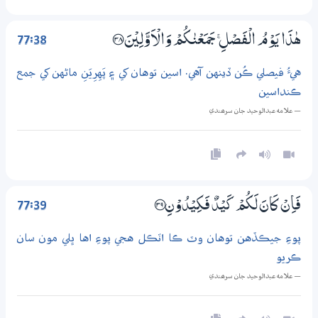
77:38
هٰذَا يَوْمُ الْفَصْلِ ۚ جَمَعْنٰكُمْ وَالْاَوَّلِيْنَ ؀38
هيءُ فيصلي ڪُن ڏينهن آهي. اسين توهان کي ۽ پَهِرِيَنِ ماڻهن کي جمع
ڪنداسين
— علامه عبدالوحيد جان سرھندي
77:39
فَاِنْ كَانَ لَكُمْ كَيْدٌ فَكِيْدُوْنِ ؀39
پوءِ جيڪڏهن توهان وٽ ڪا اٽڪل هجي پوءِ اها ڀلي مون سان
ڪريو
— علامه عبدالوحيد جان سرھندي