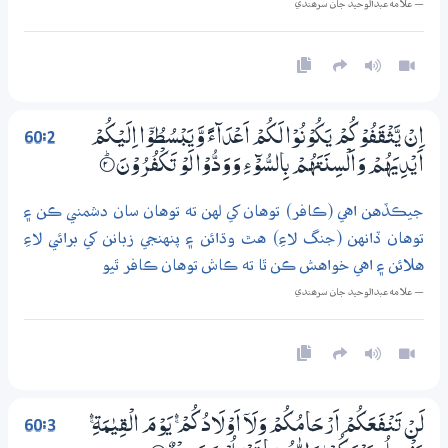
— علامه عبدالوحيد جان سرھندي
60:2
اِنْ يَّثْقَفُوْكُمْ يَكُوْنُوْا لَكُمْ اَعْدَاۗءً وَّيَبْسُطُوْٓا اِلَيْكُمْ
اَيْدِيَهُمْ وَاَلْسِنَتَهُمْ بِالسُّوْۗءِ وَوَدُّوْا لَوْ تَكْفُرُوْنَ
2‏۝ۭ
جيڪڏهن اهي (ڪافر) توهان کي لهن ته توهان سان دشمني ڪن ۽
توهان ڏانهن (جنگ لاءِ) هٿ وڌائن ۽ پنهنجي زبانن کي برائي لاءِ
هلائن ۽ اهي خواهش ڪن ٿا ته ڪاش توهان ڪافر ٿيو
— علامه عبدالوحيد جان سرھندي
60:3
لَنْ تَنْفَعَكُمْ اَرْحَامُكُمْ وَلَآ اَوْلَادُكُمْ ڔ يَوْمَ الْقِيٰمَةِ ڔ