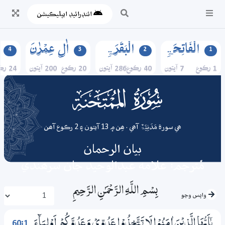
ائنڊرائيڊ ايپليڪيشن
الۡفَاتِحَۃِ
الۡبَقَرَۃِ
اٰلِ عِمۡرٰنَ
4
3
2
1
1 رڪوع
7 آيتون
40 رڪوع
286 آيتون
20 رڪوع
200 آيتون
24 رڪوع
060
surah
ھي سورة مَدَنِیَّۃٌ آھي . ھِن ۾ 13 آيتون ۽ 2 رڪوع آھن
بيان الرحمان
مُترجم: علامه عبدالوحيد جان سرھندي
بِسْمِ اللَّـهِ الرَّحْمَـٰنِ الرَّحِيمِ
واپس وڃو
60:1
يٰٓاَيُّهَا الَّذِيْنَ اٰمَنُوْا لَا تَتَّخِذُوْا عَدُوِّيْ وَعَدُوَّكُمْ اَوْلِيَاۗءَ