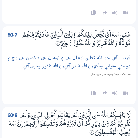
60:7
عَسَى اللّٰهُ اَنْ يَّجْعَلَ بَيْنَكُمْ وَبَيْنَ الَّذِيْنَ عَادَيْتُمْ مِّنْهُمْ
مَّوَدَّةً ۭ وَاللّٰهُ قَدِيْرٌ ۭ وَاللّٰهُ غَفُوْرٌ رَّحِيْمٌ
7‏۝
قريب آهي جو الله تعالى توهان جي ۽ توهان جي دشمنن جي وچ ۾
دوستي ڪرائي ڇڏي، ۽ الله قادر آهي، ۽ الله غفور رحيم آهي
— علامه عبدالوحيد جان سرھندي
60:8
لَا يَنْهٰىكُمُ اللّٰهُ عَنِ الَّذِيْنَ لَمْ يُقَاتِلُوْكُمْ فِي الدِّيْنِ وَلَمْ
يُخْرِجُوْكُمْ مِّنْ دِيَارِكُمْ اَنْ تَبَرُّوْهُمْ وَتُقْسِطُوْٓا اِلَيْهِمْ ۭ اِنَّ اللّٰهَ
يُـحِبُّ الْمُقْسِطِيْنَ
8‏۝