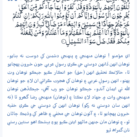
تُلْقُوْنَ اِلَيْهِمْ بِالْمَوَدَّةِ وَقَدْ كَفَرُوْا بِـمَا جَاۗءَكُمْ مِّنَ الْحَقِّ ۚ
يُخْرِجُوْنَ الرَّسُوْلَ وَاِيَّاكُمْ اَنْ تُؤْمِنُوْا بِاللّٰهِ رَبِّكُمْ ۭ اِنْ كُنْتُمْ
خَرَجْتُمْ جِهَادًا فِيْ سَبِيْلِيْ وَابْتِغَاۗءَ مَرْضَاتِيْ ڰ تُسِرُّوْنَ اِلَيْهِمْ
بِالْمَوَدَّةِ ڰ وَاَنَا اَعْلَمُ بِـمَآ اَخْفَيْتُمْ وَمَآ اَعْلَنْتُمْ ۭ وَمَنْ يَّفْعَلْهُ
مِنْكُمْ فَقَدْ ضَلَّ سَوَاۗءَ السَّبِيْلِ
1‏۝
اي مؤمنو ! توهان منهنجي ۽ پنهنجي دشمنن کي دوست نه بنايو،
توهان انهن ڏانهن دوستي جي ڪري رسولِ عربي جون خبرون پهچايو
ٿا، حالانڪ تحقيق انهن (حق) جو انڪار ڪيو جيڪو توهان وٽ
پهتو، انهن رسولِ عربي ۽ توهان کي هجرت ڪرائي ان لاءِ جو توهان
الله تي ايمان آندو، جيڪو توهان جو رب آهي، جيڪڏهن توهان
منهنجي واٽ ۾ جهاد لاءِ نڪتا ۽ (توهان) منهنجي رضا گھرو ٿا (ته
انهن سان دوستي نه رکو) توهان انهن کي دوستي جي ڪري خفيه
خبرون پهچايو ٿا، ۽ آئون توهان جي مخفي ۽ ظاهر کي وڌيڪ ڄاڻان
ٿو، ۽ توهان مان جنهن ماڻهو ايئن ڪيو پوءِ بيشڪ اهو سنئين رستي
تان گمراه ٿيو