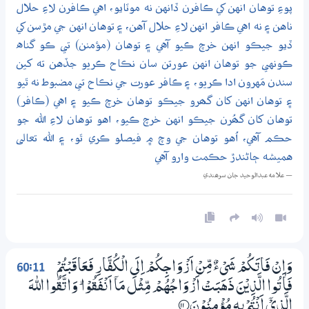
پوءِ توهان انهن کي ڪافرن ڏانهن نه موٽايو، اهي ڪافرن لاءِ حلال
ناهن ۽ نه اهي ڪافر انهن لاءِ حلال آهن، ۽ توهان انهن جي مڙسن کي
ڏيو جيڪو انهن خرچ ڪيو آهي ۽ توهان (مؤمنن) تي ڪو گناه
ڪونهي جو توهان انهن عورتن سان نڪاح ڪريو جڏهن ته کين
سندن مَهرون ادا ڪريو، ۽ ڪافر عورت جي نڪاح تي مضبوط نه ٿيو
۽ توهان انهن کان گھرو جيڪو توهان خرچ ڪيو ۽ اهي (ڪافر)
توهان کان گھُرن جيڪو انهن خرچ ڪيو، اهو توهان لاءِ الله جو
حڪم آهي، اُهو توهان جي وچ ۾ فيصلو ڪري ٿو، ۽ الله تعالى
هميشه ڄاڻندڙ حڪمت وارو آهي
— علامه عبدالوحيد جان سرھندي
60:11
وَاِنْ فَاتَكُمْ شَيْءٌ مِّنْ اَزْوَاجِكُمْ اِلَى الْكُفَّارِ فَعَاقَبْتُمْ
فَاٰتُوا الَّذِيْنَ ذَهَبَتْ اَزْوَاجُهُمْ مِّثْلَ مَآ اَنْفَقُوْا ۭ وَاتَّقُوا اللّٰهَ
الَّذِيْٓ اَنْتُمْ بِهٖ مُؤْمِنُوْنَ
؀11