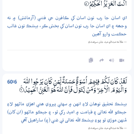
اَنْتَ الْعَزِيْزُ الْحَكِيْمُ
5‏۝
اي اسان جا رب تون اسان کي ڪافرن جي فتني (آزمائش) ۾ نه
وجھه ۽ اي اسان جا رب تون اسان کي بخش ڪر، بيشڪ تون غالب
حڪمت وارو آهين
— علامه عبدالوحيد جان سرھندي
60:6
لَقَدْ كَانَ لَكُمْ فِيْهِمْ اُسْوَةٌ حَسَـنَةٌ لِّمَنْ كَانَ يَرْجُوا اللّٰهَ
وَالْيَوْمَ الْاٰخِرَ ۭ وَمَنْ يَّتَوَلَّ فَاِنَّ اللّٰهَ هُوَ الْغَنِيُّ الْحَمِيْدُ
6‏۝ۧ
بيشڪ تحقيق توهان لاءِ انهن ۾ سهڻي پيروي هئي اهڙي ماڻهو لاءِ
جيڪو الله تعالى ۽ قيامت ۾ اميد رکي ٿو، ۽ جيڪو ماڻهو (ان کان)
مُنهن موڙي ٿو پوءِ بيشڪ الله تعالى ئي غني (۽) ساراهيل آهي
— علامه عبدالوحيد جان سرھندي