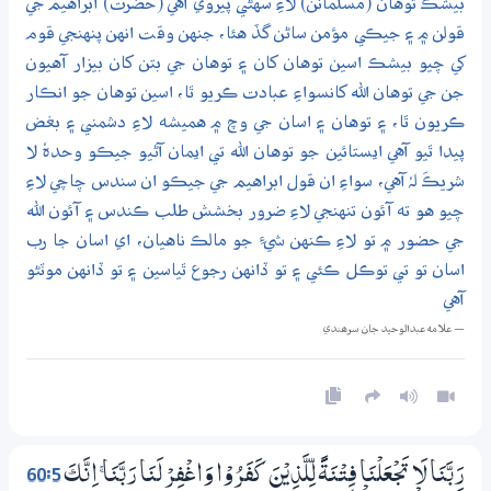
بيشڪ توهان (مسلمانن) لاءِ سهڻي پيروي آهي (حضرت) ابراهيم جي
قولن ۾ ۽ جيڪي مؤمن ساڻن گڏ هئا، جنهن وقت انهن پنهنجي قوم
کي چيو بيشڪ اسين توهان کان ۽ توهان جي بتن کان بيزار آهيون
جن جي توهان الله کانسواءِ عبادت ڪريو ٿا، اسين توهان جو انڪار
ڪريون ٿا، ۽ توهان ۽ اسان جي وچ ۾ هميشه لاءِ دشمني ۽ بغض
پيدا ٿيو آهي ايستائين جو توهان الله تي ايمان آڻيو جيڪو وحدہٗ لا
شريڪَ لہٗ آهي، سواءِ ان قول ابراهيم جي جيڪو ان سندس چاچي لاءِ
چيو هو ته آئون تنهنجي لاءِ ضرور بخشش طلب ڪندس ۽ آئون الله
جي حضور ۾ تو لاءِ ڪنهن شيءِ جو مالڪ ناهيان، اي اسان جا رب
اسان تو تي توڪل ڪئي ۽ تو ڏانهن رجوع ٿياسين ۽ تو ڏانهن موٽڻو
آهي
— علامه عبدالوحيد جان سرھندي
60:5
رَبَّنَا لَا تَجْعَلْنَا فِتْنَةً لِّلَّذِيْنَ كَفَرُوْا وَاغْفِرْ لَنَا رَبَّنَا ۚ اِنَّكَ