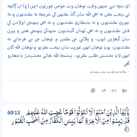
اي سچا نبي جنهن وقت توهان وٽ مؤمن عورتون اچن (۽) ان ڳالهه
تي بيعت ڪن ته اهي الله سان گڏ ڪنهن کي شريڪ نه ڪنديون ۽ نه
چوري ڪنديون ۽ نه بدڪاري ڪنديون ۽ نه اهي پنهنجي اولادن کي
قتل ڪنديون ۽ نه اهي بُهتان آڻينديون جنهنکي پنهنجي هٿن ۽ پيرن
سان گھڙين ٿيون، ۽ ڀلائي جي ڪمن ۾ توهان جي بي فرماني نه
ڪنديون، پوءِ توهان انهن عورت سان بيعت ڪريو ۽ توهان الله کان
انهن لاءِ بخشش طلب ڪريو، بيشڪ الله تعالى بخشيندڙ ٻاجھارو
آهي
— علامه عبدالوحيد جان سرھندي
60:13
يٰٓاَيُّهَا الَّذِيْنَ اٰمَنُوْا لَا تَتَوَلَّوْا قَوْمًا غَضِبَ اللّٰهُ عَلَيْهِمْ
قَدْ يَىِٕسُوْا مِنَ الْاٰخِرَةِ كَـمَا يَىِٕسَ الْكُفَّارُ مِنْ اَصْحٰبِ الْقُبُوْرِ
؀ۧ13