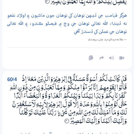
يَفْصِلُ بَيْنَكُمْ ۭ وَاللّٰهُ بِـمَا تَعْمَلُوْنَ بَصِيْرٌ
3‏۝
هرگز قيامت جي ڏينهن توهان کي توهان جون مائٽيون ۽ اولاد نفعو
نه ڏيندا، الله تعالى توهان جي وچ ۾ فيصلو ڪندو، ۽ الله تعالى
توهان جي عملن کي ڏسندڙ آهي
— علامه عبدالوحيد جان سرھندي
60:4
قَدْ كَانَتْ لَكُمْ اُسْوَةٌ حَسَنَةٌ فِيْٓ اِبْرٰهِيْمَ وَالَّذِيْنَ مَعَهٗ ۚ اِذْ
قَالُوْا لِقَوْمِهِمْ اِنَّا بُرَءٰۗؤُا مِنْكُمْ وَمِـمَّا تَعْبُدُوْنَ مِنْ دُوْنِ اللّٰهِ ۡ
كَفَرْنَا بِكُمْ وَبَدَا بَيْنَنَا وَبَيْنَكُمُ الْعَدَاوَةُ وَالْبَغْضَاۗءُ اَبَدًا
حَتّٰى تُؤْمِنُوْا بِاللّٰهِ وَحْدَهٗ ٓ اِلَّا قَوْلَ اِبْرٰهِيْمَ لِاَبِيْهِ لَاَسْتَغْفِرَنَّ
لَكَ وَمَآ اَمْلِكُ لَكَ مِنَ اللّٰهِ مِنْ شَيْءٍ ۭ رَبَّنَا عَلَيْكَ تَوَكَّلْنَا
وَاِلَيْكَ اَنَبْنَا وَاِلَيْكَ الْمَصِيْرُ
4‏۝