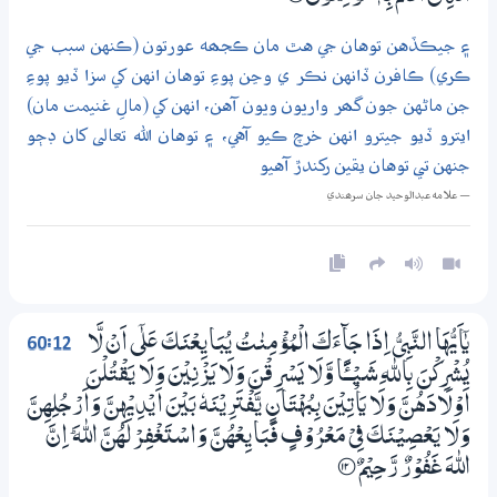
۽ جيڪڏهن توهان جي هٿ مان ڪجھه عورتون (ڪنهن سبب جي
ڪري) ڪافرن ڏانهن نڪر ي وڃن پوءِ توهان انهن کي سزا ڏيو پوءِ
جن ماڻهن جون گھر واريون ويون آهن، انهن کي (مالِ غنيمت مان)
ايترو ڏيو جيترو انهن خرچ ڪيو آهي، ۽ توهان الله تعالى کان ڊڄو
جنهن تي توهان يقين رکندڙ آهيو
— علامه عبدالوحيد جان سرھندي
60:12
يٰٓاَيُّهَا النَّبِيُّ اِذَا جَاۗءَكَ الْمُؤْمِنٰتُ يُبَايِعْنَكَ عَلٰٓي اَنْ لَّا
يُشْرِكْنَ بِاللّٰهِ شَـيْـــــًٔــا وَّلَا يَسْرِقْنَ وَلَا يَزْنِيْنَ وَلَا يَقْتُلْنَ
اَوْلَادَهُنَّ وَلَا يَاْتِيْنَ بِبُهْتَانٍ يَّفْتَرِيْنَهٗ بَيْنَ اَيْدِيْهِنَّ وَاَرْجُلِهِنَّ
وَلَا يَعْصِيْنَكَ فِيْ مَعْرُوْفٍ فَبَايِعْهُنَّ وَاسْتَغْفِرْ لَهُنَّ اللّٰهَ ۭ اِنَّ
اللّٰهَ غَفُوْرٌ رَّحِيْمٌ
؀12