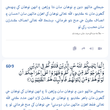
جيڪي ماڻهو دين ۾ توهان سان نٿا وڙهن ۽ انهن توهان کي پنهنجي
گھرن مان نه ڪڍيو، الله تعالى توهان کي اهڙن ماڻهن سان احسان ۽
انصاف ڪرڻ جي منع نٿو فرمائي، بيشڪ الله تعالى انصاف ڪندڙن
سان محبت رکي ٿو
— علامه عبدالوحيد جان سرھندي
60:9
اِنَّـمَا يَنْهٰىكُمُ اللّٰهُ عَنِ الَّذِيْنَ قٰتَلُوْكُمْ فِي الدِّيْنِ
وَاَخْرَجُوْكُمْ مِّنْ دِيَارِكُمْ وَظٰهَرُوْا عَلٰٓي اِخْرَاجِكُمْ اَنْ
تَوَلَّوْهُمْ ۚ وَمَنْ يَّتَوَلَّهُمْ فَاُولٰۗىِٕكَ هُمُ الظّٰلِمُوْنَ
9‏۝
جيڪي ماڻهو دين ۾ توهان سان وڙهن ٿا ۽ انهن توهان کي توهان جي
گھرن مان ٻاهر ڪڍيو ۽ توهان جي ڪڍڻ لاءِ انهن مدد ڪئي الله
تعالى فقط اهڙن ماڻهن سان دوستيءَ جي توهان کي منع فرمائي ٿو ۽