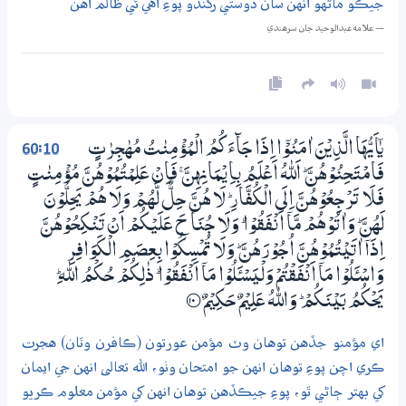
جيڪو ماڻهو انهن سان دوستي رکندو پوءِ اهي ئي ظالم آهن
— علامه عبدالوحيد جان سرھندي
60:10
يٰٓاَيُّهَا الَّذِيْنَ اٰمَنُوْٓا اِذَا جَاۗءَكُمُ الْمُؤْمِنٰتُ مُهٰجِرٰتٍ
فَامْتَحِنُوْهُنَّ ۭ اَللّٰهُ اَعْلَمُ بِـاِيْـمَانِهِنَّ ۚ فَاِنْ عَلِمْتُمُوْهُنَّ مُؤْمِنٰتٍ
فَلَا تَرْجِعُوْهُنَّ اِلَى الْكُفَّارِ ۭ لَا هُنَّ حِلٌّ لَّهُمْ وَلَا هُمْ يَحِلُّوْنَ
لَهُنَّ ۭ وَاٰتُوْهُمْ مَّآ اَنْفَقُوْا ۭ وَلَا جُنَاحَ عَلَيْكُمْ اَنْ تَنْكِحُوْهُنَّ
اِذَآ اٰتَيْتُمُوْهُنَّ اُجُوْرَهُنَّ ۭ وَلَا تُمْسِكُوْا بِعِصَمِ الْكَوَافِرِ
وَاسْـَٔــلُوْا مَآ اَنْفَقْتُمْ وَلْيَسْـَٔــلُوْا مَآ اَنْفَقُوْا ۭ ذٰلِكُمْ حُكْمُ اللّٰهِ ۭ
يَحْكُمُ بَيْنَكُمْ ۭ وَاللّٰهُ عَلِيْمٌ حَكِيْمٌ
؀10
اي مؤمنو جڏهن توهان وٽ مؤمن عورتون (ڪافرن وٽان) هجرت
ڪري اچن پوءِ توهان انهن جو امتحان وٺو، الله تعالى انهن جي ايمان
کي بهتر ڄاڻي ٿو، پوءِ جيڪڏهن توهان انهن کي مؤمن معلوم ڪريو