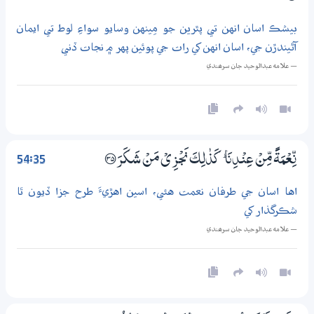
بيشڪ اسان انهن تي پٿرين جو مِينهن وسايو سواءِ لوط تي ايمان
آڻيندڙن جي، اسان انهن کي رات جي پوئين پهر ۾ نجات ڏني
— علامه عبدالوحيد جان سرھندي
54:35
نِّعْمَةً مِّنْ عِنْدِنَا ۭ كَذٰلِكَ نَجْزِيْ مَنْ شَكَرَ ؀35
اها اسان جي طرفان نعمت هئي، اسين اهڙيءَ طرح جزا ڏيون ٿا
شڪرگذار کي
— علامه عبدالوحيد جان سرھندي