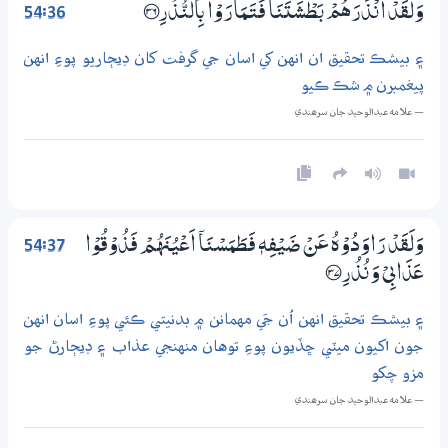
54:36
وَلَقَدْ اَنْذَرَهُمْ بَطْشَتَنَا فَتَـمَارَوْا بِالنُّذُرِ ؀36
۽ بيشڪ تحقيق ان انهن کي اسان جي گرفت کان ڊيڄاريو پوءِ انهن
پيغمبرن ۾ شڪ ڪيو
— علامه عبدالوحيد جان سرھندي
54:37
وَلَقَدْ رَاوَدُوْهُ عَنْ ضَيْفِهٖ فَطَمَسْـنَآ اَعْيُنَهُمْ فَذُوْقُوْا
عَذَابِيْ وَنُذُرِ ؀37
۽ بيشڪ تحقيق انهن اُن جَي مهمانن ۾ بدنيتي ڪئي پوءِ اسان انهن
جون اکيون ميٽي ڇڏيون پوءِ توهان منهنجي عذاب ۽ ڊيڄارڻ جو
مزو چکو
— علامه عبدالوحيد جان سرھندي