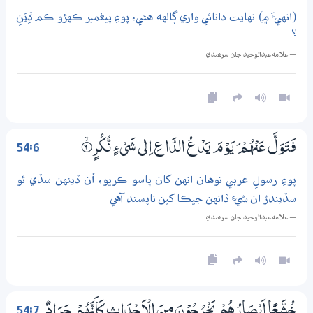
(انهيءَ ۾) نهايت دانائي واري ڳالهه هئي، پوءِ پيغمبر ڪهڙو ڪم ڏِيَنِ
؟
— علامه عبدالوحيد جان سرھندي
54:6
فَتَوَلَّ عَنْهُمْ ۘ يَوْمَ يَدْعُ الدَّاعِ اِلٰى شَيْءٍ نُّكُرٍ
6‏۝ۙ
پوءِ رسولِ عربي توهان انهن کان پاسو ڪريو، اُن ڏينهن سڏي ٿو
سڏيندڙ ان شيءِ ڏانهن جيڪا کين ناپسند آهي
— علامه عبدالوحيد جان سرھندي
54:7
خُشَّعًا اَبْصَارُهُمْ يَخْرُجُوْنَ مِنَ الْاَجْدَاثِ كَاَنَّهُمْ جَرَادٌ