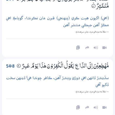
مُّنْتَشِرٌ
7‏۝ۙ
(اهي) اکيون هيٺ ڪري (پنهنجي) قبرن مان نڪرندا، گوياڪِ اهي
مڪڙ آهن جيڪي منتشر آهن
— علامه عبدالوحيد جان سرھندي
54:8
مُّهْطِعِيْنَ اِلَى الدَّاعِ ۭ يَقُوْلُ الْكٰفِرُوْنَ ھٰذَا يَوْمٌ عَسِرٌ
8‏۝
سڏيندڙ ڏانهن اهي ڊوڙي ويندڙ آهن، ڪافر چوندا هيءُ ڏينهن سخت
ڏکيو آهي
— علامه عبدالوحيد جان سرھندي