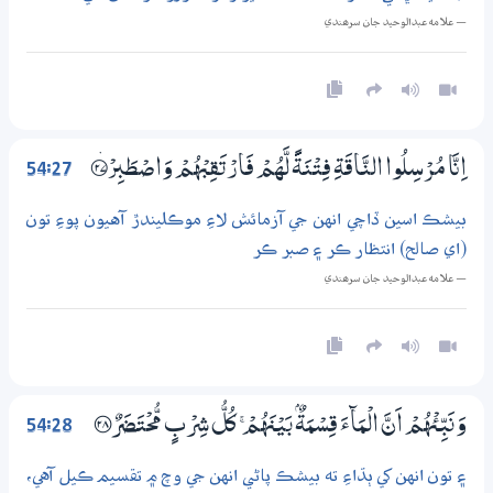
— علامه عبدالوحيد جان سرھندي
54:27
اِنَّا مُرْسِلُوا النَّاقَةِ فِتْنَةً لَّهُمْ فَارْتَقِبْهُمْ وَاصْطَبِرْ ۝ۡ27
بيشڪ اسين ڏاچي انهن جي آزمائش لاءِ موڪليندڙ آهيون پوءِ تون
(اي صالح) انتظار ڪر ۽ صبر ڪر
— علامه عبدالوحيد جان سرھندي
54:28
وَنَبِّئْهُمْ اَنَّ الْمَاۗءَ قِسْمَةٌۢ بَيْنَهُمْ ۚ كُلُّ شِرْبٍ مُّحْتَضَرٌ ؀28
۽ تون انهن کي ٻڌاءِ ته بيشڪ پاڻي انهن جي وچ ۾ تقسيم ڪيل آهي،