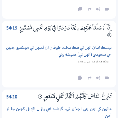
54:19
اِنَّآ اَرْسَلْنَا عَلَيْهِمْ رِيْحًا صَرْصَرًا فِيْ يَوْمِ نَحْسٍ مُّسْتَمِرٍّ
۝ۙ19
بيشڪ اسان انهن تي هڪ سخت طوفان ان ڏينهن تي موڪليو جنهن
جي منحوسي (انهن تي) هميشه رهي
— علامه عبدالوحيد جان سرھندي
54:20
تَنْزِعُ النَّاسَ ۙ كَاَنَّهُمْ اَعْجَازُ نَخْلٍ مُّنْقَعِرٍ
؀20
ماڻهن کي ايئن پٽي اڇلايو ٿي، گوياڪِ اهي پاڙان اکڙِيل کجين جا ٿڙ
آهن