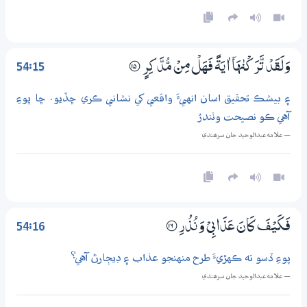
54:15
وَلَقَدْ تَّرَكْنٰهَآ اٰيَةً فَهَلْ مِنْ مُّدَّكِرٍ
؀15
۽ بيشڪ تحقيق اسان انهيءَ واقعي کي نشاني ڪري ڇڏيو. ڇا پوءِ
آهي ڪو نصيحت وٺندڙ
— علامه عبدالوحيد جان سرھندي
54:16
فَكَيْفَ كَانَ عَذَابِيْ وَنُذُرِ
؀16
پوءِ ڏسو ته ڪهڙيءَ طرح منهنجو عذاب ۽ ڊيڄارڻ آهي؟
— علامه عبدالوحيد جان سرھندي