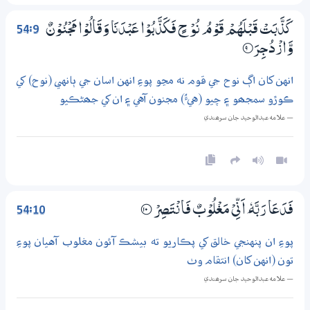
54:9
كَذَّبَتْ قَبْلَهُمْ قَوْمُ نُوْحٍ فَكَذَّبُوْا عَبْدَنَا وَقَالُوْا مَجْنُوْنٌ
وَّازْدُجِرَ
9‏۝
انهن کان اڳ نوح جي قوم نه مڃو پوءِ انهن اسان جي ٻانهي (نوح) کي
ڪوڙو سمجھو ۽ چيو (هيءُ) مجنون آهي ۽ ان کي جھڻڪيو
— علامه عبدالوحيد جان سرھندي
54:10
فَدَعَا رَبَّهٗ ٓ اَنِّىْ مَغْلُوْبٌ فَانْتَصِرْ
؀10
پوءِ ان پنهنجي خالق کي پڪاريو ته بيشڪ آئون مغلوب آهيان پوءِ
تون (انهن کان) انتقام وٺ
— علامه عبدالوحيد جان سرھندي