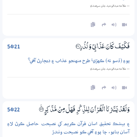
— علامه عبدالوحيد جان سرھندي
54:21
فَكَيْفَ كَانَ عَذَابِيْ وَنُذُرِ ؀21
پوءِ (ڏسو ته) ڪهڙيءَ طرح منهنجو عذاب ۽ ڊيڄارڻ آهي؟
— علامه عبدالوحيد جان سرھندي
54:22
وَلَقَدْ يَسَّرْنَا الْقُرْاٰنَ لِلذِّكْرِ فَهَلْ مِنْ مُّدَّكِرٍ ۝ۧ22
۽ بيشڪ تحقيق اسان قرآن ڪريم کي نصيحت حاصل ڪرڻ لاءِ
آسان بنايو، ڇا پوءِ آهي ڪو نصيحت وٺندڙ