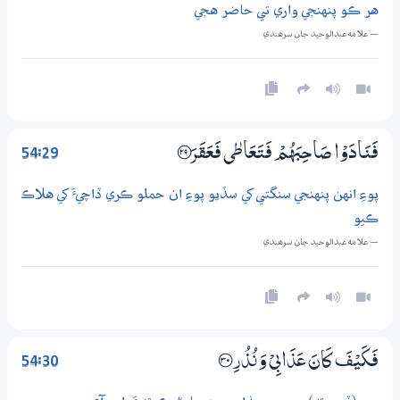
هر ڪو پنهنجي واري تي حاضر هجي
— علامه عبدالوحيد جان سرھندي
54:29
فَنَادَوْا صَاحِبَهُمْ فَتَعَاطٰى فَعَقَرَ ؀29
پوءِ انهن پنهنجي سنگتي کي سڏيو پوءِ ان حملو ڪري ڏاچيءَ کي هلاڪ
ڪيو
— علامه عبدالوحيد جان سرھندي
54:30
فَكَيْفَ كَانَ عَذَابِيْ وَنُذُرِ ؀30