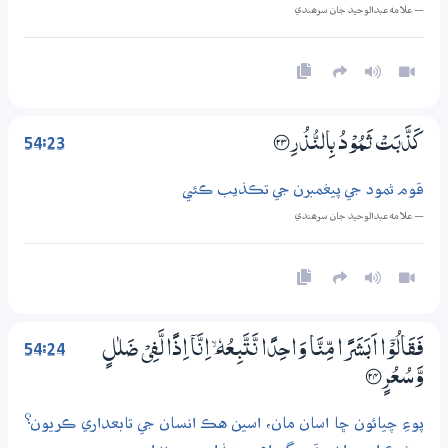
— علامه عبدالوحيد جان سرھندي
54:23
كَذَّبَتْ ثَـمُوْدُ بِالنُّذُرِ ؀23
قوم ثمود جي پيغمبرن جي تڪذيب ڪئي
— علامه عبدالوحيد جان سرھندي
54:24
فَقَالُوْٓا اَبَشَرًا مِّنَّا وَاحِدًا نَّتَّبِعُهٗ ٓ ۙ اِنَّآ اِذًا لَّفِيْ ضَلٰلٍ
وَّسُعُرٍ ؀24
پوءِ چيائون ڇا اسان مان، اسين هڪ انسان جي تابعداري ڪريون؟