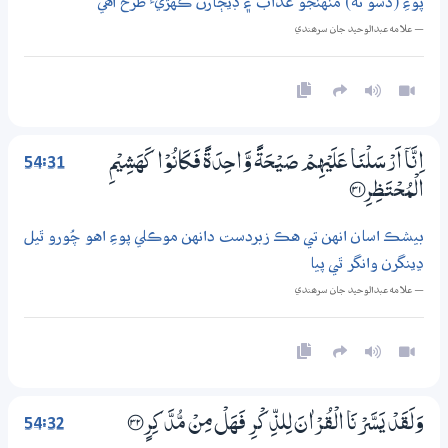
پوءِ (ڏسو ته) منهنجو عذاب ۽ ڊيڄارڻ ڪهڙيءَ طرح آهي
— علامه عبدالوحيد جان سرھندي
54:31
اِنَّآ اَرْسَلْنَا عَلَيْهِمْ صَيْحَةً وَّاحِدَةً فَكَانُوْا كَهَشِيْمِ
الْمُحْتَظِرِ ؀31
بيشڪ اسان انهن تي هڪ زبردست دانهن موڪلي پوءِ اهو چُورو ٿيل
ڍينگرن وانگر ٿي پيا
— علامه عبدالوحيد جان سرھندي
54:32
وَلَقَدْ يَسَّرْنَا الْقُرْاٰنَ لِلذِّكْرِ فَهَلْ مِنْ مُّدَّكِرٍ ؀32