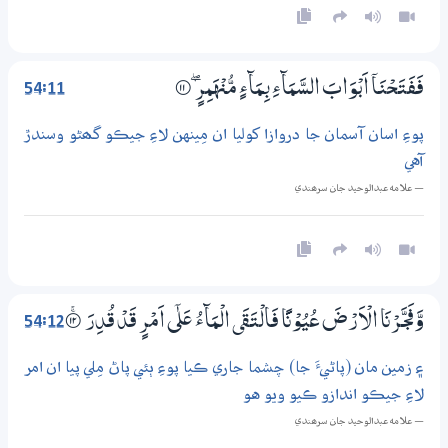
54:11
فَفَتَحْنَآ اَبْوَابَ السَّمَاۗءِ بِـمَاۗءٍ مُّنْهَمِرٍ ڮ
۝11
پوءِ اسان آسمان جا دروازا کوليا ان مِينهن لاءِ جيڪو گھڻو وسندڙ
آهي
— علامه عبدالوحيد جان سرھندي
54:12
وَّفَجَّــرْنَا الْاَرْضَ عُيُوْنًا فَالْتَقَى الْمَاۗءُ عَلٰٓي اَمْرٍ قَدْ قُدِرَ
۝ۚ12
۽ زمين مان (پاڻيءَ جا) چشما جاري ڪيا پوءِ ٻئي پاڻ مِلي پيا ان امر
لاءِ جيڪو اندازو ڪيو ويو هو
— علامه عبدالوحيد جان سرھندي