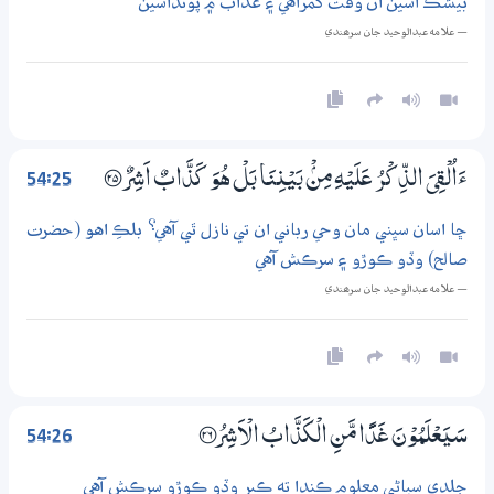
بيشڪ اسين ان وقت گمراهي ۽ عذاب ۾ پونداسين
— علامه عبدالوحيد جان سرھندي
54:25
ءَاُلْقِيَ الذِّكْرُ عَلَيْهِ مِنْۢ بَيْنِنَا بَلْ هُوَ كَذَّابٌ اَشِرٌ ؀25
ڇا اسان سڀني مان وحي رباني ان تي نازل ٿي آهي؟ بلڪِ اهو (حضرت
صالح) وڏو ڪوڙو ۽ سرڪش آهي
— علامه عبدالوحيد جان سرھندي
54:26
سَيَعْلَمُوْنَ غَدًا مَّنِ الْكَذَّابُ الْاَشِرُ ؀26
جلدي سڀاڻي معلوم ڪندا ته ڪير وڏو ڪوڙو سرڪش آهي