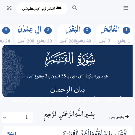
ائنڊرائيڊ ايپليڪيشن
الۡفَاتِحَۃِ
الۡبَقَرَۃِ
اٰلِ عِمۡرٰنَ
4
3
2
1
1 رڪوع
7 آيتون
40 رڪوع
286 آيتون
20 رڪوع
200 آيتون
24 رڪوع
054
surah
ھي سورة مَکِّیَّۃٌ آھي . ھِن ۾ 55 آيتون ۽ 3 رڪوع آھن
بيان الرحمان
مُترجم: علامه عبدالوحيد جان سرھندي
بِسْمِ اللَّـهِ الرَّحْمَـٰنِ الرَّحِيمِ
واپس وڃو
54:1
اِقْتَرَبَتِ السَّاعَةُ وَانْشَقَّ الْقَمَرُ
1‏۝