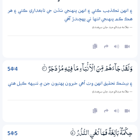
۽ انهن تڪذيب ڪئي ۽ انهن پنهنجي سَڌن جي تابعداري ڪئي ۽ هر
هڪ ڪم پنهنجي انتها تي پهچندڙ آهي
— علامه عبدالوحيد جان سرھندي
54:4
وَلَقَدْ جَاۗءَهُمْ مِّنَ الْاَنْۢبَاۗءِ مَا فِيْهِ مُزْدَجَرٌ
4‏۝ۙ
۽ بيشڪ تحقيق انهن وٽ اُهي خبرون پهتيون جن ۾ تنبيهه ڪيل هئي
— علامه عبدالوحيد جان سرھندي
54:5
حِكْمَةٌۢ بَالِغَةٌ فَـمَا تُغْنِ النُّذُرُ
5‏۝ۙ