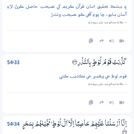
۽ بيشڪ تحقيق اسان قرآن ڪريم کي نصيحت حاصل ڪرڻ لاءِ
آسان بنايو، ڇا پوءِ آهي ڪو نصيحت وٺندڙ
— علامه عبدالوحيد جان سرھندي
54:33
كَذَّبَتْ قَوْمُ لُوْطٍۢ بِالنُّذُرِ ؀33
قوم لوط جي پيغمبر جي تڪذيب ڪئي
— علامه عبدالوحيد جان سرھندي
54:34
اِنَّآ اَرْسَلْنَا عَلَيْهِمْ حَاصِبًا اِلَّآ اٰلَ لُوْطٍ ۭ نَجَّيْنٰهُمْ بِسَحَرٍ
۝ۙ34