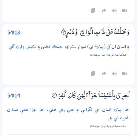
54:13
وَحَمَلْنٰهُ عَلٰي ذَاتِ اَلْوَاحٍ
وَّدُسُرٍ۝ۙ13
۽ اسان ان کي (ٻيڙيءَ تي) سوار ڪرايو جيڪا تختن ۽ ڪِلِيُنِ واري آهي
— علامه عبدالوحيد جان سرھندي
54:14
تَـجْرِيْ بِاَعْيُنِنَا ۚ جَزَاۗءً لِّمَنْ كَانَ كُفِرَ
؀14
اها ٻيڙي اسان جي نگراني ۾ هلي رهي هئي، اها جزا هئي سندن
نافرماني جي
— علامه عبدالوحيد جان سرھندي