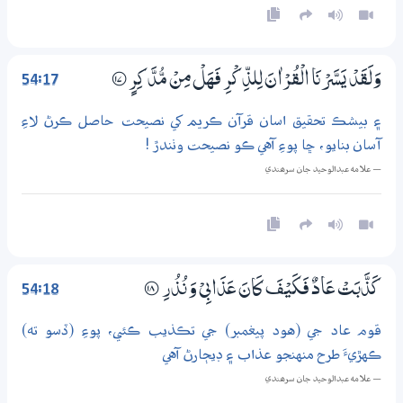
54:17
وَلَقَدْ يَسَّرْنَا الْقُرْاٰنَ لِلذِّكْرِ فَهَلْ مِنْ مُّدَّكِرٍ
؀17
۽ بيشڪ تحقيق اسان قرآن ڪريم کي نصيحت حاصل ڪرڻ لاءِ
آسان بنايو، ڇا پوءِ آهي ڪو نصيحت وٺندڙ !
— علامه عبدالوحيد جان سرھندي
54:18
كَذَّبَتْ عَادٌ فَكَيْفَ كَانَ عَذَابِيْ وَنُذُرِ
؀18
قوم عاد جي (هود پيغمبر) جي تڪذيب ڪئي، پوءِ (ڏسو ته)
ڪهڙيءَ طرح منهنجو عذاب ۽ ڊيڄارڻ آهي
— علامه عبدالوحيد جان سرھندي