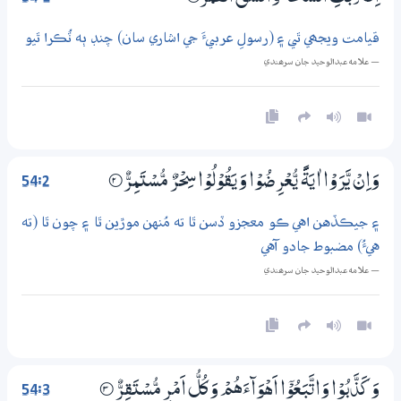
قيامت ويجھي ٿي ۽ (رسولِ عربيءَ جي اشاري سان) چنڊ ٻه ٽُڪرا ٿيو
— علامه عبدالوحيد جان سرھندي
54:2
وَاِنْ يَّرَوْا اٰيَةً يُّعْرِضُوْا وَيَقُوْلُوْا سِحْرٌ مُّسْتَمِرٌّ
2‏۝
۽ جيڪڏهن اهي ڪو معجزو ڏسن ٿا ته مُنهن موڙين ٿا ۽ چون ٿا (ته
هيءُ) مضبوط جادو آهي
— علامه عبدالوحيد جان سرھندي
54:3
وَكَذَّبُوْا وَاتَّبَعُوْٓا اَهْوَاۗءَهُمْ وَكُلُّ اَمْرٍ مُّسْتَقِرٌّ
3‏۝