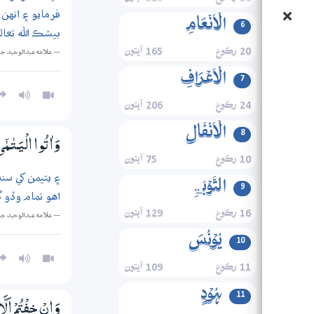
فرمايو ۽ انهن 
الۡاَنۡعَامِ
6
بيشڪ الله تعا
20 رڪوع
165 آيتون
— علامه عبدالوحيد ج
الۡاَعۡرَافِ
7
24 رڪوع
206 آيتون
الۡاَنۡفَالِ
8
وَاٰتُوا الْيَــتٰـمٰ
10 رڪوع
75 آيتون
۽ يتيمن کي س
التَّوۡبَۃِ
9
اهو تمام وڏو گ
16 رڪوع
129 آيتون
— علامه عبدالوحيد ج
یُوۡنُسَ
10
11 رڪوع
109 آيتون
ہُوۡدٍ
11
وَاِنْ خِفْتُمْ اَلّ