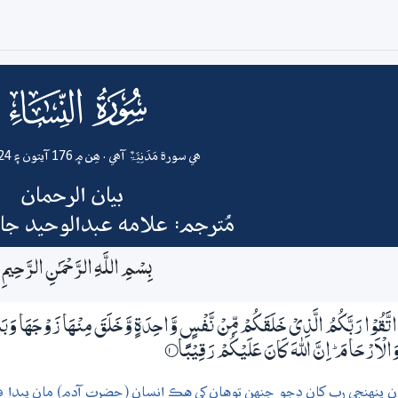
004
surah
ھي سورة مَدَنِیَّۃٌ آھي . ھِن ۾ 176 آيتون ۽ 24 رڪوع آھن
بيان الرحمان
مُترجم: علامه عبدالوحيد ج
بِسْمِ اللَّـهِ الرَّحْمَـٰنِ الرَّحِيمِ
 اتَّقُوْا رَبَّكُمُ الَّذِيْ خَلَقَكُمْ مِّنْ نَّفْسٍ وَّاحِدَةٍ وَّخَلَقَ مِنْھَا زَوْجَهَا وَبَثَّ 
وَالْاَرْحَامَ ۭ اِنَّ اللّٰهَ كَانَ عَلَيْكُمْ رَقِيْبًا
1‏۝
ان پنهنجي رب کان ڊڄو جنهن توهان کي هڪ انسان (حضرت آدم) مان پيدا فرما