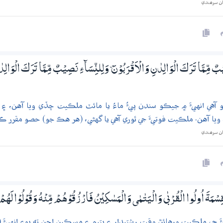
ان سرھندي
 مِّـمَّا تَرَكَ الْوَالِدٰنِ وَالْاَقْرَبُوْنَ ۠ وَلِلنِّسَاۗءِ نَصِيْبٌ مِّـمَّا تَرَكَ الْوَالِدٰن
 آهي انهيءَ ۾ جيڪو سندن پيءُ ماءُ يا مائٽ ملڪيت ڇڏي ويا آهن، ۽ عو
 آهن. ملڪيت فوتيءَ جي ٿوري آهي يا گهڻي، (هر هڪ جو) حصو مقرر ڪي
ان سرھندي
ِسْمَةَ اُولُوا الْقُرْبٰي وَالْيَتٰـمٰى وَالْمَسٰكِيْنُ فَارْزُقُوْھُمْ مِّنْهُ وَقُوْلُوْا لَھُمْ
 جي ملڪيت ورهائڻ وقت رشتيدار ۽ يتيم ۽ مسڪين اچن ته پوءِ انهيءَ (