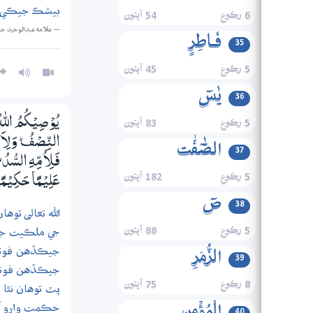
بيشڪ جيڪي ماڻ
6 رڪوع
54 آيتون
— علامه عبدالوحيد ج
فَـاطِرٍ
35
5 رڪوع
45 آيتون
یٰسٓ
36
5 رڪوع
83 آيتون
يُوْصِيْكُمُ اللّٰهُ
النِّصْفُ ۭ وَلِاَبَو
الصّٰٓفّٰت
37
فَلِاُمِّهِ السُّدُسُ
5 رڪوع
182 آيتون
عَلِيْـمًا حَكِـيْـمً
صٓ
38
الله تعالى توه
جي ملڪيت جا ٻ
5 رڪوع
88 آيتون
جيڪڏهن فوتي ک
الزُّمَرِ
39
جيڪڏهن فوتي ک
8 رڪوع
75 آيتون
پٽ توهان نٿا 
حڪمت وارو آ
40