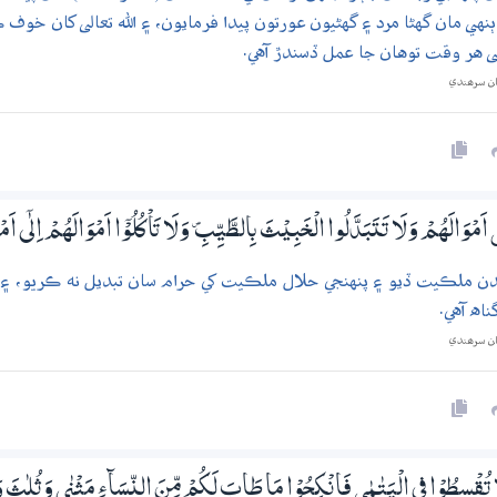
ٻنهي مان گهڻا مرد ۽ گهڻيون عورتون پيدا فرمايون، ۽ الله تعالى کان خوف 
لى هر وقت توهان جا عمل ڏسندڙ آهي.
ان سرھندي
ٓى اَمْوَالَھُمْ وَلَا تَتَبَدَّلُوا الْـخَبِيْثَ بِالطَّيِّبِ ۠ وَلَا تَاْكُلُوْٓا اَمْوَالَھُمْ اِلٰٓى اَم
ندن ملڪيت ڏيو ۽ پنهنجي حلال ملڪيت کي حرام سان تبديل نه ڪريو، ۽
ناه آهي.
ان سرھندي
َا تُقْسِطُوْا فِي الْيَتٰـمٰى فَانْكِحُوْا مَا طَابَ لَكُمْ مِّنَ النِّسَاۗءِ مَثْنٰى وَثُلٰثَ وَرُ