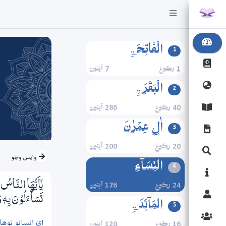
الۡفَاتِحَۃِ
1
1 رڪوع
7 آيتون
الۡبَقَرَۃِ
2
40 رڪوع
286 آيتون
اٰلِ عِمۡرٰنَ
3
20 رڪوع
200 آيتون
واپس وڃو
النِّسَآءِ
4
24 رڪوع
176 آيتون
يٰٓاَيُّھَا النَّاسُ
تَسَاۗءَلُوْنَ بِهٖ 
المَآئِدَۃِ
5
اي انسانو توه
16 رڪوع
120 آيتون