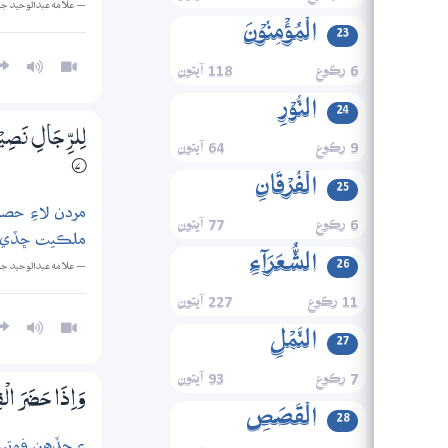
— علامه عبدالوحيد ج
الۡمُؤۡمِنُوۡنَ
23
6 رڪوع
118 آيتون
النُّوۡرِ
24
لِلرِّجَالِ نَصِيْبٌ
9 رڪوع
64 آيتون
7‏۝
الۡفُرۡقَانِ
25
مردن لاءِ حصو
6 رڪوع
77 آيتون
ملڪيت ڇڏي ويا
الشُّعَرَآءِ
26
— علامه عبدالوحيد ج
11 رڪوع
227 آيتون
النَّمۡلِ
27
7 رڪوع
93 آيتون
وَاِذَا حَضَرَ الْق
الۡقَصَصِ
28
۽ جڏهن فوتيءَ