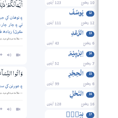
10 رڪوع
123 آيتون
اَيْـمَانُكُمْ ۭ ذٰلِك
یُوسُفَ
12
۽ توهان کي جي
12 رڪوع
111 آيتون
ٽي ۽ چار چار،
ڪرڻ) زياده ق
الرَّعۡدِ
13
— علامه عبدالوحيد ج
6 رڪوع
43 آيتون
اِبۡرٰہِیۡمَ
14
7 رڪوع
52 آيتون
الۡحِجۡرِ
15
وَاٰتُوا النِّسَاۗءَ صَ
6 رڪوع
99 آيتون
۽ عورتن کي سند
النَّحۡلِ
— علامه عبدالوحيد ج
16
16 رڪوع
128 آيتون
بَنِیۡۤ
17