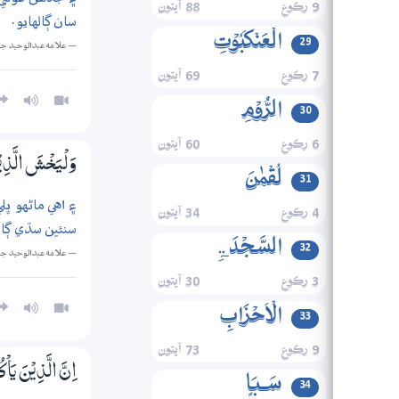
9 رڪوع
88 آيتون
سان ڳالهايو.
الۡعَنۡکَبُوۡتِ
29
— علامه عبدالوحيد ج
7 رڪوع
69 آيتون
الرُّوۡمِ
30
6 رڪوع
60 آيتون
وَلْيَخْشَ الَّذِيْن
لُقۡمٰنَ
31
۽ اهي ماڻهو ڀل
4 رڪوع
34 آيتون
سنئين سڌي ڳا
السَّجۡدَۃِ
32
— علامه عبدالوحيد ج
3 رڪوع
30 آيتون
الۡاَحۡزَابِ
33
9 رڪوع
73 آيتون
اِنَّ الَّذِيْنَ يَاْ
سَـبَاٍ
34