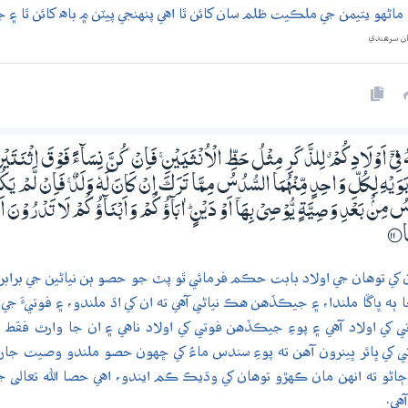
هو يتيمن جي ملڪيت ظلم سان کائن ٿا اهي پنهنجي پيٽن ۾ باه کائن ٿا ۽ ج
ان سرھندي
 فِيْٓ اَوْلَادِكُمْ ۤ لِلذَّكَرِ مِثْلُ حَظِّ الْاُنْثَيَيْنِ ۚ فَاِنْ كُنَّ نِسَاۗءً فَوْقَ اثْنَتَي
َيْهِ لِكُلِّ وَاحِدٍ مِّنْهُمَا السُّدُسُ مِـمَّا تَرَكَ اِنْ كَانَ لَهٗ وَلَدٌ ۚ فَاِنْ لَّمْ يَكُنْ لَّ
 مِنْۢ بَعْدِ وَصِيَّةٍ يُّوْصِيْ بِھَآ اَوْ دَيْنٍ ۭ اٰبَاۗؤُكُمْ وَاَبْنَاۗؤُكُمْ لَا تَدْرُوْنَ اَيُّ
ا
؀11
ان کي توهان جي اولاد بابت حڪم فرمائي ٿو پٽ جو حصو ٻن نياڻين جي برابر آ
ه ڀاڱا ملندا، ۽ جيڪڏهن هڪ نياڻي آهي ته ان کي اڌ ملندو، ۽ فوتيءَ ج
ي اولاد آهي ۽ پوءِ جيڪڏهن فوتي کي اولاد ناهي ۽ ان جا وارث فقط پيءُ 
ي ڀائر ڀينرون آهن ته پوءِ سندس ماءُ کي ڇهون حصو ملندو وصيت جاري 
ڄاڻو ته انهن مان ڪهڙو توهان کي وڌيڪ ڪم ايندو، اهي حصا الله تعالى 
هي.