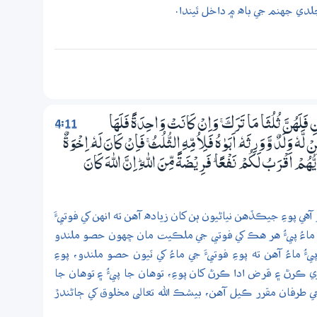
لدي جهنم جي باه ۾ داخل ٿيندا.
4:11
ْنِ فَلَھُنَّ ثُلُثَا مَا تَرَكَ ۚ وَاِنْ كَانَتْ وَاحِدَةً فَلَھَا
هٗ وَلَدٌ وَّوَرِثَهٗ ٓ اَبَوٰهُ فَلِاُمِّهِ الثُّلُثُ ۚ فَاِنْ كَانَ لَهٗ ٓ اِخْوَةٌ
ھُمْ اَقْرَبُ لَكُمْ نَفْعًا ۭ فَرِيْضَةً مِّنَ اللّٰهِ ۭ اِنَّ اللّٰهَ كَانَ
هي پوءِ جيڪڏهن نياڻيون ٻن کان زياده آهن ته انهن کي فوتيءَ
ي ماءُ پيءُ هر هڪ کي فوتي جي ملڪيت مان ڇهون حصو ملندو
ماءُ آهن ته پوءِ فوتيءَ جي ماءُ کي ٽيون حصو ملندو، پوءِ
ڪرڻ ۽ قرض ادا ڪرڻ کان پوءِ، توهان جا پيءُ ۽ توهان جا
جي طرفان مقرر ڪيل آهن، بيشڪ الله تعالى مخلوق کي ڄاڻندڙ