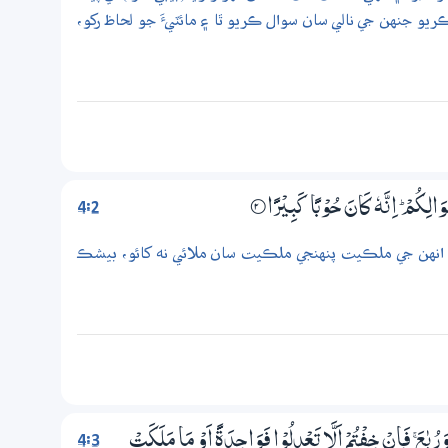
ڪريو جنهن جي نالي سان سوال ڪريو ٿا ۽ مائٽيءَ جو لحاظ رکو،
4:2
ْوَالِكُمْ ۭ اِنَّهٗ كَانَ حُوْبًا كَبِيْرًا
2‏۝
 انهن جي ملڪيت پنهنجي ملڪيت سان ملائي نه کائو، بيشڪ
4:3
بٰعَ ۚ فَاِنْ خِفْتُمْ اَلَّا تَعْدِلُوْا فَوَاحِدَةً اَوْ مَا مَلَكَتْ