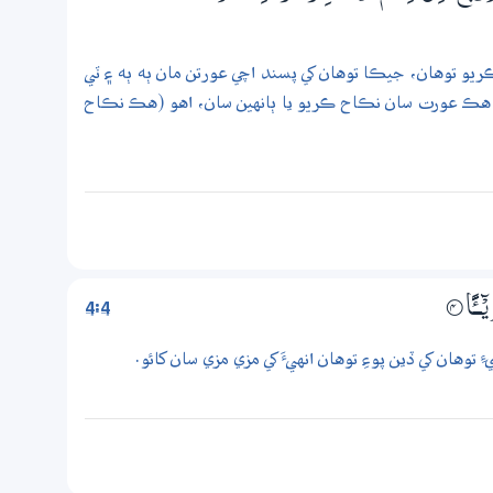
و توهان، جيڪا توهان کي پسند اچي عورتن مان ٻه ٻه ۽ ٽي
ِِ هڪ عورت سان نڪاح ڪريو يا ٻانهين سان، اهو (هڪ نڪاح
4:4
ــًٔـا
4‏۝
توهان کي ڏين پوءِ توهان انهيءَ کي مزي مزي سان کائو.