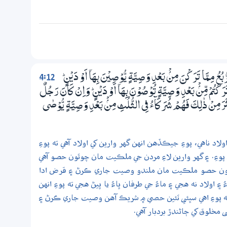
4:12
ُ مِـمَّا تَرَكْنَ مِنْۢ بَعْدِ وَصِيَّةٍ يُّوْصِيْنَ بِھَآ اَوْ دَيْنٍ ۭ
ا تَرَكْتُمْ مِّنْۢ بَعْدِ وَصِيَّةٍ تُوْصُوْنَ بِھَآ اَوْ دَيْنٍ ۭ وَاِنْ كَانَ رَجُلٌ
كْثَرَ مِنْ ذٰلِكَ فَھُمْ شُرَكَاۗءُ فِي الثُّلُثِ مِنْۢ بَعْدِ وَصِيَّةٍ يُّوْصٰى
 ناهي، پوءِ جيڪڏهن انهن گهر وارين کي اولاد آهي ته پوءِ
ِ. ۽ گهر وارين لاءِ مردن جي ملڪيت مان چوٿون حصو آهي
کي اٺون حصو ملڪيت مان ملندو وصيت جاري ڪرڻ ۽ قرض ادا
ولاد نه هجي ۽ ماءُ جي طرفان ڀاءُ يا ڀيڻ هجي ته پوءِ انهن
ته پوءِ اهي سڀئي ٽئين حصي ۾ شريڪ آهن وصيت جاري ڪرڻ ۽
ى مخلوق کي ڄاڻندڙ بردبار آهي.