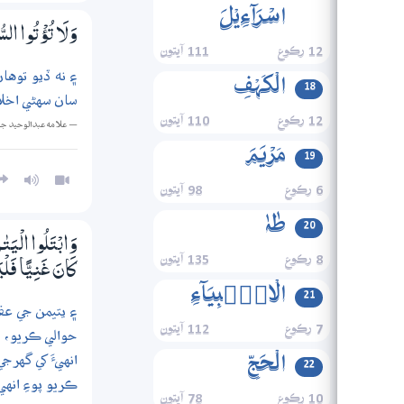
اسۡرَآءِیۡلَ
وَلَا تُؤْتُوا السُّ
12 رڪوع
111 آيتون
۽ نه ڏيو توها
الۡکَہۡفِ
18
سان سهڻي اخلا
12 رڪوع
110 آيتون
— علامه عبدالوحيد ج
مَرۡیَمَ
19
6 رڪوع
98 آيتون
طٰہٰ
20
وَابْتَلُوا الْيَتٰـ
8 رڪوع
135 آيتون
كَانَ غَنِيًّا فَلْي
الۡانۡۢبِیَآءِ
21
۽ يتيمن جي عق
7 رڪوع
112 آيتون
حوالي ڪريو، ۽ 
انهيءَ کي گه
الۡحَجِّ
22
ڪريو پوءِ انه
10 رڪوع
78 آيتون