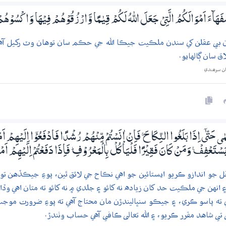
فَھَاۗءَ اَمْوَالَكُمُ الَّتِىْ جَعَلَ اللّٰهُ لَكُمْ قِيٰـمًا وَّارْزُقُوْھُمْ فِيْھَا وَاكْسُوْھُمْ
ن بي عقلن کي سندن ملڪيت جيڪا الله جي حڪم سان توهان وٽ رکيل آهي ۽ ان
ق سان ڳالهايو.
ان سرھندي
مٰى ﱑ اِذَا بَلَغُوا النِّكَاحَ ۚ فَاِنْ اٰنَسْتُمْ مِّنْھُمْ رُشْدًا فَادْفَعُوْٓا اِلَيْھِمْ اَمْوَا
َسْتَعْفِفْ ۚ وَمَنْ كَانَ فَقِيْرًا فَلْيَاْكُلْ بِالْمَعْرُوْفِ ۭ فَاِذَا دَفَعْتُمْ اِلَيْھِمْ اَم
ل جو اندازو ڪريو ايستائين جو اهي نڪاح جي لائق ٿين، پوءِ جيڪڏهن توه
انهن جي ملڪيت حد کان زياده نه کائو ۽ جلدي ۾ نه کائو ته متان اهي وڏا ن
رجي ته پاسو ڪري، ۽ جيڪو سنڀاليندڙن مان محتاج آهي ته پوءِ ضرورت 
ي تي شاهد مقرر ڪريو، ۽ الله تعالى ڪافي آهي حساب وٺندڙ.