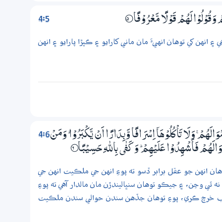
4:5
 وَقُوْلُوْا لَھُمْ قَوْلًا مَّعْرُوْفًا
5‏؁
هن کي توهان انهيءَ مان ماني کارايو ۽ ڪپڙا پارايو ۽ انهن
4:6
لَھُمْ ۚ وَلَا تَاْكُلُوْھَآ اِسْرَافًا وَّبِدَارًا اَنْ يَّكْبَرُوْا ۭ وَمَنْ
ْوَالَھُمْ فَاَشْهِدُوْا عَلَيْھِمْ ۭ وَكَفٰى بِاللّٰهِ حَسِـيْبًا
6‏؁
ان انهن جو عقل برابر ڏسو ته پوءِ انهن جي ملڪيت انهن جي
ه ٿي وڃن، ۽ جيڪو توهان سنڀاليندڙن مان مالدار آهي ته پوءِ
موجب خرچ ڪري، پوءِ توهان جڏهن سندن حوالي سندن ملڪيت