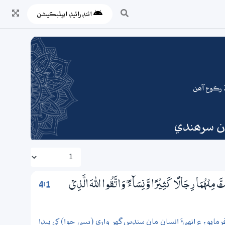
ائنڊرائيڊ ايپليڪيشن
ان سرھندي
4:1
مِنْهُمَا رِجَالًا كَثِيْرًا وَّنِسَاۗءً ۚ وَاتَّقُوا اللّٰهَ الَّذِيْ
يو، ۽ انهيءَ انسان مان سندس گهر واري (بيبي حوا) کي پيدا