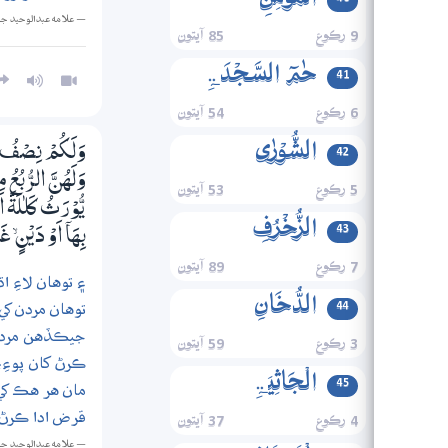
الۡمُؤۡمِنِ
— علامه عبدالوحيد ج
9 رڪوع
85 آيتون
حٰمٓ السَّجۡدَۃِ
41
6 رڪوع
54 آيتون
الشُّوۡرٰی
42
وَلَكُمْ نِصْفُ مَا 
وَلَھُنَّ الرُّبُعُ م
5 رڪوع
53 آيتون
يُّوْرَثُ كَلٰلَةً ا
الزُّخۡرُفِ
43
بِھَآ اَوْ دَيْنٍ ۙ غَ
7 رڪوع
89 آيتون
۽ توهان لاءِ 
الدُّخَانِ
توهان مردن ک
44
جيڪڏهن مردن 
3 رڪوع
59 آيتون
ڪرڻ کان پوءِ، 
الۡجَاثِیَۃِ
45
مان هر هڪ کي 
قرض ادا ڪرڻ کا
4 رڪوع
37 آيتون
— علامه عبدالوحيد ج