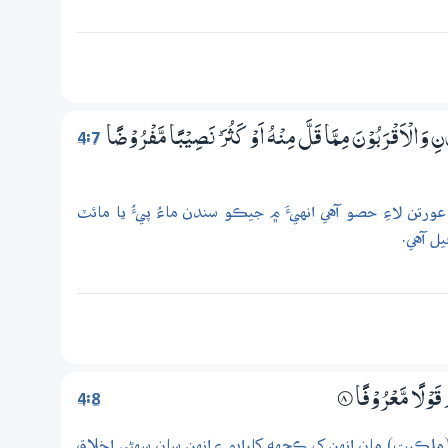
4:7
ِ وَالْاَقْرَبُوْنَ مِـمَّا قَلَّ مِنْهُ اَوْ كَثُرَ ۭ نَصِيْبًا مَّفْرُوْضًا
رتن لاءِ حصو آهي انهيءَ ۾ جيڪو سندن ماءُ پيءُ يا مائٽ
ل آهي.
4:8
 قَوْلًا مَّعْرُوْفًا
8‏۝
ملڪيت) مان انهن کي ڪجهه کارايو ۽ انهن سان سهڻي اخلاق