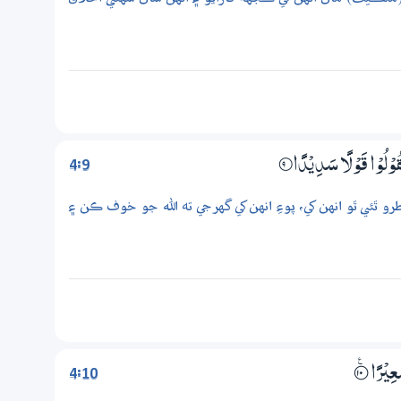
4:9
قُوْلُوْا قَوْلًا سَدِيْدًا
9‏۝
رو ٿئي ٿو انهن کي، پوءِ انهن کي گهرجي ته الله جو خوف ڪن ۽
4:10
َعِيْرًا
؀ۧ10