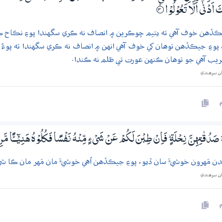
َ اَدْنٰٓى اَلَّا تَعُوْلُوْا
3‏۝ۭ
ڪڏهن خوف آهي ته يتيم ڇوڪرين ۾ انصاف نه ڪري سگهندا پوءِ نڪاح ڪري
 پوءِ جيڪڏهن توهان کي خوف آهي انهن ۾ انصاف نه ڪري سگهندا ته پوء
ريب آهي جو توهان ڪنهن عورت تي ظلم نه ڪندا.
ان سرھندي
دُقٰتِهِنَّ نِـحْلَةٍ ۭ فَاِنْ طِبْنَ لَكُمْ عَنْ شَيْءٍ مِّنْهُ نَفْسًا فَكُلُوْهُ هَنِيْۗــــــًٔـا مَّرِيْۗـــــ
ن مَهرون خوشيءَ سان ڏيو، پوءِ جيڪڏهن اُهي خوشيءَ مان مَهر مان ڪا شيءِ 
ان سرھندي