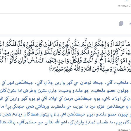
ان سرھندي
تَرَكَ اَزْوَاجُكُمْ اِنْ لَّمْ يَكُنْ لَّھُنَّ وَلَدٌ ۚ فَاِنْ كَانَ لَھُنَّ وَلَدٌ فَلَكُمُ الرُّبُع
ِـمَّا تَرَكْتُمْ اِنْ لَّمْ يَكُنْ لَّكُمْ وَلَدٌ ۚ فَاِنْ كَانَ لَكُمْ وَلَدٌ فَلَھُنَّ الثُّمُنُ مِـمَّ
َوِ امْرَاَةٌ وَّلَهٗ ٓ اَخٌ اَوْ اُخْتٌ فَلِكُلِّ وَاحِدٍ مِّنْهُمَا السُّدُسُ ۚ فَاِنْ كَانُوْٓا اَ
يْرَ مُضَاۗرٍّ ۚ وَصِيَّةً مِّنَ اللّٰهِ ۭ وَاللّٰهُ عَلِيْمٌ حَلِيْمٌ
؀ۭ12
اڌ ملڪيت آهي، جيڪا توهان جي گهر وارين ڇڏي آهي، جيڪڏهن انهن کي اولاد
ي چوٿون حصو ملڪيت جو ملندو وصيت جاري ڪرڻ ۽ قرض ادا ڪرڻ کان پوء
کي اولاد ناهي، پوءِ جيڪڏهن مردن کي اولاد آهي تو پوءِ گهر وارين 
۽ جيڪڏهن اهڙي مرد يا عورت جي ملڪيت ورهائڻي هجي جنهنکي پيءُ ماءُ ۽ ا
ڇهون حصو ملندو، پوءِ جيڪڏهن اهي ڀاءُ ۽ ڀيڻون هڪ کان زياده هجن 
ن پوءِ، نه نقصان ڏيندڙ وارثن کي، اهو الله تعالى جو حڪم آهي، ۽ الله تعال
ان سرھندي