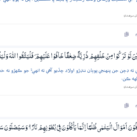
ان سرھندي
َ لَوْ تَرَكُوْا مِنْ خَلْفِھِمْ ذُرِّيَّةً ضِعٰفًا خَافُوْا عَلَيْھِمْ ۠ فَلْيَتَّقُوا اللّٰهَ وَلْيَ
ي ته ڊڄن جن پنهنجي پويان ننڍڙو اولاد ڇڏيو آهي ته انهيءَ جو ڪهڙو نه خط
لهه ڪن.
ان سرھندي
كُلُوْنَ اَمْوَالَ الْيَتٰـمٰى ظُلْمًا اِنَّـمَا يَاْكُلُوْنَ فِيْ بُطُوْنِھِمْ نَارًا ۭ وَسَيَصْلَوْنَ س