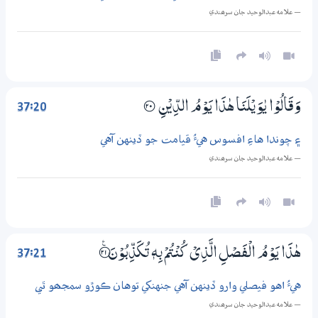
— علامه عبدالوحيد جان سرھندي
37:20
وَقَالُوْا يٰوَيْلَنَا ھٰذَا يَوْمُ الدِّيْنِ
؀20
۽ چوندا هاءِ افسوس هيءُ قيامت جو ڏينهن آهي
— علامه عبدالوحيد جان سرھندي
37:21
ھٰذَا يَوْمُ الْفَصْلِ الَّذِيْ كُنْتُمْ بِهٖ تُكَذِّبُوْنَ ؀ۧ21
هيءُ اهو فيصلي وارو ڏينهن آهي جنهنکي توهان ڪوڙو سمجھو ٿي
— علامه عبدالوحيد جان سرھندي