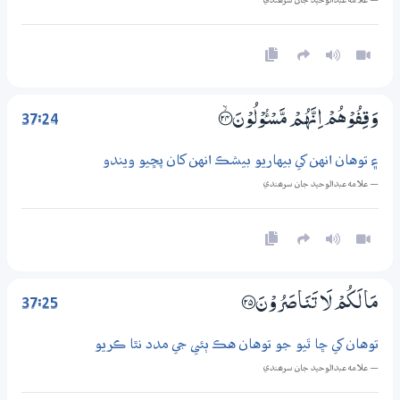
— علامه عبدالوحيد جان سرھندي
37:24
وَقِفُوْهُمْ اِنَّهُمْ مَّسْـُٔـوْلُوْنَ ؀ۙ24
۽ توهان انهن کي بيهاريو بيشڪ انهن کان پڇيو ويندو
— علامه عبدالوحيد جان سرھندي
37:25
مَا لَكُمْ لَا تَنَاصَرُوْنَ ؀25
توهان کي ڇا ٿيو جو توهان هڪ ٻئي جي مدد نٿا ڪريو
— علامه عبدالوحيد جان سرھندي