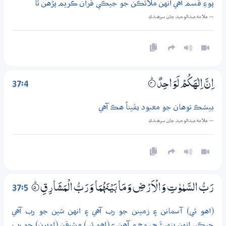
پوءِ قسم آهي انهن ملائڪن جو جيڪي قرآن ڪريم پڙهن ٿا
— علامه عبدالوحيد جان سرھندي
37:4
اِنَّ اِلٰهَكُمْ لَوَاحِدٌ
4‏۝ۭ
بيشڪ توهان جو معبود يقيناً هڪ آهي
— علامه عبدالوحيد جان سرھندي
37:5
رَبُّ السَّمٰوٰتِ وَالْاَرْضِ وَمَا بَيْنَهُمَا وَرَبُّ الْمَشَارِقِ
5‏۝ۭ
(اهو ئي) آسمانن ۽ زمينن جو رب آهي ۽ انهن شين جو رب آهي
جيڪي انهن ٻنهيءَ جي وچ ۾ آهن ۽ (اهو ئي) مشرقن (اوڀرن) جو رب