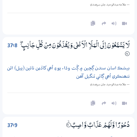
— علامه عبدالوحيد جان سرھندي
37:8
لَا يَسَّمَّعُوْنَ اِلَى الْمَلَاِ الْاَعْلٰي وَيُقْذَفُوْنَ مِنْ كُلِّ جَانِبٍ ڰ
8‏۝
بيشڪ اسان سندن ڳچين ۾ ڳَٽ وڌا، پوءِ اُھي کاڏين تائين (پيل) اٿن
تنھنڪري اُھي ڳاٽي ٽنگيل آھن
— علامه عبدالوحيد جان سرھندي
37:9
دُحُوْرًا وَّلَهُمْ عَذَابٌ وَّاصِبٌ
9‏۝ۙ