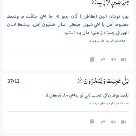
مِّنْ طِيْنٍ لَّازِبٍ
؀11
پوءِ توهان انهن (ڪافرن) کان پڇو ته ڇا اهي خِلقت ۾ وڌيڪ
مضبوط آهن يا اهي شيون جيڪي اسان خلقيون آهن، بيشڪ اسان
انهن کي چنبڙندڙ مِٽيءَ مان پيدا ڪيو
— علامه عبدالوحيد جان سرھندي
37:12
بَلْ عَـجِبْتَ وَيَسْخَرُوْنَ
۝۠12
بلڪ توهان کي عجب ٿئي ٿو ۽ اهي مذاق ڪن ٿا
— علامه عبدالوحيد جان سرھندي