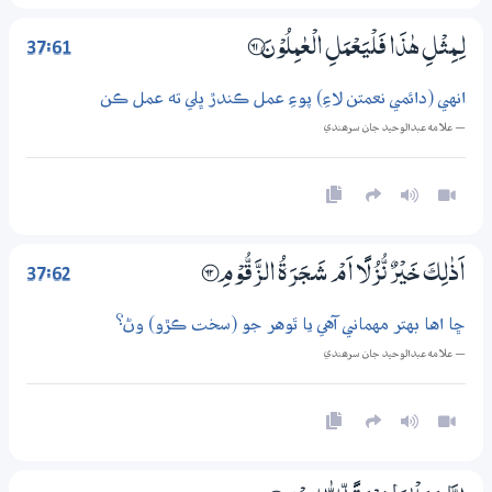
37:61
لِــمِثْلِ ھٰذَا فَلْيَعْمَلِ الْعٰمِلُوْنَ ؀61
انهي (دائمي نعمتن لاءِ) پوءِ عمل ڪندڙ ڀلي ته عمل ڪن
— علامه عبدالوحيد جان سرھندي
37:62
اَذٰلِكَ خَيْرٌ نُّزُلًا اَمْ شَـجَرَةُ الزَّقُّوْمِ ؀62
ڇا اها بهتر مهماني آهي يا ٿوهر جو (سخت ڪڙو) وڻ؟
— علامه عبدالوحيد جان سرھندي