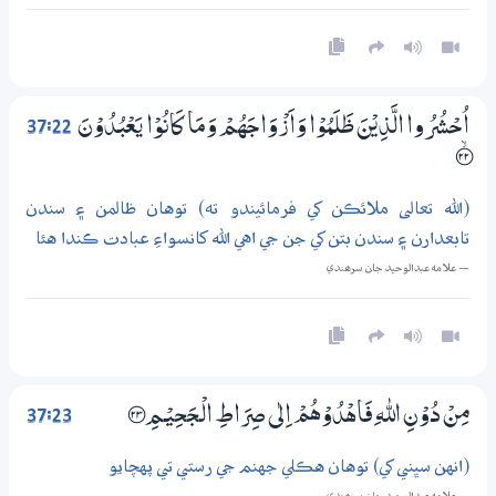
37:22
اُحْشُرُوا الَّذِيْنَ ظَلَمُوْا وَاَزْوَاجَهُمْ وَمَا كَانُوْا يَعْبُدُوْنَ
؀ۙ22
(الله تعالى ملائڪن کي فرمائيندو ته) توهان ظالمن ۽ سندن
تابعدارن ۽ سندن بتن کي جن جي اهي الله کانسواءِ عبادت ڪندا هئا
— علامه عبدالوحيد جان سرھندي
37:23
مِنْ دُوْنِ اللّٰهِ فَاهْدُوْهُمْ اِلٰى صِرَاطِ الْـجَحِيْـمِ ؀23
(انهن سڀني کي) توهان هڪلي جهنم جي رستي تي پهچايو