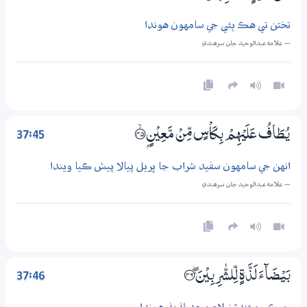
تختن تي هڪ ٻئي جي سامهون هوندا
— علامه عبدالوحيد جان سرھندي
37:45
يُـطَافُ عَلَيْهِمْ بِكَاْسٍ مِّنْ مَّعِيْنٍۢ ؀ۙ45
انهن جي سامهون سفيد شراب جا ڀريل پيالا پيش ڪيا ويندا
— علامه عبدالوحيد جان سرھندي
37:46
بَيْضَاۗءَ لَذَّةٍ لِّلشّٰرِبِيْنَ ښ ؀46