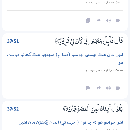
— علامه عبدالوحيد جان سرھندي
37:51
قَالَ قَاۗىِٕلٌ مِّنْهُمْ اِنِّىْ كَانَ لِيْ قَرِيْنٌ ؀ۙ51
انهن مان هڪ بهشتي چوندو (دنيا ۾) منهنجو هڪ گھاٽو دوست
هو
— علامه عبدالوحيد جان سرھندي
37:52
يَّقُوْلُ اَىِٕنَّكَ لَمِنَ الْمُصَدِّقِيْنَ ؀52
اهو چوندو هو ته ڇا تون (آخرت تي) ايمان رکندڙن مان آهين