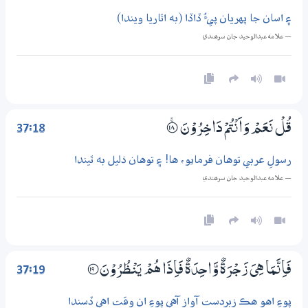
۽ اسان جا پهريان پيءُ ڏاڏا (به اٿاريا ويندا)
— علامه عبدالوحيد جان سرھندي
37:18
قُلْ نَعَمْ وَاَنْتُمْ دَاخِرُوْنَ
؀ۚ18
رسولِ عربي توهان فرمايو، ها! ۽ توهان ذليل به ٿيندا
— علامه عبدالوحيد جان سرھندي
37:19
فَاِنَّـمَا هِىَ زَجْرَةٌ وَّاحِدَةٌ فَاِذَا هُمْ يَنْظُرُوْنَ
؀19
پوءِ اهو هڪ زبردست آواز آهي پوءِ ان وقت اهي ڏسندا