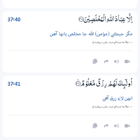
37:40
اِلَّا عِبَادَ اللّٰهِ الْمُخْلَصِيْنَ ؀40
مگر جيڪي (مؤمن) الله جا مخلص ٻانها آهن
— علامه عبدالوحيد جان سرھندي
37:41
اُولٰۗىِٕكَ لَهُمْ رِزْقٌ مَّعْلُوْمٌ ؀ۙ41
انهن لاءِ رزق آهي
— علامه عبدالوحيد جان سرھندي