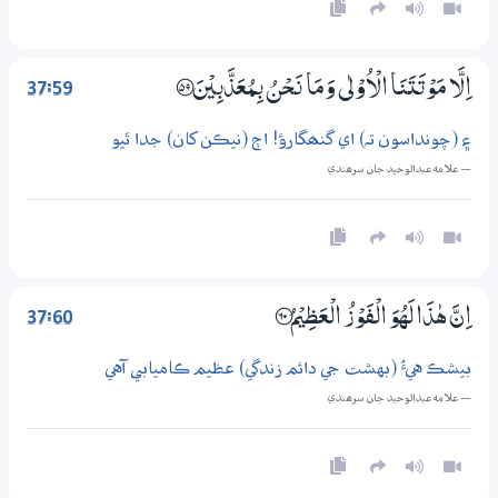
37:59
اِلَّا مَوْتَتَنَا الْاُوْلٰى وَمَا نَـحْنُ بِـمُعَذَّبِيْنَ ؀59
۽ (چونداسون تہ) اي گنھگارؤ! اڄ (نيڪن کان) جدا ٿيو
— علامه عبدالوحيد جان سرھندي
37:60
اِنَّ ھٰذَا لَهُوَ الْفَوْزُ الْعَظِيْمُ ؀60
بيشڪ هيءُ (بهشت جي دائم زندگي) عظيم ڪاميابي آهي
— علامه عبدالوحيد جان سرھندي