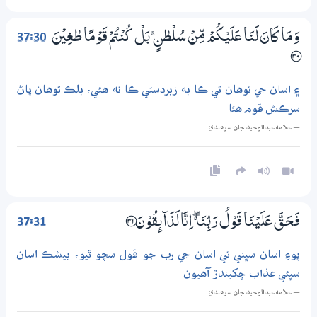
37:30
وَمَا كَانَ لَنَا عَلَيْكُمْ مِّنْ سُلْطٰنٍ ۚ بَلْ كُنْتُمْ قَوْمًا طٰغِيْنَ
؀30
۽ اسان جي توهان تي ڪا به زبردستي ڪا نه هئي، بلڪ توهان پاڻ
سرڪش قوم هئا
— علامه عبدالوحيد جان سرھندي
37:31
فَـحَــقَّ عَلَيْنَا قَوْلُ رَبِّنَآ ڰ اِنَّا لَذَاۗىِٕقُوْنَ ؀31
پوءِ اسان سڀني تي اسان جي رب جو قول سچو ٿيو، بيشڪ اسان
سڀئي عذاب چکيندڙ آهيون
— علامه عبدالوحيد جان سرھندي