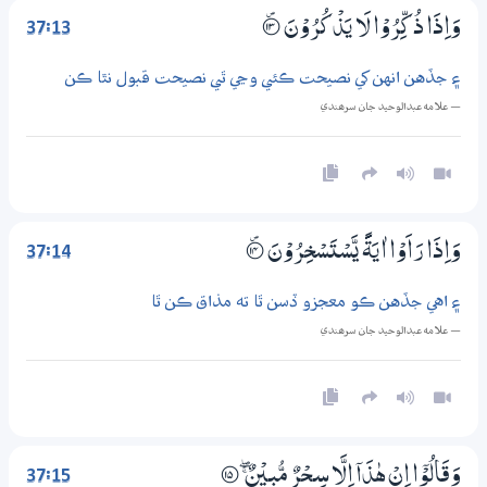
37:13
وَاِذَا ذُكِّرُوْا لَا يَذْكُرُوْنَ
؀۠13
۽ جڏهن انهن کي نصيحت ڪئي وڃي ٿي نصيحت قبول نٿا ڪن
— علامه عبدالوحيد جان سرھندي
37:14
وَاِذَا رَاَوْا اٰيَةً يَّسْتَسْخِرُوْنَ
؀۠14
۽ اهي جڏهن ڪو معجزو ڏسن ٿا ته مذاق ڪن ٿا
— علامه عبدالوحيد جان سرھندي
37:15
وَقَالُوْٓا اِنْ ھٰذَآ اِلَّا سِـحْرٌ مُّبِيْنٌ ښ
؀15