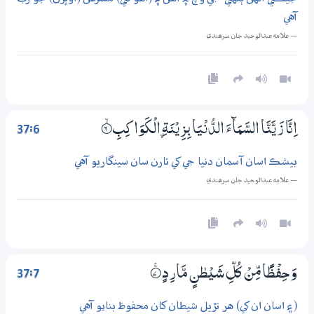
آهي
— علامه عبدالوحيد جان سرھندي
37:6
اِنَّا زَيَّنَّا السَّمَاۗءَ الدُّنْيَا بِزِيْنَةِ ۨالْكَـوَاكِبِ
6‏۝ۙ
بيشڪ اسان آسمان دنيا جي کي تارن سان سينگاريو آهي
— علامه عبدالوحيد جان سرھندي
37:7
وَحِفْظًا مِّنْ كُلِّ شَيْطٰنٍ مَّارِدٍ
7‏۝ۚ
(۽ اسان ان کي) هر تڙيل شيطان کان محفوظ بنايو آهي