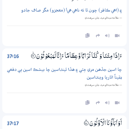
۽ (اهي ڪافر) چون ٿا ته ناهي هيءُ (معجزو) مگر صاف جادو
— علامه عبدالوحيد جان سرھندي
37:16
ءَاِذَا مِتْنَا وَكُنَّا تُرَابًا وَّعِظَامًا ءَاِنَّا لَمَبْعُوْثُوْنَ
؀ۙ16
ڇا اسين جڏهن مري مِٽي ۽ هڏا ٿينداسين ڇا بيشڪ اسين ٻي دفعي
يقيناً اٿاريا وينداسين
— علامه عبدالوحيد جان سرھندي
37:17
اَوَاٰبَاۗؤُنَا الْاَوَّلُوْنَ
؀ۭ17