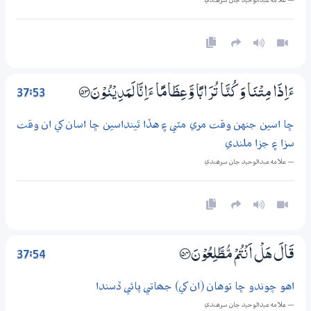
— علامه عبدالوحيد جان سرھندي
37:53
ءَاِذَا مِتْنَا وَكُنَّا تُرَابًا وَّعِظَامًا ءَاِنَّا لَمَدِيْنُوْنَ ؀53
ڇا اسين جنهن وقت مري مٽي ۽ هڏا ٿينداسين ڇا اسان کي ان وقت
سزا ۽ جزا ملندي
— علامه عبدالوحيد جان سرھندي
37:54
قَالَ هَلْ اَنْتُمْ مُّطَّلِعُوْنَ ؀54
اهو چوندو ڇا توهان (ان کي) جھاتي پائي ڏسندا
— علامه عبدالوحيد جان سرھندي