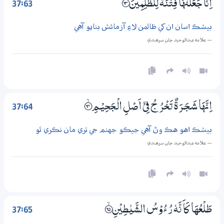
37:63
اِنَّا جَعَلْنٰهَا فِتْنَةً لِّلظّٰلِمِيْنَ ؀63
بيشڪ اسان ان کي ظالمن لاءِ آزمائش بنايو آهي
— علامه عبدالوحيد جان سرھندي
37:64
اِنَّهَا شَـجَــرَةٌ تَـخْرُجُ فِيْٓ اَصْلِ الْـجَحِيْـمِ ؀ۙ64
بيشڪ اهو هڪ وڻ آهي جيڪو جهنم جي تري مان نڪري ٿو
— علامه عبدالوحيد جان سرھندي
37:65
طَلْعُهَا كَاَ نَّهٗ رُءُوْسُ الشَّيٰطِيْنِ ؀ۙ65