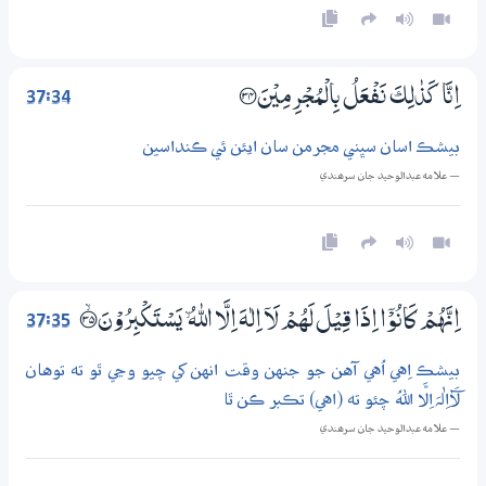
37:34
اِنَّا كَذٰلِكَ نَفْعَلُ بِالْمُجْرِمِيْنَ ؀34
بيشڪ اسان سڀني مجرمن سان ايئن ئي ڪنداسين
— علامه عبدالوحيد جان سرھندي
37:35
اِنَّهُمْ كَانُوْٓا اِذَا قِيْلَ لَهُمْ لَآ اِلٰهَ اِلَّا اللّٰهُ ۙ يَسْتَكْبِرُوْنَ ؀ۙ35
بيشڪ اِهي اُهي آهن جو جنهن وقت انهن کي چيو وڃي ٿو ته توهان
لَآاِلٰہَ اِلَّا اللهُ چئو ته (اهي) تڪبر ڪن ٿا
— علامه عبدالوحيد جان سرھندي