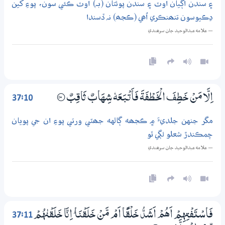
۽ سندن اڳيان اوٽ ۽ سندن پوئتان (بہ) اوٽ ڪئي سون، پوءِ کين
ڍڪيوسون تنھنڪري اُھي (ڪجھ) نہ ڏسندا
— علامه عبدالوحيد جان سرھندي
37:10
اِلَّا مَنْ خَطِفَ الْخَــطْفَةَ فَاَتْــبَعَهٗ شِهَابٌ ثَاقِبٌ
؀10
مگر جنهن جلديءَ ۾ ڪجھه ڳالهه جھٽي ورتي پوءِ ان جي پويان
چمڪندڙ شعلو لڳي ٿو
— علامه عبدالوحيد جان سرھندي
37:11
فَاسْتَفْتِهِمْ اَهُمْ اَشَدُّ خَلْقًا اَمْ مَّنْ خَلَقْنَا ۭ اِنَّا خَلَقْنٰهُمْ