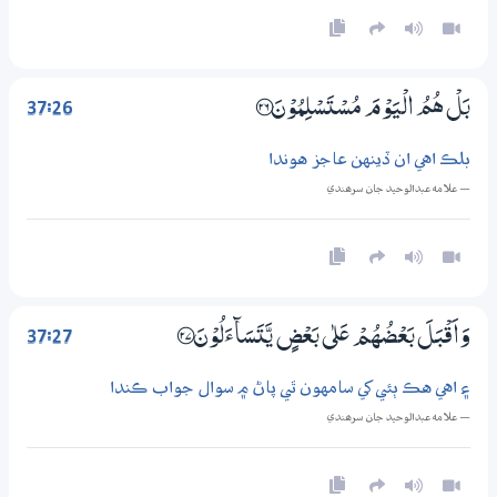
37:26
بَلْ هُمُ الْيَوْمَ مُسْتَسْلِمُوْنَ ؀26
بلڪ اهي ان ڏينهن عاجز هوندا
— علامه عبدالوحيد جان سرھندي
37:27
وَاَقْبَلَ بَعْضُهُمْ عَلٰي بَعْضٍ يَّتَسَاۗءَلُوْنَ ؀27
۽ اهي هڪ ٻئي کي سامهون ٿي پاڻ ۾ سوال جواب ڪندا
— علامه عبدالوحيد جان سرھندي