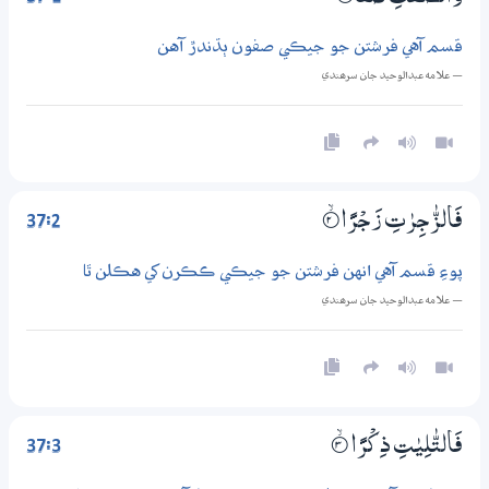
قسم آهي فرشتن جو جيڪي صفون ٻڌندڙ آهن
— علامه عبدالوحيد جان سرھندي
37:2
فَالزّٰجِرٰتِ زَجْرًا
2‏۝ۙ
پوءِ قسم آهي انهن فرشتن جو جيڪي ڪڪرن کي هڪلن ٿا
— علامه عبدالوحيد جان سرھندي
37:3
فَالتّٰلِيٰتِ ذِكْرًا
3‏۝ۙ