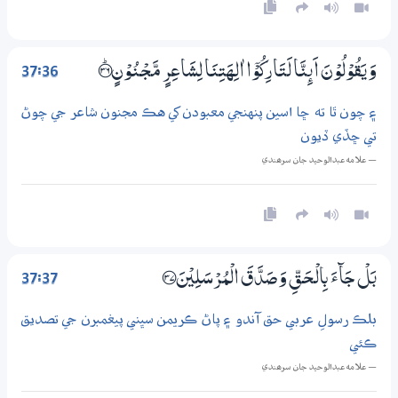
37:36
وَيَقُوْلُوْنَ اَىِٕنَّا لَتَارِكُوْٓا اٰلِـهَتِنَا لِشَاعِرٍ مَّـجْــنُوْنٍ ؀ۭ36
۽ چون ٿا ته ڇا اسين پنهنجي معبودن کي هڪ مجنون شاعر جي چوڻ
تي ڇڏي ڏيون
— علامه عبدالوحيد جان سرھندي
37:37
بَلْ جَاۗءَ بِالْـحَــقِّ وَصَدَّقَ الْمُرْسَلِيْنَ ؀37
بلڪ رسولِ عربي حق آندو ۽ پاڻ ڪريمن سڀني پيغمبرن جي تصديق
ڪئي
— علامه عبدالوحيد جان سرھندي