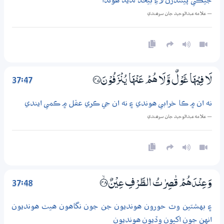
جيڪي پيئندڙن لاءِ بيحد لذيذ هوندا
— علامه عبدالوحيد جان سرھندي
37:47
لَا فِيْهَا غَوْلٌ وَّلَا هُمْ عَنْهَا يُنْزَفُوْنَ ؀47
نه ان ۾ ڪا خرابي هوندي ۽ نه ان جي ڪري عقل ۾ ڪمي ايندي
— علامه عبدالوحيد جان سرھندي
37:48
وَعِنْدَهُمْ قٰصِرٰتُ الطَّرْفِ عِيْنٌ ؀ۙ48
۽ بهشتين وٽ حورون هونديون جن جون نگاهون هيٺ هونديون
انهن جون اکيون وڏيون هونديون