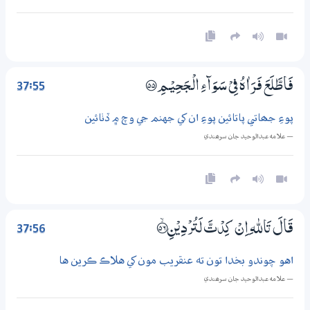
37:55
فَاطَّلَعَ فَرَاٰهُ فِيْ سَوَاۗءِ الْـجَحِيْـمِ ؀55
پوءِ جھاتي پاتائين پوءِ ان کي جهنم جي وچ ۾ ڏٺائين
— علامه عبدالوحيد جان سرھندي
37:56
قَالَ تَاللّٰهِ اِنْ كِدْتَّ لَتُرْدِيْنِ ؀ۙ56
اهو چوندو بخدا تون ته عنقريب مون کي هلاڪ ڪرين ها
— علامه عبدالوحيد جان سرھندي