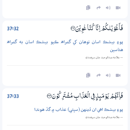
37:32
فَاَغْوَيْنٰكُمْ اِنَّا كُنَّا غٰوِيْنَ ؀32
پوءِ بيشڪ اسان توهان کي گمراه ڪيو بيشڪ اسان به گمراه
هئاسين
— علامه عبدالوحيد جان سرھندي
37:33
فَاِنَّهُمْ يَوْمَىِٕذٍ فِي الْعَذَابِ مُشْتَرِكُوْنَ ؀33
پوءِ بيشڪ اهي ان ڏينهن (سڀئي) عذاب ۾ گڏ هوندا
— علامه عبدالوحيد جان سرھندي