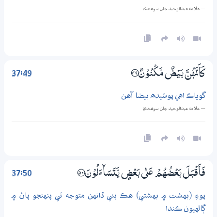
— علامه عبدالوحيد جان سرھندي
37:49
كَاَنَّهُنَّ بَيْضٌ مَّكْنُوْنٌ ؀49
گوياڪ اهي پوشيده بيضا آهن
— علامه عبدالوحيد جان سرھندي
37:50
فَاَقْبَلَ بَعْضُهُمْ عَلٰي بَعْضٍ يَّتَسَاۗءَلُوْنَ ؀50
پوءِ (بهشت ۾ بهشتي) هڪ ٻئي ڏانهن متوجه ٿي پنهنجو پاڻ ۾
ڳالهيون ڪندا