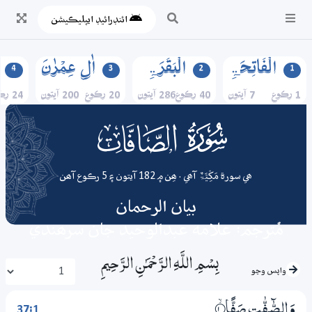
ائنڊرائيڊ ايپليڪيشن
الۡفَاتِحَۃِ
الۡبَقَرَۃِ
اٰلِ عِمۡرٰنَ
4
3
2
1
1 رڪوع
7 آيتون
40 رڪوع
286 آيتون
20 رڪوع
200 آيتون
24 رڪوع
037
surah
ھي سورة مَکِّیَّۃٌ آھي . ھِن ۾ 182 آيتون ۽ 5 رڪوع آھن
بيان الرحمان
مُترجم: علامه عبدالوحيد جان سرھندي
بِسْمِ اللَّـهِ الرَّحْمَـٰنِ الرَّحِيمِ
واپس وڃو
37:1
وَالصّــٰۗفّٰتِ صَفًّا
1‏۝ۙ