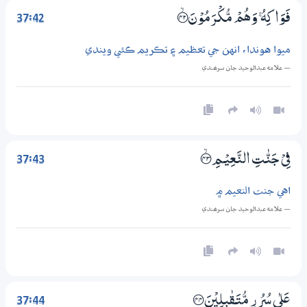
37:42
فَوَاكِهُ ۚ وَهُمْ مُّكْـرَمُوْنَ ؀ۙ42
ميوا هوندا، انهن جي تعظيم ۽ تڪريم ڪئي ويندي
— علامه عبدالوحيد جان سرھندي
37:43
فِيْ جَنّٰتِ النَّعِيْـمِ ؀ۙ43
اهي جنت النعيم ۾
— علامه عبدالوحيد جان سرھندي
37:44
عَلٰي سُرُرٍ مُّتَـقٰبِلِيْنَ ؀44