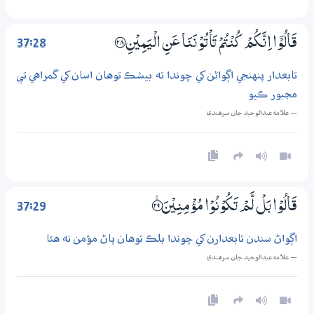
37:28
قَالُوْٓا اِنَّكُمْ كُنْتُمْ تَاْتُوْنَنَا عَنِ الْيَمِيْنِ ؀28
تابعدار پنهنجي اڳواڻن کي چوندا ته بيشڪ توهان اسان کي گمراهي تي
مجبور ڪيو
— علامه عبدالوحيد جان سرھندي
37:29
قَالُوْا بَلْ لَّمْ تَكُوْنُوْا مُؤْمِنِيْنَ ؀ۚ29
اڳواڻ سندن تابعدارن کي چوندا بلڪ توهان پاڻ مؤمن نه هئا
— علامه عبدالوحيد جان سرھندي