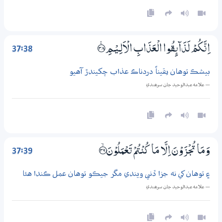
37:38
اِنَّكُمْ لَذَاۗىِٕقُوا الْعَذَابِ الْاَلِــيْـمِ ؀ۚ38
بيشڪ توهان يقيناً دردناڪ عذاب چکيندڙ آهيو
— علامه عبدالوحيد جان سرھندي
37:39
وَمَا تُجْزَوْنَ اِلَّا مَا كُنْتُمْ تَعْمَلُوْنَ ؀ۙ39
۽ توهان کي نه جزا ڏني ويندي مگر جيڪو توهان عمل ڪندا هئا
— علامه عبدالوحيد جان سرھندي