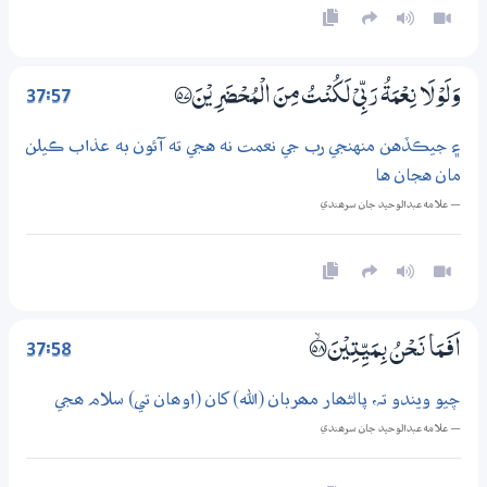
37:57
وَلَوْلَا نِعْمَةُ رَبِّيْ لَكُنْتُ مِنَ الْمُحْضَرِيْنَ ؀57
۽ جيڪڏهن منهنجي رب جي نعمت نه هجي ته آئون به عذاب ڪيلن
مان هجان ها
— علامه عبدالوحيد جان سرھندي
37:58
اَفَـمَا نَـحْنُ بِـمَيِّتِيْنَ ؀ۙ58
چيو ويندو تہ، پالڻھار مھربان (الله) کان (اوھان تي) سلام ھجي
— علامه عبدالوحيد جان سرھندي