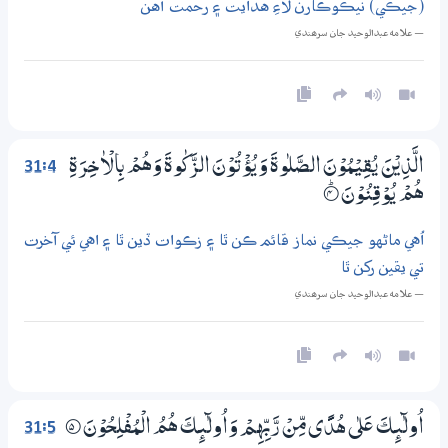
(جيڪي) نيڪوڪارن لاءِ هدايت ۽ رحمت آهن
— علامه عبدالوحيد جان سرھندي
31:4
الَّذِيْنَ يُقِيْمُوْنَ الصَّلٰوةَ وَيُؤْتُوْنَ الزَّكٰوةَ وَهُمْ بِالْاٰخِرَةِ
هُمْ يُوْقِنُوْنَ
4‏۝ۭ
اُهي ماڻهو جيڪي نماز قائم ڪن ٿا ۽ زڪوات ڏين ٿا ۽ اهي ئي آخرت
تي يقين رکن ٿا
— علامه عبدالوحيد جان سرھندي
31:5
اُولٰۗىِٕكَ عَلٰي هُدًى مِّنْ رَّبِّهِمْ وَاُولٰۗىِٕكَ هُمُ الْمُفْلِحُوْنَ
5‏۝