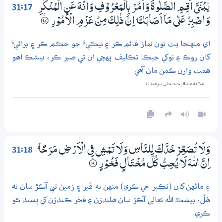
31:17
يٰبُنَيَّ اَقِـمِ الصَّلٰوةَ وَاْمُرْ بِالْمَعْرُوْفِ وَانْهَ عَنِ الْمُنْكَرِ
وَاصْبِرْ عَلٰي مَآ اَصَابَكَ ۭ اِنَّ ذٰلِكَ مِنْ عَزْمِ الْاُمُوْرِ
۝ۚ17
اي منهنجا پٽ تون نماز قائم ڪر ۽ نيڪيءَ جو حڪم ڪر ۽ برائيءَ
کان روڪ ۽ توکي جيڪا تڪليف پهچي ان تي صبر ڪر، بيشڪ اهو
همت وارن ڪمن مان آهي
— علامه عبدالوحيد جان سرھندي
31:18
وَلَا تُصَعِّرْ خَدَّكَ لِلنَّاسِ وَلَا تَـمْشِ فِي الْاَرْضِ مَرَحًا ۭ
اِنَّ اللّٰهَ لَا يُـحِبُّ كُلَّ مُـخْـتَالٍ فَـخُــوْرٍ
؀ۚ18
۽ ماڻهن کان (تڪبر جي ڪري) منهن نه ڦير ۽ زمين تي آڪڙ سان نه
هَلُ، بيشڪ الله تعالى آڪڙ سان هلندڙن ۽ فخر ڪندڙن کي پسند نٿو
ڪري