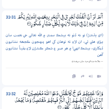
31:31
اَلَمْ تَرَ اَنَّ الْفُلْكَ تَـجْرِيْ فِي الْبَحْرِ بِنِعْمَتِ اللّٰهِ لِيُرِيَكُمْ
مِّنْ اٰيٰتِهِ ۭ اِنَّ فِيْ ذٰلِكَ لَاٰيٰتٍ لِّكُلِّ صَبَّارٍ شَكُوْرٍ ؀31
(اي ٻڌندڙ) تو نه ڏٺو ته بيشڪ سمنڊ ۾ الله تعالى جي نعمت سان
ٻيڙي هلي ٿي، ان لاءِ ته توهان کي اهو پنهنجون ڪجھه نشانيون
ڏيکاري، بيشڪ انهيءَ ۾ هر صبر ۽ شڪر ڪندڙن لاءِ يقيناً نشانيون
آهن
— علامه عبدالوحيد جان سرھندي
31:32
وَاِذَا غَشِيَهُمْ مَّوْجٌ كَالظُّلَلِ دَعَوُا اللّٰهَ مُـخْلِصِيْنَ لَهُ
الدِّيْنَ ڬ فَلَمَّا نَـجّٰىهُمْ اِلَى الْبَرِّ فَـمِنْهُمْ مُّقْتَصِدٌ ۭ وَمَا يَجْــحَدُ
بِاٰيٰتِنَآ اِلَّا كُلُّ خَتَّارٍ كَفُوْرٍ ؀32