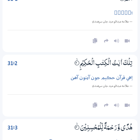
الۗمّۗ
— علامه عبدالوحيد جان سرھندي
31:2
تِلْكَ اٰيٰتُ الْكِتٰبِ الْـحَكِيْمِ
2‏۝ۙ
اِهي قرآن حڪيم جون آيتون آهن
— علامه عبدالوحيد جان سرھندي
31:3
هُدًى وَّرَحْــمَةً لِّلْمُحْسِنِيْنَ
3‏۝ۙ