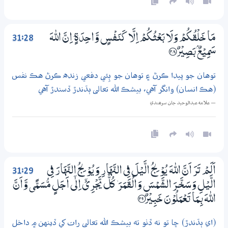
31:28
مَا خَلْقُكُمْ وَلَا بَعْثُكُمْ اِلَّا كَنَفْسٍ وَّاحِدَةٍ ۭ اِنَّ اللّٰهَ
سَمِيْعٌۢ بَصِيْرٌ ؀28
توهان جو پيدا ڪرڻ ۽ توهان جو ٻِئي دفعي زنده ڪرڻ هڪ نفس
(هڪ انسان) وانگر آهي، بيشڪ الله تعالى ٻڌندڙ ڏسندڙ آهي
— علامه عبدالوحيد جان سرھندي
31:29
اَلَمْ تَرَ اَنَّ اللّٰهَ يُوْ لِجُ الَّيْلَ فِي النَّهَارِ وَيُوْ لِجُ النَّهَارَ فِي
الَّيْلِ وَسَـخَّــرَ الشَّمْسَ وَالْقَمَرَ ۡ كُلٌّ يَّجْرِيْٓ اِلٰٓى اَجَلٍ مُّسَمًّى وَّاَنَّ
اللّٰهَ بِـمَا تَعْمَلُوْنَ خَبِيْرٌ ؀29
(اي ٻڌندڙ) ڇا تو نه ڏٺو ته بيشڪ الله تعالى رات کي ڏينهن ۾ داخل