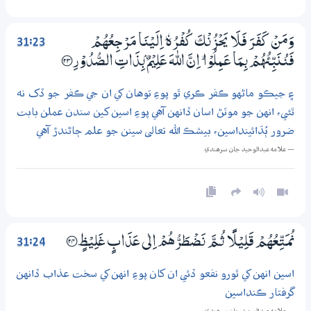
31:23
وَمَنْ كَفَرَ فَلَا يَحْزُنْكَ كُفْرُهٗ ۭ اِلَيْنَا مَرْجِعُهُمْ
فَنُنَبِّئُهُمْ بِـمَا عَــمِلُوْا ۭ اِنَّ اللّٰهَ عَلِيْمٌۢ بِذَاتِ الصُّدُوْرِ ؀23
۽ جيڪو ماڻهو ڪفر ڪري ٿو پوءِ توهان کي ان جي ڪفر جو ڏک نه
ٿئي، انهن جو موٽڻ اسان ڏانهن آهي پوءِ اسين کين سندن عملن بابت
ضرور ٻُڌائينداسين، بيشڪ الله تعالى سينن جو علم ڄاڻندڙ آهي
— علامه عبدالوحيد جان سرھندي
31:24
نُمَـتِّعُهُمْ قَلِيْلًا ثُـمَّ نَضْطَرُّهُمْ اِلٰى عَذَابٍ غَلِيْظٍ ؀24
اسين انهن کي ٿورو نفعو ڏئي ان کان پوءِ انهن کي سخت عذاب ڏانهن
گرفتار ڪنداسين