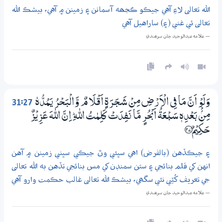
الله تعالى لاءِ آهي جيڪو ڪجھه آسمانن ۽ زمينن ۾ آهي، بيشڪ الله
تعالى ئي غني (۽) ساراهيل آهي
— علامه عبدالوحيد جان سرھندي
31:27
وَلَوْ اَنَّ مَا فِي الْاَرْضِ مِنْ شَـجَـرَةٍ اَقْلَامٌ وَّالْبَحْرُ يَـمُدُّهٗ
مِنْۢ بَعْدِهٖ سَبْعَةُ اَبْحُرٍ مَّا نَفِدَتْ كَلِمٰتُ اللّٰهِ ۭ اِنَّ اللّٰهَ عَزِيْزٌ
حَكِيْمٌ ؀27
۽ جيڪڏهن (بالفرض) اهي سڀئي وڻ جيڪي سڀني زمينن ۾ آهن
انهن کي قلم بنائجي ۽ ستن سمنڊن کي مس بنائجي تڏهن به الله تعالى
جي تعريف کُٽِي نٿي سگھي، بيشڪ الله تعالى غالب حڪمت وارو آهي
— علامه عبدالوحيد جان سرھندي