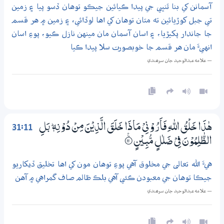
آسمانن کي بنا ٿنڀي جي پيدا ڪيائين جيڪو توهان ڏسو پيا ۽ زمين
تي جبل کوڙيائين ته متان توهان کي اها لوڏائي، ۽ زمين ۾ هر قسم
جا جاندار پکيڙيا، ۽ اسان آسمان مان مينهن نازل ڪيو، پوءِ اسان
انهيءَ مان هر قسم جا خوبصورت سلا پيدا ڪيا
— علامه عبدالوحيد جان سرھندي
31:11
ھٰذَا خَلْقُ اللّٰهِ فَاَرُوْنِيْ مَاذَا خَلَقَ الَّذِيْنَ مِنْ دُوْنِهٖ ۭ بَلِ
الظّٰلِمُوْنَ فِيْ ضَلٰلٍ مُّبِيْنٍ
۝ۧ11
هيءَ الله تعالى جي مخلوق آهي پوءِ توهان مون کي اها تخليق ڏيکاريو
جيڪا توهان جي معبودن ڪئي آهي بلڪ ظالم صاف گمراهي ۾ آهن
— علامه عبدالوحيد جان سرھندي