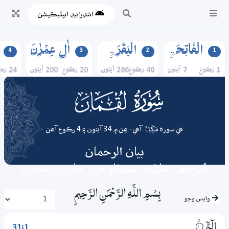
ائنڊرائيڊ ايپليڪيشن
الۡفَاتِحَۃِ
الۡبَقَرَۃِ
اٰلِ عِمۡرٰنَ
4
3
2
1
1 رڪوع
7 آيتون
40 رڪوع
286 آيتون
20 رڪوع
200 آيتون
24 رڪوع
031
surah
ھي سورة مَکِّیَّۃٌ آھي . ھِن ۾ 34 آيتون ۽ 4 رڪوع آھن
بيان الرحمان
مُترجم: علامه عبدالوحيد جان سرھندي
بِسْمِ اللَّـهِ الرَّحْمَـٰنِ الرَّحِيمِ
واپس وڃو
31:1
الۗمّۗ
1‏۝ۚ