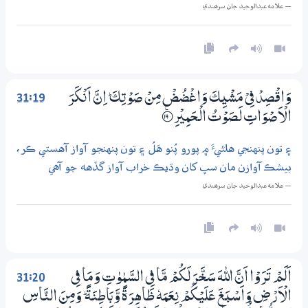
— علامه عبدالوحيد جان سرھندي
31:19
وَاقْصِدْ فِيْ مَشْيِكَ وَاغْضُضْ مِنْ صَوْتِكَ ۭ اِنَّ اَنْكَرَ
الْاَصْوَاتِ لَصَوْتُ الْـحَمِيْرِ
؀ۧ19
۽ تون پنهنجي هلڻيءَ ۾ پورو پُنو هَلُ ۽ تون پنهنجو آواز آهستي ڪر،
بيشڪ آوازن مان سڀ کان وڌيڪ خراب آواز گڏهه جو آهي
— علامه عبدالوحيد جان سرھندي
31:20
اَلَمْ تَرَوْا اَنَّ اللّٰهَ سَـخَّرَ لَكُمْ مَّا فِي السَّمٰوٰتِ وَمَا فِي
الْاَرْضِ وَاَسْبَغَ عَلَيْكُمْ نِعَمَهٗ ظَاهِرَةً وَّبَاطِنَةً ۭ وَمِنَ النَّاسِ