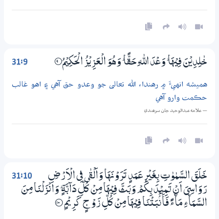
31:9
خٰلِدِيْنَ فِيْهَا ۭ وَعْدَ اللّٰهِ حَقًّا ۭ وَهُوَ الْعَزِيْزُ الْحَكِيْمُ
9‏۝
هميشه انهيءَ ۾ رهندا، الله تعالى جو وعدو حق آهي ۽ اهو غالب
حڪمت وارو آهي
— علامه عبدالوحيد جان سرھندي
31:10
خَلَقَ السَّمٰوٰتِ بِغَيْرِ عَـمَدٍ تَرَوْنَهَا وَاَلْقٰى فِي الْاَرْضِ
رَوَاسِيَ اَنْ تَـمِيْدَ بِكُمْ وَبَثَّ فِيْهَا مِنْ كُلِّ دَاۗبَّةٍ ۭ وَاَنْزَلْنَا مِنَ
السَّمَاۗءِ مَاۗءً فَاَنْۢبَتْنَا فِيْهَا مِنْ كُلِّ زَوْجٍ كَرِيْمٍ
؀10