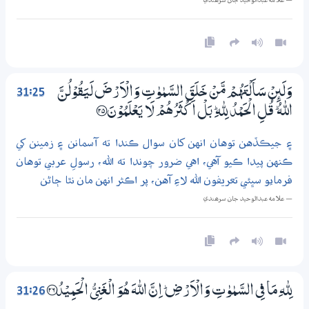
— علامه عبدالوحيد جان سرھندي
31:25
وَلَىِٕنْ سَاَلْتَهُمْ مَّنْ خَلَقَ السَّمٰوٰتِ وَالْاَرْضَ لَيَقُوْلُنَّ
اللّٰهُ ۭ قُلِ الْحَمْدُ لِلّٰهِ ۭ بَلْ اَكْثَرُهُمْ لَا يَعْلَمُوْنَ ؀25
۽ جيڪڏهن توهان انهن کان سوال ڪندا ته آسمانن ۽ زمينن کي
ڪنهن پيدا ڪيو آهي، اهي ضرور چوندا ته الله، رسولِ عربي توهان
فرمايو سڀئي تعريفون الله لاءِ آهن، پر اڪثر انهن مان نٿا ڄاڻن
— علامه عبدالوحيد جان سرھندي
31:26
لِلّٰهِ مَا فِي السَّمٰوٰتِ وَالْاَرْضِ ۭ اِنَّ اللّٰهَ هُوَ الْغَنِيُّ الْحَمِيْدُ ؀26