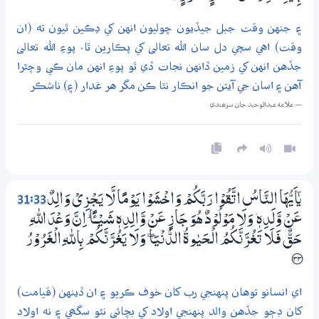
۽ جنهن وقت جبل جيڏيون ڇوليون انهن کي ڍڪين ٿيون ته (ان
وقت) اهي سچي دل سان الله تعالى کي پڪارين ٿا. پوءِ الله تعالى
جڏهن انهن کي زمين ڏانهن نجات ڏي ٿو پوءِ انهن مان ڪي وچٿرا
آهن ۽ اسان جي آيتن جو انڪار نٿا ڪن مگر هر غدار (۽) ناشڪر
— علامه عبدالوحيد جان سرھندي
31:33
يٰٓاَيُّهَا النَّاسُ اتَّقُوْا رَبَّكُمْ وَاخْشَوْا يَوْمًا لَّا يَـجْزِيْ وَالِدٌ
عَنْ وَّلَدِهٖ ۡ وَلَا مَوْلُوْدٌ هُوَ جَازٍ عَنْ وَّالِدِهٖ شَـيْـــــًٔا ۭ اِنَّ وَعْدَ اللّٰهِ
حَقٌّ فَلَا تَغُرَّنَّكُمُ الْـحَيٰوةُ الدُّنْيَا ۪ وَلَا يَغُرَّنَّكُمْ بِاللّٰهِ الْغَرُوْرُ
؀33
اي انسانو توهان پنهنجي رب کان خوف ڪريو ۽ ان ڏينهن (قيامت)
کان ڊڄو جڏهن والد پنهنجي اولاد کي بچائي نٿو سگھي ۽ نه اولاد