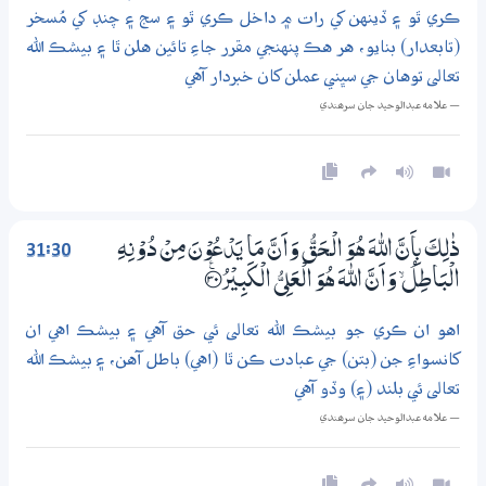
ڪري ٿو ۽ ڏينهن کي رات ۾ داخل ڪري ٿو ۽ سج ۽ چنڊ کي مُسخر
(تابعدار) بنايو، هر هڪ پنهنجي مقرر جاءِ تائين هلن ٿا ۽ بيشڪ الله
تعالى توهان جي سڀني عملن کان خبردار آهي
— علامه عبدالوحيد جان سرھندي
31:30
ذٰلِكَ بِاَنَّ اللّٰهَ هُوَ الْـحَقُّ وَاَنَّ مَا يَدْعُوْنَ مِنْ دُوْنِهِ
الْبَاطِلُ ۙ وَاَنَّ اللّٰهَ هُوَ الْعَلِيُّ الْكَبِيْرُ ؀ۧ30
اهو ان ڪري جو بيشڪ الله تعالى ئي حق آهي ۽ بيشڪ اهي ان
کانسواءِ جن (بتن) جي عبادت ڪن ٿا (اهي) باطل آهن، ۽ بيشڪ الله
تعالى ئي بلند (۽) وڏو آهي
— علامه عبدالوحيد جان سرھندي