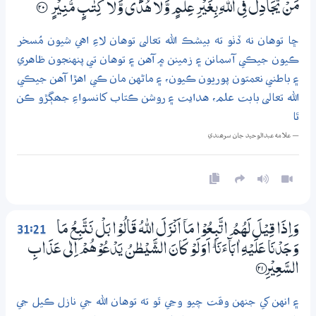
مَنْ يُّجَادِلُ فِي اللّٰهِ بِغَيْرِ عِلْمٍ وَّلَا هُدًى وَّلَا كِتٰبٍ مُّنِيْرٍ
؀20
ڇا توهان نه ڏٺو ته بيشڪ الله تعالى توهان لاءِ اهي شيون مُسخر
ڪيون جيڪي آسمانن ۽ زمينن ۾ آهن ۽ توهان تي پنهنجون ظاهري
۽ باطني نعمتون پوريون ڪيون، ۽ ماڻهن مان ڪي اهڙا آهن جيڪي
الله تعالى بابت علم، هدايت ۽ روشن ڪتاب کانسواءِ جھڳڙو ڪن
ٿا
— علامه عبدالوحيد جان سرھندي
31:21
وَاِذَا قِيْلَ لَهُمُ اتَّبِعُوْا مَآ اَنْزَلَ اللّٰهُ قَالُوْا بَلْ نَتَّبِعُ مَا
وَجَدْنَا عَلَيْهِ اٰبَاۗءَنَا ۭ اَوَلَوْ كَانَ الشَّيْطٰنُ يَدْعُوْهُمْ اِلٰى عَذَابِ
السَّعِيْرِ ؀21
۽ انهن کي جنهن وقت چيو وڃي ٿو ته توهان الله جي نازل ڪيل جي