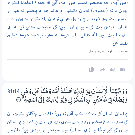
(هن آيت جو مختصر تفسير هن ريت آهي ته جموع العلماءَ اڪرام
چون ٿا ته (حضرت) لقمان دانشور ۽ عالم هو ۽ پيغمبر نه هو. از
تفسير بيضاوي شريف) ۽ رسولِ عربي توهان ياد ڪريو جنهن وقت
لقمان پنهنجي پٽ کي چيو ۽ ان انهيءَ کي نصيحت ڪئي ٿي ته اي
منهنجا پٽ تون الله تعالى سان شرڪ نه ڪر، بيشڪ شرڪ عظيم
ظلم آهي
— علامه عبدالوحيد جان سرھندي
31:14
وَوَصَّيْنَا الْاِنْسَانَ بِوَالِدَيْهِ ۚ حَمَلَتْهُ اُمُّهٗ وَهْنًا عَلٰي وَهْنٍ
وَّفِصٰلُهٗ فِيْ عَامَيْنِ اَنِ اشْكُرْ لِيْ وَلِوَالِدَيْكَ ۭ اِلَيَّ الْمَصِيْرُ
؀14
۽ اسان انسان کي حڪم ڪيو آهي ته پيءُ ماءُ سان چڱائي ڪري، ان
کي سندس ماءُ سختيون برداشت ڪري پنهنجي پيٽ ۾ کنيو ۽ ٻن سالن
۾ ان کي کير ڇڏايو. (اي انسان) تون منهنجو ۽ پنهنجي پيءُ ماءُ جو