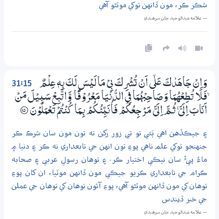
شڪر ڪر، مون ڏانهن توکي موٽڻو آهي
— علامه عبدالوحيد جان سرھندي
31:15
وَاِنْ جَاهَدٰكَ عَلٰٓي اَنْ تُشْرِكَ بِيْ مَا لَيْسَ لَكَ بِهٖ عِلْمٌ
ۙفَلَا تُطِعْهُمَا وَصَاحِبْهُمَا فِي الدُّنْيَا مَعْرُوْفًا ۡ وَّاتَّبِعْ سَبِيْلَ مَنْ
اَنَابَ اِلَيَّ ۚ ثُـمَّ اِلَيَّ مَرْجِعُكُمْ فَاُنَبِّئُكُمْ بِـمَا كُنْتُمْ تَعْمَلُوْنَ
؀15
۽ جيڪڏهن اهي ٻَئي تو تي زور رکن ته تون مون سان شرڪ ڪر
جنهنجو توکي علم ناهي پوءِ تون انهن جي تابعداري نه ڪر ۽ دنيا ۾
ماءُ پيءُ سان نيڪي اختيار ڪر. ۽ توهان رسولِ عربي ۽ صحابه
ڪرام جي تابعداري ڪريو جيڪي مون ڏانهن موٽيا، ان کان پوءِ
توهان کي مون ڏانهن موٽڻو آهي، پوءِ آئون توهان کي توهان جي عملن
جي خبر ڏيندس
— علامه عبدالوحيد جان سرھندي