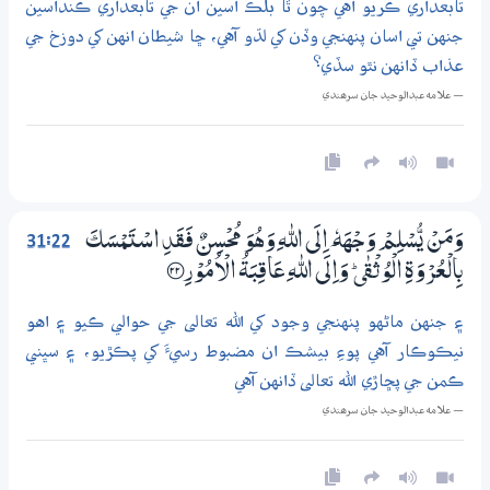
تابعداري ڪريو اهي چون ٿا بلڪ اسين ان جي تابعداري ڪنداسين
جنهن تي اسان پنهنجي وڏن کي لڌو آهي، ڇا شيطان انهن کي دوزخ جي
عذاب ڏانهن نٿو سڏي؟
— علامه عبدالوحيد جان سرھندي
31:22
وَمَنْ يُّسْلِمْ وَجْهَهٗ ٓ اِلَى اللّٰهِ وَهُوَ مُحْسِنٌ فَقَدِ اسْتَمْسَكَ
بِالْعُرْوَةِ الْوُثْقٰى ۭ وَاِلَى اللّٰهِ عَاقِبَةُ الْاُمُوْرِ ؀22
۽ جنهن ماڻهو پنهنجي وجود کي الله تعالى جي حوالي ڪيو ۽ اهو
نيڪوڪار آهي پوءِ بيشڪ ان مضبوط رسيءَ کي پڪڙيو، ۽ سڀني
ڪمن جي پڇاڙي الله تعالى ڏانهن آهي
— علامه عبدالوحيد جان سرھندي