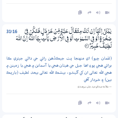
31:16
يٰبُنَيَّ اِنَّهَآ اِنْ تَكُ مِثْقَالَ حَبَّةٍ مِّنْ خَرْدَلٍ فَتَكُنْ فِيْ
صَـخْـرَةٍ اَوْ فِي السَّمٰوٰتِ اَوْ فِي الْاَرْضِ يَاْتِ بِهَا اللّٰهُ ۭ اِنَّ اللّٰهَ
لَطِيْفٌ خَبِيْرٌ
؀16
(لقمان چيو) اي منهنجا پٽ جيڪڏهن رائي جي داڻي جيتري ڪا
برائي هجي پوءِ اها جبل جي هيٺان هجي يا آسمانن ۾ هجي يا زمينن ۾
هجي الله تعالى ان کي آڻيندو، بيشڪ الله تعالى بيحد لطيف (باريڪ
بين) ۽ خبردار آهي
— علامه عبدالوحيد جان سرھندي