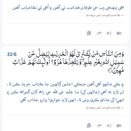
اهي پنهنجي رب جي طرفان هدايت تي آهن ۽ اُهي ئي ڪامياب آهن
— علامه عبدالوحيد جان سرھندي
31:6
وَمِنَ النَّاسِ مَنْ يَّشْتَرِيْ لَهْوَ الْـحَدِيْثِ لِيُضِلَّ عَنْ
سَبِيْلِ اللّٰهِ بِغَيْرِ عِلْمٍ ڰ وَّيَتَّخِذَهَا هُزُوًا ۭ اُولٰۗىِٕكَ لَهُمْ عَذَابٌ
مُّهِيْنٌ
6‏۝
۽ ڪي ماڻهو اُهي آهن جيڪي اجاين ڳالهين جا ڪتاب خريد ڪن ٿا،
ان لاءِ ته اُهي (ماڻهن کي) بنا علم جي الله جي راه کان گمراه ڪن ۽
انهيءَ کي مذاق ڪري وٺن ٿا، انهن لاءِ خواريءَ وارو عذاب آهي
— علامه عبدالوحيد جان سرھندي