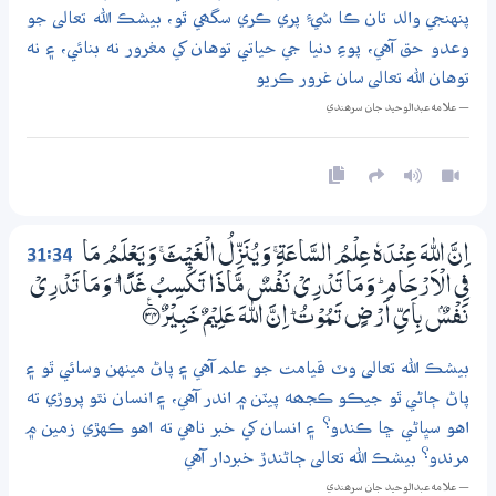
پنهنجي والد تان ڪا شيءِ پري ڪري سگھي ٿو، بيشڪ الله تعالى جو
وعدو حق آهي، پوءِ دنيا جي حياتي توهان کي مغرور نه بنائي، ۽ نه
توهان الله تعالى سان غرور ڪريو
— علامه عبدالوحيد جان سرھندي
31:34
اِنَّ اللّٰهَ عِنْدَهٗ عِلْمُ السَّاعَةِ ۚ وَيُنَزِّلُ الْغَيْثَ ۚ وَيَعْلَمُ مَا
فِي الْاَرْحَامِ ۭ وَمَا تَدْرِيْ نَفْسٌ مَّاذَا تَكْسِبُ غَدًا ۭ وَمَا تَدْرِيْ
نَفْسٌۢ بِاَيِّ اَرْضٍ تَـمُوْتُ ۭ اِنَّ اللّٰهَ عَلِيْمٌ خَبِيْرٌ ؀ۧ34
بيشڪ الله تعالى وٽ قيامت جو علم آهي ۽ پاڻ مينهن وسائي ٿو ۽
پاڻ ڄاڻي ٿو جيڪو ڪجھه پيٽن ۾ اندر آهي، ۽ انسان نٿو پروڙي ته
اهو سڀاڻي ڇا ڪندو؟ ۽ انسان کي خبر ناهي ته اهو ڪهڙي زمين ۾
مرندو؟ بيشڪ الله تعالى ڄاڻندڙ خبردار آهي
— علامه عبدالوحيد جان سرھندي