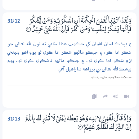
31:12
وَلَقَدْ اٰتَيْنَا لُقْمٰنَ الْحِكْمَةَ اَنِ اشْكُرْ لِلّٰهِ ۭ وَمَنْ يَّشْكُرْ
فَاِنَّـمَا يَشْكُرُ لِنَفْسِهٖ ۚ وَمَنْ كَفَرَ فَاِنَّ اللّٰهَ غَنِيٌّ حَمِيْدٌ
؀12
۽ بيشڪ اسان لقمان کي حڪمت عطا ڪئي ته تون الله تعالى جو
شڪر ادا ڪر، ۽ جيڪو ماڻهو شڪر ادا ڪري ٿو پوءِ اهو پنهنجي
لاءِ شڪر ادا ڪري ٿو، ۽ جيڪو ماڻهو ناشڪري ڪري ٿو، پوءِ
بيشڪ الله تعالى بي پرواهه ساراهيل آهي
— علامه عبدالوحيد جان سرھندي
31:13
وَاِذْ قَالَ لُقْمٰنُ لِابْنِهٖ وَهُوَ يَعِظُهٗ يٰبُنَيَّ لَا تُشْرِكْ بِاللّٰهِ ڼ
اِنَّ الشِّرْكَ لَظُلْمٌ عَظِيْمٌ
؀13