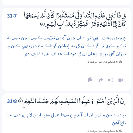
31:7
وَاِذَا تُتْلٰى عَلَيْهِ اٰيٰتُنَا وَلّٰى مُسْتَكْبِرًا كَاَنْ لَّمْ يَسْمَعْهَا
كَاَنَّ فِيْٓ اُذُنَيْهِ وَقْرًا ۚ فَبَشِّرْهُ بِعَذَابٍ اَلِيْـمٍ
7‏۝
۽ جنهن وقت انهيءَ تي اسان جون آيتون تلاوت ڪيون وڃن ٿيون ته
تڪبر ڪري ٿو گوياڪ ان کي نه ٻُڌائين گوياڪ سندس ٻنهي ڪنن ۾
ٻوڙاڻ آهي، پوءِ توهان ان کي دردناڪ عذاب جي بشارت ڏيو
— علامه عبدالوحيد جان سرھندي
31:8
اِنَّ الَّذِيْنَ اٰمَنُوْا وَعَـمِلُوا الصّٰلِحٰتِ لَهُمْ جَنّٰتُ النَّعِيْمِ
8‏۝ۙ
بيشڪ جن ماڻهن ايمان آندو ۽ سهڻا عمل ڪيا انهن لاءِ بهشت جا
باغ آهن
— علامه عبدالوحيد جان سرھندي