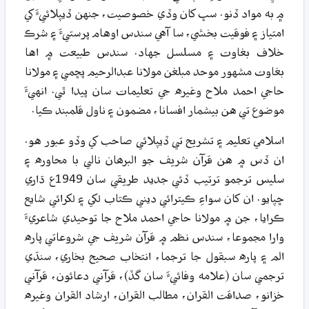
۾ به مواد ڏنو. سڀ کان وڏي خصوصيت، جنهن ڏيپلائيءَ کي
امتياز ۽ فوقيت بخشي، سا آهي سندس اوهام پرستيءَ ۽ شرڪ
خلاف بغاوت ۽ مسلسل جهاد. سندس طبيعت ۾ اها
بغاوت مشهور موحد مبلغن مولانا عبدالرحيم پڇمي ۽ مولانا
حاجي احمد ملاح وغيره جي تعليمات سان پيدا ٿي. انهيءَ
موضوع تي هن بيشمار افسانا، مضمون ۽ ناول قلمبند ڪيا.
اسلامي تعليم ۽ تشريح تي ڏيپلائي صاحب کي وڏو عبور هو.
ان ڏس ۾ هن قرآن شريف جو البرھان نالي با محاوره ۽
سليس ترجمو ترتيب ڏئي جديد طريقي سان 1949ع ڌاري
ڇپايو. ان کان سواءِ ڪيترائي ديني ڪتاب لکي ۽ لکرائي شايع
ڪرايا، جن ۾ مولانا حاجي احمد ملاح جا توحيدي شاعريءَ
وارا مجموعا، سندس نظم ۾ قرآن شريف جي شروعاتي پاره
الم ۽ پاره سبقول جا ترجما، انتخاب صحيح بخاري، سنڌي
ترجمي سان (علامه وفائيءَ سان گڏ)، قرآني دعائون، قرآني
خزانو، صداقت القران، مطالب القران، ارشاد القران وغيره