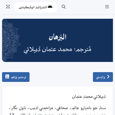
ائنڊرائيڊ ايپليڪيشن
البُرھان
مُترجم: محمد عثمان ڏيپلائي
واپسي
ترجمو پڙھو
ڏيپلائي محمد عثمان
سنڌ جو ناميارو عالم، صحافي، مزاحمتي اديب، ناول نگار،