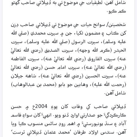
شامل آهن. لطيفيات جي موضوع تي به ڏيپلائي صاحب گهڻو
ڪم ڪيو.
شخصيتن/ سوانح حيات جي موضوع تي ڏيپلائي صاحب ڊزن
کن ڪتاب ۽ مضمون لکيا، جن ۾ سيرت محمدي (صلي الله
عليه وسلم)، سيرت الرسول (صلي الله عليه وسلم)، سيرت
الحيدر (ڪرم الله وجهه)، سيرت الصديق (رضي الله تعاليٰ
عنه) سيرت الفاروق (رضي الله تعاليٰ عنه)، سيرت الفاطمه
(رضي الله تعاليٰ عنه)، سيرت امام حسن (رضي الله تعاليٰ
عنه)، سيرت الحسين (رضي الله تعاليٰ عنه)، شاهه جيلان
(رحمت الله عليه)، وهابين جو بابو (محمد بن عبدالوهاب)
شامل آهن.
ڏيپلائي صاحب کي وفات کان پوءِ 2004ع ۾ حسن
ڪارڪردگيءَ جو صدارتي اوارڊ ڏنو ويو. انهيءَ کان سواءِ قاسم
آباد ۽ سنڌ يونيورسٽيءَ ۾ اهم روڊ ساڻس منسوب ڪيا ويا
آهن. سندس اولاد طرفان ’محمد عثمان ڏيپلائي ٽرسٽ‘