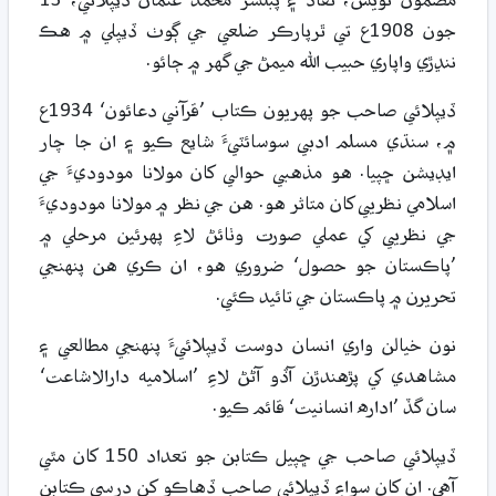
مضمون نويس، نقاد ۽ پبلشر محمد عثمان ڏيپلائي، 13
جون 1908ع تي ٿرپارڪر ضلعي جي ڳوٺ ڏيپلي ۾ هڪ
ننڍڙي واپاري حبيب الله ميمڻ جي گهر ۾ ڄائو.
ڏيپلائي صاحب جو پهريون ڪتاب ’قرآني دعائون‘ 1934ع
۾، سنڌي مسلم ادبي سوسائٽيءَ شايع ڪيو ۽ ان جا چار
ايڊيشن ڇپيا. هو مذهبي حوالي کان مولانا مودوديءَ جي
اسلامي نظريي کان متاثر هو. هن جي نظر ۾ مولانا مودوديءَ
جي نظريي کي عملي صورت وٺائڻ لاءِ پهرئين مرحلي ۾
’پاڪستان جو حصول‘ ضروري هو، ان ڪري هن پنهنجي
تحريرن ۾ پاڪستان جي تائيد ڪئي.
نون خيالن واري انسان دوست ڏيپلائيءَ پنهنجي مطالعي ۽
مشاهدي کي پڙهندڙن آڏو آڻڻ لاءِ ’اسلاميه دارالاشاعت‘
سان گڏ ’اداره انسانيت‘ قائم ڪيو.
ڏيپلائي صاحب جي ڇپيل ڪتابن جو تعداد 150 کان مٿي
آهي. ان کان سواءِ ڏيپلائي صاحب ڏهاڪو کن درسي ڪتابن