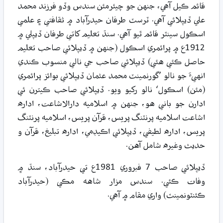
قائم ڪيل آهي، جنهن جو چيئرمئن سندس وڏو فرزند محمد
علي ڏيپلائي آهي. ٽرسٽ طرفان حيدرآباد ۾ ثقافتي ۽ علمي
اسڪول سينٽر قائم ٿيو آهي. سنڌ تعليم کاتي طرفان ڏيپلي ۾
1912ع ۾ پرائمري اسڪول (جنهن ۾ ڏيپلائي صاحب تعليم
حاصل ڪئي هئي) ڏيپلائي صاحب جي نالي منسوب ڪندي
انهيءَ جو نالو ’گورنمينٽ محمد عثمان ڏيپلائي بوائز پرائمري
(مئن) اسڪول‘ نالو رکيو ويو. ڏيپلائي صاحب ڪيترن ئي
ادارن جو باني هو، جنهن ۾ اسلاميه دارالاشاعت، اداره
اشاعت اسلاميه پرنٽنگ پريس، قرآن پريس، اسلاميه پرنٽنگ
پريس، اداره لطيفي، ڏيپلائي اڪيڊمي، اداره تبليغ، قرآن و
حديث وغيره شامل آهن.
ڏيپلائي صاحب 7 فبروري 1981ع تي حيدرآباد، سنڌ ۾
وفات ڪئي. سندس مزار شاهه مڪي (حيدرآباد
ڪئنٽونمينٽ) واري مقام ۾ آهي.