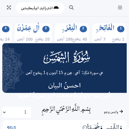
ائنڊرائيڊ ايپليڪيشن
الۡفَاتِحَۃِ
الۡبَقَرَۃِ
اٰلِ عِمۡرٰنَ
4
3
2
1
1 رڪوع
7 آيتون
40 رڪوع
286 آيتون
20 رڪوع
200 آيتون
24 رڪوع
091
surah
ھي سورة مَکِّیَّۃٌ آھي . ھِن ۾ 15 آيتون ۽ 1 رڪوع آھن
احسنُ البيان
مُترجم: مولانا محمد ادريس ڏاھري
بِسْمِ اللَّـهِ الرَّحْمَـٰنِ الرَّحِيمِ
واپس وڃو
91:1
وَالشَّمْسِ وَضُحٰىهَا ۽
1‏۝