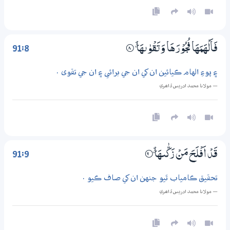
91:8
فَاَلْهَمَهَا فُجُوْرَهَا وَتَقْوٰىهَا ۽
8‏۝
۽ پوءِ الهام ڪيائين ان کي ان جي برائي ۽ ان جي تقوى .
— مولانا محمد ادريس ڏاھري
91:9
قَدْ اَفْلَحَ مَنْ زَكّٰىهَا ۽
9‏۝
تحقيق ڪامياب ٿيو جنهن ان کي صاف ڪيو .
— مولانا محمد ادريس ڏاھري