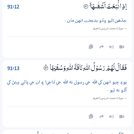
91:12
اِذِ انْۢبَعَثَ اَشْقٰىهَا ۽
۝12
جڏهن اٿيو وڏو بدبخت انهن مان .
— مولانا محمد ادريس ڏاھري
91:13
فَقَالَ لَهُمْ رَسُوْلُ اللّٰهِ نَاقَةَ اللّٰهِ وَسُقْيٰهَا
۝ۭ13
پوءِ چيو انهن کي الله جي رسول ته الله جي ڏاچيءَ ۽ ان جي پاڻي پيئڻ کي
آڏو نه ٿيو .
— مولانا محمد ادريس ڏاھري