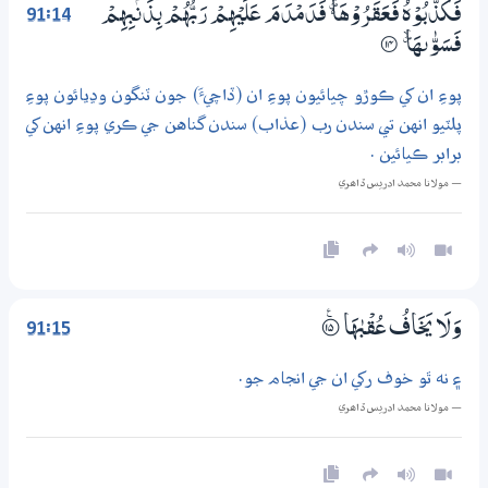
91:14
فَكَذَّبُوْهُ فَعَقَرُوْهَا ۱ فَدَمْدَمَ عَلَيْهِمْ رَبُّهُمْ بِذَنْۢبِهِمْ
فَسَوّٰىهَا ۽
۝14
پوءِ ان کي ڪوڙو چيائيون پوءِ ان (ڏاچيءَ) جون ٽنگون وڍيائون پوءِ
پلٽيو انهن تي سندن رب (عذاب) سندن گناهن جي ڪري پوءِ انهن کي
برابر ڪيائين .
— مولانا محمد ادريس ڏاھري
91:15
وَلَا يَخَافُ عُقْبٰهَا
؀ۧ15
۽ نه ٿو خوف رکي ان جي انجام جو.
— مولانا محمد ادريس ڏاھري