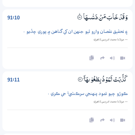
91:10
وَقَدْ خَابَ مَنْ دَسّٰـىهَا
۝ۭ10
۽ تحقيق نقصان وارو ٿيو جنهن ان کي گناهن ۾ پوري ڇڏيو .
— مولانا محمد ادريس ڏاھري
91:11
كَذَّبَتْ ثَـمُوْدُ بِطَغْوٰىهَآ ۽
۝11
ڪوڙو چيو ثمود پنهنجي سرڪشيءَ جي ڪري .
— مولانا محمد ادريس ڏاھري