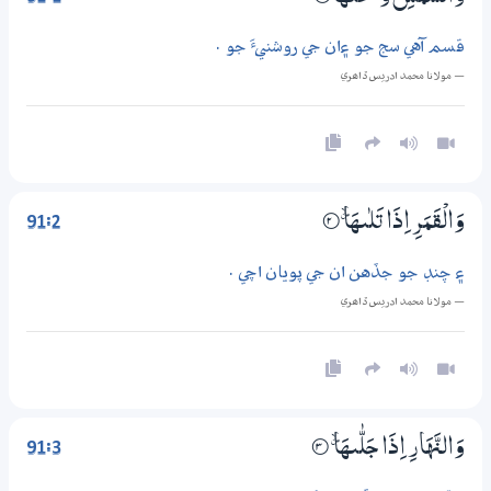
قسم آهي سج جو ۽ان جي روشنيءَ جو .
— مولانا محمد ادريس ڏاھري
91:2
وَالْقَمَرِ اِذَا تَلٰىهَا ۽
2‏۝
۽ چنڊ جو جڏهن ان جي پويان اچي .
— مولانا محمد ادريس ڏاھري
91:3
وَالنَّهَارِ اِذَا جَلّٰىهَا ۽
3‏۝