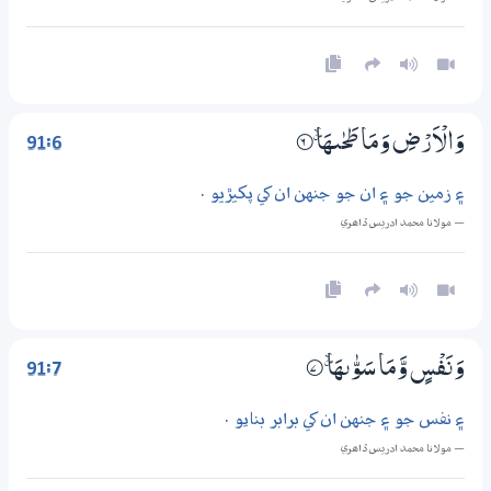
91:6
وَالْاَرْضِ وَمَا طَحٰىهَا ۽
6‏۝
۽ زمين جو ۽ ان جو جنهن ان کي پکيڙيو .
— مولانا محمد ادريس ڏاھري
91:7
وَنَفْسٍ وَّمَا سَوّٰىهَا ۽
7‏۝
۽ نفس جو ۽ جنهن ان کي برابر بنايو .
— مولانا محمد ادريس ڏاھري