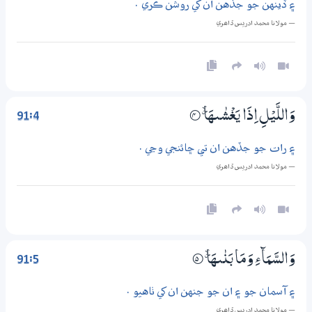
۽ ڏينهن جو جڏهن ان کي روشن ڪري .
— مولانا محمد ادريس ڏاھري
91:4
وَاللَّيْلِ اِذَا يَغْشٰـىهَا ۽
4‏۝
۽ رات جو جڏهن ان تي ڇائنجي وڃي .
— مولانا محمد ادريس ڏاھري
91:5
وَالسَّمَاۗءِ وَمَا بَنٰىهَا ۽
5‏۝
۽ آسمان جو ۽ ان جو جنهن ان کي ٺاهيو .
— مولانا محمد ادريس ڏاھري