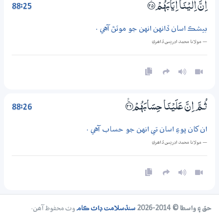
88:25
اِنَّ اِلَيْنَآ اِيَابَهُمْ ؀ۙ25
بيشڪ اسان ڏانهن انهن جو موٽڻ آهي .
— مولانا محمد ادريس ڏاھري
88:26
ثُـمَّ اِنَّ عَلَيْنَا حِسَابَهُمْ ؀ۧ26
ان کان پوءِ اسان تي انهن جو حساب آهي .
— مولانا محمد ادريس ڏاھري
حق ۽ واسطا © 2014-2026
سنڌسلامت ڊاٽ ڪام
وٽ محفوظ آھن.