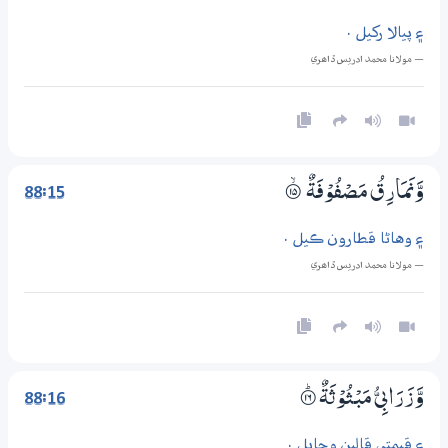
۽ پيالا رکيل .
— مولانا محمد ادريس ڏاھري
88:15
وَّنَمَارِقُ مَصْفُوْفَةٌ
۝ۙ15
۽ وهاڻا قطارون ڪيل .
— مولانا محمد ادريس ڏاھري
88:16
وَّزَرَابِيُّ مَبْثُوْثَةٌ
۝ۭ16
۽ قيمتي قالين وڇايل .