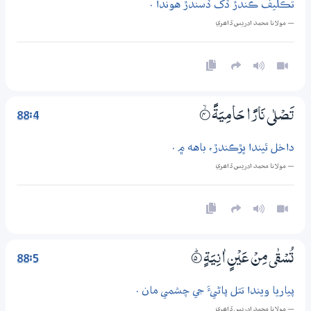
تڪليف ڪندڙ ڏک ڏسندڙ هوندا .
— مولانا محمد ادريس ڏاھري
88:4
تَصْلٰى نَارًا حَامِيَةً
4‏۝ۙ
داخل ٿيندا ڀڙڪندڙ، باهه ۾ .
— مولانا محمد ادريس ڏاھري
88:5
تُسْقٰى مِنْ عَيْنٍ اٰنِيَةٍ
5‏۝ۭ
پياريا ويندا تتل پاڻيءَ جي چشمي مان .
— مولانا محمد ادريس ڏاھري