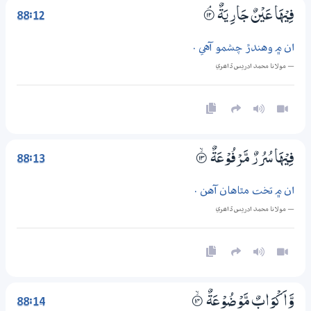
88:12
فِيْهَا عَيْنٌ جَارِيَةٌ
۝ۘ12
ان ۾ وهندڙ چشمو آهي .
— مولانا محمد ادريس ڏاھري
88:13
فِيْهَا سُرُرٌ مَّرْفُوْعَةٌ
۝ۙ13
ان ۾ تخت مٿاهان آهن .
— مولانا محمد ادريس ڏاھري
88:14
وَّاَكْوَابٌ مَّوْضُوْعَةٌ
۝ۙ14