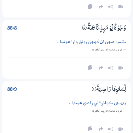
88:8
وُجُوْهٌ يَّوْمَىِٕذٍ نَّاعِمَةٌ
8‏۝ۙ
ڪيترا منهن ان ڏينهن رونق وارا هوندا .
— مولانا محمد ادريس ڏاھري
88:9
لِّسَعْيِهَا رَاضِيَةٌ
9‏۝ۙ
پنهنجي ڪمائيءَ تي راضي هوندا .
— مولانا محمد ادريس ڏاھري