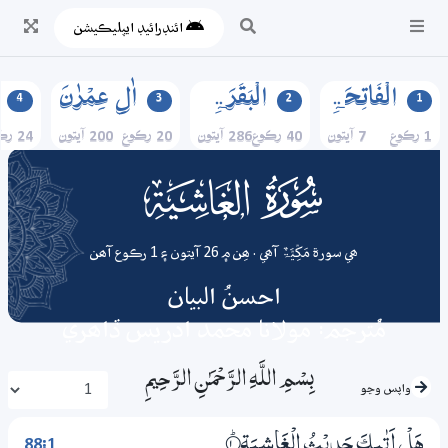
ائنڊرائيڊ ايپليڪيشن
الۡفَاتِحَۃِ
الۡبَقَرَۃِ
اٰلِ عِمۡرٰنَ
4
3
2
1
1 رڪوع
7 آيتون
40 رڪوع
286 آيتون
20 رڪوع
200 آيتون
24 رڪوع
088
surah
ھي سورة مَکِّیَّۃٌ آھي . ھِن ۾ 26 آيتون ۽ 1 رڪوع آھن
احسنُ البيان
مُترجم: مولانا محمد ادريس ڏاھري
بِسْمِ اللَّـهِ الرَّحْمَـٰنِ الرَّحِيمِ
واپس وڃو
88:1
هَلْ اَتٰىكَ حَدِيْثُ الْغَاشِـيَةِ
1‏۝ۭ