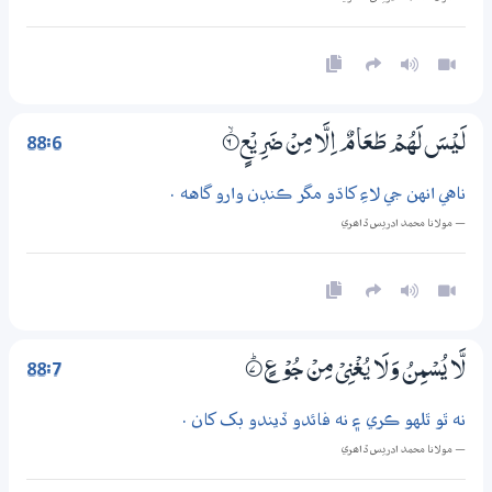
88:6
لَيْسَ لَهُمْ طَعَامٌ اِلَّا مِنْ ضَرِيْعٍ
6‏۝ۙ
ناهي انهن جي لاءِ کاڌو مگر ڪنڊن وارو گاهه .
— مولانا محمد ادريس ڏاھري
88:7
لَّا يُسْمِنُ وَلَا يُغْنِيْ مِنْ جُوْعٍ
7‏۝ۭ
نه ٿو ٿلهو ڪري ۽ نه فائدو ڏيندو بک کان .
— مولانا محمد ادريس ڏاھري