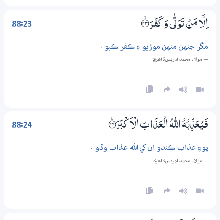
88:23
اِلَّا مَنْ تَوَلّٰى وَكَفَرَ ؀ۙ23
مگر جنهن منهن موڙيو ۽ ڪفر ڪيو .
— مولانا محمد ادريس ڏاھري
88:24
فَيُعَذِّبُهُ اللّٰهُ الْعَذَابَ الْاَكْبَرَ ؀ۭ24
پوءِ عذاب ڪندو ان کي الله عذاب وڏو .
— مولانا محمد ادريس ڏاھري