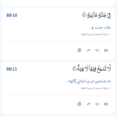
88:10
فِيْ جَنَّةٍ عَالِيَةٍ
۝ۙ10
بلند جنت ۾ .
— مولانا محمد ادريس ڏاھري
88:11
لَّا تَسْمَعُ فِيْهَا لَاغِيَةً
۝ۭ11
نه ٻڌندين ان ۾ اجائي ڳالهه .
— مولانا محمد ادريس ڏاھري