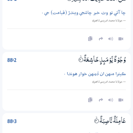
ڇا آئي تو وٽ خبر ڇائنجي ويندڙ (قيامت) جي .
— مولانا محمد ادريس ڏاھري
88:2
وُجُوْهٌ يَّوْمَىِٕذٍ خَاشِعَةٌ
2‏۝ۙ
ڪيترا منهن ان ڏينهن خوار هوندا .
— مولانا محمد ادريس ڏاھري
88:3
عَامِلَةٌ نَّاصِبَةٌ
3‏۝ۙ