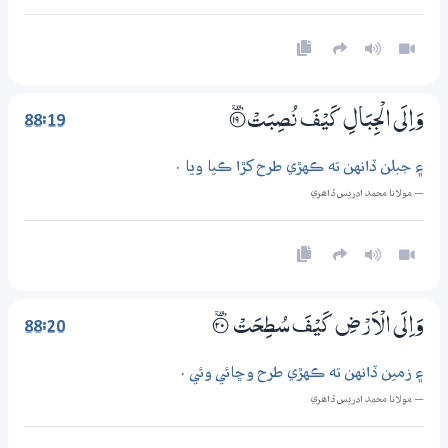
88:19
وَاِلَى الْجِبَالِ كَيْفَ نُصِبَتْ
؀۪19
۽ جبلن ڏانهن ته ڪهڙي طرح کڙا ڪيا ويا .
— مولانا محمد ادريس ڏاھري
88:20
وَاِلَى الْاَرْضِ كَيْفَ سُطِحَتْ
؀۪20
۽ زمين ڏانهن ته ڪهڙي طرح وڇائي وئي .
— مولانا محمد ادريس ڏاھري