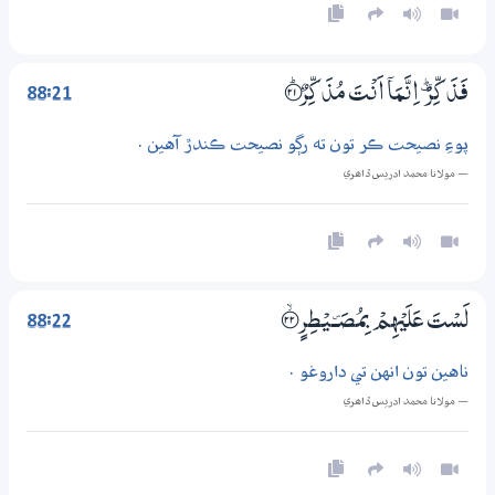
88:21
فَذَكِّرْ ڜ اِنَّـمَآ اَنْتَ مُذَكِّرٌ ؀ۭ21
پوءِ نصيحت ڪر تون ته رڳو نصيحت ڪندڙ آهين .
— مولانا محمد ادريس ڏاھري
88:22
لَسْتَ عَلَيْهِمْ بِمُصَــــۜــيْطِرٍ ؀ۙ22
ناهين تون انهن تي داروغو .
— مولانا محمد ادريس ڏاھري