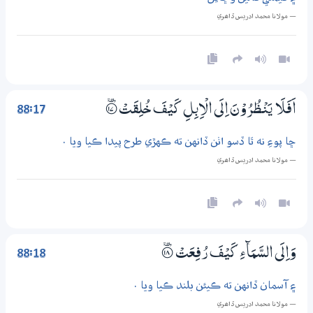
— مولانا محمد ادريس ڏاھري
88:17
اَفَلَا يَنْظُرُوْنَ اِلَى الْاِبِلِ كَيْفَ خُلِقَتْ
؀۪17
ڇا پوءِ نه ٿا ڏسو اٺن ڏانهن ته ڪهڙي طرح پيدا ڪيا ويا .
— مولانا محمد ادريس ڏاھري
88:18
وَاِلَى السَّمَاۗءِ كَيْفَ رُفِعَتْ
؀۪18
۽ آسمان ڏانهن ته ڪيئن بلند ڪيا ويا .
— مولانا محمد ادريس ڏاھري