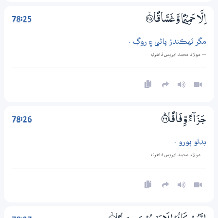
78:25
اِلَّا حَمِيْمًا وَّغَسَّاقًا ؀ۙ25
مگر ٽهڪندڙ پاڻي ۽ روڳ .
— مولانا محمد ادريس ڏاھري
78:26
جَزَاۗءً وِّفَاقًا ؀ۭ26
بدلو پورو .
— مولانا محمد ادريس ڏاھري