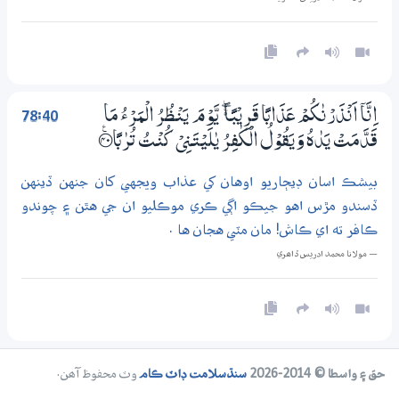
78:40
اِنَّآ اَنْذَرْنٰكُمْ عَذَابًا قَرِيْبًا ڄ يَّوْمَ يَنْظُرُ الْمَرْءُ مَا
قَدَّمَتْ يَدٰهُ وَيَقُوْلُ الْكٰفِرُ يٰلَيْتَــنِيْ كُنْتُ تُرٰبًا ؀ۧ40
بيشڪ اسان ڊيڄاريو اوهان کي عذاب ويجهي کان جنهن ڏينهن
ڏسندو مڙس اهو جيڪو اڳي ڪري موڪليو ان جي هٿن ۽ چوندو
ڪافر ته اي ڪاش! مان مٽي هجان ها .
— مولانا محمد ادريس ڏاھري
حق ۽ واسطا © 2014-2026
سنڌسلامت ڊاٽ ڪام
وٽ محفوظ آھن.