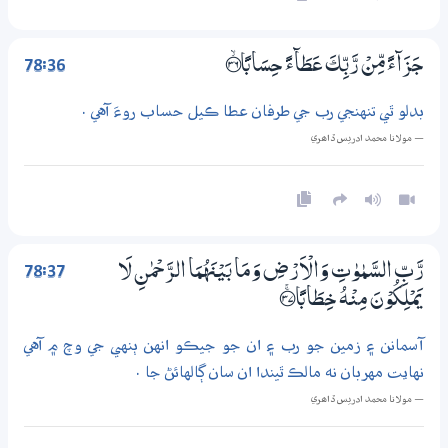
78:36
جَزَاۗءً مِّنْ رَّبِّكَ عَطَاۗءً حِسَابًا ؀ۙ36
بدلو ٿي تنهنجي رب جي طرفان عطا ڪيل حساب روءَ آهي .
— مولانا محمد ادريس ڏاھري
78:37
رَّبِّ السَّمٰوٰتِ وَالْاَرْضِ وَمَا بَيْنَهُمَا الرَّحْمٰنِ لَا
يَمْلِكُوْنَ مِنْهُ خِطَابًا ؀ۚ37
آسمانن ۽ زمين جو رب ۽ ان جو جيڪو انهن ٻنهي جي وچ ۾ آهي
نهايت مهربان نه مالڪ ٿيندا ان سان ڳالهائڻ جا .
— مولانا محمد ادريس ڏاھري