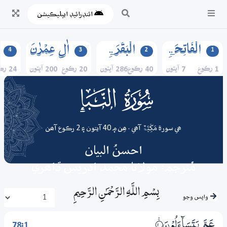
ائنڊرائيڊ ايپليڪيشن
الۡفَاتِحَۃِ
الۡبَقَرَۃِ
اٰلِ عِمۡرٰنَ
4
3
2
1
1 رڪوع
7 آيتون
40 رڪوع
286 آيتون
20 رڪوع
200 آيتون
24 رڪوع
078
surah
ھي سورة مَکِّیَّۃٌ آھي . ھِن ۾ 40 آيتون ۽ 2 رڪوع آھن
احسنُ البيان
مُترجم: مولانا محمد ادريس ڏاھري
بِسْمِ اللَّـهِ الرَّحْمَـٰنِ الرَّحِيمِ
واپس وڃو
78:1
عَمَّ يَتَسَاۗءَلُوْنَ
1‏۝ۚ