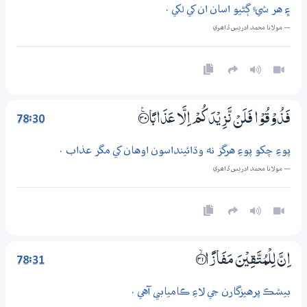
۽ هر شيءِ ڳڻيو اسان ان کي لکي .
— مولانا محمد ادريس ڏاھري
78:30
فَذُوْقُوْا فَلَنْ نَّزِيْدَكُمْ اِلَّا عَذَابًا ؀ۧ30
پوءِ چکو پوءِ هرگز نه وڌائينداسون اوهان کي مگر عذاب .
— مولانا محمد ادريس ڏاھري
78:31
اِنَّ لِلْمُتَّقِيْنَ مَفَازًا ؀ۙ31
بيشڪ پرهيزگارن جي لاءِ ڪاميابي آهي .