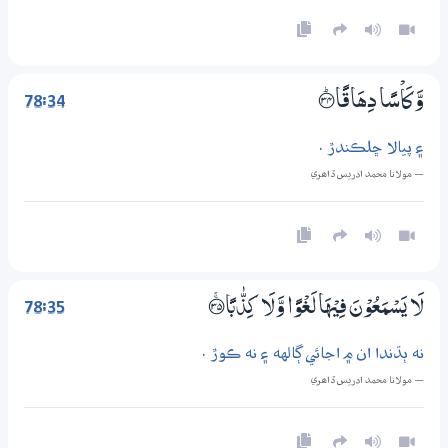
78:34
وَّكَاْسًا دِهَاقًا ؀ۭ34
۽ پيالا ڇلڪندڙ .
— مولانا محمد ادريس ڏاھري
78:35
لَا يَسْمَعُوْنَ فِيْهَا لَغْوًا وَّلَا كِذّٰبًا ؀ۚ35
نه ٻڌندا ان ۾ اجائي ڳالهه ۽ نه ڪوڙ .
— مولانا محمد ادريس ڏاھري