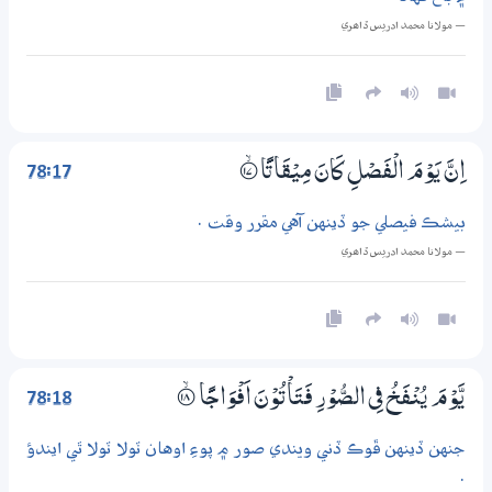
— مولانا محمد ادريس ڏاھري
78:17
اِنَّ يَوْمَ الْفَصْلِ كَانَ مِيْقَاتًا
؀ۙ17
بيشڪ فيصلي جو ڏينهن آهي مقرر وقت .
— مولانا محمد ادريس ڏاھري
78:18
يَّوْمَ يُنْفَخُ فِي الصُّوْرِ فَتَاْتُوْنَ اَفْوَاجًا
؀ۙ18
جنهن ڏينهن ڦوڪ ڏني ويندي صور ۾ پوءِ اوهان ٽولا ٽولا ٿي ايندؤ
.