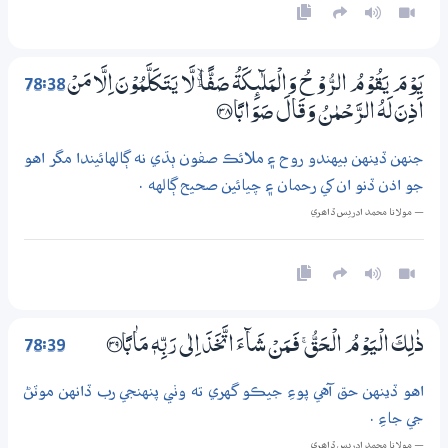
78:38
يَوْمَ يَقُوْمُ الرُّوْحُ وَالْمَلٰۗىِٕكَةُ صَفًّا ٷ لَّا يَتَكَلَّمُوْنَ اِلَّا مَنْ
اَذِنَ لَهُ الرَّحْـمٰنُ وَقَالَ صَوَابًا ؀38
جنهن ڏينهن بيهندو روح ۽ ملائڪ صفون ٻڌي نه ڳالهائيندا مگر اهو
جو اذن ڏنو ان کي رحمان ۽ چيائين صحيح ڳالهه .
— مولانا محمد ادريس ڏاھري
78:39
ذٰلِكَ الْيَوْمُ الْـحَقُّ ۚ فَـمَنْ شَاۗءَ اتَّخَذَ اِلٰى رَبِّهٖ مَاٰبًا ؀39
اهو ڏينهن حق آهي پوءِ جيڪو گهري ته وٺي پنهنجي رب ڏانهن موٽڻ
جي جاءِ .
— مولانا محمد ادريس ڏاھري