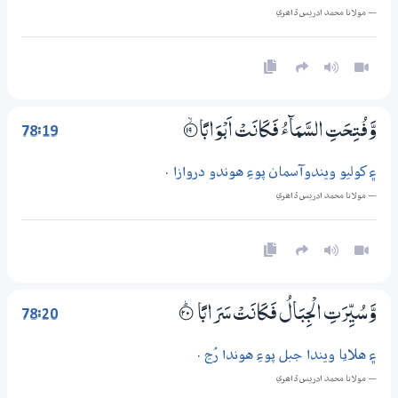
— مولانا محمد ادريس ڏاھري
78:19
وَّفُتِحَتِ السَّمَاۗءُ فَكَانَتْ اَبْوَابًا
؀ۙ19
۽ کوليو ويندوآسمان پوءِ هوندو دروازا .
— مولانا محمد ادريس ڏاھري
78:20
وَّسُيِّرَتِ الْجِبَالُ فَكَانَتْ سَرَابًا
؀ۭ20
۽ هلايا ويندا جبل پوءِ هوندا رُڃ .
— مولانا محمد ادريس ڏاھري