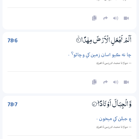
78:6
اَلَمْ نَجْعَلِ الْاَرْضَ مِهٰدًا
6‏۝ۙ
ڇا نه ڪيو اسان زمين کي وڇاڻو؟ .
— مولانا محمد ادريس ڏاھري
78:7
وَّالْـجِبَالَ اَوْتَادًا ۽
7‏۝
۽ جبلن کي ميخون .
— مولانا محمد ادريس ڏاھري