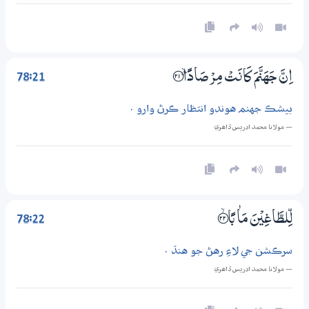
78:21
اِنَّ جَهَنَّمَ كَانَتْ مِرْصَادًا ۽ ؀21
بيشڪ جهنم هوندو انتظار ڪرڻ وارو .
— مولانا محمد ادريس ڏاھري
78:22
لِّلطَّاغِيْنَ مَاٰ بًا ؀ۙ22
سرڪشن جي لاءِ رهڻ جو هنڌ .
— مولانا محمد ادريس ڏاھري