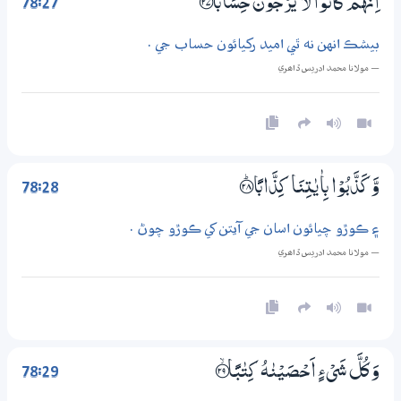
78:27
اِنَّهُمْ كَانُوْا لَا يَرْجُوْنَ حِسَابًا ؀ۙ27
بيشڪ انهن نه ٿي اميد رکيائون حساب جي .
— مولانا محمد ادريس ڏاھري
78:28
وَّكَذَّبُوْا بِاٰيٰتِنَا كِذَّابًا ؀ۭ28
۽ ڪوڙو چيائون اسان جي آيتن کي ڪوڙو چوڻ .
— مولانا محمد ادريس ڏاھري
78:29
وَكُلَّ شَيْءٍ اَحْصَيْنٰهُ كِتٰبًا ؀ۙ29