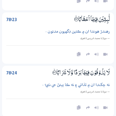
78:23
لّٰبِثِيْنَ فِيْهَآ اَحْقَابًا ؀ۚ23
رهندڙ هوندا ان ۾ ڪئين ڊگهيون مدتون .
— مولانا محمد ادريس ڏاھري
78:24
لَا يَذُوْقُوْنَ فِيْهَا بَرْدًا وَّلَا شَرَابًا ؀ۙ24
نه چکندا ان ۾ ٿڌائي ۽ نه ڪا پيئڻ جي شيءِ .
— مولانا محمد ادريس ڏاھري