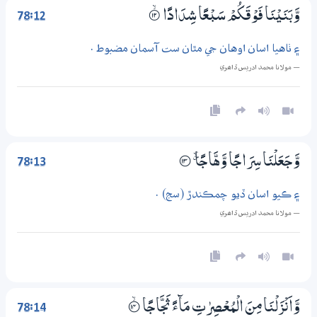
78:12
وَّبَنَيْنَا فَوْقَكُمْ سَبْعًا شِدَادًا
۝ۙ12
۽ ٺاهيا اسان اوهان جي مٿان ست آسمان مضبوط .
— مولانا محمد ادريس ڏاھري
78:13
وَّجَعَلْنَا سِرَاجًا وَّهَّاجًا ۽
؀13
۽ ڪيو اسان ڏيو چمڪندڙ (سج) .
— مولانا محمد ادريس ڏاھري
78:14
وَّاَنْزَلْنَا مِنَ الْمُعْــصِرٰتِ مَاۗءً ثَجَّاجًا
؀ۙ14