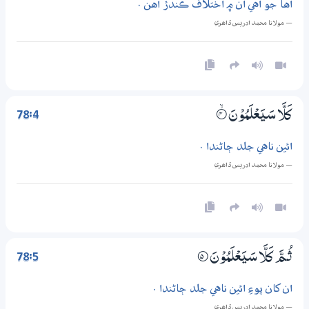
اها جو اهي ان ۾ اختلاف ڪندڙ آهن .
— مولانا محمد ادريس ڏاھري
78:4
كَلَّا سَيَعْلَمُوْنَ
4‏۝ۙ
ائين ناهي جلد ڄاڻندا .
— مولانا محمد ادريس ڏاھري
78:5
ثُـمَّ كَلَّا سَيَعْلَمُوْنَ
5‏۝
ان کان پوءِ ائين ناهي جلد ڄاڻندا .
— مولانا محمد ادريس ڏاھري