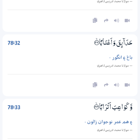
— مولانا محمد ادريس ڏاھري
78:32
حَدَاۗىِٕقَ وَاَعْنَابًا ؀ۙ32
باغ ۽ انگور .
— مولانا محمد ادريس ڏاھري
78:33
وَّكَوَاعِبَ اَتْرَابًا ؀ۙ33
۽ هم عمر نوجوان زالون .
— مولانا محمد ادريس ڏاھري