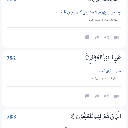
ڇا جي باري ۾ هڪ ٻئي کان پڇن ٿا .
— مولانا محمد ادريس ڏاھري
78:2
عَنِ النَّبَاِ الْعَظِيْمِ
2‏۝ۙ
خبر وڏيءَ جو .
— مولانا محمد ادريس ڏاھري
78:3
الَّذِيْ هُمْ فِيْهِ مُخْـتَلِفُوْنَ
3‏۝ۭ