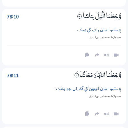
78:10
وَّجَعَلْنَا الَّيْلَ لِبَاسًا
۝ۙ10
۽ ڪيو اسان رات کي ڍڪ .
— مولانا محمد ادريس ڏاھري
78:11
وَّجَعَلْنَا النَّهَارَ مَعَاشًا
۝۠11
۽ ڪيو اسان ڏينهن کي گذران جو وقت .
— مولانا محمد ادريس ڏاھري