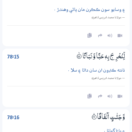
۽ وسايو سون ڪڪرن مان پاڻي وهندڙ .
— مولانا محمد ادريس ڏاھري
78:15
لِّنُخْرِجَ بِهٖ حَبًّا وَّنَبَاتًا
؀ۙ15
تانته ڪڍون ان سان داڻا ۽ سلا .
— مولانا محمد ادريس ڏاھري
78:16
وَّجَنّٰتٍ اَلْفَافًا
؀ۭ16
۽ باغ گهاٽا .