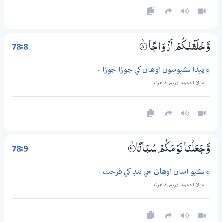
78:8
وَّخَلَقْنٰكُمْ اَزْوَاجًا
8‏۝ۙ
۽ پيدا ڪيوسون اوهان کي جوڙا جوڙا .
— مولانا محمد ادريس ڏاھري
78:9
وَّجَعَلْنَا نَوْمَكُمْ سُبَاتًا
9‏۝ۙ
۽ ڪيو اسان اوهان جي ننڊ کي فرحت .
— مولانا محمد ادريس ڏاھري