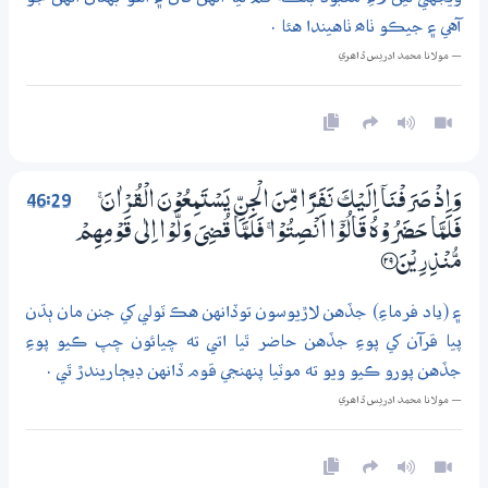
آهي ۽ جيڪو ٺاھ ٺاهيندا هئا .
— مولانا محمد ادريس ڏاھري
46:29
وَاِذْ صَرَفْنَآ اِلَيْكَ نَفَرًا مِّنَ الْجِنِّ يَسْتَمِعُوْنَ الْقُرْاٰنَ ۚ
فَلَمَّا حَضَرُوْهُ قَالُوْٓا اَنْصِتُوْا ۚ فَلَمَّا قُضِيَ وَلَّوْا اِلٰى قَوْمِهِمْ
مُّنْذِرِيْنَ ؀29
۽ (ياد فرماءِ) جڏهن لاڙيوسون توڏانهن هڪ ٽولي کي جنن مان ٻڌن
پيا قرآن کي پوءِ جڏهن حاضر ٿيا اتي ته چيائون چپ ڪيو پوءِ
جڏهن پورو ڪيو ويو ته موٽيا پنهنجي قوم ڏانهن ڊيڄاريندڙ ٿي .
— مولانا محمد ادريس ڏاھري