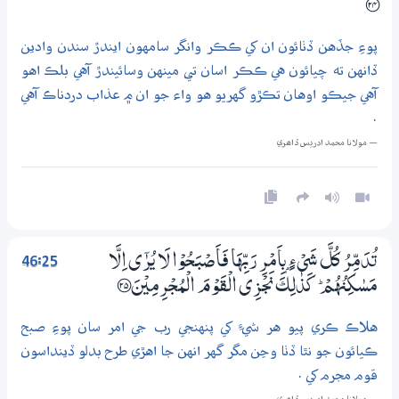
؀ۙ24
پوءِ جڏهن ڏٺائون ان کي ڪڪر وانگر سامهون ايندڙ سندن وادين
ڏانهن ته چيائون هي ڪڪر اسان تي مينهن وسائيندڙ آهي بلڪ اهو
آهي جيڪو اوهان تڪڙو گهريو هو واء جو ان ۾ عذاب دردناڪ آهي
.
— مولانا محمد ادريس ڏاھري
46:25
تُدَمِّرُ كُلَّ شَيْءٍۢ بِاَمْرِ رَبِّهَا فَاَصْبَحُوْا لَا يُرٰٓى اِلَّا
مَسٰكِنُهُمْ ۭ كَذٰلِكَ نَجْزِي الْقَوْمَ الْمُجْرِمِيْنَ ؀25
هلاڪ ڪري پيو هر شيءِ کي پنهنجي رب جي امر سان پوءِ صبح
ڪيائون جو نٿا ڏٺا وڃن مگر گهر انهن جا اهڙي طرح بدلو ڏينداسون
قوم مجرم کي .