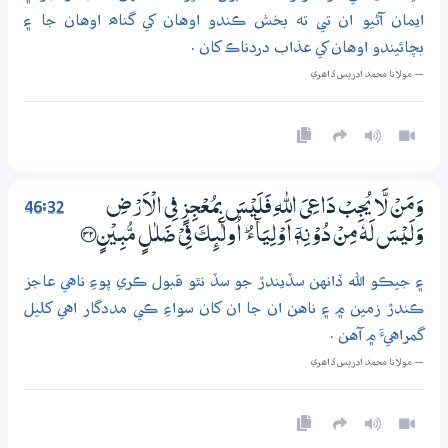
ايمان آڻيو ان تي ته بخش ڪندو اوهان کي گناھ اوهان جا ۽
بچائيندو اوهان کي عذاب دردناڪ کان .
— مولانا محمد ادريس ڏاھري
46:32
وَمَنْ لَّا يُجِبْ دَاعِيَ اللّٰهِ فَلَيْسَ بِمُعْجِزٍ فِي الْاَرْضِ
وَلَيْسَ لَهٗ مِنْ دُوْنِهٖٓ اَوْلِيَاۗءُ ۭ اُولٰۗىِٕكَ فِيْ ضَلٰـلٍ مُّبِيْنٍ ؀32
۽ جيڪو الله ڏانهن سڏيندڙ جو سڏ نٿو قبول ڪري پوءِ ناهي عاجز
ڪندڙ زمين ۾ ۽ ناهن ان جا ان کان سواءِ ڪي مددگار اهي کليل
گمراهيءَ ۾ آهن .
— مولانا محمد ادريس ڏاھري