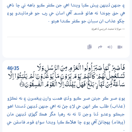
۽ جنهن ڏينهن پيش ڪيا ويندا اهي جن ڪفر ڪيو باهه تي ڇا ناهي
هي حق چوندا ته هائو قسم آهي اسان جي رب جو فرمائيندو پوءِ
چکو عذاب ان سببان جو ڪفر ڪندا هيئو .
— مولانا محمد ادريس ڏاھري
46:35
فَاصْبِرْ كَـمَا صَبَرَ اُولُوا الْعَزْمِ مِنَ الرُّسُلِ وَلَا
تَسْتَعْجِلْ لَّهُمْ ۭ كَاَنَّهُمْ يَوْمَ يَرَوْنَ مَا يُوْعَدُوْنَ ۙ لَمْ يَلْبَثُوْٓا اِلَّا
سَاعَةً مِّنْ نَّهَارٍ ۭ بَلٰــغٌ ۚ فَهَلْ يُهْلَكُ اِلَّا الْقَوْمُ الْفٰسِقُوْنَ ؀ۧ35
پوءِ صبر ڪر جيئن صبر ڪيو وڏي همت وارن پيغمبرن ۽ نه تڪڙو
(عذاب) طلب ڪر انهن جي لاءِ ڄڻ ته اهي جنهن ڏينهن ڏسندا اهو
جيڪو وعدو ڏنا وڃن ٿا ته نه رهيا مگر هڪ گهڙي ڏينهن مان
(پيغام) پهچائڻ آهي پوءِ ڇا هلاڪ ڪيا ويندا سواءِ قوم فاسقن جي
.