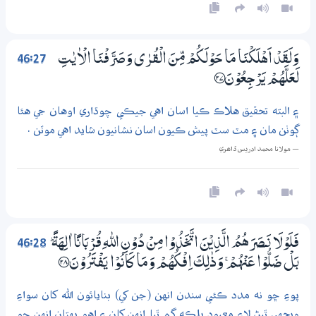
46:27
وَلَقَدْ اَهْلَكْنَا مَا حَوْلَكُمْ مِّنَ الْقُرٰى وَصَرَّفْنَا الْاٰيٰتِ
لَعَلَّهُمْ يَرْجِعُوْنَ ؀27
۽ البته تحقيق هلاڪ ڪيا اسان اهي جيڪي چوڌاري اوهان جي هئا
ڳوٺن مان ۽ مٽ سٽ پيش ڪيون اسان نشانيون شايد اهي موٽن .
— مولانا محمد ادريس ڏاھري
46:28
فَلَوْلَا نَــصَرَهُمُ الَّذِيْنَ اتَّخَذُوْا مِنْ دُوْنِ اللّٰهِ قُرْبَانًا اٰلِهَةً ۭ
بَلْ ضَلُّوْا عَنْهُمْ ۚ وَذٰلِكَ اِفْكُهُمْ وَمَا كَانُوْا يَفْتَرُوْنَ ؀28
پوءِ ڇو نه مدد ڪئي سندن انهن (جن کي) بنايائون الله کان سواءِ
ويجهي ٿيڻ لاءِ معبود بلڪه گم ٿيا انهن کان ۽ اهو بهتان انهن جو