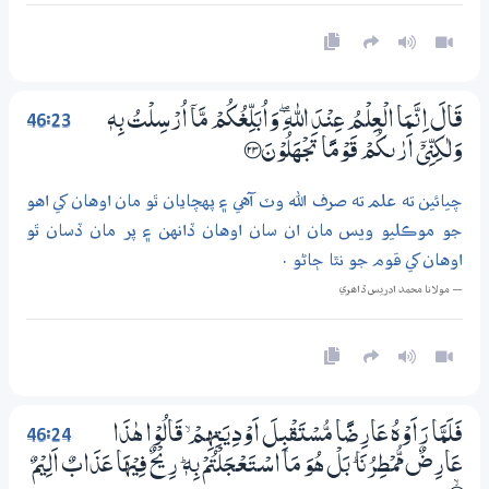
46:23
قَالَ اِنَّـمَا الْعِلْمُ عِنْدَ اللّٰهِ ڮ وَاُبَلِّغُكُمْ مَّآ اُرْسِلْتُ بِهٖ
وَلٰكِنِّىْٓ اَرٰىكُمْ قَوْمًا تَجْـهَلُوْنَ ؀23
چيائين ته علم ته صرف الله وٽ آهي ۽ پهچايان ٿو مان اوهان کي اهو
جو موڪليو ويس مان ان سان اوهان ڏانهن ۽ پر مان ڏسان ٿو
اوهان کي قوم جو نٿا ڄاڻو .
— مولانا محمد ادريس ڏاھري
46:24
فَلَمَّا رَاَوْهُ عَارِضًا مُّسْتَقْبِلَ اَوْدِيَــتِهِمْ ۙ قَالُوْا ھٰذَا
عَارِضٌ مُّمْطِرُنَا ۭ بَلْ هُوَ مَا اسْـتَعْــجَلْتُمْ بِهٖ ۭ رِيْحٌ فِيْهَا عَذَابٌ اَلِيْمٌ