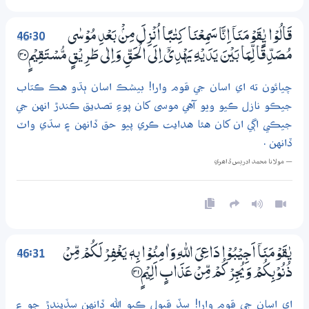
46:30
قَالُوْا يٰقَوْمَنَآ اِنَّا سَمِعْنَا كِتٰبًا اُنْزِلَ مِنْۢ بَعْدِ مُوْسٰى
مُصَدِّقًا لِّمَا بَيْنَ يَدَيْهِ يَهْدِيْٓ اِلَى الْحَـقِّ وَاِلٰى طَرِيْقٍ مُّسْـتَقِيْمٍ ؀30
چيائون ته اي اسان جي قوم وارا! بيشڪ اسان ٻڌو هڪ ڪتاب
جيڪو نازل ڪيو ويو آهي موسى کان پوءِ تصديق ڪندڙ انهن جي
جيڪي اڳي ان کان هئا هدايت ڪري پيو حق ڏانهن ۽ سڌي واٽ
ڏانهن .
— مولانا محمد ادريس ڏاھري
46:31
يٰقَوْمَنَآ اَجِيْبُوْا دَاعِيَ اللّٰهِ وَاٰمِنُوْا بِهٖ يَغْفِرْ لَكُمْ مِّنْ
ذُنُوْبِكُمْ وَيُجِرْكُمْ مِّنْ عَذَابٍ اَلِيْمٍ ؀31
اي اسان جي قوم وارا! سڏ قبول ڪيو الله ڏانهن سڏيندڙ جو ۽