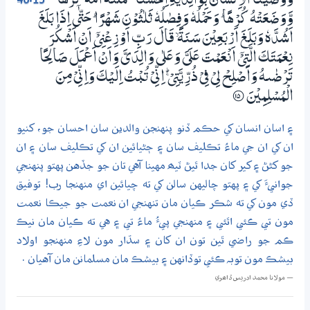
46:15
وَوَصَّيْنَا الْاِنْسَانَ بِوَالِدَيْهِ اِحْسٰـنًا ۭ حَمَلَتْهُ اُمُّهٗ كُرْهًا
وَّوَضَعَتْهُ كُرْهًا ۭ وَحَمْلُهٗ وَفِصٰلُهٗ ثَلٰثُوْنَ شَهْرًا ۭ حَتّىٰٓ اِذَا بَلَغَ
اَشُدَّهٗ وَبَلَـغَ اَرْبَعِيْنَ سَـنَةً ۙ قَالَ رَبِّ اَوْزِعْنِيْٓ اَنْ اَشْكُرَ
نِعْمَتَكَ الَّتِيْٓ اَنْعَمْتَ عَلَيَّ وَعَلٰي وَالِدَيَّ وَاَنْ اَعْمَلَ صَالِحًا
تَرْضٰىهُ وَاَصْلِحْ لِيْ فِيْ ذُرِّيَّتِيْ ڝ اِنِّىْ تُبْتُ اِلَيْكَ وَاِنِّىْ مِنَ
الْمُسْلِمِيْنَ
؀15
۽ اسان انسان کي حڪم ڏنو پنهنجن والدين سان احسان جو، کنيو
ان کي ان جي ماءُ تڪليف سان ۽ ڄڻيائين ان کي تڪليف سان ۽ ان
جو کڻڻ ۽ کير کان جدا ٿيڻ ٽيھ مهينا آهي تان جو جڏهن پهتو پنهنجي
جوانيءَ کي ۽ پهتو چاليهن سالن کي ته چيائين اي منهنجا رب! توفيق
ڏي مون کي ته شڪر ڪيان مان تنهنجي ان نعمت جو جيڪا نعمت
مون تي ڪئي اٿئي ۽ منهنجي پيءُ ماءُ تي ۽ هي ته ڪيان مان نيڪ
ڪم جو راضي ٿين تون ان کان ۽ سڌار مون لاءِ منهنجو اولاد
بيشڪ مون توبہ ڪئي توڏانهن ۽ بيشڪ مان مسلمانن مان آهيان .
— مولانا محمد ادريس ڏاھري