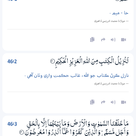
حا - ميم .
— مولانا محمد ادريس ڏاھري
46:2
تَنْزِيْلُ الْكِتٰبِ مِنَ اللّٰهِ الْعَزِيْزِ الْحَكِيْمِ
2‏۝
نازل ڪرڻ ڪتاب جو الله، غالب حڪمت واري وٽان آهي .
— مولانا محمد ادريس ڏاھري
46:3
مَا خَلَقْنَا السَّمٰوٰتِ وَالْاَرْضَ وَمَا بَيْنَهُمَآ اِلَّا بِالْـحَـقِّ
وَاَجَلٍ مُّسَمًّى ۭ وَالَّذِيْنَ كَفَرُوْا عَمَّآ اُنْذِرُوْا مُعْرِضُوْنَ
3‏۝