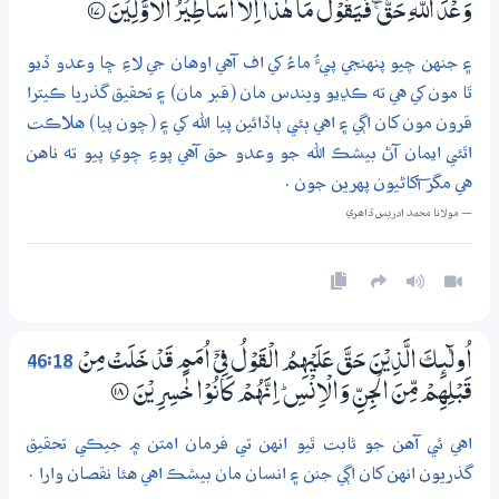
وَعْدَ اللّٰهِ حَقٌّ ښ فَيَقُوْلُ مَا ھٰذَآ اِلَّآ اَسَاطِيْرُ الْاَوَّلِيْنَ
؀17
۽ جنهن چيو پنهنجي پيءُ ماءُ کي اف آهي اوهان جي لاءِ ڇا وعدو ڏيو
ٿا مون کي هي ته ڪڍيو ويندس مان (قبر مان) ۽ تحقيق گذريا ڪيترا
قرون مون کان اڳي ۽ اهي ٻئي ٻاڏائين پيا الله کي ۽ (چون پيا) هلاڪت
اٿئي ايمان آڻ بيشڪ الله جو وعدو حق آهي پوءِ چوي پيو ته ناهن
هي مگر آکاڻيون پهرين جون .
— مولانا محمد ادريس ڏاھري
46:18
اُولٰۗىِٕكَ الَّذِيْنَ حَقَّ عَلَيْهِمُ الْقَوْلُ فِيْٓ اُمَمٍ قَدْ خَلَتْ مِنْ
قَبْلِهِمْ مِّنَ الْجِنِّ وَالْاِنْسِ ۭ اِنَّهُمْ كَانُوْا خٰسِرِيْنَ
؀18
اهي ئي آهن جو ثابت ٿيو انهن تي فرمان امتن ۾ جيڪي تحقيق
گذريون انهن کان اڳي جنن ۽ انسان مان بيشڪ اهي هئا نقصان وارا .