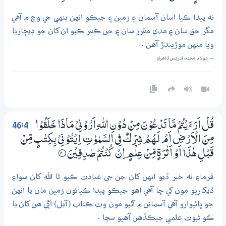
نه پيدا ڪيا اسان آسمان ۽ زمين ۽ جيڪو انهن ٻنهي جي وچ ۾ آهي
مگر حق سان ۽ مدي مقرر سان ۽ جن ڪفر ڪيو ان کان جو ڊيڄاريا
ويا منهن موڙيندڙ آهن .
— مولانا محمد ادريس ڏاھري
46:4
قُلْ اَرَءَيْتُمْ مَّا تَدْعُوْنَ مِنْ دُوْنِ اللّٰهِ اَرُوْنِيْ مَاذَا خَلَقُوْا
مِنَ الْاَرْضِ اَمْ لَــهُمْ شِرْكٌ فِي السَّمٰوٰتِ ۭ اِيْتُوْنِيْ بِكِتٰبٍ مِّنْ
قَبْلِ ھٰذَآ اَوْ اَثٰرَةٍ مِّنْ عِلْمٍ اِنْ كُنْتُمْ صٰدِقِيْنَ
4‏۝
فرماءِ ته خبر ڏيو انهن کان جن جي عبادت ڪيو ٿا الله کان سواءِ
ڏيکاريو مون کي ڇا آهي اهو جيڪو پيدا ڪيائون زمين مان يا انهن
جو ڀائيوارو آهي آسمانن ۾ آڻيو مون وٽ ڪتاب (آيل) اڳي هن کان يا
ڪو ثبوت علمي جيڪڏهن آهيو سچا .