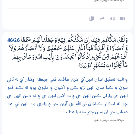
— مولانا محمد ادريس ڏاھري
46:26
وَلَقَدْ مَكَّنّٰهُمْ فِيْمَآ اِنْ مَّكَّنّٰكُمْ فِيْهِ وَجَعَلْنَا لَهُمْ سَمْعًا
وَّاَبْصَارًا وَّاَفْـــِٕدَةً ڮ فَـمَآ اَغْنٰى عَنْهُمْ سَمْعُهُمْ وَلَآ اَبْصَارُهُمْ وَلَآ
اَفْــِٕدَتُهُمْ مِّنْ شَيْءٍ اِذْ كَانُوْا يَجْـحَدُوْنَ ۙ بِاٰيٰتِ اللّٰهِ وَحَاقَ بِهِمْ
مَّا كَانُوْا بِهٖ يَسْتَهْزِءُوْنَ ؀ۧ26
۽ البته تحقيق اسان انهن کي ايتري طاقت ڏني جيڪا اوهان کي نه ڏني
سون ۽ ڪيا سان انهن لاءِ ڪن ۽ اکيون ۽ دليون پوءِ نه ڪم ڏنو
انهن جي پاران ڪنن انهن جي ۽ نه اکين انهن جي ۽ نه دلين انهن جي
ڇو ته انڪار ڪيائون ٿي الله جي آيتن جو ۽ پلٽجي پيو انهن تي اهو
عذاب جو ان سان چٿر ڪندا هئا .
— مولانا محمد ادريس ڏاھري