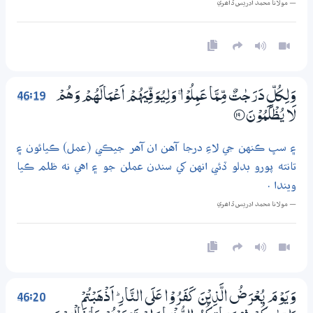
— مولانا محمد ادريس ڏاھري
46:19
وَلِكُلٍّ دَرَجٰتٌ مِّـمَّا عَـمِلُوْا ۚ وَلِيُوَفِّيَهُمْ اَعْـمَالَهُمْ وَهُمْ
لَا يُظْلَمُوْنَ
؀19
۽ سڀ ڪنهن جي لاءِ درجا آهن ان آهر جيڪي (عمل) ڪيائون ۽
تانته پورو بدلو ڏئي انهن کي سندن عملن جو ۽ اهي نه ظلم ڪيا
ويندا .
— مولانا محمد ادريس ڏاھري
46:20
وَيَوْمَ يُعْرَضُ الَّذِيْنَ كَفَرُوْا عَلَي النَّارِ ۭ اَذْهَبْتُمْ