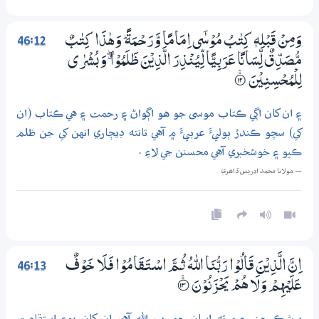
46:12
وَمِنْ قَبْلِهٖ كِتٰبُ مُوْسٰٓى اِمَامًا وَّرَحْـمَةً ۭ وَھٰذَا كِتٰبٌ
مُّصَدِّقٌ لِّسَانًا عَرَبِيًّا لِّيُنْذِرَ الَّذِيْنَ ظَلَمُوْا ڰ وَبُشْرٰى
لِلْمُحْسِـنِيْنَ
۝ۚ12
۽ ان کان اڳي ڪتاب موسى جو هو اڳواڻ ۽ رحمت ۽ هي ڪتاب (ان
کي) سچو ڪندڙ ٻوليءَ عربيءَ ۾ آهي تانته ڊيڄاري انهن کي جن ظلم
ڪيو ۽ خوشخبري آهي محسنن جي لاءِ .
— مولانا محمد ادريس ڏاھري
46:13
اِنَّ الَّذِيْنَ قَالُوْا رَبُّنَا اللّٰهُ ثُـمَّ اسْـتَـقَامُوْا فَلَا خَوْفٌ
عَلَيْهِمْ وَلَا هُمْ يَحْزَنُوْنَ
؀ۚ13
بيشڪ جن چيو ته اسان جو رب الله آهي ان کان پوءِ استقامت