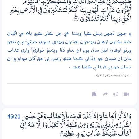
طَيِّبٰتِكُمْ فِيْ حَيَاتِكُمُ الدُّنْيَا وَاسْتَمْتَعْتُمْ بِهَا ۚ فَالْيَوْمَ
تُجْـزَوْنَ عَذَابَ الْهُوْنِ بِـمَا كُنْتُمْ تَسْـتَكْبِرُوْنَ فِي الْاَرْضِ بِغَيْرِ
الْحَقِّ وَبِـمَا كُنْتُمْ تَفْسُقُوْنَ
؀ۧ20
۽ جنهن ڏينهن پيش ڪيا ويندا اهي جن ڪفر ڪيو باھ جي اڳيان
ختم ڪيون اوهان پنهنجون نعمتون پنهنجي دنيوي حياتيءَ ۾ ۽ نفعو
ورتو اوهان انهن سان پوءِ اڄ بدلو ڏنا ويندؤ خواريءَ واري عذاب
سان ان سببان جو وڏائي ڪندا هيئو زمين تي حق کان سواءِ ۽ ان
سببان جو بي فرماني ڪندا هيئو .
— مولانا محمد ادريس ڏاھري
46:21
وَاذْكُرْ اَخَا عَادٍ ۭ اِذْ اَنْذَرَ قَوْمَهٗ بِالْاَحْقَافِ وَقَدْ خَلَتِ
النُّذُرُ مِنْۢ بَيْنِ يَدَيْهِ وَمِنْ خَلْفِهٖٓ اَلَّا تَعْبُدُوْٓا اِلَّا اللّٰهَ ۭ اِنِّىْٓ
اَخَافُ عَلَيْكُمْ عَذَابَ يَوْمٍ عَظِيْمٍ ؀21