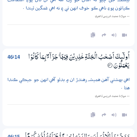
ڪيائون پوءِ ناهي ڪو خوف انهن تي ۽ نه اهي غمگين ٿيندا .
— مولانا محمد ادريس ڏاھري
46:14
اُولٰۗىِٕكَ اَصْـحٰبُ الْـجَنَّةِ خٰلِدِيْنَ فِيْهَا ۚ جَزَاۗءًۢ بِـمَا كَانُوْا
يَعْمَلُوْنَ
؀14
اهي بهشتي آهن هميشہ رهندڙ ان ۾ بدلو آهي انهن جو جيڪي ڪندا
هئا .
— مولانا محمد ادريس ڏاھري