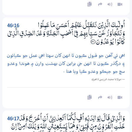
46:16
اُولٰۗىِٕكَ الَّذِيْنَ نَتَقَبَّلُ عَنْهُمْ اَحْسَنَ مَا عَـمِلُوْا
وَنَتَجَاوَزُ عَنْ سَـيِّاٰتِهِمْ فِيْٓ اَصْحٰبِ الْـجَــنَّةِ ۭ وَعْدَ الصِّدْقِ الَّذِيْ
كَانُوْا يُوْعَدُوْنَ
؀16
اهي ئي آهن جو قبول ڪيون ٿا انهن کان سهڻا اهي عمل جو ڪيائون
۽ درگذر ڪيون ٿا انهن جي براين کان بهشت وارن ۾ هوندا وعدو
سچ جو جيڪو وعدو ڪيا ويا هئا .
— مولانا محمد ادريس ڏاھري
46:17
وَالَّذِيْ قَالَ لِوَالِدَيْهِ اُفٍّ لَّكُمَآ اَتَعِدٰنِنِيْٓ اَنْ اُخْرَجَ وَقَدْ
خَلَتِ الْقُرُوْنُ مِنْ قَبْلِيْ ۚ وَهُمَا يَسْتَغِيْثٰنِ اللّٰهَ وَيْلَكَ اٰمِنْ ڰ اِنَّ