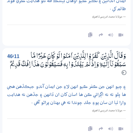
ايمان آندائين ۽ تڪبر ڪيو اوهان بيشڪ الله نٿو هدايت ڪري قوم
ظالم کي .
— مولانا محمد ادريس ڏاھري
46:11
وَقَالَ الَّذِيْنَ كَفَرُوْا لِلَّذِيْنَ اٰمَنُوْا لَوْ كَانَ خَيْرًا مَّا
سَبَقُوْنَآ اِلَيْهِ ۭ وَاِذْ لَمْ يَهْتَدُوْا بِهٖ فَسَيَقُوْلُوْنَ ھٰذَآ اِفْكٌ قَدِيْمٌ
؀11
۽ چيو انهن جن ڪفر ڪيو انهن لاءِ جن ايمان آندو جيڪڏهن هجي
ها ڀلو ته نه اڳرائي ڪن ها اسان کان ان ڏانهن ۽ جڏهن نه هدايت
وارا ٿيا ان سان پوءِ جلد چوندا ته هي بهتان پراڻو آهي .
— مولانا محمد ادريس ڏاھري