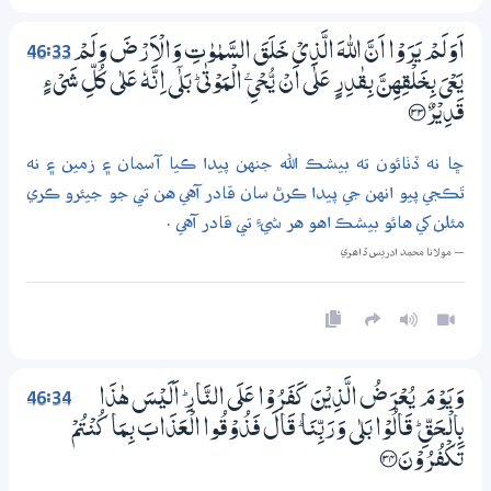
46:33
اَوَلَمْ يَرَوْا اَنَّ اللّٰهَ الَّذِيْ خَلَقَ السَّمٰوٰتِ وَالْاَرْضَ وَلَمْ
يَعْيَ بِـخَلْقِهِنَّ بِقٰدِرٍ عَلٰٓي اَنْ يُّـحْيِ ۦ الْمَوْتٰى ۭ بَلٰٓي اِنَّهٗ عَلٰي كُلِّ شَيْءٍ
قَدِيْرٌ ؀33
ڇا نه ڏٺائون ته بيشڪ الله جنهن پيدا ڪيا آسمان ۽ زمين ۽ نه
ٿڪجي پيو انهن جي پيدا ڪرڻ سان قادر آهي هن تي جو جيئرو ڪري
مئلن کي هائو بيشڪ اهو هر شيءِ تي قادر آهي .
— مولانا محمد ادريس ڏاھري
46:34
وَيَوْمَ يُعْرَضُ الَّذِيْنَ كَفَرُوْا عَلَي النَّارِ ۭ اَلَيْسَ ھٰذَا
بِالْـحَقِّ ۭ قَالُوْا بَلٰي وَرَبِّنَا ۭ قَالَ فَذُوْقُوا الْعَذَابَ بِـمَا كُنْتُمْ
تَكْفُرُوْنَ ؀34