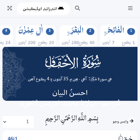
ائنڊرائيڊ ايپليڪيشن
الۡفَاتِحَۃِ
الۡبَقَرَۃِ
اٰلِ عِمۡرٰنَ
4
3
2
1
1 رڪوع
7 آيتون
40 رڪوع
286 آيتون
20 رڪوع
200 آيتون
24 رڪوع
046
surah
ھي سورة مَکِّیَّۃٌ آھي . ھِن ۾ 35 آيتون ۽ 4 رڪوع آھن
احسنُ البيان
مُترجم: مولانا محمد ادريس ڏاھري
بِسْمِ اللَّـهِ الرَّحْمَـٰنِ الرَّحِيمِ
واپس وڃو
46:1
حٰــمۗ
1‏۝ۚ