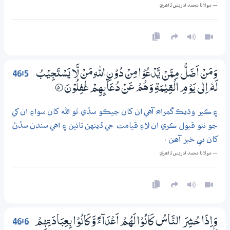
— مولانا محمد ادريس ڏاھري
46:5
وَمَنْ اَضَلُّ مِـمَّنْ يَّدْعُوْا مِنْ دُوْنِ اللّٰهِ مَنْ لَّا يَسْتَجِيْبُ
لَهٗ ٓ اِلٰى يَوْمِ الْقِيٰمَةِ وَهُمْ عَنْ دُعَاۗىِٕهِمْ غٰفِلُوْنَ
5‏۝
۽ ڪير وڌيڪ گمراھ آهي ان کان جيڪو سڏي ٿو الله کان سواءِ ان کي
جو نٿو قبول ڪري ان لاءِ قيامت جي ڏينهن تائين ۽ اهي سندن سڏڻ
کان بي خبر آهن .
— مولانا محمد ادريس ڏاھري
46:6
وَاِذَا حُشِرَ النَّاسُ كَانُوْا لَهُمْ اَعْدَاۗءً وَّكَانُوْا بِعِبَادَتِهِمْ