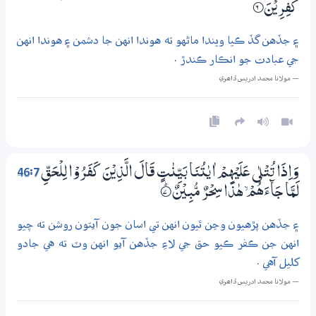
كٰفِرِيْنَ
6‏۝
۽ جڏهن گڏ ڪيا ويندا ماڻهو ته هوندا انهن جا دشمن ۽ هوندا انهن
جي عبادت جو انڪار ڪندڙ .
— مولانا محمد ادريس ڏاھري
46:7
وَاِذَا تُتْلٰى عَلَيْهِمْ اٰيٰتُنَا بَيِّنٰتٍ قَالَ الَّذِيْنَ كَفَرُوْا لِلْحَقِّ
لَمَّا جَاۗءَهُمْ ۙ ھٰذَا سِحْرٌ مُّبِيْنٌ
7‏۝ۭ
۽ جڏهن پڙهيون وڃن ٿيون انهن تي اسان جون آيتون روشن ته چيو
انهن جن ڪفر ڪيو حق جي لاءِ جڏهن آيو انهن وٽ ته هي جادو
کليل آهي .
— مولانا محمد ادريس ڏاھري