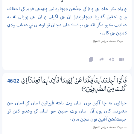
۽ ياد ڪر عاد جي ڀاءُ کي جڏهن ڊيڄاريائين پنهنجي قوم کي احقاف
۾ ۽ تحقيق گذريا ڊيڄاريندڙ ان جي اڳيان ۽ ان جي پويان ته نه
عبادت ڪيو مگر الله جي بيشڪ مان ڊڄان ٿو اوهان تي عذاب وڏي
ڏينهن جي کان .
— مولانا محمد ادريس ڏاھري
46:22
قَالُوْٓا اَجِئْتَـنَا لِتَاْفِكَنَا عَنْ اٰلِهَتِنَا ۚ فَاْتِنَا بِـمَا تَعِدُنَآ اِنْ
كُنْتَ مِنَ الصّٰدِقِيْنَ ؀22
چيائون ته ڇا آئين تون اسان وٽ تانته ڦيرائين اسان کي اسان جن
معبودن کان پوءِ آڻ اسان وٽ جنهن جو اسان کي وعدو ڏين ٿو
جيڪڏهن آهين تون سچن مان .
— مولانا محمد ادريس ڏاھري