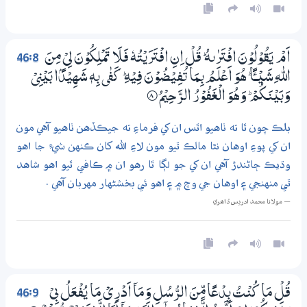
46:8
اَمْ يَقُوْلُوْنَ افْتَرٰىهُ ۭ قُلْ اِنِ افْتَرَيْتُهٗ فَلَا تَمْلِكُوْنَ لِيْ مِنَ
اللّٰهِ شَيْـــــًٔا ۭ هُوَ اَعْلَمُ بِـمَا تُفِيْضُوْنَ فِيْهِ ۭ كَفٰى بِهٖ شَهِيْدًۢا بَيْنِيْ
وَبَيْنَكُمْ ۭ وَهُوَ الْغَفُوْرُ الرَّحِيْمُ
8‏۝
بلڪ چون ٿا ته ٺاهيو اٿس ان کي فرماءِ ته جيڪڏهن ٺاهيو آهي مون
ان کي پوءِ اوهان نٿا مالڪ ٿيو مون لاءِ الله کان ڪنهن شيءِ جا اهو
وڌيڪ ڄاڻندڙ آهي ان کي جو لڳا ٿا رهو ان ۾ ڪافي ٿيو اهو شاهد
ٿي منهنجي ۽ اوهان جي وچ ۾ ۽ اهو ئي بخشڻهار مهربان آهي .
— مولانا محمد ادريس ڏاھري
46:9
قُلْ مَا كُنْتُ بِدْعًا مِّنَ الرُّسُلِ وَمَآ اَدْرِيْ مَا يُفْعَلُ بِيْ