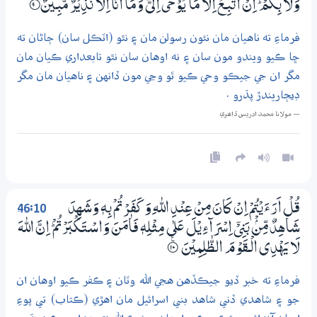
وَلَا بِكُمْ ۭ اِنْ اَتَّبِــعُ اِلَّا مَا يُوْحٰٓى اِلَيَّ وَمَآ اَنَا اِلَّا نَذِيْرٌ مُّبِيْنٌ
9‏۝
فرماءِ ته ناهيان مان نئون رسولن مان ۽ نٿو (اٽڪل سان) ڄاڻان ته
ڇا ڪيو ويندو مون سان ۽ نه اوهان سان نٿو تابعداري ڪيان مان
مگر ان جي جيڪو وحي ڪيو ٿو وڃي مون ڏانهن ۽ ناهيان مان مگر
ڊيڄاريندڙ پڌرو .
— مولانا محمد ادريس ڏاھري
46:10
قُلْ اَرَءَيْتُمْ اِنْ كَانَ مِنْ عِنْدِ اللّٰهِ وَكَفَرْتُمْ بِهٖ وَشَهِدَ
شَاهِدٌ مِّنْۢ بَنِيْٓ اِسْرَاۗءِيْلَ عَلٰي مِثْلِهٖ فَاٰمَنَ وَاسْـتَكْبَرْتُمْ ۭ اِنَّ اللّٰهَ
لَا يَهْدِي الْــقَوْمَ الظّٰلِمِيْنَ
۝ۧ10
فرماءِ ته خبر ڏيو جيڪڏهن هجي الله وٽان ۽ ڪفر ڪيو اوهان ان
جو ۽ شاهدي ڏني شاهد بني اسرائيل مان اهڙي (ڪتاب) تي پوءِ