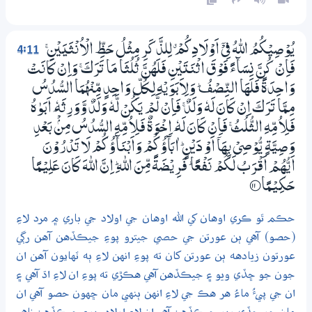
4:11
يُوْصِيْكُمُ اللّٰهُ فِيْٓ اَوْلَادِكُمْ ۤ لِلذَّكَرِ مِثْلُ حَظِّ الْاُنْثَيَيْنِ ۚ
فَاِنْ كُنَّ نِسَاۗءً فَوْقَ اثْنَتَيْنِ فَلَھُنَّ ثُلُثَا مَا تَرَكَ ۚ وَاِنْ كَانَتْ
وَاحِدَةً فَلَھَا النِّصْفُ ۭ وَلِاَبَوَيْهِ لِكُلِّ وَاحِدٍ مِّنْهُمَا السُّدُسُ
مِـمَّا تَرَكَ اِنْ كَانَ لَهٗ وَلَدٌ ۚ فَاِنْ لَّمْ يَكُنْ لَّهٗ وَلَدٌ وَّوَرِثَهٗ ٓ اَبَوٰهُ
فَلِاُمِّهِ الثُّلُثُ ۚ فَاِنْ كَانَ لَهٗ ٓ اِخْوَةٌ فَلِاُمِّهِ السُّدُسُ مِنْۢ بَعْدِ
وَصِيَّةٍ يُّوْصِيْ بِھَآ اَوْ دَيْنٍ ۭ اٰبَاۗؤُكُمْ وَاَبْنَاۗؤُكُمْ لَا تَدْرُوْنَ
اَيُّھُمْ اَقْرَبُ لَكُمْ نَفْعًا ۭ فَرِيْضَةً مِّنَ اللّٰهِ ۭ اِنَّ اللّٰهَ كَانَ عَلِيْـمًا
حَكِـيْـمًا
؀11
حڪم ٿو ڪري اوهان کي الله اوهان جي اولاد جي باري ۾ مرد لاءِ
(حصو) آهي ٻن عورتن جي حصي جيترو پوءِ جيڪڏهن آهن رڳي
عورتون زيادهه ٻن عورتن کان ته پوءِ انهن لاءِ ٻه ٽهايون آهن ان
جون جو ڇڏي ويو ۽ جيڪڏهن آهي هڪڙي ته پوءِ ان لاءِ اڌ آهي ۽
ان جي پيءُ ماءُ هر هڪ جي لاءِ انهن ٻنهي مان ڇهون حصو آهي ان