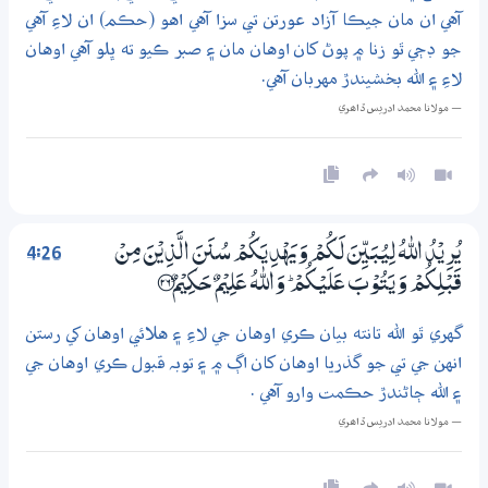
آهي ان مان جيڪا آزاد عورتن تي سزا آهي اهو (حڪم) ان لاءِ آهي
جو ڊڄي ٿو زنا ۾ پوڻ کان اوهان مان ۽ صبر ڪيو ته ڀلو آهي اوهان
لاءِ ۽ الله بخشيندڙ مهربان آهي.
— مولانا محمد ادريس ڏاھري
4:26
يُرِيْدُ اللّٰهُ لِيُـبَيِّنَ لَكُمْ وَيَهْدِيَكُمْ سُنَنَ الَّذِيْنَ مِنْ
قَبْلِكُمْ وَيَتُوْبَ عَلَيْكُمْ ۭ وَاللّٰهُ عَلِيْمٌ حَكِيْمٌ ؀26
گهري ٿو الله تانته بيان ڪري اوهان جي لاءِ ۽ هلائي اوهان کي رستن
انهن جي تي جو گذريا اوهان کان اڳ ۾ ۽ توبہ قبول ڪري اوهان جي
۽ الله ڄاڻندڙ حڪمت وارو آهي .
— مولانا محمد ادريس ڏاھري