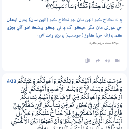
ۭ اِنَّهٗ كَانَ فَاحِشَةً وَّمَقْتًا ۭ وَسَاۗءَ سَبِيْلًا ؀ۧ22
۽ نه نڪاح ڪيو انهن سان جو نڪاح ڪيو (انهن سان) پيئرن اوهان
جي عورتن مان مگر جيڪو اڳ ۾ ٿي چڪو بيشڪ اهو آهي بڇڙو
ڪم ۽ (الله جي) ڪاوڙ (جوسبب) ۽ بري واٽ آهي .
— مولانا محمد ادريس ڏاھري
4:23
حُرِّمَتْ عَلَيْكُمْ اُمَّھٰتُكُمْ وَبَنٰتُكُمْ وَاَخَوٰتُكُمْ وَعَـمّٰتُكُمْ
وَخٰلٰـتُكُمْ وَبَنٰتُ الْاَخِ وَبَنٰتُ الْاُخْتِ وَاُمَّھٰتُكُمُ الّٰتِيْٓ
اَرْضَعْنَكُمْ وَاَخَوٰتُكُمْ مِّنَ الرَّضَاعَةِ وَاُمَّھٰتُ نِسَاۗىِٕكُمْ
وَرَبَاۗىِٕبُكُمُ الّٰتِيْ فِيْ حُـجُوْرِكُمْ مِّنْ نِّسَاۗىِٕكُمُ الّٰتِيْ دَخَلْتُمْ بِهِنَّ ۡ
فَاِنْ لَّمْ تَكُوْنُوْا دَخَلْتُمْ بِهِنَّ فَلَا جُنَاحَ عَلَيْكُمْ ۡ وَحَلَاۗىِٕلُ
اَبْنَاۗىِٕكُمُ الَّذِيْنَ مِنْ اَصْلَابِكُمْ ۙ وَاَنْ تَـجْمَعُوْا بَيْنَ الْاُخْتَيْنِ