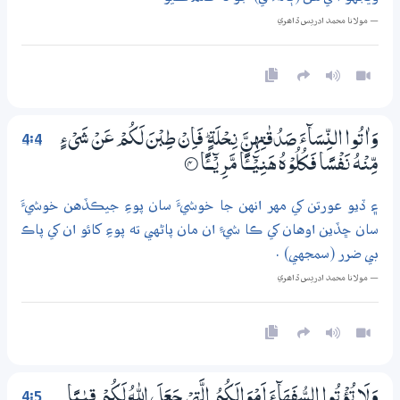
— مولانا محمد ادريس ڏاھري
4:4
وَاٰتُوا النِّسَاۗءَ صَدُقٰتِهِنَّ نِـحْلَةٍ ۭ فَاِنْ طِبْنَ لَكُمْ عَنْ شَيْءٍ
مِّنْهُ نَفْسًا فَكُلُوْهُ هَنِيْۗــــــًٔـا مَّرِيْۗـــــــًٔـا
4‏۝
۽ ڏيو عورتن کي مهر انهن جا خوشيءَ سان پوءِ جيڪڏهن خوشيءَ
سان ڇڏين اوهان کي ڪا شيءِ ان مان پاڻهي ته پوءِ کائو ان کي پاڪ
بي ضرر (سمجهي) .
— مولانا محمد ادريس ڏاھري
4:5
وَلَا تُؤْتُوا السُّفَھَاۗءَ اَمْوَالَكُمُ الَّتِىْ جَعَلَ اللّٰهُ لَكُمْ قِيٰـمًا