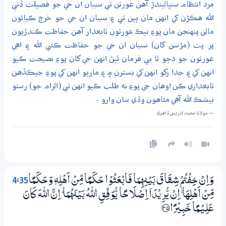
مرد انتظام سنڀاليندڙ آهن عورتن تي سببان ان جي جو فضيلت ڏني
الله هڪڙن کي انهن مان ٻين تي ۽ سببان ان جي جو خرچ ڪيائون
مالن پنهنجن مان پوءِ نيڪ عورتون تابعدار آهن حفاظت ڪندڙيون
پر پٺ (مڙسن کان) سببان ان جي جو حفاظت ڪئي الله ۽ اهي
عورتون جو ڊڄو ٿا بي فرمان ٿيڻ انهن جي کان پوءِ نصيحت ڪيو
انهن کي ۽ جدا رکو انهن کي بسترن ۾ ۽ ماريو انهن کي پوءِ جيڪڏهن
تابعداري ڪن اوهان جي پوءِ نه طلب ڪيو انهن تي (الزام جو) رستو
بيشڪ الله آهي مٿاهون وڏي سان وارو .
— مولانا محمد ادريس ڏاھري
4:35
وَاِنْ خِفْتُمْ شِقَاقَ بَيْنِهِمَا فَابْعَثُوْا حَكَـمًا مِّنْ اَھْلِهٖ وَحَكَـمًا
مِّنْ اَھْلِھَا ۚ اِنْ يُّرِيْدَآ اِصْلَاحًا يُّوَفِّقِ اللّٰهُ بَيْنَهُمَا ۭ اِنَّ اللّٰهَ كَانَ
عَلِــيْـمًا خَبِيْرًا ؀35