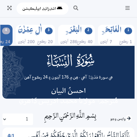
ائنڊرائيڊ ايپليڪيشن
الۡفَاتِحَۃِ
الۡبَقَرَۃِ
اٰلِ عِمۡرٰنَ
4
3
2
1
1 رڪوع
7 آيتون
40 رڪوع
286 آيتون
20 رڪوع
200 آيتون
24 رڪوع
004
surah
ھي سورة مَدَنِیَّۃٌ آھي . ھِن ۾ 176 آيتون ۽ 24 رڪوع آھن
احسنُ البيان
مُترجم: مولانا محمد ادريس ڏاھري
بِسْمِ اللَّـهِ الرَّحْمَـٰنِ الرَّحِيمِ
واپس وڃو
4:1
يٰٓاَيُّھَا النَّاسُ اتَّقُوْا رَبَّكُمُ الَّذِيْ خَلَقَكُمْ مِّنْ نَّفْسٍ