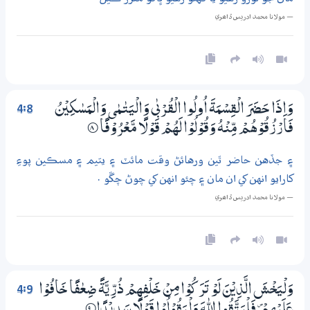
— مولانا محمد ادريس ڏاھري
4:8
وَاِذَا حَضَرَ الْقِسْمَةَ اُولُوا الْقُرْبٰي وَالْيَتٰـمٰى وَالْمَسٰكِيْنُ
فَارْزُقُوْھُمْ مِّنْهُ وَقُوْلُوْا لَھُمْ قَوْلًا مَّعْرُوْفًا
8‏۝
۽ جڏهن حاضر ٿين ورهائڻ وقت مائٽ ۽ يتيم ۽ مسڪين پوءِ
کارايو انهن کي ان مان ۽ چئو انهن کي چوڻ چڱو .
— مولانا محمد ادريس ڏاھري
4:9
وَلْيَخْشَ الَّذِيْنَ لَوْ تَرَكُوْا مِنْ خَلْفِھِمْ ذُرِّيَّةً ضِعٰفًا خَافُوْا