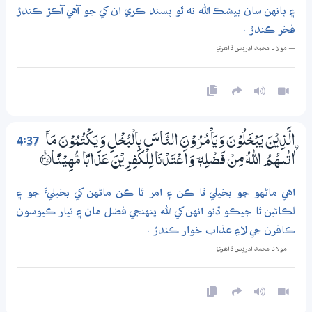
۽ ٻانهن سان بيشڪ الله نه ٿو پسند ڪري ان کي جو آهي آڪڙ ڪندڙ
فخر ڪندڙ .
— مولانا محمد ادريس ڏاھري
4:37
ۨالَّذِيْنَ يَبْخَلُوْنَ وَيَاْمُرُوْنَ النَّاسَ بِالْبُخْلِ وَيَكْتُمُوْنَ مَآ
اٰتٰىھُمُ اللّٰهُ مِنْ فَضْلِهٖ ۭ وَاَعْتَدْنَا لِلْكٰفِرِيْنَ عَذَابًا مُّهِيْنًا ؀ۚ37
اهي ماڻهو جو بخيلي ٿا ڪن ۽ امر ٿا ڪن ماڻهن کي بخيليءَ جو ۽
لڪائين ٿا جيڪو ڏنو انهن کي الله پنهنجي فضل مان ۽ تيار ڪيوسون
ڪافرن جي لاءِ عذاب خوار ڪندڙ .
— مولانا محمد ادريس ڏاھري