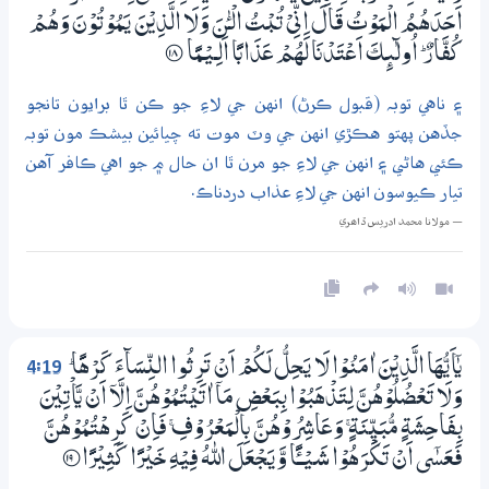
اَحَدَھُمُ الْمَوْتُ قَالَ اِنِّىْ تُبْتُ الْــٰٔنَ وَلَا الَّذِيْنَ يَـمُوْتُوْنَ وَھُمْ
كُفَّارٌ ۭ اُولٰۗىِٕكَ اَعْتَدْنَا لَھُمْ عَذَابًا اَلِـــيْـمًا
؀18
۽ ناهي توبہ (قبول ڪرڻ) انهن جي لاءِ جو ڪن ٿا برايون تانجو
جڏهن پهتو هڪڙي انهن جي وٽ موت ته چيائين بيشڪ مون توبہ
ڪئي هاڻي ۽ انهن جي لاءِ جو مرن ٿا ان حال ۾ جو اهي ڪافر آهن
تيار ڪيوسون انهن جي لاءِ عذاب دردناڪ.
— مولانا محمد ادريس ڏاھري
4:19
يٰٓاَيُّھَا الَّذِيْنَ اٰمَنُوْا لَا يَـحِلُّ لَكُمْ اَنْ تَرِثُوا النِّسَاۗءَ كَرْهًا ۭ
وَلَا تَعْضُلُوْھُنَّ لِتَذْهَبُوْا بِبَعْضِ مَآ اٰتَيْتُمُوْھُنَّ اِلَّآ اَنْ يَّاْتِيْنَ
بِفَاحِشَةٍ مُّبَيِّنَةٍ ۚ وَعَاشِرُوْھُنَّ بِالْمَعْرُوْفِ ۚ فَاِنْ كَرِھْتُمُوْھُنَّ
فَعَسٰٓى اَنْ تَكْرَهُوْا شَـيْـــــًٔـا وَّيَـجْعَلَ اللّٰهُ فِيْهِ خَيْرًا كَثِيْرًا
؀19