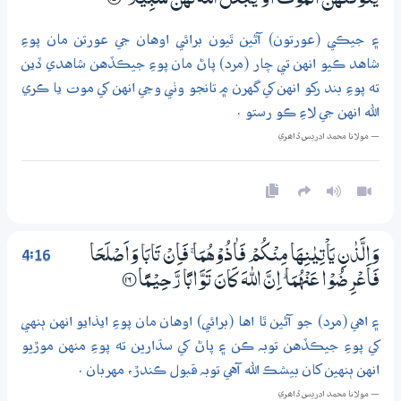
يَتَوَفّٰىھُنَّ الْمَوْتُ اَوْ يَـجْعَلَ اللّٰهُ لَھُنَّ سَبِيْلًا
؀15
۽ جيڪي (عورتون) آڻين ٿيون برائي اوهان جي عورتن مان پوءِ
شاهد ڪيو انهن تي چار (مرد) پاڻ مان پوءِ جيڪڏهن شاهدي ڏين
ته پوءِ بند رکو انهن کي گهرن ۾ تانجو وٺي وڃي انهن کي موت يا ڪري
الله انهن جي لاءِ ڪو رستو .
— مولانا محمد ادريس ڏاھري
4:16
وَالَّذٰنِ يَاْتِيٰنِھَا مِنْكُمْ فَاٰذُوْھُمَا ۚ فَاِنْ تَابَا وَاَصْلَحَا
فَاَعْرِضُوْا عَنْهُمَا ۭ اِنَّ اللّٰهَ كَانَ تَوَّابًا رَّحِـيْـمًا
؀16
۽ اهي (مرد) جو آڻين ٿا اها (برائي) اوهان مان پوءِ ايذايو انهن ٻنهي
کي پوءِ جيڪڏهن توبہ ڪن ۽ پاڻ کي سڌارين ته پوءِ منهن موڙيو
انهن ٻنهين کان بيشڪ الله آهي توبہ قبول ڪندڙ، مهربان .
— مولانا محمد ادريس ڏاھري