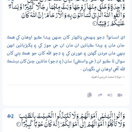
وَّاحِدَةٍ وَّخَلَقَ مِنْھَا زَوْجَهَا وَبَثَّ مِنْهُمَا رِجَالًا كَثِيْرًا وَّنِسَاۗءً ۚ
وَاتَّقُوا اللّٰهَ الَّذِيْ تَسَاۗءَلُوْنَ بِهٖ وَالْاَرْحَامَ ۭ اِنَّ اللّٰهَ كَانَ
عَلَيْكُمْ رَقِيْبًا
1‏۝
اي انسانؤ! ڊڄو پنهنجي پالڻهار کان جنهن پيدا ڪيو اوهان کي هڪ
جان مان ۽ پيدا ڪيائين ان مان ان جي جوڙ کي ۽ پکيڙيائين انهن
ٻنهي مان مردن گهڻن ۽ عورتن کي ۽ ڊڄو الله کان جو هڪ ٻئي کان
سوال ٿا ڪيو ان (جي واسطي) سان (۽ ڊڄو) مائٽين ڇنڻ کان بيشڪ
الله آهي اوهان تي نگهبان .
— مولانا محمد ادريس ڏاھري
4:2
وَاٰتُوا الْيَــتٰـمٰٓى اَمْوَالَھُمْ وَلَا تَتَبَدَّلُوا الْـخَبِيْثَ بِالطَّيِّبِ ۠
وَلَا تَاْكُلُوْٓا اَمْوَالَھُمْ اِلٰٓى اَمْوَالِكُمْ ۭ اِنَّهٗ كَانَ حُوْبًا كَبِيْرًا
2‏۝