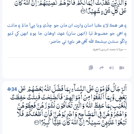
وَالَّذِيْنَ عَقَدَتْ اَيْـمَانُكُمْ فَاٰتُوْھُمْ نَصِيْبَھُمْ ۭ اِنَّ اللّٰهَ كَانَ
عَلٰي كُلِّ شَيْءٍ شَهِيْدًا ؀ۧ33
۽ هر هڪ لاءِ ڪيا اسان وارث ان مان جو ڇڏي ويا پيءُ ماءُ ۽ مائٽ
۽ اهي جو مضبوط ٿيا (انهن سان) عهد اوهان جا پوءِ انهن کي ڏيو
ڀاڱو سندن بيشڪ الله آهي هر شيءِ تي حاضر.
— مولانا محمد ادريس ڏاھري
4:34
اَلرِّجَالُ قَوّٰمُوْنَ عَلَي النِّسَاۗءِ بِـمَا فَضَّلَ اللّٰهُ بَعْضَھُمْ عَلٰي
بَعْضٍ وَّبِـمَآ اَنْفَقُوْا مِنْ اَمْوَالِهِمْ ۭ فَالصّٰلِحٰتُ قٰنِتٰتٌ حٰفِظٰتٌ
لِّلْغَيْبِ بِـمَا حَفِظَ اللّٰهُ ۭ وَالّٰتِيْ تَـخَافُوْنَ نُشُوْزَھُنَّ فَعِظُوْھُنَّ
وَاهْجُرُوْھُنَّ فِي الْمَضَاجِعِ وَاضْرِبُوْھُنَّ ۚ فَاِنْ اَطَعْنَكُمْ فَلَا
تَبْغُوْا عَلَيْهِنَّ سَبِيْلًا ۭ اِنَّ اللّٰهَ كَانَ عَلِيًّا كَبِيْرًا ؀34