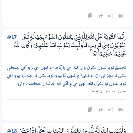
4:17
اِنَّـمَا التَّوْبَةُ عَلَي اللّٰهِ لِلَّذِيْنَ يَعْمَلُوْنَ السُّوْۗءَ بِـجَهَالَةٍ ثُـمَّ
يَتُوْبُوْنَ مِنْ قَرِيْبٍ فَاُولٰۗىِٕكَ يَتُوْبُ اللّٰهُ عَلَيْھِمْ ۭ وَكَانَ اللّٰهُ
عَلِــيْـمًا حَكِـيْـمًا
؀17
تحقيق توبہ قبول ڪرڻ وارا الله جي بارگاهه ۾ انهن جي لاءِ آهي جيڪي
ڪن ٿا بڇڙائي اڻ ڄاڻائيءَ ۾ تنهن کانپوءِ توبہ ڪن ٿا جلدي پوءِ اهي
توبہ قبول ٿو ڪري الله انهن جي ۽ آهي الله ڄاڻندڙ حڪمت وارو .
— مولانا محمد ادريس ڏاھري
4:18
وَلَيْسَتِ التَّوْبَةُ لِلَّذِيْنَ يَعْمَلُوْنَ السَّـيِّاٰتِ ۚ ﱑ اِذَا حَضَرَ