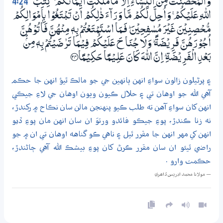
4:24
وَّالْمُحْصَنٰتُ مِنَ النِّسَاۗءِ اِلَّا مَامَلَكَتْ اَيْـمَانُكُمْ ۚ كِتٰبَ
اللّٰهِ عَلَيْكُمْ ۚ وَاُحِلَّ لَكُمْ مَّا وَرَاۗءَ ذٰلِكُمْ اَنْ تَبْتَغُوْا بِاَمْوَالِكُمْ
مُّـحْصِنِيْنَ غَيْرَ مُسٰفِحِيْنَ ۭ فَــمَا اسْتَمْتَعْتُمْ بِهٖ مِنْھُنَّ فَاٰتُوْھُنَّ
اُجُوْرَھُنَّ فَرِيْضَةً ۭ وَلَا جُنَاحَ عَلَيْكُمْ فِيْـمَا تَرٰضَيْتُمْ بِهٖ مِنْۢ
بَعْدِ الْفَرِيْضَةِ ۭ اِنَّ اللّٰهَ كَانَ عَلِــيْـمًا حَكِـيْـمًا ؀24
۽ پرڻيلون زالون سواءِ انهن ٻانهين جي جو مالڪ ٿيؤ انهن جا حڪم
آهي الله جو اوهان تي ۽ حلال ڪيون ويون اوهان جي لاءِ جيڪي
انهن کان سواءِ آهن ته طلب ڪيو پنهنجن مالن سان نڪاح ۾ رکندڙ،
نه زنا ڪندڙ، پوءِ جيڪو فائدو ورتوَ ان سان انهن مان پوءِ ڏيو
انهن کي مهر انهن جا مقرر ٿيل ۽ ناهي ڪو گناهه اوهان تي ان ۾ جو
راضي ٿيئو ان سان مقرر ڪرڻ کان پوءِ بيشڪ الله آهي ڄاڻندڙ،
حڪمت وارو .
— مولانا محمد ادريس ڏاھري