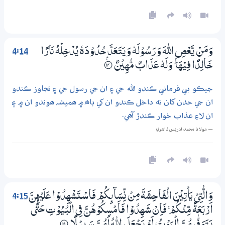
4:14
وَمَنْ يَّعْصِ اللّٰهَ وَرَسُوْلَهٗ وَيَتَعَدَّ حُدُوْدَهٗ يُدْخِلْهُ نَارًا
خَالِدًا فِيْھَا ۠ وَلَهٗ عَذَابٌ مُّهِيْنٌ
؀ۧ14
جيڪو بي فرماني ڪندو الله جي ۽ ان جي رسول جي ۽ تجاوز ڪندو
ان جي حدن کان ته داخل ڪندو ان کي باھ ۾ هميشہ هوندو ان ۾ ۽
ان لاءِ عذاب خوار ڪندڙ آهي.
— مولانا محمد ادريس ڏاھري
4:15
وَالّٰتِيْ يَاْتِيْنَ الْفَاحِشَةَ مِنْ نِّسَاۗىِٕكُمْ فَاسْتَشْهِدُوْا عَلَيْهِنَّ
اَرْبَعَةً مِّنْكُمْ ۚ فَاِنْ شَهِدُوْا فَاَمْسِكُوْھُنَّ فِي الْبُيُوْتِ حَتّٰى