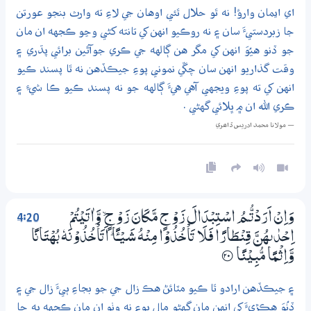
اي ايمان وارؤ! نه ٿو حلال ٿئي اوهان جي لاءِ ته وارث بنجو عورتن
جا زبردستيءَ سان ۽ نه روڪيو انهن کي تانته کڻي وڃو ڪجهه ان مان
جو ڏنو هيُوَ انهن کي مگر هن ڳالهه جي ڪري جوآڻين برائي پڌري ۽
وقت گذاريو انهن سان چڱي نموني پوءِ جيڪڏهن نه ٿا پسند ڪيو
انهن کي ته پوءِ ويجهي آهي هيءَ ڳالهه جو نه پسند ڪيو ڪا شيءِ ۽
ڪري الله ان ۾ ڀلائي گهڻي .
— مولانا محمد ادريس ڏاھري
4:20
وَاِنْ اَرَدْتُّـمُ اسْتِبْدَالَ زَوْجٍ مَّكَانَ زَوْجٍ ۙ وَّاٰتَيْتُمْ
اِحْدٰىھُنَّ قِنْطَارًا فَلَا تَاْخُذُوْا مِنْهُ شَـيْـــًٔـا ۭ اَتَاْخُذُوْنَهٗ بُھْتَانًا
وَّاِثْـمًا مُّبِيْنًا
؀20
۽ جيڪڏهن ارادو ٿا ڪيو مٽائڻ هڪ زال جي جو بجاءِ ٻيءَ زال جي ۽
ڏنُوَ هڪڙيءَ کي انهن مان گهڻو مال پوءِ نه وٺو ان مان ڪجهه به ڇا