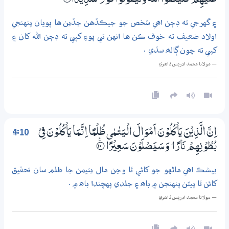
عَلَيْھِمْ ۠ فَلْيَتَّقُوا اللّٰهَ وَلْيَقُوْلُوْا قَوْلًا سَدِيْدًا
9‏۝
۽ گهرجي ته ڊڄن اهي شخص جو جيڪڏهن ڇڏين ها پويان پنهنجي
اولاد ضعيف ته خوف ڪن ها انهن تي پوءِ کپي ته ڊڄن الله کان ۽
کپي ته چون ڳالھ سڌي .
— مولانا محمد ادريس ڏاھري
4:10
اِنَّ الَّذِيْنَ يَاْكُلُوْنَ اَمْوَالَ الْيَتٰـمٰى ظُلْمًا اِنَّـمَا يَاْكُلُوْنَ فِيْ
بُطُوْنِھِمْ نَارًا ۭ وَسَيَصْلَوْنَ سَعِيْرًا
؀ۧ10
بيشڪ اهي ماڻهو جو کائي ٿا وڃن مال يتيمن جا ظلم سان تحقيق
کائن ٿا پيٽن پنهنجن ۾ باھ ۽ جلدي پهچندا باھ ۾ .
— مولانا محمد ادريس ڏاھري