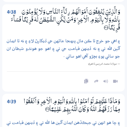
4:38
وَالَّذِيْنَ يُنْفِقُوْنَ اَمْوَالَھُمْ رِئَاۗءَ النَّاسِ وَلَا يُؤْمِنُوْنَ
بِاللّٰهِ وَلَا بِالْيَوْمِ الْاٰخِرِ ۭ وَمَنْ يَّكُنِ الشَّيْطٰنُ لَهٗ قَرِيْنًا فَسَاۗءَ
قَرِيْنًا ؀38
۽ اهي جو خرچ ٿا ڪن مال پنهنجا ماڻهن جي ڏيکارڻ لاءِ ۽ نه ٿا ايمان
آڻين الله تي ۽ نه ڏينهن قيامت جي تي ۽ اهو جو هوندو شيطان ان
جو ساٿي پوءِ بڇڙو آهي اهو ساٿي .
— مولانا محمد ادريس ڏاھري
4:39
وَمَاذَا عَلَيْهِمْ لَوْ اٰمَنُوْا بِاللّٰهِ وَالْيَوْمِ الْاٰخِرِ وَاَنْفَقُوْا
مِـمَّا رَزَقَھُمُ اللّٰهُ ۭ وَكَانَ اللّٰهُ بِهِمْ عَلِــيْـمًا ؀39
۽ ڇا هو انهن تي جيڪڏهن ايمان آڻين ها الله تي ۽ ڏينهن قيامت تي