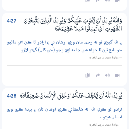
4:27
وَاللّٰهُ يُرِيْدُ اَنْ يَّتُوْبَ عَلَيْكُمْ ۣ وَيُرِيْدُ الَّذِيْنَ يَتَّبِعُوْنَ
الشَّهَوٰتِ اَنْ تَـمِيْلُوْا مَيْلًا عَظِيْـمًا ؀27
۽ الله گهري ٿو ته رحم سان وري اوهان تي ۽ ارادو ٿا ڪن اهي ماڻهو
جو تابع ٿين ٿا خواهشن جا ته لڙي وڃو (حق کان) گهڻو لاڙو .
— مولانا محمد ادريس ڏاھري
4:28
يُرِيْدُ اللّٰهُ اَنْ يُّـخَفِّفَ عَنْكُمْ ۚ وَخُلِقَ الْاِنْسَانُ ضَعِيْفًا ؀28
ارادو ٿو ڪري الله ته هلڪائي ڪري اوهان تان ۽ پيدا ڪيو ويو
انسان هيڻو .
— مولانا محمد ادريس ڏاھري