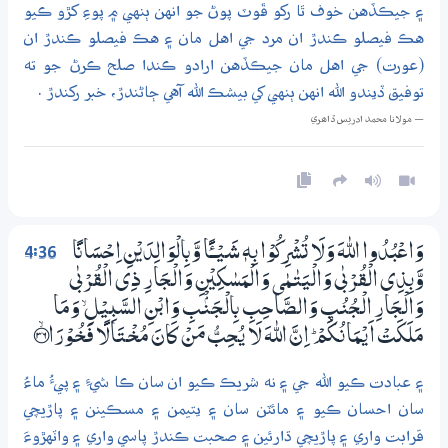
۽ جيڪڏهن خوف ٿا رکو ڦوٽ پوڻ جو انهن ٻنهي ۾ پوءِ کڙو ڪيو
هڪ فيصلو ڪندڙ ان مرد جي اهل مان ۽ هڪ فيصلو ڪندڙ ان
(عورت) جي اهل مان جيڪڏهن ارادو ڪندا صلح ڪرڻ جو ته
توفيق ڏيندو الله انهن ٻنهي کي بيشڪ الله آهي ڄاڻندڙ، خبر رکندڙ .
— مولانا محمد ادريس ڏاھري
4:36
وَاعْبُدُوا اللّٰهَ وَلَا تُشْرِكُوْا بِهٖ شَـيْـــــًٔـا وَّبِالْوَالِدَيْنِ اِحْسَانًا
وَّبِذِي الْقُرْبٰى وَالْيَتٰـمٰي وَالْمَسٰكِيْنِ وَالْـجَارِ ذِي الْقُرْبٰى
وَالْـجَارِ الْـجُنُبِ وَالصَّاحِبِ بِالْـجَـنْۢبِ وَابْنِ السَّبِيْلِ ۙ وَمَا
مَلَكَتْ اَيْـمَانُكُمْ ۭ اِنَّ اللّٰهَ لَا يُـحِبُّ مَنْ كَانَ مُـخْــتَالًا فَـخُــوْرَا ؀ۙ36
۽ عبادت ڪيو الله جي ۽ نه شريڪ ڪيو ان سان ڪا شيءِ ۽ پيءُ ماءُ
سان احسان ڪيو ۽ مائٽن سان ۽ يتيمن ۽ مسڪينن ۽ پاڙيچي
قرابت واري ۽ پاڙيچي ڌارئين ۽ صحبت ڪندڙ پاسي واري ۽ واٽهڙوءَ