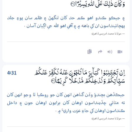
وَكَانَ ذٰلِكَ عَلَي اللّٰهِ يَسِيْرًا ؀30
۽ جيڪو ڪندو اهو ڪم حد کان لنگهڻ ۽ ظلم سان پوءِ جلد
پهچائينداسون ان کي باهه ۾ ۽ آهي اهو الله جي اڳيان آسان .
— مولانا محمد ادريس ڏاھري
4:31
اِنْ تَـجْتَنِبُوْا كَبَاۗىِٕرَ مَا تُنْهَوْنَ عَنْهُ نُكَفِّرْ عَنْكُمْ
سَيِّاٰتِكُمْ وَنُدْخِلْكُمْ مُّدْخَلًا كَرِيْـمًا ؀31
جيڪڏهن بچندؤ وڏن گناهن انهن کان جو روڪيا ٿا وڃو انهن کان
ته مٽائي ڇڏينداسون اوهان کان برايون اوهان جون ۽ داخل
ڪنداسون اوهان کي جاءِ عزت واريءَ ۾ .
— مولانا محمد ادريس ڏاھري