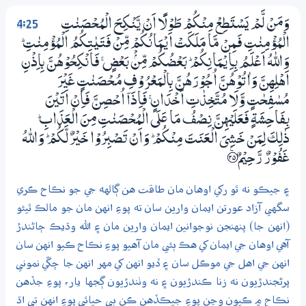
4:25
وَمَنْ لَّمْ يَسْتَطِعْ مِنْكُمْ طَوْلًا اَنْ يَّنْكِحَ الْمُحْصَنٰتِ
الْمُؤْمِنٰتِ فَـمِنْ مَّا مَلَكَتْ اَيْـمَانُكُمْ مِّنْ فَتَيٰتِكُمُ الْمُؤْمِنٰتِ ۭ
وَاللّٰهُ اَعْلَمُ بِـاِيْـمَانِكُمْ ۭ بَعْضُكُمْ مِّنْۢ بَعْضٍ ۚ فَانْكِحُوْھُنَّ بِاِذْنِ
اَھْلِهِنَّ وَاٰتُوْھُنَّ اُجُوْرَھُنَّ بِالْمَعْرُوْفِ مُـحْصَنٰتٍ غَيْرَ
مُسٰفِحٰتٍ وَّلَا مُتَّخِذٰتِ اَخْدَانٍ ۚ فَاِذَآ اُحْصِنَّ فَاِنْ اَتَيْنَ
بِفَاحِشَةٍ فَعَلَيْهِنَّ نِصْفُ مَا عَلَي الْمُحْصَنٰتِ مِنَ الْعَذَابِ ۭ
ذٰلِكَ لِمَنْ خَشِيَ الْعَنَتَ مِنْكُمْ ۭ وَاَنْ تَصْبِرُوْا خَيْرٌ لَّكُمْ ۭ وَاللّٰهُ
غَفُوْرٌ رَّحِيْمٌ ؀ۧ25
۽ جيڪو نه ٿو رکي اوهان مان طاقت هن ڳالهه جي جو نڪاح ڪري
سگهي آزاد عورتن ايمان وارين سان ته پوءِ انهن مان جو مالڪ ٿيئو
(انهن جا) پنهنجن نوجوانين ايمان وارين مان ۽ الله وڌيڪ ڄاڻندڙ
آهي اوهان جي ايمان کي هڪ ٻئي مان آهيو پوءِ نڪاح ڪيو انهن سان
انهن جي اهل جي موڪل سان ۽ ڏيو انهن کي مهر انهن جا چڱي نموني
پرڻجندڙيون نه زنا ڪندڙيون ۽ نه وٺندڙيون ڳجها يار، پوءِ جڏهن
نڪاح ۾ ڪيون وڃن پوءِ جيڪڏهن ڪن بي حيائي پوءِ انهن تي اڌ