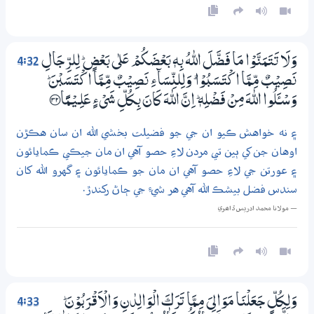
4:32
وَلَا تَتَمَنَّوْا مَا فَضَّلَ اللّٰهُ بِهٖ بَعْضَكُمْ عَلٰي بَعْضٍ ۭ لِلرِّجَالِ
نَصِيْبٌ مِّـمَّا اكْتَـسَبُوْا ۭ وَلِلنِّسَاۗءِ نَصِيْبٌ مِّـمَّا اكْتَـسَبْنَ ۭ
وَسْـــَٔـلُوا اللّٰهَ مِنْ فَضْلِهٖ ۭ اِنَّ اللّٰهَ كَانَ بِكُلِّ شَيْءٍ عَلِـــيْـمًا ؀32
۽ نه خواهش ڪيو ان جي جو فضيلت بخشي الله ان سان هڪڙن
اوهان جن کي ٻين تي مردن لاءِ حصو آهي ان مان جيڪي ڪمايائون
۽ عورتن جي لاءِ حصو آهي ان مان جو ڪمايائون ۽ گهرو الله کان
سندس فضل بيشڪ الله آهي هر شيءِ جي ڄاڻ رکندڙ.
— مولانا محمد ادريس ڏاھري
4:33
وَلِكُلٍّ جَعَلْنَا مَوَالِيَ مِـمَّا تَرَكَ الْوَالِدٰنِ وَالْاَقْرَبُوْنَ ۭ