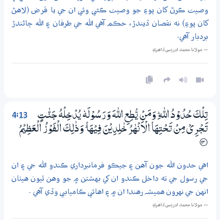
وصيت ڪرڻ کان پوءِ جو وصيت ڪئي وئي ان جي يا قرض (لاهڻ
کان پوءِ) نه نقصان ڏيندڙ، حڪم آهي الله جي طرفان ۽ الله ڄاڻندڙ
بردبار آهي.
— مولانا محمد ادريس ڏاھري
4:13
تِلْكَ حُدُوْدُ اللّٰهِ ۭ وَمَنْ يُّطِعِ اللّٰهَ وَرَسُوْلَهٗ يُدْخِلْهُ جَنّٰتٍ
تَـجْرِيْ مِنْ تَـحْتِھَا الْاَنْھٰرُ خٰلِدِيْنَ فِيْھَا ۭ وَذٰلِكَ الْفَوْزُ الْعَظِيْمُ
؀13
اهي حدون الله جون آهن ۽ جيڪو فرمانبرداري ڪندو الله جي ۽ ان
جي رسول جي ته داخل ڪندو ان کي بهشتن ۾ جو وهن ٿيون هيٺان
انهن جي نهرون هميشہ رهندا ان ۾ ۽ اهائي ڪاميابي وڏي آهي .
— مولانا محمد ادريس ڏاھري