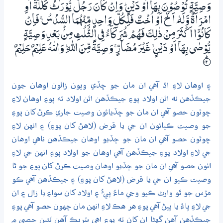
وَصِيَّةٍ تُوْصُوْنَ بِھَآ اَوْ دَيْنٍ ۭ وَاِنْ كَانَ رَجُلٌ يُّوْرَثُ كَلٰلَةً اَوِ
امْرَاَةٌ وَّلَهٗ ٓ اَخٌ اَوْ اُخْتٌ فَلِكُلِّ وَاحِدٍ مِّنْهُمَا السُّدُسُ ۚ فَاِنْ
كَانُوْٓا اَكْثَرَ مِنْ ذٰلِكَ فَھُمْ شُرَكَاۗءُ فِي الثُّلُثِ مِنْۢ بَعْدِ وَصِيَّةٍ
يُّوْصٰى بِھَآ اَوْ دَيْنٍ ۙ غَيْرَ مُضَاۗرٍّ ۚ وَصِيَّةً مِّنَ اللّٰهِ ۭ وَاللّٰهُ عَلِيْمٌ حَلِيْمٌ
؀ۭ12
۽ اوهان لاءِ اڌ آهي ان مان جو ڇڏي ويون زالون اوهان جون
جيڪڏهن نه اٿن اولاد پوءِ جيڪڏهن اٿن اولاد ته پوءِ اوهان لاءِ
چوٿون حصو آهي ان مان جو ڇڏيائون وصيت جاري ڪرڻ کان پوءِ
جو وصيت ڪيائون ان جي يا قرض (لاهڻ کان پوءِ) ۽ انهن لاءِ
چوٿون حصو آهي ان مان جو ڇڏيو اوهان جيڪڏهن ناهي اوهان
جي لاءِ اولاد پوءِ جيڪڏهن آهي اوهان جو اولاد پوءِ انهن جي لاءِ
اٺون حصو آهي ان مان جو ڇڏيو اوهان وصيت ڪرڻ کان پوءِ جو ٿا
وصيت ڪيو ان جي يا قرض (لاهڻ کان پوءِ) ۽ جيڪڏهن آهي ڪو
مڙس جو ٿو وارث ڪيو وڃي ماءُ پيءُ ۽ اولاد کان سواءِ يا زال ۽ ان
جي لاءِ ڀاءُ يا ڀيڻ آهي پوءِ هر هڪ لاءِ انهن مان ڇهون حصو آهي پوءِ
جيڪڏهن آهن گهڻا ان کان ته پوءِ اهي شريڪ آهن ٽئين حصي ۾