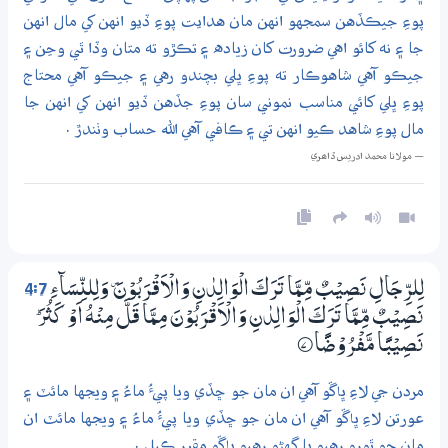
پوءِ جيڪڏهن سمجهو انهن مان هدايت پوءِ ڏيو انهن کي مال انهن
جا ۽ نه کائو اهي ضرورت کان زياده ۽ تڪڙو ته متان وڏا ٿي وڃن ۽
جيڪو آهي شاهوڪار ته پوءِ ڀلي بچندو رهي ۽ جيڪو آهي محتاج
پوءِ ڀلي کائي مناسب نموني سان پوءِ جڏهن ڏيو انهن کي انهن جا
مال پوءِ شاهد ڪيو انهن تي ۽ ڪافي آهي الله حساب وٺندڙ .
— مولانا محمد ادريس ڏاھري
4:7
لِلرِّجَالِ نَصِيْبٌ مِّـمَّا تَرَكَ الْوَالِدٰنِ وَالْاَقْرَبُوْنَ ۠ وَلِلنِّسَاۗءِ
نَصِيْبٌ مِّـمَّا تَرَكَ الْوَالِدٰنِ وَالْاَقْرَبُوْنَ مِـمَّا قَلَّ مِنْهُ اَوْ كَثُرَ ۭ
نَصِيْبًا مَّفْرُوْضًا
7‏۝
مردن جي لاءِ ڀاڱو آهي ان مان جو ڇڏي ويا پيءُ ماءُ ۽ ويجها مائٽ ۽
عورتن لاءِ ڀاڱو آهي ان مان جو ڇڏي ويا پيءُ ماءُ ۽ ويجها مائٽ ان
مان جو ٿورو رهيو يا گهڻو رهيو ڀاڱو مقرر ڪيل .