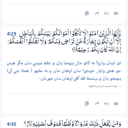
4:29
يٰٓاَيُّھَا الَّذِيْنَ اٰمَنُوْا لَا تَاْكُلُوْٓا اَمْوَالَكُمْ بَيْنَكُمْ بِالْبَاطِلِ
اِلَّآ اَنْ تَكُوْنَ تِـجَارَةً عَنْ تَرَاضٍ مِّنْكُمْ ۣ وَلَا تَقْتُلُوْٓا اَنْفُسَكُمْ ۭ
اِنَّ اللّٰهَ كَانَ بِكُمْ رَحِيْـمًا ؀29
اي ايمان وارؤ! نه کائو مال پنهنجا پاڻ ۾ غلط نموني سان مگر هيئن
جو هجي واپار خوشيءَ سان اوهان مان ۽ نه ڪهو ( هڪ ٻئي کي)
پنهنجو پاڻ ۾ بيشڪ الله آهي اوهان سان مهربان .
— مولانا محمد ادريس ڏاھري
4:30
وَمَنْ يَّفْعَلْ ذٰلِكَ عُدْوَانًا وَّظُلْمًا فَسَوْفَ نُصْلِيْهِ نَارًا ۭ