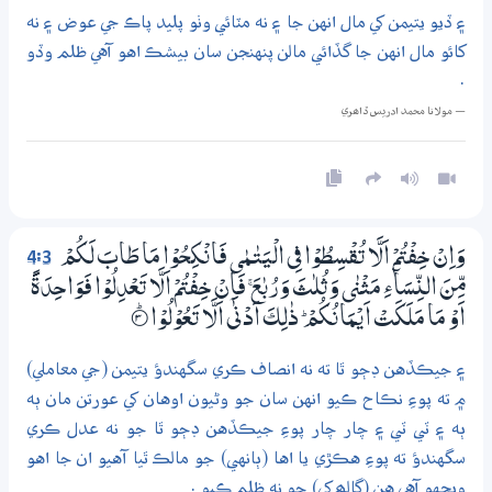
۽ ڏيو يتيمن کي مال انهن جا ۽ نه مٽائي وٺو پليد پاڪ جي عوض ۽ نه
کائو مال انهن جا گڏائي مالن پنهنجن سان بيشڪ اهو آهي ظلم وڏو
.
— مولانا محمد ادريس ڏاھري
4:3
وَاِنْ خِفْتُمْ اَلَّا تُقْسِطُوْا فِي الْيَتٰـمٰى فَانْكِحُوْا مَا طَابَ لَكُمْ
مِّنَ النِّسَاۗءِ مَثْنٰى وَثُلٰثَ وَرُبٰعَ ۚ فَاِنْ خِفْتُمْ اَلَّا تَعْدِلُوْا فَوَاحِدَةً
اَوْ مَا مَلَكَتْ اَيْـمَانُكُمْ ۭ ذٰلِكَ اَدْنٰٓى اَلَّا تَعُوْلُوْا
3‏۝ۭ
۽ جيڪڏهن ڊڄو ٿا ته نه انصاف ڪري سگهندؤ يتيمن (جي معاملي)
۾ ته پوءِ نڪاح ڪيو انهن سان جو وڻيون اوهان کي عورتن مان ٻه
ٻه ۽ ٽي ٽي ۽ چار چار پوءِ جيڪڏهن ڊڄو ٿا جو نه عدل ڪري
سگهندؤ ته پوءِ هڪڙي يا اها (ٻانهي) جو مالڪ ٿيا آهيو ان جا اهو
ويجهو آهي هن (ڳالھ کي) جو نه ظلم ڪيو .