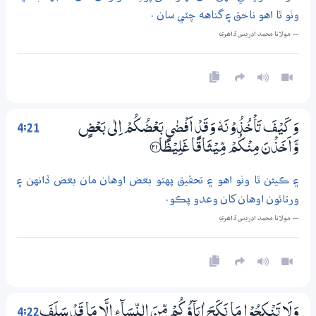
وٺو ٿا اهو ناحق ۽ گناهه چٽي سان .
— مولانا محمد ادريس ڏاھري
4:21
وَكَيْفَ تَاْخُذُوْنَهٗ وَقَدْ اَفْضٰى بَعْضُكُمْ اِلٰى بَعْضٍ
وَّاَخَذْنَ مِنْكُمْ مِّيْثَاقًا غَلِيْظًا ؀21
۽ ڪيئن ٿا وٺو اهو ۽ تحقيق پهتو بعض اوهان مان بعض ڏانهن ۽
ورتائون اوهان کان وعدو پڪو.
— مولانا محمد ادريس ڏاھري
4:22
وَلَا تَنْكِحُوْا مَا نَكَحَ اٰبَاۗؤُكُمْ مِّنَ النِّسَاۗءِ اِلَّا مَا قَدْ سَلَفَ