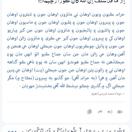
اِلَّا مَا قَدْ سَلَفَ ۭ اِنَّ اللّٰهَ كَانَ غَفُوْرًا رَّحِـيْـمًا ؀ۙ23
حرام ڪيون ويون اوهان تي مائرون اوهان جون ۽ ڌيئرون اوهان
جون ۽ ڀينرون اوهان جون ۽ پڦيون اوهان جون ۽ ماسيون اوهان
جون ۽ ڀائٽيون ۽ ڀاڻيجيون ۽ مائرون اوهان جون جن کير پياريو
اوهان کي ۽ ڀينرون اوهان جون کير جي ڪري ۽ مائرون زالن اوهان
جن جون ۽ پاليل ڇوڪريون اوهان جون جيڪي اوهان جي هنجن ۾
آهن.وهان جي زالن مان جن سان جماع ڪيو اٿوَ انهن مان پوءِ
جيڪڏهن نه جماع ڪيو هوندوَ انهن سان ته پوءِ ناهي ڪو گناهه
اوهان تي ۽ زالون پٽن اوهان جن جون جيڪي (پٽ) اوهان جي پٺين
مان آهن ۽ هيءُ (به حرام آهي) جو گڏيو ٻه ڀينرون (نڪاح ۾) مگر
جيڪي اڳ ۾ گذري چڪو بيشڪ الله آهي بخشيندڙ مهربان .
— مولانا محمد ادريس ڏاھري