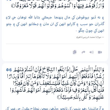
وَّارْزُقُوْھُمْ فِيْھَا وَاكْسُوْھُمْ وَقُوْلُوْا لَھُمْ قَوْلًا مَّعْرُوْفًا
5‏؁
۽ نه ڏيو بيوقوفن کي مال پنهنجا جيڪي بڻايا الله توهان جي لاءِ
گذران جو سبب ۽ کارايو انهن کي ان مان ۽ ڍڪايو انهن کي ۽ چئو
انهن کي چوڻ چڱو .
— مولانا محمد ادريس ڏاھري
4:6
وَابْتَلُوا الْيَتٰـمٰى ﱑ اِذَا بَلَغُوا النِّكَاحَ ۚ فَاِنْ اٰنَسْتُمْ مِّنْھُمْ
رُشْدًا فَادْفَعُوْٓا اِلَيْھِمْ اَمْوَالَھُمْ ۚ وَلَا تَاْكُلُوْھَآ اِسْرَافًا وَّبِدَارًا
اَنْ يَّكْبَرُوْا ۭ وَمَنْ كَانَ غَنِيًّا فَلْيَسْتَعْفِفْ ۚ وَمَنْ كَانَ فَقِيْرًا
فَلْيَاْكُلْ بِالْمَعْرُوْفِ ۭ فَاِذَا دَفَعْتُمْ اِلَيْھِمْ اَمْوَالَھُمْ فَاَشْهِدُوْا
عَلَيْھِمْ ۭ وَكَفٰى بِاللّٰهِ حَسِـيْبًا
6‏؁
۽ آزمائيندا رهو يتيمن کي تانجو جڏهن پهچن نڪاح ڪرڻ جي عمر کي