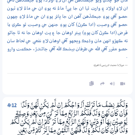
مان جو ڇڏي ويو جيڪڏهن آهي ان لاءِ اولاد، پوءِ جيڪڏهن ناهي
ان لاءِ اولاد ۽ وارث ٿيا ان جا پيءُ ماءُ ته پوءِ ان جي ماءُ لاءِ ٽيون
حصو آهي پوءِ جيڪڏهن آهن ان جا ڀائر پوءِ ان جي ماءُ لاءِ ڇهون
حصو آهي وصيت (ادا ڪرڻ) کان پوءِ جنهن جي وصيت ٿو ڪري يا
قرض (ادا ڪرڻ کان پوءِ) پيئر اوهان جا ۽ پٽ اوهان جا نه ٿا ڄاڻو
ته ڪهڙو انهن مان وڌيڪ ويجهو آهي اوهان لاءِ نفعي جي لحاظ سان
حصو مقرر آهي الله جي طرفان بيشڪ الله آهي ڄاڻندڙ، حڪمت وارو
.
— مولانا محمد ادريس ڏاھري
4:12
وَلَكُمْ نِصْفُ مَا تَرَكَ اَزْوَاجُكُمْ اِنْ لَّمْ يَكُنْ لَّھُنَّ وَلَدٌ ۚ
فَاِنْ كَانَ لَھُنَّ وَلَدٌ فَلَكُمُ الرُّبُعُ مِـمَّا تَرَكْنَ مِنْۢ بَعْدِ وَصِيَّةٍ
يُّوْصِيْنَ بِھَآ اَوْ دَيْنٍ ۭ وَلَھُنَّ الرُّبُعُ مِـمَّا تَرَكْتُمْ اِنْ لَّمْ يَكُنْ لَّكُمْ
وَلَدٌ ۚ فَاِنْ كَانَ لَكُمْ وَلَدٌ فَلَھُنَّ الثُّمُنُ مِـمَّا تَرَكْتُمْ مِّنْۢ بَعْدِ