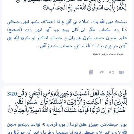
الْكِتٰبَ اِلَّا مِنْۢ بَعْدِ مَا جَاۗءَھُمُ الْعِلْمُ بَغْيًۢا بَيْنَھُمْ ۭ وَمَنْ
يَّكْفُرْ بِاٰيٰتِ اللّٰهِ فَاِنَّ اللّٰهَ سَرِيْعُ الْـحِسَابِ
؀19
بيشڪ دين الله وٽ اسلام ئي آهي ۽ نه اختلاف ڪيو انهن جيڪي
ڏنا ويا ڪتاب مگر ان کان پوءِ جو آيو انهن وٽ (صحيح)
علم_سببان حسد ڪرڻ جي پاڻ ۾ جيڪو انڪار ٿو ڪري الله جي
آيتن جو پوءِ بيشڪ الله تڪڙو حساب ڪندڙ آهي .
— مولانا محمد ادريس ڏاھري
3:20
فَاِنْ حَاۗجُّوْكَ فَقُلْ اَسْلَمْتُ وَجْهِيَ لِلّٰهِ وَمَنِ اتَّبَعَنِ ۭ وَقُلْ
لِّلَّذِيْنَ اُوْتُوا الْكِتٰبَ وَالْاُمِّيّٖنَ ءَاَسْلَمْتُمْ ۭ فَاِنْ اَسْلَمُوْا فَقَدِ
اھْتَدَوْا ۚ وَاِنْ تَوَلَّوْا فَاِنَّـمَا عَلَيْكَ الْبَلٰغُ ۭ وَاللّٰهُ بَصِيْرٌۢ بِالْعِبَادِ
؀ۧ20
پوءِ جيڪڏهن جهيڙو ڪن توسان پوءِ فرماءِ ته نِوايم پنهنجو منهن
الله لاءِ ۽ انهن لاءِ جيڪي تابع ٿيا منهنجا ۽ فرماءِ انهن کي جو ڏنا ويا