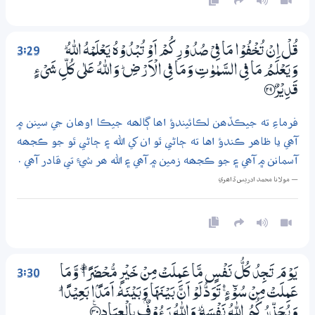
3:29
قُلْ اِنْ تُـخْفُوْا مَا فِيْ صُدُوْرِكُمْ اَوْ تُبْدُوْهُ يَعْلَمْهُ اللّٰهُ ۭ
وَيَعْلَمُ مَا فِي السَّمٰوٰتِ وَمَا فِي الْاَرْضِ ۭ وَاللّٰهُ عَلٰي كُلِّ شَيْءٍ
قَدِيْرٌ ؀29
فرماءِ ته جيڪڏھن لڪائيندؤ اھا ڳالھه جيڪا اوھان جي سينن ۾
آھي يا ظاھر ڪندؤ اها ته ڄاڻي ٿو ان کي الله ۽ ڄاڻي ٿو جو ڪجھه
آسمانن ۾ آھي ۽ جو ڪجھه زمين ۾ آھي ۽ الله ھر شيءِ تي قادر آھي .
— مولانا محمد ادريس ڏاھري
3:30
يَوْمَ تَـجِدُ كُلُّ نَفْسٍ مَّا عَـمِلَتْ مِنْ خَيْرٍ مُّـحْضَرًا ٻ وَّمَا
عَـمِلَتْ مِنْ سُوْۗءٍ ڔ تَوَدُّ لَوْ اَنَّ بَيْنَهَا وَبَيْنَهٗ ٓ اَمَدًۢا بَعِيْدًا ۭ
وَيُـحَذِّرُكُمُ اللّٰهُ نَفْسَهٗ ۭ وَاللّٰهُ رَءُوْفٌۢ بِالْعِبَادِ ؀ۧ30