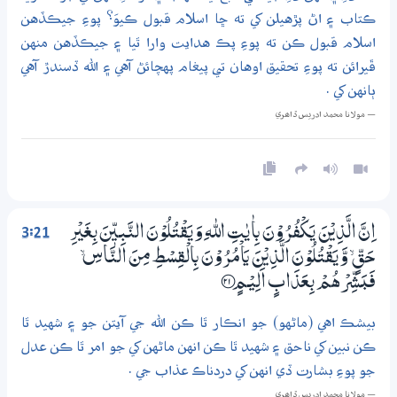
ڪتاب ۽ اڻ پڙهيلن کي ته ڇا اسلام قبول ڪيوَ؟ پوءِ جيڪڏهن
اسلام قبول ڪن ته پوءِ پڪ هدايت وارا ٿيا ۽ جيڪڏهن منهن
ڦيرائن ته پوءِ تحقيق اوهان تي پيغام پهچائڻ آهي ۽ الله ڏسندڙ آهي
ٻانهن کي .
— مولانا محمد ادريس ڏاھري
3:21
اِنَّ الَّذِيْنَ يَكْفُرُوْنَ بِاٰيٰتِ اللّٰهِ وَيَقْتُلُوْنَ النَّـبِيّٖنَ بِغَيْرِ
حَقٍّ ۙ وَّيَقْتُلُوْنَ الَّذِيْنَ يَاْمُرُوْنَ بِالْقِسْطِ مِنَ النَّاسِ ۙ
فَبَشِّرْھُمْ بِعَذَابٍ اَلِيْـمٍ ؀21
بيشڪ اهي (ماڻهو) جو انڪار ٿا ڪن الله جي آيتن جو ۽ شهيد ٿا
ڪن نبين کي ناحق ۽ شهيد ٿا ڪن انهن ماڻهن کي جو امر ٿا ڪن عدل
جو پوءِ بشارت ڏي انهن کي دردناڪ عذاب جي .
— مولانا محمد ادريس ڏاھري