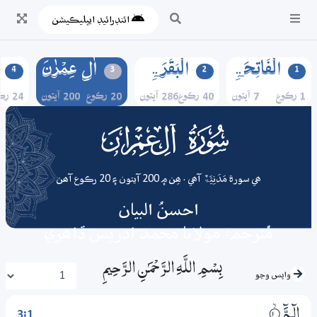
ائنڊرائيڊ ايپليڪيشن
الۡفَاتِحَۃِ
الۡبَقَرَۃِ
اٰلِ عِمۡرٰنَ
4
3
2
1
1 رڪوع
7 آيتون
40 رڪوع
286 آيتون
20 رڪوع
200 آيتون
24 رڪوع
003
surah
ھي سورة مَدَنِیَّۃٌ آھي . ھِن ۾ 200 آيتون ۽ 20 رڪوع آھن
احسنُ البيان
مُترجم: مولانا محمد ادريس ڏاھري
بِسْمِ اللَّـهِ الرَّحْمَـٰنِ الرَّحِيمِ
واپس وڃو
3:1
الۗـۗمَّ
1‏۝ۙ