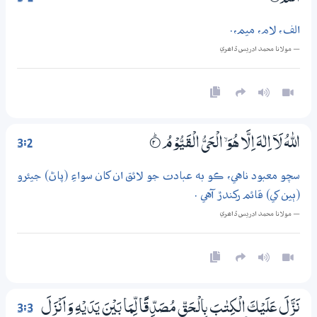
الف، لام، ميم،.
— مولانا محمد ادريس ڏاھري
3:2
اللّٰهُ لَآ اِلٰهَ اِلَّا ھُوَ ۙ الْـحَيُّ الْقَيُّوْمُ
2‏۝ۭ
سچو معبود ناهي، ڪو به عبادت جو لائق ان کان سواءِ (پاڻ) جيئرو
(ٻين کي) قائم رکندڙ آهي .
— مولانا محمد ادريس ڏاھري
3:3
نَزَّلَ عَلَيْكَ الْكِتٰبَ بِالْـحَقِّ مُصَدِّقًا لِّمَا بَيْنَ يَدَيْهِ وَاَنْزَلَ