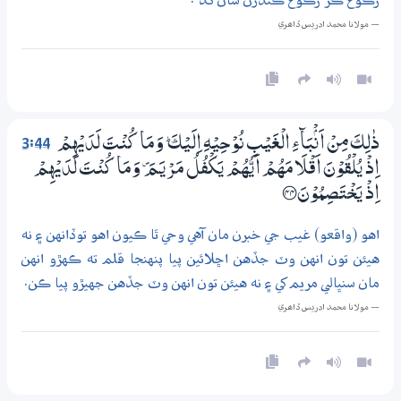
رڪوع ڪر رڪوع ڪندڙن سان گڏ .
— مولانا محمد ادريس ڏاھري
3:44
ذٰلِكَ مِنْ اَنْۢبَاۗءِ الْغَيْبِ نُوْحِيْهِ اِلَيْكَ ۭ وَمَا كُنْتَ لَدَيْهِمْ
اِذْ يُلْقُوْنَ اَقْلَامَھُمْ اَيُّھُمْ يَكْفُلُ مَرْيَـمَ ۠ وَمَا كُنْتَ لَدَيْهِمْ
اِذْ يَـخْتَصِمُوْنَ ؀44
اهو (واقعو) غيب جي خبرن مان آهي وحي ٿا ڪيون اهو توڏانهن ۽ نه
هيئن تون انهن وٽ جڏهن اڇلائين پيا پنهنجا قلم ته ڪهڙو انهن
مان سنڀالي مريم کي ۽ نه هيئن تون انهن وٽ جڏهن جهيڙو پيا ڪن.
— مولانا محمد ادريس ڏاھري