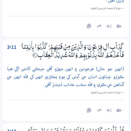
ٻارڻ آهن .
— مولانا محمد ادريس ڏاھري
3:11
كَدَاْبِ اٰلِ فِرْعَوْنَ ۙ وَالَّذِيْنَ مِنْ قَبْلِهِمْ ۭ كَذَّبُوْا بِاٰيٰتِنَا ۚ
فَاَخَذَھُمُ اللّٰهُ بِذُنُوْبِهِمْ وَاللّٰهُ شَدِيْدُ الْعِقَابِ
؀11
(انهن جو حال) فرعونين ۽ انهن جهڙو آهي جيڪي کانئن اڳي هيا
ڪوڙو چيائون اسان جي آيتن کي پوءِ پڪڙيو انهن کي الله انهن جي
گناهن جي ڪري ۽ الله سخت عذاب ڏيندڙ آهي .
— مولانا محمد ادريس ڏاھري