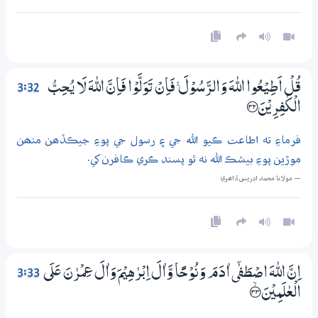
3:32
قُلْ اَطِيْعُوا اللّٰهَ وَالرَّسُوْلَ ۚ فَاِنْ تَوَلَّوْا فَاِنَّ اللّٰهَ لَا يُـحِبُّ
الْكٰفِرِيْنَ ؀32
فرماءِ ته اطاعت ڪيو الله جي ۽ رسول جي پوءِ جيڪڏھن منھن
موڙين پوءِ بيشڪ الله نه ٿو پسند ڪري ڪافرن کي.
— مولانا محمد ادريس ڏاھري
3:33
اِنَّ اللّٰهَ اصْطَفٰٓي اٰدَمَ وَنُوْحًا وَّاٰلَ اِبْرٰهِيْمَ وَاٰلَ عِمْرٰنَ عَلَي
الْعٰلَمِيْنَ ؀ۙ33