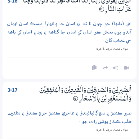
3:16
اَلَّذِيْنَ يَقُوْلُوْنَ رَبَّنَآ اِنَّنَآ اٰمَنَّا فَاغْفِرْ لَنَا ذُنُوْبَنَا وَقِنَا
عَذَابَ النَّارِ
؀ۚ16
اهي (ٻانها) جو چون ٿا ته اي اسان جا پالڻهار! بيشڪ اسان ايمان
آندو پوءِ بخش ڪر اسان کي اسان جا گناهه ۽ بچاءِ اسان کي باهه
جي عذاب کان .
— مولانا محمد ادريس ڏاھري
3:17
اَلصّٰبِرِيْنَ وَالصّٰدِقِيْنَ وَالْقٰنِـتِيْنَ وَالْمُنْفِقِيْنَ
وَالْمُسْـتَغْفِرِيْنَ بِالْاَسْـحَارِ
؀17
صبر ڪندڙ ۽ سچ ڳالهائيندڙ ۽ عاجزي ڪندڙ خرچ ڪندڙ ۽ مغفرت
طلب ڪندڙ پوئين رات جو .
— مولانا محمد ادريس ڏاھري