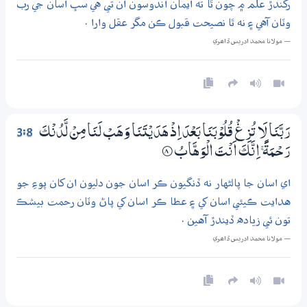
رکندڙ علم ۾ چون ٿا ته ايمان آندوسون ان تي هي سڀ اسان جي رب
وٽان آهي ۽ نه ٿا نصيحت قبول ڪن مگر عقل وارا .
— مولانا محمد ادريس ڏاھري
3:8
رَبَّنَا لَا تُزِغْ قُلُوْبَنَا بَعْدَ اِذْ ھَدَيْتَنَا وَھَبْ لَنَا مِنْ لَّدُنْكَ
رَحْـمَةً ۚ اِنَّكَ اَنْتَ الْوَھَّابُ
8‏۝
اي اسان جا پالڻهار نه ڏنگيون ڪر اسان جون دليون ان کان پوءِ جو
هدايت ڪيئي اسان کي ۽ عطا ڪر اسان کي پاڻ وٽان رحمت بيشڪ
تون ئي زياده ڏيندڙ آهين .
— مولانا محمد ادريس ڏاھري