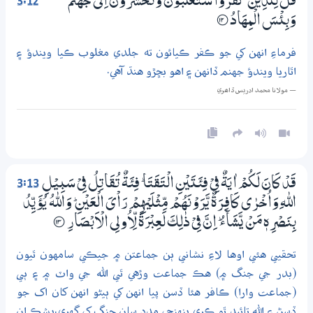
3:12
قُلْ لِّـلَّذِيْنَ كَفَرُوْا سَـتُغْلَبُوْنَ وَتُـحْشَرُوْنَ اِلٰى جَهَنَّمَ ۭ
وَبِئْسَ الْمِهَادُ
؀12
فرماءِ انهن کي جو ڪفر ڪيائون ته جلدي مغلوب ڪيا ويندؤ ۽
اٿاريا ويندؤ جهنم ڏانهن ۽ اهو بڇڙو هنڌ آهي.
— مولانا محمد ادريس ڏاھري
3:13
قَدْ كَانَ لَكُمْ اٰيَةٌ فِيْ فِئَتَيْنِ الْتَقَتَا ۭ فِئَةٌ تُقَاتِلُ فِيْ سَبِيْلِ
اللّٰهِ وَاُخْرٰى كَافِرَةٌ يَّرَوْنَھُمْ مِّثْلَيْهِمْ رَاْيَ الْعَيْنِ ۭ وَاللّٰهُ يُؤَيِّدُ
بِنَصْرِهٖ مَنْ يَّشَاۗءُ ۭ اِنَّ فِيْ ذٰلِكَ لَعِبْرَةً لِّاُولِي الْاَبْصَارِ
؀13
تحقيي هئي اوها لاءِ نشاني ٻن جماعتن ۾ جيڪي سامهون ٿيون
(بدر جي جنگ ۾) هڪ جماعت وڙهي ٿي الله جي واٽ ۾ ۽ ٻي
(جماعت وارا) ڪافر هئا ڏسن پيا انهن کي ٻيڻو انهن کان اک جو
ڏسڻ ۽ الله تائيد ٿو ڪري پنهنجي مدد سان جنگ کي گهري.يشڪ ان