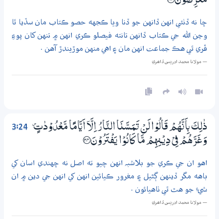
مُّعْرِضُوْنَ ؀23
ڇا نه ڏٺئي انهن ڏانهن جو ڏنا ويا ڪجهه حصو ڪتاب مان سڏيا ٿا
وڃن الله جي ڪتاب ڏانهن تانته فيصلو ڪري انهن ۾ تنهن کان پوءِ
ڦري ٿي هڪ جماعت انهن مان ۽ اهي منهن موڙيندڙ آهن .
— مولانا محمد ادريس ڏاھري
3:24
ذٰلِكَ بِاَنَّھُمْ قَالُوْا لَنْ تَـمَــسَّنَا النَّارُ اِلَّآ اَيَّامًا مَّعْدُوْدٰتٍ ۠
وَغَرَّھُمْ فِيْ دِيْــنِهِمْ مَّا كَانُوْا يَفْتَرُوْنَ ؀24
اهو ان جي ڪري جو بلاشبہ انهن چيو ته اصل نه ڇهندي اسان کي
باهه مگر ڏينهن ڳڻيل ۽ مغرور ڪيائين انهن کي انهن جي دين ۾ ان
شيءِ جو هٿ ٿي ٺاهيائون .
— مولانا محمد ادريس ڏاھري