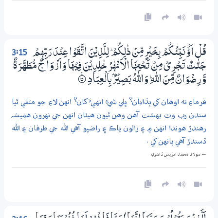
3:15
قُلْ اَؤُنَبِّئُكُمْ بِـخَيْرٍ مِّنْ ذٰلِكُمْ ۭ لِلَّذِيْنَ اتَّقَوْا عِنْدَ رَبِّهِمْ
جَنّٰتٌ تَـجْرِيْ مِنْ تَـحْتِهَا الْاَنْهٰرُ خٰلِدِيْنَ فِيْهَا وَاَزْوَاجٌ مُّطَهَّرَةٌ
وَّرِضْوَانٌ مِّنَ اللّٰهِ ۭ وَاللّٰهُ بَصِيْرٌۢ بِالْعِبَادِ
؀ۚ15
فرماءِ ته اوهان کي ٻڌايان؟ ڀلي شيءِ انهيءَ کان؟ انهن لاءِ جو متقي ٿيا
سندن رب وٽ بهشت آهن وهن ٿيون هيٺان انهن جي نهرون هميشہ
رهندڙ هوندا انهن ۾ ۽ زالون پاڪ ۽ راضپو آهي الله جي طرفان ۽ الله
ڏسندڙ آهي ٻانهن کي .
— مولانا محمد ادريس ڏاھري