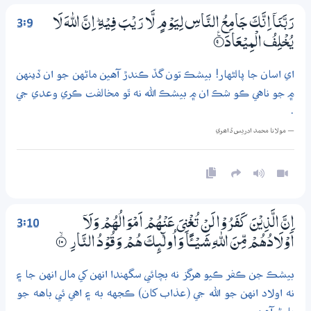
3:9
رَبَّنَآ اِنَّكَ جَامِعُ النَّاسِ لِيَوْمٍ لَّا رَيْبَ فِيْهِ ۭ اِنَّ اللّٰهَ لَا
يُـخْلِفُ الْمِيْعَادَ
9‏۝ۧ
اي اسان جا پالڻهار! بيشڪ تون گڏ ڪندڙ آهين ماڻهن جو ان ڏينهن
۾ جو ناهي ڪو شڪ ان ۾ بيشڪ الله نه ٿو مخالفت ڪري وعدي جي
.
— مولانا محمد ادريس ڏاھري
3:10
اِنَّ الَّذِيْنَ كَفَرُوْا لَنْ تُغْنِىَ عَنْھُمْ اَمْوَالُھُمْ وَلَآ
اَوْلَادُھُمْ مِّنَ اللّٰهِ شَـيْـــــًٔـا وَاُولٰۗىِٕكَ ھُمْ وَقُوْدُ النَّارِ
۝ۙ10
بيشڪ جن ڪفر ڪيو هرگز نه بچائي سگهندا انهن کي مال انهن جا ۽
نه اولاد انهن جو الله جي (عذاب کان) ڪجهه به ۽ اهي ئي باهه جو