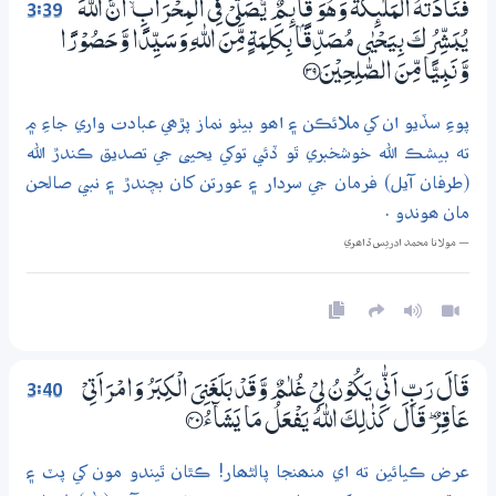
3:39
فَنَادَتْهُ الْمَلٰۗىِٕكَةُ وَھُوَ قَاۗىِٕمٌ يُّصَلِّيْ فِي الْمِحْرَابِ ۙ اَنَّ اللّٰهَ
يُبَشِّرُكَ بِيَحْيٰى مُصَدِّقًۢـا بِكَلِمَةٍ مِّنَ اللّٰهِ وَسَيِّدًا وَّحَصُوْرًا
وَّنَبِيًّا مِّنَ الصّٰلِحِيْنَ ؀39
پوءِ سڏيو ان کي ملائڪن ۽ اھو بيٺو نماز پڙھي عبادت واري جاءِ ۾
ته بيشڪ الله خوشخبري ٿو ڏئي توکي يحيى جي تصديق ڪندڙ الله
(طرفان آيل) فرمان جي سردار ۽ عورتن کان بچندڙ ۽ نبي صالحن
مان ھوندو .
— مولانا محمد ادريس ڏاھري
3:40
قَالَ رَبِّ اَنّٰى يَكُوْنُ لِيْ غُلٰمٌ وَّقَدْ بَلَغَنِىَ الْكِبَرُ وَامْرَاَتِيْ
عَاقِرٌ ۭ قَالَ كَذٰلِكَ اللّٰهُ يَفْعَلُ مَا يَشَاۗءُ ؀40
عرض ڪيائين ته اي منھنجا پالڻھار! ڪٿان ٿيندو مون کي پٽ ۽