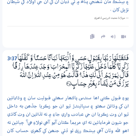
۽ بيشڪ مان تنھنجي پناھ ۾ ٿي ڏيان ان کي ان جي اولاد کي شيطان
تڙيل کان .
— مولانا محمد ادريس ڏاھري
3:37
فَتَقَبَّلَهَا رَبُّهَا بِقَبُوْلٍ حَسَنٍ وَّاَنْۢبَتَهَا نَبَاتًا حَسَـنًا ۙ وَّكَفَّلَهَا
زَكَرِيَّا ڝ كُلَّمَا دَخَلَ عَلَيْهَا زَكَرِيَّا الْمِحْرَابَ ۙ وَجَدَ عِنْدَھَا رِزْقًا ۚ
قَالَ يٰـمَرْيَـمُ اَنّٰى لَكِ ھٰذَا ۭ قَالَتْ ھُوَ مِنْ عِنْدِ اللّٰهِ ۭ اِنَّ اللّٰهَ
يَرْزُقُ مَنْ يَّشَاۗءُ بِغَيْرِ حِسَابٍ ؀37
پوءِ قبول ڪئي اھا سندس پالڻھار سھڻي قبوليت سان ۽ وڌايائين
ان کي وڌائڻ سھڻو ۽ سنڀاليندڙ ٿيو ان جو زڪريا جڏھن به داخل
ٿيو ان وٽ زڪريا ان جي عبادت واري جاءِ ۾ ته لڌائين ان وٽ کاڌي
جو شيون فرمايائين ته اي مريم! ڪٿان آيو آھي تولاءِ ھي؟ چيائين ته
اھو الله وٽان آھي بيشڪ رزق ٿو ڏئي جنھن کي گھري حساب کان