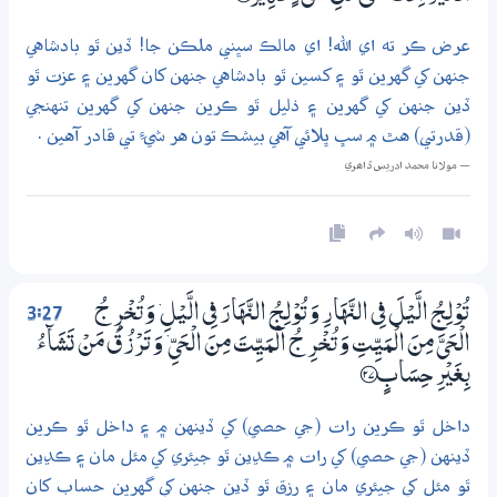
عرض ڪر ته اي الله! اي مالڪ سڀني ملڪن جا! ڏين ٿو بادشاهي
جنهن کي گهرين ٿو ۽ کسين ٿو بادشاهي جنهن کان گهرين ۽ عزت ٿو
ڏين جنهن کي گهرين ۽ ذليل ٿو ڪرين جنهن کي گهرين تنهنجي
(قدرتي) هٿ ۾ سڀ ڀلائي آهي بيشڪ تون هر شيءِ تي قادر آهين .
— مولانا محمد ادريس ڏاھري
3:27
تُوْلِـجُ الَّيْلَ فِي النَّهَارِ وَتُوْلِـجُ النَّهَارَ فِي الَّيْلِ ۡ وَتُـخْرِجُ
الْـحَيَّ مِنَ الْمَيِّتِ وَتُـخْرِجُ الْمَيِّتَ مِنَ الْـحَيِّ ۡ وَتَرْزُقُ مَنْ تَشَاۗءُ
بِغَيْرِ حِسَابٍ ؀27
داخل ٿو ڪرين رات (جي حصي) کي ڏينهن ۾ ۽ داخل ٿو ڪرين
ڏينهن (جي حصي) کي رات ۾ ڪڍين ٿو جيئري کي مئل مان ۽ ڪڍين
ٿو مئل کي جيئري مان ۽ رزق ٿو ڏين جنهن کي گهرين حساب کان