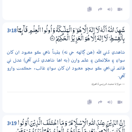
3:18
شَهِدَ اللّٰهُ اَنَّهٗ لَآ اِلٰهَ اِلَّا ھُوَ ۙ وَالْمَلٰۗىِٕكَةُ وَاُولُوا الْعِلْمِ قَاۗىِٕمًۢا
بِالْقِسْطِ ۭ لَآ اِلٰهَ اِلَّا ھُوَ الْعَزِيْزُ الْـحَكِيْمُ
؀ۭ18
شاهدي ڏني الله (هن ڳالهه جي ته) يقيناً ناهي ڪو معبود ان کان
سواءِ ۽ ملائڪن ۽ علم وارن (به اها شاهدي ڏني آهي) عدل تي
قائم ٿي.اهي ڪو سچو معبود ان کان سواءِ غالب، حڪمت وارو
آهي.
— مولانا محمد ادريس ڏاھري
3:19
اِنَّ الدِّيْنَ عِنْدَ اللّٰهِ الْاِسْلَامُ ۣ وَمَا اخْتَلَفَ الَّذِيْنَ اُوْتُوا