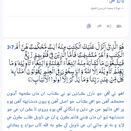
وارو آهي .
— مولانا محمد ادريس ڏاھري
3:7
ھُوَ الَّذِيْٓ اَنْزَلَ عَلَيْكَ الْكِتٰبَ مِنْهُ اٰيٰتٌ مُّـحْكَـمٰتٌ ھُنَّ اُمُّ
الْكِتٰبِ وَاُخَرُ مُتَشٰبِهٰتٌ ۭ فَاَمَّا الَّذِيْنَ فِيْ قُلُوْبِهِمْ زَيْغٌ
فَيَتَّبِعُوْنَ مَا تَشَابَهَ مِنْهُ ابْتِغَاۗءَ الْفِتْنَةِ وَابْتِغَاۗءَ تَاْوِيْلِهٖ څ وَمَا
يَعْلَمُ تَاْوِيْلَهٗ ٓ اِلَّا اللّٰهُ ڤ وَالرّٰسِـخُوْنَ فِي الْعِلْمِ يَقُوْلُوْنَ اٰمَنَّا بِهٖ ۙ
كُلٌّ مِّنْ عِنْدِ رَبِّنَا ۚ وَمَا يَذَّكَّرُ اِلَّآ اُولُوا الْاَلْبَابِ
7‏۝
اهو ئي آهي جو نازل ڪيائين تو تي ڪتاب ان مان ڪجهه آيتون
محڪم آهن جو اهي ڪتاب جو اصل آهن ۽ ٻيون متشابهه آهن پوءِ
پر اهي ماڻهو جن جي دلين ۾ ڏنگائي آهي پوءِ پيروي ٿا ڪن ان جي جو
متشابهه ٿيو ان مان فتني قائم ڪرڻ ۽ ان جي تاويل طلب ڪرڻ جي
لاءِ ۽ نه ٿو ڄاڻي ان جي تاويل کي ڪو به الله کان سواءِ ۽ پڪائي