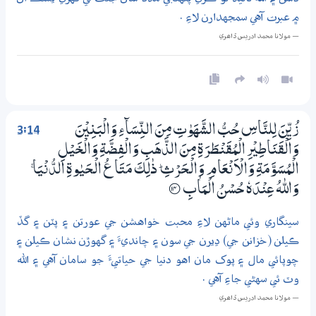
۾ عبرت آهي سمجهدارن لاءِ .
— مولانا محمد ادريس ڏاھري
3:14
زُيِّنَ لِلنَّاسِ حُبُّ الشَّهَوٰتِ مِنَ النِّسَاۗءِ وَالْبَنِيْنَ
وَالْقَنَاطِيْرِ الْمُقَنْطَرَةِ مِنَ الذَّھَبِ وَالْفِضَّةِ وَالْـخَيْلِ
الْمُسَوَّمَةِ وَالْاَنْعَامِ وَالْـحَرْثِ ۭ ذٰلِكَ مَتَاعُ الْـحَيٰوةِ الدُّنْيَا ۚ
وَاللّٰهُ عِنْدَهٗ حُسْنُ الْمَاٰبِ
؀14
سينگاري وئي ماڻهن لاءِ محبت خواهشن جي عورتن ۽ پٽن ۽ گڏ
ڪيلن (خزانن جي) ڍيرن جي سون ۽ چانديءَ ۽ گهوڙن نشان ڪيلن ۽
چوپائي مال ۽ پوک مان اهو دنيا جي حياتيءَ جو سامان آهي ۽ الله
وٽ ئي سهڻي جاءِ آهي .
— مولانا محمد ادريس ڏاھري