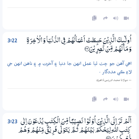
3:22
اُولٰۗىِٕكَ الَّذِيْنَ حَبِطَتْ اَعْـمَالُھُمْ فِي الدُّنْيَا وَالْاٰخِرَةِ ۡ
وَمَا لَھُمْ مِّنْ نّٰصِرِيْنَ ؀22
اهي آهن جو چٽ ٿيا عمل انهن جا دنيا ۽ آخرت ۾ ۽ ناهن انهن جي
لاءِ ڪي مددگار .
— مولانا محمد ادريس ڏاھري
3:23
اَلَمْ تَرَ اِلَى الَّذِيْنَ اُوْتُوْا نَصِيْبًا مِّنَ الْكِتٰبِ يُدْعَوْنَ اِلٰى
كِتٰبِ اللّٰهِ لِيَحْكُمَ بَيْنَھُمْ ثُـمَّ يَتَوَلّٰى فَرِيْقٌ مِّنْھُمْ وَھُمْ