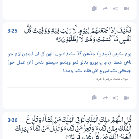
3:25
فَكَيْفَ اِذَا جَمَعْنٰھُمْ لِيَوْمٍ لَّا رَيْبَ فِيْهِ ۣ وَوُفِّيَتْ كُلُّ
نَفْسٍ مَّا كَسَبَتْ وَھُمْ لَا يُظْلَمُوْنَ ؀25
پوءِ ڪيئن (ٿيندو) جڏهن گڏ ڪنداسون انهن کي ان ڏينهن لاءِ جو
ناهي شڪ ان ۾ ۽ پورو بدلو ڏنو ويندو سڀڪو نفس (ان عمل جو)
جيڪي ڪيائين ۽ اهي ظلم ڪيا ويندا..
— مولانا محمد ادريس ڏاھري
3:26
قُلِ اللّٰهُمَّ مٰلِكَ الْمُلْكِ تُؤْتِي الْمُلْكَ مَنْ تَشَاۗءُ وَتَنْزِعُ
الْمُلْكَ مِـمَّنْ تَشَاۗءُ ۡ وَتُعِزُّ مَنْ تَشَاۗءُ وَتُذِلُّ مَنْ تَشَاۗءُ ۭ بِيَدِكَ
الْـخَيْرُ ۭ اِنَّكَ عَلٰي كُلِّ شَيْءٍ قَدِيْرٌ ؀26