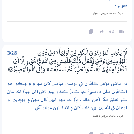
سواءِ .
— مولانا محمد ادريس ڏاھري
3:28
لَا يَتَّخِذِ الْمُؤْمِنُوْنَ الْكٰفِرِيْنَ اَوْلِيَاۗءَ مِنْ دُوْنِ
الْمُؤْمِنِيْنَ ۚ وَمَنْ يَّفْعَلْ ذٰلِكَ فَلَيْسَ مِنَ اللّٰهِ فِيْ شَيْءٍ اِلَّآ اَنْ
تَتَّقُوْا مِنْھُمْ تُقٰىةً ۭ وَيُـحَذِّرُكُمُ اللّٰهُ نَفْسَهٗ ۭ وَاِلَى اللّٰهِ الْمَصِيْرُ ؀28
نه بنائين مؤمن ڪافرن کي دوست مؤمنن کان سواءِ ۽ جيڪو اهو
(ڪافرن سان دوستيءَ جو ڪم) ڪندو پوءِ ناهي (ان جو) الله سان
ڪو تعلق مگر (هن حالت ۾) جو بچو انهن کان بچڻ ۽ ڊيڄاري ٿو
اوهان کي الله پنهنجيءَ ذات کان ۽ الله ڏانهن موٽڻو آهي .
— مولانا محمد ادريس ڏاھري