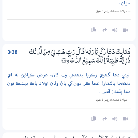
سواءِ .
— مولانا محمد ادريس ڏاھري
3:38
ھُنَالِكَ دَعَا زَكَرِيَّا رَبَّهٗ ۚ قَالَ رَبِّ ھَبْ لِيْ مِنْ لَّدُنْكَ
ذُرِّيَّةً طَيِّبَةً ۚ اِنَّكَ سَـمِيْعُ الدُّعَاۗءِ ؀38
اتيئي دعا گھري زڪريا پنھنجي رب کان، عرض ڪيائين ته اي
منھنجا پالڻھار! عطا ڪر مون کي پاڻ وٽان اولاد پاڪ بيشڪ تون
دعا ٻڌندڙ آھين .
— مولانا محمد ادريس ڏاھري