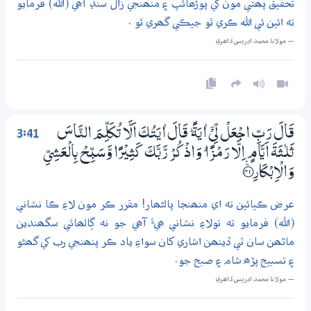
تحقيق پھتي مون کي پوڙھائپ ۽ منھنجي زال سنڍ آھي (الله) فرمايو
ته ائين ئي الله ڪري ٿو جيڪي گھري ٿو .
— مولانا محمد ادريس ڏاھري
3:41
قَالَ رَبِّ اجْعَلْ لِّيْٓ اٰيَةً ۭ قَالَ اٰيَتُكَ اَلَّا تُكَلِّمَ النَّاسَ
ثَلٰــثَةَ اَيَّامٍ اِلَّا رَمْزًا ۭ وَاذْكُرْ رَّبَّكَ كَثِيْرًا وَّسَبِّحْ بِالْعَشِيِّ
وَالْاِبْكَارِ ؀ۧ41
عرض ڪيائين ته اي منھنجا پالڻھار! مقرر ڪر مون لاءِ ڪا نشاني
(الله) فرمايو ته تولاءِ نشاني ھيءَ آھي جو نه ڳالھائي سگھندين
ماڻھن سان ٽي ڏينھن اشاري کان سواءِ ياد ڪر پنھنجي رب کي گھڻو
۽ تسبيح پڙھ شام ۽ صبح جو.
— مولانا محمد ادريس ڏاھري