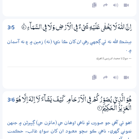
3:5
اِنَّ اللّٰهَ لَا يَـخْفٰى عَلَيْهِ شَيْءٌ فِي الْاَرْضِ وَلَا فِي السَّمَاۗءِ
5‏۝ۭ
بيشڪ الله نه ٿي ڳجهي رهي ان کان ڪا شيءِ (نه) زمين ۾ ۽ نه آسمان
۾ .
— مولانا محمد ادريس ڏاھري
3:6
ھُوَ الَّذِيْ يُصَوِّرُكُمْ فِي الْاَرْحَامِ كَيْفَ يَشَاۗءُ ۭ لَآ اِلٰهَ اِلَّا ھُوَ
الْعَزِيْزُ الْـحَكِيْمُ
6‏۝
اهو ئي آهي جو صورت ٿو ٺاهي اوهان جي (مائرن جي) ڳڀيرڻن ۾ جنهن
نموني گهري، ناهي ڪو سچو معبود ان کان سواءِ غالب، حڪمت