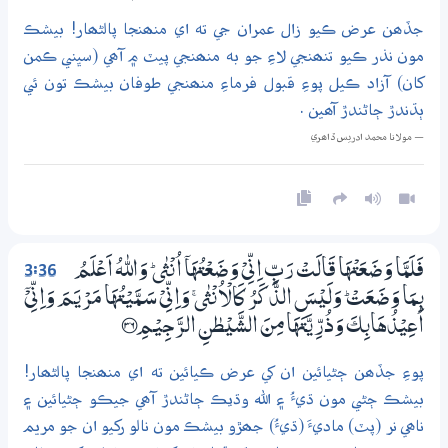
جڏھن عرض ڪيو زال عمران جي ته اي منھنجا پالڻھار! بيشڪ
مون نذر ڪيو تنھنجي لاءِ جو به منھنجي پيٽ ۾ آھي (سڀني ڪمن
کان) آزاد ڪيل پوءِ قبول فرماءِ منھنجي طوفان بيشڪ تون ئي
ٻڌندڙ ڄاڻندڙ آھين .
— مولانا محمد ادريس ڏاھري
3:36
فَلَمَّا وَضَعَتْهَا قَالَتْ رَبِّ اِنِّىْ وَضَعْتُهَآ اُنْثٰى ۭ وَاللّٰهُ اَعْلَمُ
بِـمَا وَضَعَتْ ۭ وَلَيْسَ الذَّكَرُ كَالْاُنْثٰى ۚ وَاِنِّىْ سَـمَّيْتُهَا مَرْيَـمَ وَاِنِّىْٓ
اُعِيْذُھَابِكَ وَذُرِّيَّتَهَا مِنَ الشَّيْطٰنِ الرَّجِيْـمِ ؀36
پوءِ جڏھن ڄڻيائين ان کي عرض ڪيائين ته اي منھنجا پالڻھار!
بيشڪ ڄڻي مون ڌيءُ ۽ الله وڌيڪ ڄاڻندڙ آھي جيڪو ڄڻيائين ۽
ناھي نر (پٽ) ماديءَ (ڌيءُ) جھڙو بيشڪ مون نالو رکيو ان جو مريم