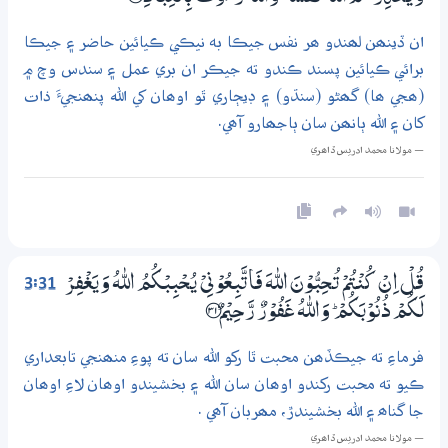
ان ڏينھن لھندو ھر نفس جيڪا به نيڪي ڪيائين حاضر ۽ جيڪا
برائي ڪيائين پسند ڪندو ته جيڪر ان بري عمل ۽ سندس وچ ۾
(ھجي ھا) گھڻو (سنڌو) ۽ ڊيڄاري ٿو اوھان کي الله پنھنجيءَ ذات
کان ۽ الله ٻانھن سان ٻاجھارو آھي.
— مولانا محمد ادريس ڏاھري
3:31
قُلْ اِنْ كُنْتُمْ تُـحِبُّوْنَ اللّٰهَ فَاتَّبِعُوْنِيْ يُـحْبِبْكُمُ اللّٰهُ وَيَغْفِرْ
لَكُمْ ذُنُوْبَكُمْ ۭ وَاللّٰهُ غَفُوْرٌ رَّحِيْمٌ ؀31
فرماءِ ته جيڪڏھن محبت ٿا رکو الله سان ته پوءِ منھنجي تابعداري
ڪيو ته محبت رکندو اوھان سان الله ۽ بخشيندو اوھان لاءِ اوھان
جا گناھ ۽ الله بخشيندڙ، مھربان آھي .
— مولانا محمد ادريس ڏاھري