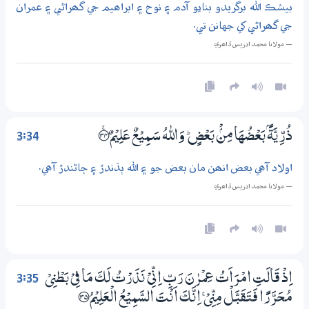
بيشڪ الله برگريدو بنايو آدم ۽ نوح ۽ ابراھيم جي گھراڻي ۽ عمران
جي گھراڻي کي جهانن تي.
— مولانا محمد ادريس ڏاھري
3:34
ذُرِّيَّةًۢ بَعْضُهَا مِنْۢ بَعْضٍ ۭ وَاللّٰهُ سَـمِيْعٌ عَلِيْمٌ ؀ۚ34
اولاد آھي بعض انھن مان بعض جو ۽ الله ٻڌندڙ ۽ ڄاڻندڙ آھي.
— مولانا محمد ادريس ڏاھري
3:35
اِذْ قَالَتِ امْرَاَتُ عِمْرٰنَ رَبِّ اِنِّىْ نَذَرْتُ لَكَ مَا فِيْ بَطْنِىْ
مُـحَرَّرًا فَتَقَبَّلْ مِنِّىْ ۚ اِنَّكَ اَنْتَ السَّمِيْعُ الْعَلِيْمُ ؀35