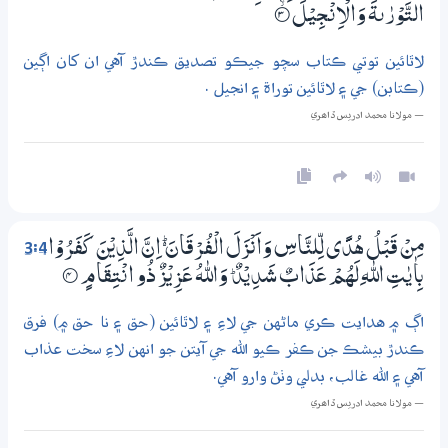
التَّوْرٰىةَ وَالْاِنْـجِيْلَ
3‏۝ۙ
لاٿائين توتي ڪتاب سچو جيڪو تصديق ڪندڙ آهي ان کان اڳين
(ڪتابن) جي ۽ لاٿائين توراة ۽ انجيل .
— مولانا محمد ادريس ڏاھري
3:4
مِنْ قَبْلُ ھُدًى لِّلنَّاسِ وَاَنْزَلَ الْفُرْقَانَ ڛ اِنَّ الَّذِيْنَ كَفَرُوْا
بِاٰيٰتِ اللّٰهِ لَھُمْ عَذَابٌ شَدِيْدٌ ۭ وَاللّٰهُ عَزِيْزٌ ذُو انْتِقَامٍ
4‏۝
اڳ ۾ هدايت ڪري ماڻهن جي لاءِ ۽ لاٿائين (حق ۽ نا حق ۾) فرق
ڪندڙ بيشڪ جن ڪفر ڪيو الله جي آيتن جو انهن لاءِ سخت عذاب
آهي ۽ الله غالب، بدلي وٺڻ وارو آهي.
— مولانا محمد ادريس ڏاھري