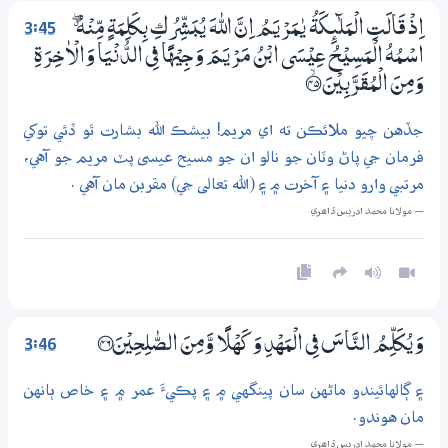
3:45
اِذْ قَالَتِ الْمَلٰۗىِٕكَةُ يٰـمَرْيَـمُ اِنَّ اللّٰهَ يُبَشِّرُكِ بِكَلِمَةٍ مِّنْهُ ڰ
اسْـمُهُ الْمَسِيْحُ عِيْسَى ابْنُ مَرْيَـمَ وَجِيْهًا فِي الدُّنْيَا وَالْاٰخِرَةِ
وَمِنَ الْمُقَرَّبِيْنَ ؀ۙ45
جڏهن چيو ملائڪن ته اي مريم! بيشڪ الله بشارت ٿو ڏئي توکي
فرمان جي پاڻ وٽان جو نالو ان جو مسيح عيسى پٽ مريم جو آهي،
مرتبي وارو دنيا ۽ آخرت ۾ ۽ (الله تعالى جي) مقربن مان آهي .
— مولانا محمد ادريس ڏاھري
3:46
وَيُكَلِّمُ النَّاسَ فِي الْمَهْدِ وَكَهْلًا وَّمِنَ الصّٰلِحِيْنَ ؀46
۽ ڳالهائيندو ماڻهن سان پينگهي ۾ ۽ پڪيءَ عمر ۾ ۽ خاص ٻانهن
مان هوندو.
— مولانا محمد ادريس ڏاھري