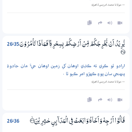
— مولانا محمد ادريس ڏاھري
26:35
يُّرِيْدُ اَنْ يُّخْرِجَكُمْ مِّنْ اَرْضِكُمْ بِسِحْرِهٖ ڰ فَـمَاذَا تَاْمُرُوْنَ
؀35
ارادو ٿو ڪري ته ڪڍي اوهان کي زمين اوهان جيءَ مان جادوءَ
پنهنجي سان پوءِ ڪهڙو امر ڪيو ٿا .
— مولانا محمد ادريس ڏاھري
26:36
قَالُوْٓا اَرْجِهْ وَاَخَاهُ وَابْعَثْ فِي الْمَدَاۗىِٕنِ حٰشِرِيْنَ ؀ۙ36