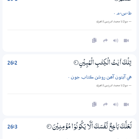
ط-س-م .
— مولانا محمد ادريس ڏاھري
26:2
تِلْكَ اٰيٰتُ الْكِتٰبِ الْمُبِيْنِ
2‏۝
هي آيتون آهن روشن ڪتاب جون .
— مولانا محمد ادريس ڏاھري
26:3
لَعَلَّكَ بَاخِعٌ نَّفْسَكَ اَلَّا يَكُوْنُوْا مُؤْمِنِيْنَ
3‏۝