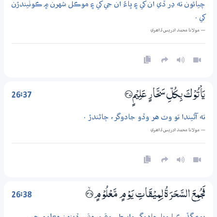
چيائون ته ڍر ڏي ان کي ۽ ڀاءُ ان جي کي ۽ موڪل شهرن ۾ ڪوٺيندڙن
کي .
— مولانا محمد ادريس ڏاھري
26:37
يَاْتُوْكَ بِكُلِّ سَحَّارٍ عَلِيْمٍ ؀37
ته آڻيندا تو وٽ هر وڏو جادوگر، ڄاڻندڙ .
— مولانا محمد ادريس ڏاھري
26:38
فَجُمِعَ السَّحَرَةُ لِمِيْقَاتِ يَوْمٍ مَّعْلُوْمٍ ؀ۙ38
پوءِ گڏ ڪيا ويا جادوگر واسطي وقت مقرر ڏينهن معلوم جي .