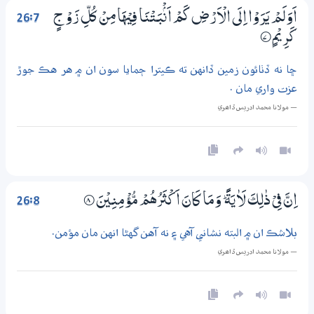
26:7
اَوَلَمْ يَرَوْا اِلَى الْاَرْضِ كَمْ اَنْۢبَـتْنَا فِيْهَا مِنْ كُلِّ زَوْجٍ
كَرِيْمٍ
7‏۝
ڇا نه ڏٺائون زمين ڏانهن ته ڪيترا ڄمايا سون ان ۾ هر هڪ جوڙ
عزت واري مان .
— مولانا محمد ادريس ڏاھري
26:8
اِنَّ فِيْ ذٰلِكَ لَاٰيَةً ۭ وَمَا كَانَ اَكْثَرُهُمْ مُّؤْمِنِيْنَ
8‏۝
بلاشڪ ان ۾ البته نشاني آهي ۽ نه آهن گهڻا انهن مان مؤمن.
— مولانا محمد ادريس ڏاھري