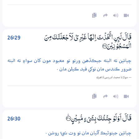
26:29
قَالَ لَىِٕنِ اتَّخَذْتَ اِلٰــهًا غَيْرِيْ لَاَجْعَلَنَّكَ مِنَ
الْمَسْجُوْنِيْنَ ؀29
چيائين ته البته جيڪڏهن ورتو تو معبود مون کان سواءِ ته البته
ضرور ڪندس مان توکي قيد ڪيلن مان .
— مولانا محمد ادريس ڏاھري
26:30
قَالَ اَوَلَوْ جِئْتُكَ بِشَيْءٍ مُّبِيْنٍ ؀ۚ30
چيائين جيتوڻيڪ آڻيان مان تو وٽ شيءِ روشن .