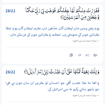
26:21
فَفَرَرْتُ مِنْكُمْ لَمَّا خِفْتُكُمْ فَوَهَبَ لِيْ رَبِّيْ حُكْمًا
وَّجَعَلَنِيْ مِنَ الْمُرْسَلِيْنَ ؀21
پوءِ ڀڄي ويس مان اوهان کان جڏهن ڊپ ڪيم اوهان کان پوءِ عطا
ڪيائين مون کي منهنجي رب حڪم ۽ ڪيائين مون کي مرسلن مان .
— مولانا محمد ادريس ڏاھري
26:22
وَتِلْكَ نِعْمَةٌ تَمُنُّهَا عَلَيَّ اَنْ عَبَّدْتَّ بَنِيْٓ اِسْرَاۗءِيْلَ ؀ۭ22
۽ اها به ڪا نعمت آهي جو احسان ٿو ڪرين ان سان مون تي هيء
جو ٻانهو بنائي رکيو ته بني اسرائيل کي.
— مولانا محمد ادريس ڏاھري