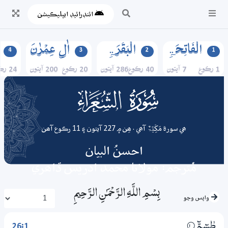
ائنڊرائيڊ ايپليڪيشن
الۡفَاتِحَۃِ
الۡبَقَرَۃِ
اٰلِ عِمۡرٰنَ
4
3
2
1
1 رڪوع
7 آيتون
40 رڪوع
286 آيتون
20 رڪوع
200 آيتون
24 رڪوع
026
surah
ھي سورة مَکِّیَّۃٌ آھي . ھِن ۾ 227 آيتون ۽ 11 رڪوع آھن
احسنُ البيان
مُترجم: مولانا محمد ادريس ڏاھري
بِسْمِ اللَّـهِ الرَّحْمَـٰنِ الرَّحِيمِ
واپس وڃو
26:1
طٰسۗمّۗ
1‏۝