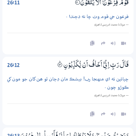
26:11
قَوْمَ فِرْعَوْنَ ۭ اَلَا يَتَّقُوْنَ
؀11
فرعون جي قوم وٽ ڇا نه ڊڄندا .
— مولانا محمد ادريس ڏاھري
26:12
قَالَ رَبِّ اِنِّىْٓ اَخَافُ اَنْ يُّكَذِّبُوْنِ
۝ۭ12
چيائين ته اي منهنجا رب! بيشڪ مان ڊڄان ٿو هن کان جو مون کي
ڪوڙو چون .
— مولانا محمد ادريس ڏاھري