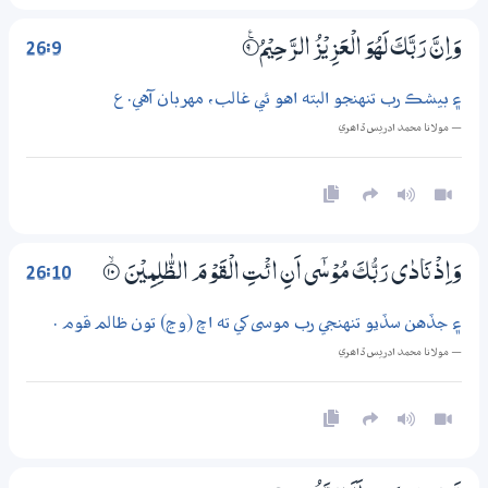
26:9
وَاِنَّ رَبَّكَ لَهُوَ الْعَزِيْزُ الرَّحِيْمُ
9‏۝ۧ
۽ بيشڪ رب تنهنجو البته اهو ئي غالب، مهربان آهي. ع
— مولانا محمد ادريس ڏاھري
26:10
وَاِذْ نَادٰي رَبُّكَ مُوْسٰٓي اَنِ ائْتِ الْقَوْمَ الظّٰلِمِيْنَ
۝ۙ10
۽ جڏهن سڏيو تنهنجي رب موسى کي ته اچ (وڃ) تون ظالم قوم .
— مولانا محمد ادريس ڏاھري