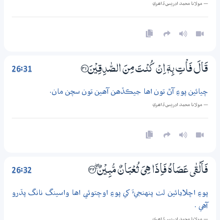
— مولانا محمد ادريس ڏاھري
26:31
قَالَ فَاْتِ بِهٖٓ اِنْ كُنْتَ مِنَ الصّٰدِقِيْنَ ؀31
چيائين پوءِ آڻ تون اها جيڪڏهن آهين تون سچن مان.
— مولانا محمد ادريس ڏاھري
26:32
فَاَلْقٰى عَصَاهُ فَاِذَا هِىَ ثُعْبَانٌ مُّبِيْنٌ ښ ؀32
پوءِ اڇلايائين لٺ پنهنجيءَ کي پوءِ اوچتوئي اها واسينگ نانگ پڌرو
آهي .
— مولانا محمد ادريس ڏاھري