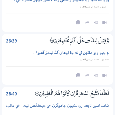
— مولانا محمد ادريس ڏاھري
26:39
وَّقِيْلَ لِلنَّاسِ هَلْ اَنْتُمْ مُّجْتَمِعُوْنَ ؀ۙ39
۽ چيو ويو ماڻهن کي ته ڇا اوهان گڏ ٿيندڙ آهيو؟ .
— مولانا محمد ادريس ڏاھري
26:40
لَعَلَّنَا نَتَّبِعُ السَّحَرَةَ اِنْ كَانُوْا هُمُ الْغٰلِبِيْنَ ؀40
شايد اسين تابعداري ڪيون جادوگرن جي جيڪڏهن ٿيندا اهي غالب
.