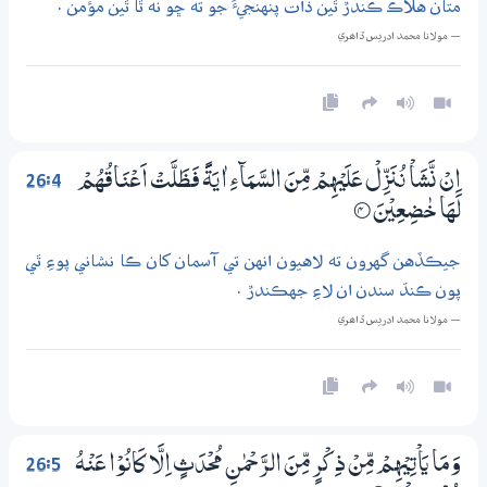
متان هلاڪ ڪندڙ ٿين ذات پنهنجيءَ جو ته ڇو نه ٿا ٿين مؤمن .
— مولانا محمد ادريس ڏاھري
26:4
اِنْ نَّشَاْ نُنَزِّلْ عَلَيْهِمْ مِّنَ السَّمَاۗءِ اٰيَةً فَظَلَّتْ اَعْنَاقُهُمْ
لَهَا خٰضِعِيْنَ
4‏۝
جيڪڏهن گهرون ته لاهيون انهن تي آسمان کان ڪا نشاني پوءِ ٿي
پون ڪنڌ سندن ان لاءِ جهڪندڙ .
— مولانا محمد ادريس ڏاھري
26:5
وَمَا يَاْتِيْهِمْ مِّنْ ذِكْرٍ مِّنَ الرَّحْمٰنِ مُحْدَثٍ اِلَّا كَانُوْا عَنْهُ