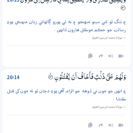
26:13
وَيَضِيْقُ صَدْرِيْ وَلَا يَنْطَلِقُ لِسَانِيْ فَاَرْسِلْ اِلٰى هٰرُوْنَ
؀13
۽ تنگ ٿو ٿئي سينو منهنجو ۽ نه ٿي پورو ڳالهائي زبان منهنجي پوءِ
رسالت جو حڪم موڪل هارون ڏانهن .
— مولانا محمد ادريس ڏاھري
26:14
وَلَهُمْ عَلَيَّ ذَنْۢبٌ فَاَخَافُ اَنْ يَّقْتُلُوْنِ
۝ۚ14
۽ انهن جو مون تي ڏوهه جو الزام آهي پوءِ ڊڄان ٿو ته مون کي قتل
ڪندا .
— مولانا محمد ادريس ڏاھري