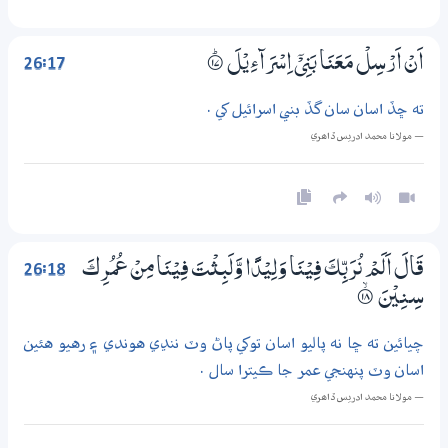
26:17
اَنْ اَرْسِلْ مَعَنَا بَنِيْٓ اِسْرَاۗءِيْلَ
۝ۭ17
ته ڇڏ اسان سان گڏ بني اسرائيل کي .
— مولانا محمد ادريس ڏاھري
26:18
قَالَ اَلَمْ نُرَبِّكَ فِيْنَا وَلِيْدًا وَّلَبِثْتَ فِيْنَا مِنْ عُمُرِكَ
سِـنِيْنَ
۝ۙ18
چيائين ته ڇا نه پاليو اسان توکي پاڻ وٽ ننڍي هوندي ۽ رهيو هئين
اسان وٽ پنهنجي عمر جا ڪيترا سال .
— مولانا محمد ادريس ڏاھري