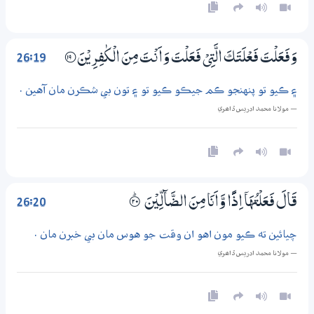
26:19
وَفَعَلْتَ فَعْلَتَكَ الَّتِيْ فَعَلْتَ وَاَنْتَ مِنَ الْكٰفِرِيْنَ
؀19
۽ ڪيو تو پنهنجو ڪم جيڪو ڪيو تو ۽ تون بي شڪرن مان آهين .
— مولانا محمد ادريس ڏاھري
26:20
قَالَ فَعَلْتُهَآ اِذًا وَّاَنَا مِنَ الضَّاۗلِّيْنَ
۝ۭ20
چيائين ته ڪيو مون اهو ان وقت جو هوس مان بي خبرن مان .
— مولانا محمد ادريس ڏاھري