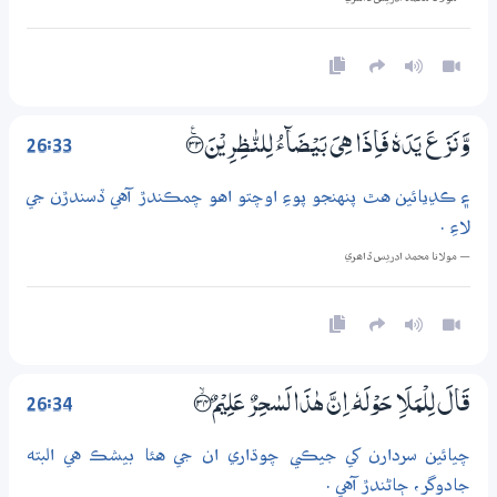
26:33
وَّنَزَعَ يَدَهٗ فَاِذَا هِىَ بَيْضَاۗءُ لِلنّٰظِرِيْنَ ؀ۧ33
۽ ڪڍيائين هٿ پنهنجو پوءِ اوچتو اهو چمڪندڙ آهي ڏسندڙن جي
لاءِ .
— مولانا محمد ادريس ڏاھري
26:34
قَالَ لِلْمَلَاِ حَوْلَهٗ ٓ اِنَّ ھٰذَا لَسٰحِرٌ عَلِيْمٌ ؀ۙ34
چيائين سردارن کي جيڪي چوڌاري ان جي هئا بيشڪ هي البته
جادوگر، ڄاڻندڙ آهي .