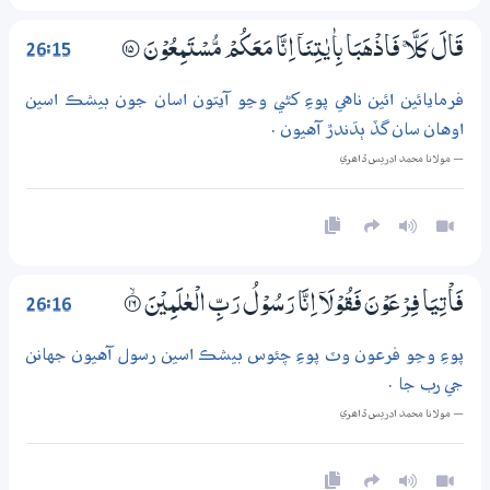
26:15
قَالَ كَلَّا ۚ فَاذْهَبَا بِاٰيٰتِنَآ اِنَّا مَعَكُمْ مُّسْتَمِعُوْنَ
؀15
فرمايائين ائين ناهي پوءِ کڻي وڃو آيتون اسان جون بيشڪ اسين
اوهان سان گڏ ٻڌندڙ آهيون .
— مولانا محمد ادريس ڏاھري
26:16
فَاْتِيَا فِرْعَوْنَ فَقُوْلَآ اِنَّا رَسُوْلُ رَبِّ الْعٰلَمِيْنَ
۝ۙ16
پوءِ وڃو فرعون وٽ پوءِ چئوس بيشڪ اسين رسول آهيون جهانن
جي رب جا .
— مولانا محمد ادريس ڏاھري