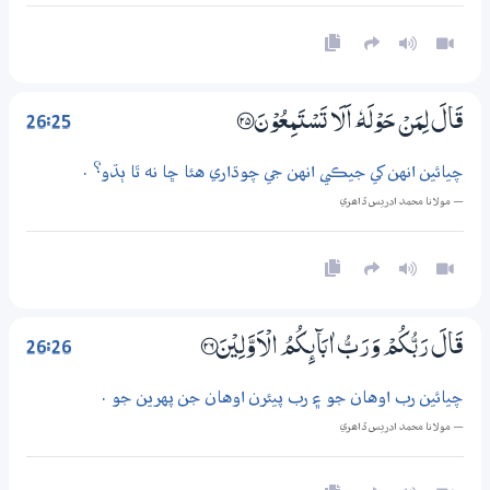
26:25
قَالَ لِمَنْ حَوْلَهٗ ٓ اَلَا تَسْتَمِعُوْنَ ؀25
چيائين انهن کي جيڪي انهن جي چوڌاري هئا ڇا نه ٿا ٻڌو؟ .
— مولانا محمد ادريس ڏاھري
26:26
قَالَ رَبُّكُمْ وَرَبُّ اٰبَاۗىِٕكُمُ الْاَوَّلِيْنَ ؀26
چيائين رب اوهان جو ۽ رب پيئرن اوهان جن پهرين جو .
— مولانا محمد ادريس ڏاھري