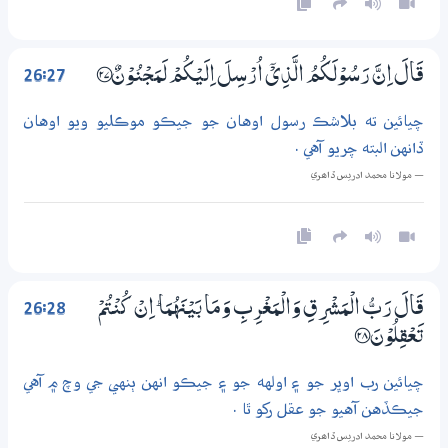
26:27
قَالَ اِنَّ رَسُوْلَكُمُ الَّذِيْٓ اُرْسِلَ اِلَيْكُمْ لَمَجْنُوْنٌ ؀27
چيائين ته بلاشڪ رسول اوهان جو جيڪو موڪليو ويو اوهان
ڏانهن البته چريو آهي .
— مولانا محمد ادريس ڏاھري
26:28
قَالَ رَبُّ الْمَشْرِقِ وَالْمَغْرِبِ وَمَا بَيْنَهُمَا ۭ اِنْ كُنْتُمْ
تَعْقِلُوْنَ ؀28
چيائين رب اوڀر جو ۽ اولهه جو ۽ جيڪو انهن ٻنهي جي وچ ۾ آهي
جيڪڏهن آهيو جو عقل رکو ٿا .
— مولانا محمد ادريس ڏاھري