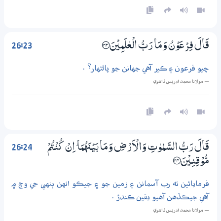
26:23
قَالَ فِرْعَوْنُ وَمَا رَبُّ الْعٰلَمِيْنَ ؀23
چيو فرعون ۽ ڪير آهي جهانن جو پالڻهار؟ .
— مولانا محمد ادريس ڏاھري
26:24
قَالَ رَبُّ السَّمٰوٰتِ وَالْاَرْضِ وَمَا بَيْنَهُمَا ۭ اِنْ كُنْتُمْ
مُّوْقِنِيْنَ ؀24
فرمايائين ته رب آسمانن ۽ زمين جو ۽ جيڪو انهن ٻنهي جي وچ ۾
آهي جيڪڏهن آهيو يقين ڪندڙ .
— مولانا محمد ادريس ڏاھري