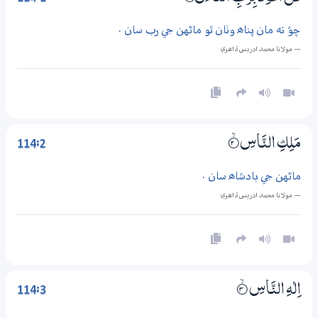
چؤ ته مان پناھ وٺان ٿو ماڻهن جي رب سان .
— مولانا محمد ادريس ڏاھري
114:2
مَلِكِ النَّاسِ
2‏۝ۙ
ماڻهن جي بادشاھ سان .
— مولانا محمد ادريس ڏاھري
114:3
اِلٰهِ النَّاسِ
3‏۝ۙ