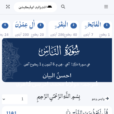
ائنڊرائيڊ ايپليڪيشن
الۡفَاتِحَۃِ
الۡبَقَرَۃِ
اٰلِ عِمۡرٰنَ
4
3
2
1
1 رڪوع
7 آيتون
40 رڪوع
286 آيتون
20 رڪوع
200 آيتون
24 رڪوع
114
surah
ھي سورة مَکِّیَّۃٌ آھي . ھِن ۾ 6 آيتون ۽ 1 رڪوع آھن
احسنُ البيان
مُترجم: مولانا محمد ادريس ڏاھري
بِسْمِ اللَّـهِ الرَّحْمَـٰنِ الرَّحِيمِ
واپس وڃو
114:1
قُلْ اَعُوْذُ بِرَبِّ النَّاسِ
1‏۝ۙ