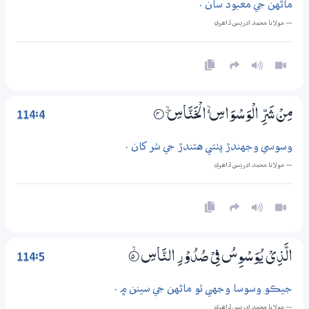
ماڻهن جي معبود سان .
— مولانا محمد ادريس ڏاھري
114:4
مِنْ شَرِّ الْوَسْوَاسِ ڏ الْخَنَّاسِ ۽
4‏۝
وسوسي وجهندڙ پٺتي هٽندڙ جي شر کان .
— مولانا محمد ادريس ڏاھري
114:5
الَّذِيْ يُوَسْوِسُ فِيْ صُدُوْرِ النَّاسِ
5‏۝ۙ
جيڪو وسوسا وجهي ٿو ماڻهن جي سينن ۾ .
— مولانا محمد ادريس ڏاھري