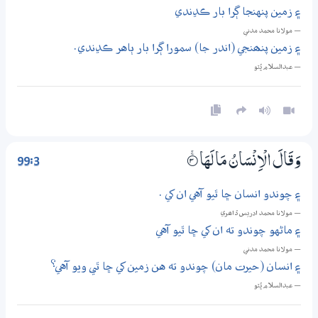
۽ زمين پنهنجا ڳرا بار ڪڍندي
— مولانا محمد مدني
۽ زمين پنھنجي (اندر جا) سمورا ڳرا بار ٻاهر ڪڍندي.
— عبدالسلام ڀُٽو
99:3
وَقَالَ الْاِنْسَانُ مَا لَهَا
3‏۝ۚ
۽ چوندو انسان ڇا ٿيو آهي ان کي .
— مولانا محمد ادريس ڏاھري
۽ ماڻهو چوندو ته ان کي ڇا ٿيو آهي
— مولانا محمد مدني
۽ انسان (حيرت مان) چوندو ته هن زمين کي ڇا ٿي ويو آهي؟
— عبدالسلام ڀُٽو