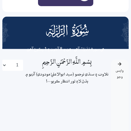
099
surah
ھي سورة
مَدَنِیَّۃٌ
آھي . ھِن ۾ 8 آيتون ۽ 1 رڪوع آھن
بِسْمِ اللَّـهِ الرَّحْمَـٰنِ الرَّحِيمِ
واپس
تلاوت ۽ سنڌي ترجمو (سيد ابوالاعليٰ مودودي) آڊيو ۾
وڃو
ٻڌڻ لاءِ ٿور انتظار ڪريو...!