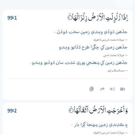
99:1
اِذَا زُلْزِلَتِ الْاَرْضُ زِلْزَالَهَا
1‏۝ۙ
جڏهن ڌوڏي ويندي زمين سخت ڌوڏڻ .
— مولانا محمد ادريس ڏاھري
جڏهن زمين کي چڱيءَ طرح ڌڏايو ويندو
— مولانا محمد مدني
جڏهن زمين کي پنھنجي پوري شدت سان ڌوڏيو ويندو.
— عبدالسلام ڀُٽو
99:2
وَاَخْرَجَتِ الْاَرْضُ اَثْقَالَهَا
2‏۝ۙ
۽ ڪڍندي زمين پنهنجا ڳرا بار .
— مولانا محمد ادريس ڏاھري