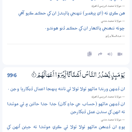
— مولانا محمد ادريس ڏاھري
هن ڪري ته (اي پيغمبر) تنهنجي پاليندڙ ان کي حڪم ڪيو آهي
— مولانا محمد مدني
ڇوته تنھنجي پالڻھار ان کي حڪم ڏنو هوندو.
— عبدالسلام ڀُٽو
99:6
يَوْمَىِٕذٍ يَّصْدُرُ النَّاسُ اَشْتَاتًا ڏ لِّيُرَوْا اَعْـمَالَهُمْ
6‏۝ۭ
ان ڏينهن ورندا ماڻهو ٽولا ٽولا ٿي تانته پنهنجا اعمال ڏيکاريا وڃن .
— مولانا محمد ادريس ڏاھري
ان ڏينهن ماڻهو (حساب جي جاءِ کان) جدا جدا حالتن ۾ ٿي موٽندا
ته انهن کي سندن عمل ڏيکارجن
— مولانا محمد مدني
پوءِ ان ڏينھن ماڻهو ٽولا ٽولا ٿي ڪري موٽندا ته جيئن اُنهن کي