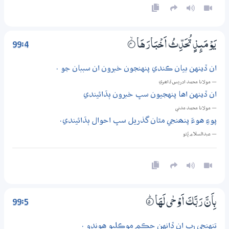
99:4
يَوْمَىِٕذٍ تُحَدِّثُ اَخْبَارَهَا
4‏۝ۙ
ان ڏينهن بيان ڪندي پنهنجون خبرون ان سببان جو .
— مولانا محمد ادريس ڏاھري
ان ڏينهن اها پنهجيون سڀ خبرون ٻڌائيندي
— مولانا محمد مدني
پوءِ هوءَ پنھنجي مٿان گذريل سڀ احوال ٻڌائيندي.
— عبدالسلام ڀُٽو
99:5
بِاَنَّ رَبَّكَ اَوْحٰى لَهَا
5‏۝ۭ
تنهنجي رب ان ڏانهن حڪم موڪليو هوندو .