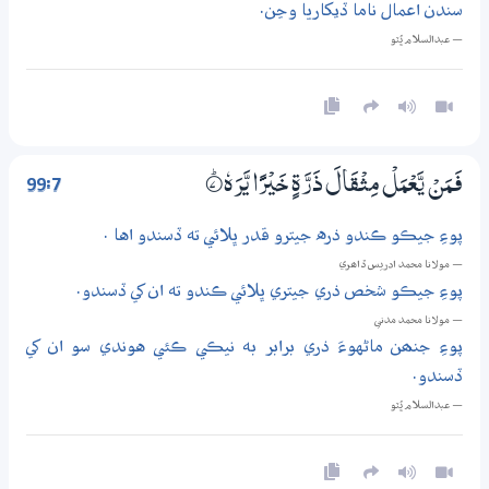
سندن اعمال ناما ڏيکاريا وڃن.
— عبدالسلام ڀُٽو
99:7
فَـمَنْ يَّعْمَلْ مِثْقَالَ ذَرَّةٍ خَيْرًا يَّرَهٗ
7‏۝ۭ
پوءِ جيڪو ڪندو ذره جيترو قدر ڀلائي ته ڏسندو اها .
— مولانا محمد ادريس ڏاھري
پوءِ جيڪو شخص ذري جيتري ڀلائي ڪندو ته ان کي ڏسندو.
— مولانا محمد مدني
پوءِ جنھن ماڻهوءَ ذري برابر به نيڪي ڪئي هوندي سو ان کي
ڏسندو.
— عبدالسلام ڀُٽو