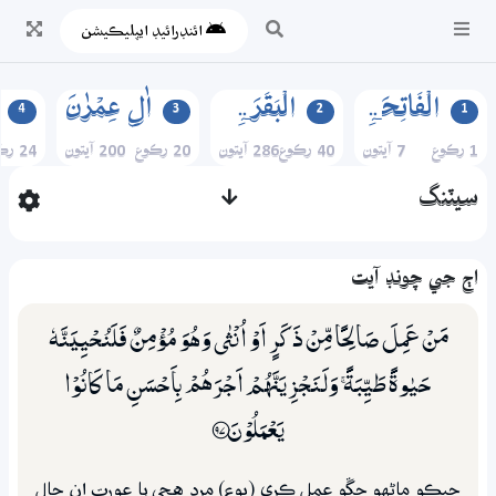
ائنڊرائيڊ ايپليڪيشن
الۡفَاتِحَۃِ
الۡبَقَرَۃِ
اٰلِ عِمۡرٰنَ
4
3
2
1
1 رڪوع
7 آيتون
40 رڪوع
286 آيتون
20 رڪوع
200 آيتون
24 رڪوع
سيٽنگ
اڄ جي چونڊ آيت
مَنْ عَمِلَ صَالِحًا مِّنْ ذَكَرٍ اَوْ اُنْثٰى وَهُوَ مُؤْمِنٌ فَلَنُحْيِيَنَّهٗ
حَيٰوةً طَيِّبَةً ۚ وَلَـنَجْزِيَنَّهُمْ اَجْرَهُمْ بِاَحْسَنِ مَا كَانُوْا
يَعْمَلُوْنَ ؀97
جيڪو ماڻهو چڱو عمل ڪري (پوءِ) مرد هجي يا عورت ان حال