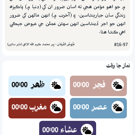
۾ جو اهو مؤمن هجي ته اسان ضرور ان کي (دنيا ۾) پاڪيزه
زندگي سان جيارينداسين. ۽ (آخرت ۾) انهن ماڻهن کي ضرور
انهن جو اجر ڏينداسين انهن سهڻن عملن جي عيوض جيڪي
اهي ڪندا هئا.
فُيُوضُ الفُرقان - پِير محمد ڪرم اللہ الاھي (دلبر سائين)
#16:97
نماز جا وقت
فجر
ظھر
00:00
00:00
عصر
مغرب
00:00
00:00
عشاء
00:00