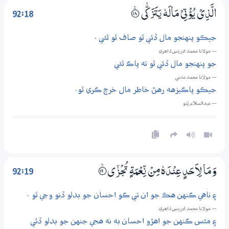
92:18
الَّذِيْ يُؤْتِيْ مَالَهٗ يَتَزَكّٰى
؀ۚ18
جيڪو پنهنجو مال ڏئي ٿو صاف ٿو ٿئي .
— مولانا محمد ادريس ڏاھري
جو پنهنجو مال ڏئي ٿو ته پاڪ ٿئي
— مولانا محمد مدني
جيڪو پاڪيزهه رهڻ خاطر مال خرچ ڪري ٿو.
— عبدالسلام ڀُٽو
92:19
وَمَا لِاَحَدٍ عِنْدَهٗ مِنْ نِّعْمَةٍ تُجْزٰٓى
؀ۙ19
۽ ناهي ڪنهن هڪ جو ان تي ڪو احسان جو بدلو ڏنو وڃي ٿو .
— مولانا محمد ادريس ڏاھري
۽ مٿس ڪنهن جو اهڙو احسان به نه هجي جنهن جو بدلو ڏئي