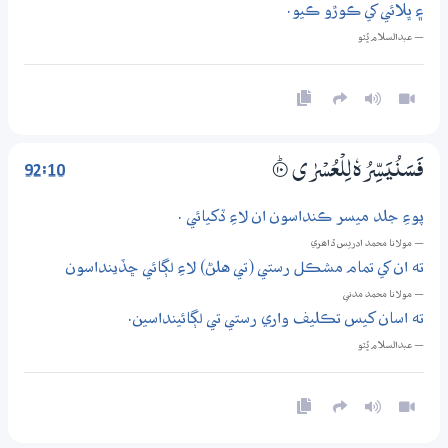
۽ ڀلائي کي ڪوڙو ڪيو.
— عبدالسلام ڀُٽو
92:10
فَسَنُيَسِّرُهٗ لِلْعُسْرٰى
۝ۭ10
پوءِ جلد ميسر ڪنداسون ان لاءِ ڏکيائي .
— مولانا محمد ادريس ڏاھري
ته ان کي تمام مشڪل رستي (تي هلڻ) لاءِ لڳائي ڇڏينداسون
— مولانا محمد مدني
ته اسان کيس تڪليف واري رستي تي لڳائينداسين.
— عبدالسلام ڀُٽو