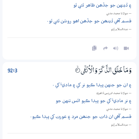
۽ ڏينهن جو جڏهن ظاهر ٿئي ٿو
— مولانا محمد مدني
قسم آهي ڏينھن جو جڏهن اهو روشن ٿئي ٿو.
— عبدالسلام ڀُٽو
92:3
وَمَا خَلَقَ الذَّكَرَ وَالْاُنْثٰٓى
3‏۝ۙ
۽ ان جو جنهن پيدا ڪيو نر کي ۽ ماديءَ کي .
— مولانا محمد ادريس ڏاھري
۽ نر ماديءَ کي جو پيدا ڪيو اٿس تنهن جو
— مولانا محمد مدني
قسم آهي ان ذات جو جنھن مرد ۽ عورت کي پيدا ڪيو.
— عبدالسلام ڀُٽو