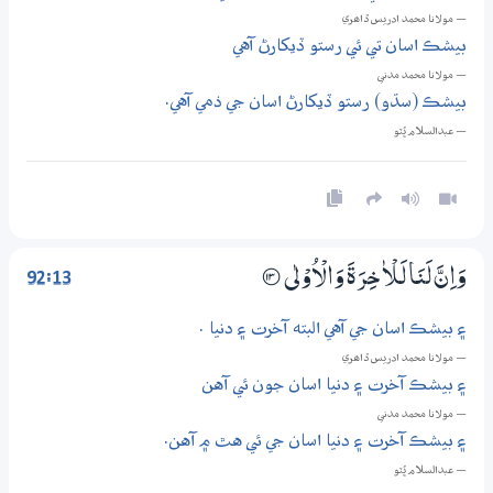
— مولانا محمد ادريس ڏاھري
بيشڪ اسان تي ئي رستو ڏيکارڻ آهي
— مولانا محمد مدني
بيشڪ (سڌو) رستو ڏيکارڻ اسان جي ذمي آهي.
— عبدالسلام ڀُٽو
92:13
وَاِنَّ لَنَا لَـلْاٰخِرَةَ وَالْاُوْلٰى
؀13
۽ بيشڪ اسان جي آهي البته آخرت ۽ دنيا .
— مولانا محمد ادريس ڏاھري
۽ بيشڪ آخرت ۽ دنيا اسان جون ئي آهن
— مولانا محمد مدني
۽ بيشڪ آخرت ۽ دنيا اسان جي ئي هٿ ۾ آهن.
— عبدالسلام ڀُٽو