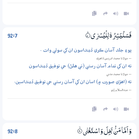
92:7
فَسَنُيَسِّرُهٗ لِلْيُسْرٰى
7‏۝ۭ
پوءِ جلد آسان ڪري ڏينداسون ان کي سولي واٽ .
— مولانا محمد ادريس ڏاھري
ته ان کي تمام آسان رستي (تي هلڻ) جي توفيق ڏينداسون
— مولانا محمد مدني
ته (اهڙي صورت ۾) اسان ان کي آسان رستي جي توفيق ڏينداسين.
— عبدالسلام ڀُٽو
92:8
وَاَمَّا مَنْۢ بَخِلَ وَاسْتَغْنٰى
8‏۝ۙ