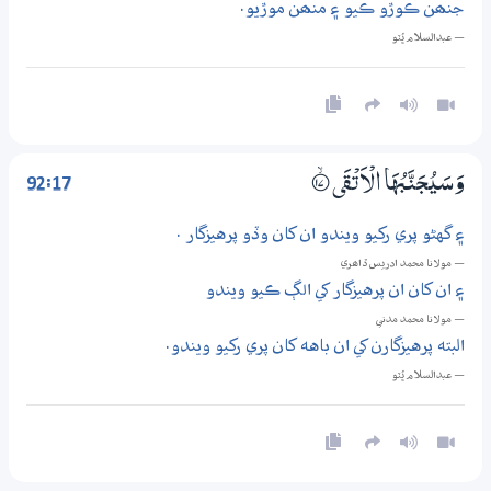
جنھن ڪوڙو ڪيو ۽ منھن موڙيو.
— عبدالسلام ڀُٽو
92:17
وَسَيُجَنَّبُهَا الْاَتْقَى
؀ۙ17
۽ گهڻو پري رکيو ويندو ان کان وڏو پرهيزگار .
— مولانا محمد ادريس ڏاھري
۽ ان کان ان پرهيزگار کي الڳ ڪيو ويندو
— مولانا محمد مدني
البته پرهيزگارن کي ان باهه کان پري رکيو ويندو.
— عبدالسلام ڀُٽو