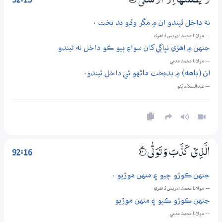
92:15
لَا يَصْلٰىهَآ اِلَّا الْاَشْقَى
؀ۙ15
نه داخل ٿيندو ان ۾ مگر وڏو بد بخت .
— مولانا محمد ادريس ڏاھري
جنهن ۾ اهڙي نڀاڳي کان سواءِ ٻيو ڪو داخل نه ٿيندو
— مولانا محمد مدني
ان (باهه) ۾ بدبخت ماڻهو ئي داخل ٿيندو.
— عبدالسلام ڀُٽو
92:16
الَّذِيْ كَذَّبَ وَتَوَلّٰى
؀ۭ16
جنهن ڪوڙو چيو ۽ منهن موڙيو .
— مولانا محمد ادريس ڏاھري
جنهن ڪوڙو ڪيو ۽ منهن موڙيو
— مولانا محمد مدني