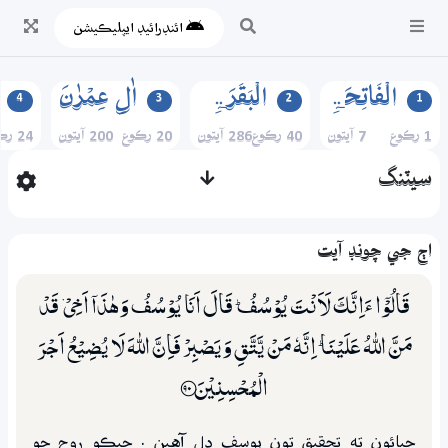
ائنڊرائيڊ ايپليڪيشن
الۡفَاتِحَۃِ
الۡبَقَرَۃِ
اٰلِ عِمۡرٰنَ
4
3
2
1
1 رڪوع
7 آيتون
40 رڪوع
286 آيتون
20 رڪوع
200 آيتون
24 رڪوع
سيٽنگ
اڄ جي چونڊ آيت
قَالُوْٓا ءَاِنَّكَ لَاَنْتَ يُوْسُفُ ۭ قَالَ اَنَا يُوْسُفُ وَهٰذَآ اَخِيْ ۡ قَدْ
مَنَّ اللّٰهُ عَلَيْنَا ۭ اِنَّهٗ مَنْ يَّتَّقِ وَيَصْبِرْ فَاِنَّ اللّٰهَ لَا يُضِيْعُ اَجْرَ
الْمُحْسِنِيْنَ ؀90
چيائون ته تحقيق تون يوسف دل آهين . جيڪو روح جو