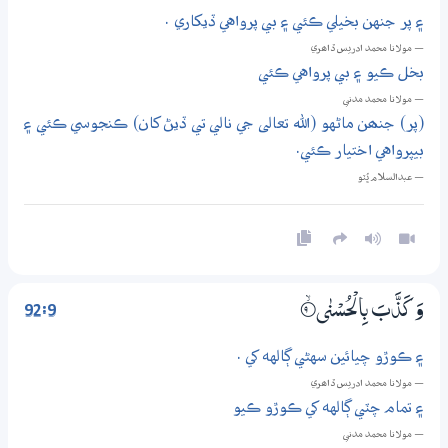
۽ پر جنهن بخيلي ڪئي ۽ بي پرواهي ڏيکاري .
— مولانا محمد ادريس ڏاھري
بخل ڪيو ۽ بي پرواهي ڪئي
— مولانا محمد مدني
(پر) جنھن ماڻهو (الله تعالى جي نالي تي ڏيڻ کان) ڪنجوسي ڪئي ۽
بيپرواهي اختيار ڪئي.
— عبدالسلام ڀُٽو
92:9
وَكَذَّبَ بِالْحُسْنٰى
9‏۝ۙ
۽ ڪوڙو چيائين سهڻي ڳالهه کي .
— مولانا محمد ادريس ڏاھري
۽ تمام چٽي ڳالهه کي ڪوڙو ڪيو
— مولانا محمد مدني