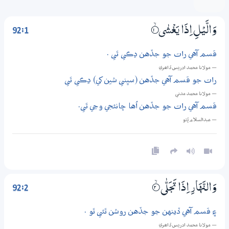
92:1
وَالَّيْلِ اِذَا يَغْشٰى
1‏۝ۙ
قسم آهي رات جو جڏهن ڍڪي ٿي .
— مولانا محمد ادريس ڏاھري
رات جو قسم آهي جڏهن (سڀني شين کي) ڍڪي ٿي
— مولانا محمد مدني
قسم آهي رات جو جڏهن اُها ڇانئجي وڃي ٿي.
— عبدالسلام ڀُٽو
92:2
وَالنَّهَارِ اِذَا تَجَلّٰى
2‏۝ۙ
۽ قسم آهي ڏينهن جو جڏهن روشن ٿئي ٿو .
— مولانا محمد ادريس ڏاھري