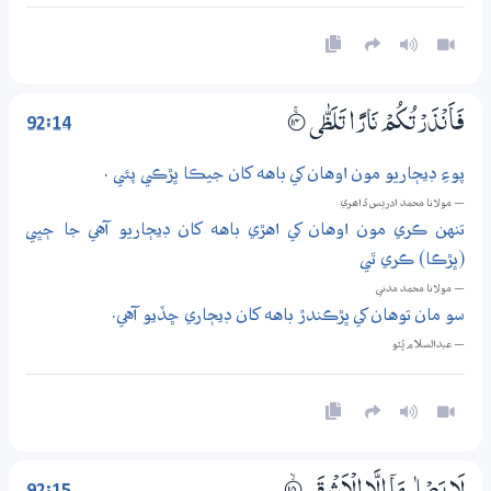
92:14
فَاَنْذَرْتُكُمْ نَارًا تَلَظّٰى
؀ۚ14
پوءِ ڊيڄاريو مون اوهان کي باهه کان جيڪا ڀڙڪي پئي .
— مولانا محمد ادريس ڏاھري
تنهن ڪري مون اوهان کي اهڙي باهه کان ڊيڄاريو آهي جا ڄڀي
(ڀڙڪا) ڪري ٿي
— مولانا محمد مدني
سو مان توهان کي ڀڙڪندڙ باهه کان ڊيڄاري ڇڏيو آهي.
— عبدالسلام ڀُٽو