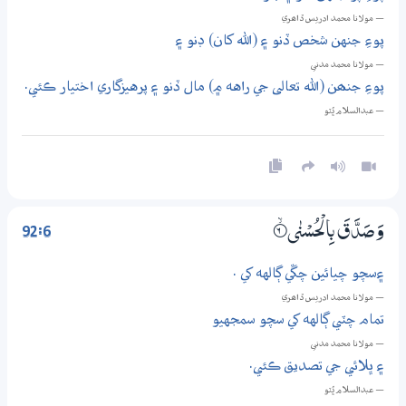
— مولانا محمد ادريس ڏاھري
پوءِ جنهن شخص ڏنو ۽ (الله کان) ڊنو ۽
— مولانا محمد مدني
پوءِ جنھن (الله تعالى جي راهه ۾) مال ڏنو ۽ پرهيزگاري اختيار ڪئي.
— عبدالسلام ڀُٽو
92:6
وَصَدَّقَ بِالْحُسْنٰى
6‏۝ۙ
۽سچو چيائين چڱي ڳالهه کي .
— مولانا محمد ادريس ڏاھري
تمام چٽي ڳالهه کي سچو سمجهيو
— مولانا محمد مدني
۽ ڀلائي جي تصديق ڪئي.
— عبدالسلام ڀُٽو