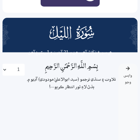
092
surah
ھي سورة
مَکِّیَّۃٌ
آھي . ھِن ۾ 21 آيتون ۽ 1 رڪوع آھن
بِسْمِ اللَّـهِ الرَّحْمَـٰنِ الرَّحِيمِ
واپس
تلاوت ۽ سنڌي ترجمو (سيد ابوالاعليٰ مودودي) آڊيو ۾
وڃو
ٻڌڻ لاءِ ٿور انتظار ڪريو...!