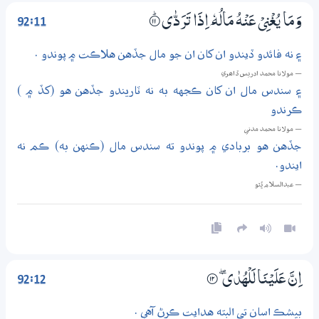
92:11
وَمَا يُغْنِيْ عَنْهُ مَالُهٗ ٓ اِذَا تَرَدّٰى
۝ۭ11
۽ نه فائدو ڏيندو ان کان ان جو مال جڏهن هلاڪت ۾ پوندو .
— مولانا محمد ادريس ڏاھري
۽ سندس مال ان کان ڪجهه به نه ٽاريندو جڏهن هو (کڏ ۾ )
ڪرندو
— مولانا محمد مدني
جڏهن هو بربادي ۾ پوندو ته سندس مال (ڪنهن به) ڪم نه
ايندو.
— عبدالسلام ڀُٽو
92:12
اِنَّ عَلَيْنَا لَلْهُدٰى ڮ
۝12
بيشڪ اسان تي البته هدايت ڪرڻ آهي .