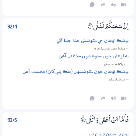
92:4
اِنَّ سَعْيَكُمْ لَشَتّٰى
4‏۝ۭ
بيشڪ اوهان جي ڪوشش جدا جدا آهي .
— مولانا محمد ادريس ڏاھري
ته اوهان جون ڪوششون مختلف آهن
— مولانا محمد مدني
بيشڪ توهان جون ڪوششون (هڪ ٻئي کان) مختلف آهن.
— عبدالسلام ڀُٽو
92:5
فَاَمَّا مَنْ اَعْطٰى وَاتَّقٰى
5‏۝ۙ
پوءِ پر جنهن ڏنو ۽ ڊنو .