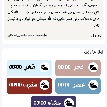
محبوب آهي . چيائين ته ، مان يوسف آهيان ۽ هي منهنجو ڀاءُ
آهي . تحقيق اسان تي الله احسان ڪيو . تحقيق جيڪو الله کان
ڊڄي ۽ ملامت تي صبر ڪري ته الله نيڪن جو ثواب وڃائيندڙ
ناهي .
قرآن مجيد - قاضي ميان عزيزالله مٽياروي
#12:90
نماز جا وقت
فجر
ظھر
00:00
00:00
عصر
مغرب
00:00
00:00
عشاء
00:00