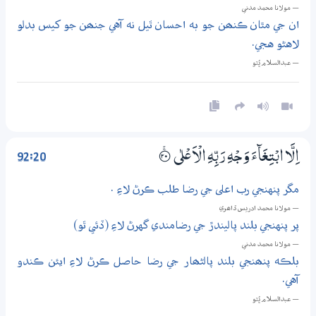
— مولانا محمد مدني
ان جي مٿان ڪنھن جو به احسان ٿيل نه آهي جنھن جو کيس بدلو
لاهڻو هجي.
— عبدالسلام ڀُٽو
92:20
اِلَّا ابْتِغَاۗءَ وَجْهِ رَبِّهِ الْاَعْلٰى
؀ۚ20
مگر پنهنجي رب اعلى جي رضا طلب ڪرڻ لاءِ .
— مولانا محمد ادريس ڏاھري
پر پنهنجي بلند پاليندڙ جي رضامندي گهرڻ لاءِ (ڏئي ٿو)
— مولانا محمد مدني
بلڪه پنھنجي بلند پالڻھار جي رضا حاصل ڪرڻ لاءِ ايئن ڪندو
آهي.
— عبدالسلام ڀُٽو