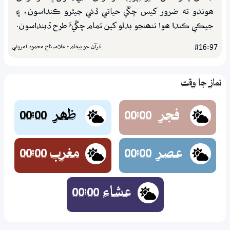
ھوندو ته ضرور کيس چڱي حياتي ڏئي جيئرو ڪنداسون، ۽
جيڪي ڪندا ھوا تنھنجو بدلو کين تمام چڱيءَ طرح ڏينداسون.
قرآن جو پيغام - علامہ تاج محمود امروٽي
#16:97
نماز جا وقت
فجر
ظھر
00:00
00:00
عصر
مغرب
00:00
00:00
عشاء
00:00