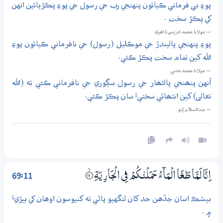
پوءِ بي فرماني ڪيائون پنهنجي رب جي رسول جي پوءِ پڪڙيائين انهن
کي پڪڙ سخت .
— مولانا محمد ادريس ڏاھري
پوءِ پنهنجي پاليندڙ جي موڪليل (رسول) جي نافرماني ڪيائون پوءِ
الله کين تمام سخت پڪڙ ڪئي.
— مولانا محمد مدني
اُنهن پنھنجي پالڻھار جي رسول سڳوري جي نافرماني ڪئي ته (الله
تعالى) کين انتھائي سختيءَ سان پڪڙ ڪئي.
— عبدالسلام ڀُٽو
69:11
اِنَّا لَمَّا طَغَا الْمَاۗءُ حَمَلْنٰكُمْ فِي الْجَارِيَةِ
۝ۙ11
بيشڪ اسان جڏهن حد کان لنگهيو پاڻي ته کنيوسون اوهان کي ٻيڙيءَ
۾ .