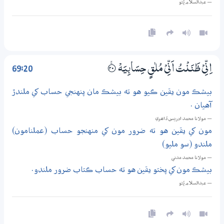
— عبدالسلام ڀُٽو
69:20
اِنِّىْ ظَنَنْتُ اَنِّىْ مُلٰقٍ حِسَابِيَهْ
؀ۚ20
بيشڪ مون يقين ڪيو هو ته بيشڪ مان پنهنجي حساب کي ملندڙ
آهيان .
— مولانا محمد ادريس ڏاھري
مون کي يقين هو ته ضرور مون کي منهنجو حساب (عملنامون)
ملندو (سو مليو)
— مولانا محمد مدني
بيشڪ مون کي پختو يقين هو ته حساب ڪتاب ضرور ملندو.
— عبدالسلام ڀُٽو