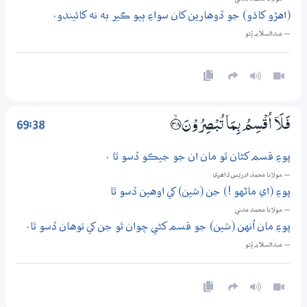
(اهڙو کاڌو) جو ڏوهارين کان سواءِ ٻيو ڪير به نه کائيندو.
— عبدالسلام ڀُٽو
69:38
فَلَآ اُقْسِمُ بِـمَا تُبْصِرُوْنَ ؀ۙ38
پوءِ قسم کڻان ٿو مان ان جو جيڪو ڏسو ٿا .
— مولانا محمد ادريس ڏاھري
پوءِ (اي ماڻهو !) جن (شين) کي اوهين ڏسو ٿا
— مولانا محمد مدني
پوءِ مان اُنهن (شين) جو قسم کڻي چوان ٿو جن کي توهان ڏسو ٿا.
— عبدالسلام ڀُٽو