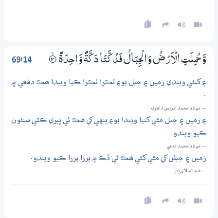
69:14
وَّحُمِلَتِ الْاَرْضُ وَالْجِبَالُ فَدُكَّتَا دَكَّةً وَّاحِدَةً
۝ۙ14
۽ کنئي ويندي زمين ۽ جبل پوءِ ٽڪرا ٽڪرا ڪيا ويندا هڪ دفعي ۾
.
— مولانا محمد ادريس ڏاھري
۽ زمين ۽ جبل مٿي کنيا ويندا پوءِ ٻنهي کي هڪ ئي ڀيري ڪٽي سنئون
ڪيو ويندو
— مولانا محمد مدني
زمين ۽ جبلن کي مٿي کڻي هڪ ئي ڌَڪ ۾ پرزا پرزا ڪيو ويندو.
— عبدالسلام ڀُٽو