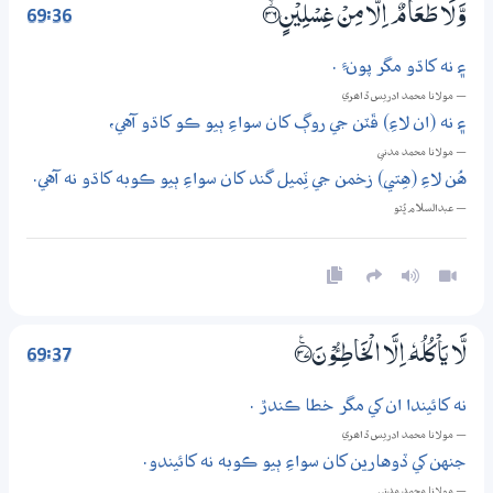
69:36
وَّلَا طَعَامٌ اِلَّا مِنْ غِسْلِيْنٍ ؀ۙ36
۽ نه کاڌو مگر پونءِ .
— مولانا محمد ادريس ڏاھري
۽ نه (ان لاءِ) ڦٽن جي روڳ کان سواءِ ٻيو ڪو کاڌو آهي،
— مولانا محمد مدني
هُن لاءِ (هِتي) زخمن جي ٽِميل گند کان سواءِ ٻيو ڪوبه کاڌو نه آهي.
— عبدالسلام ڀُٽو
69:37
لَّا يَاْكُلُهٗ ٓ اِلَّا الْخَاطِـــُٔوْنَ ؀ۧ37
نه کائيندا ان کي مگر خطا ڪندڙ .
— مولانا محمد ادريس ڏاھري
جنهن کي ڏوهارين کان سواءِ ٻيو ڪوبه نه کائيندو.
— مولانا محمد مدني