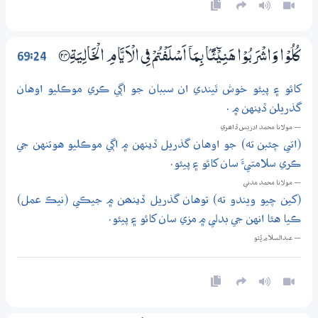
69:24
كُلُوْا وَاشْرَبُوْا هَنِيْۗئًۢا بِـمَآ اَسْلَفْتُمْ فِي الْاَيَّامِ الْخَالِيَةِ ؀24
کائو ۽ پيئو خوش ٿيندي ان سببان جو اڳي ڪري موڪليو اوهان
گذريلن ڏينهن ۾ .
— مولانا محمد ادريس ڏاھري
(اتي چئبن ته) جو اوهان گذريل ڏينهن ۾ اڳي موڪليو هوتنهن جي
ڪري سلامتيءَ سان کائو ۽ پيئو.
— مولانا محمد مدني
(کين چيو ويندو ته) توهان گذريل ڏينھن ۾ جيڪي (نيڪ عمل)
ڪيا هئا انهن جي بدلي ۾ مزي سان کائو ۽ پيئو.
— عبدالسلام ڀُٽو