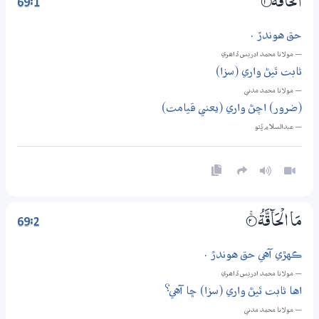
69:1
اَلْحَاۗقَّةُ
1‏۝ۙ
حق هوندڙ .
— مولانا محمد ادريس ڏاھري
ثابت ٿيڻ واري (سزا)
— مولانا محمد مدني
(ضرور) اچڻ واري (يعني قيامت)
— عبدالسلام ڀُٽو
69:2
مَا الْحَاۗقَّةُ
2‏۝ۚ
ڪهڙي آهي حق هوندڙ .
— مولانا محمد ادريس ڏاھري
اها ثابت ٿيڻ واري (سزا) ڇا آهي؟
— مولانا محمد مدني