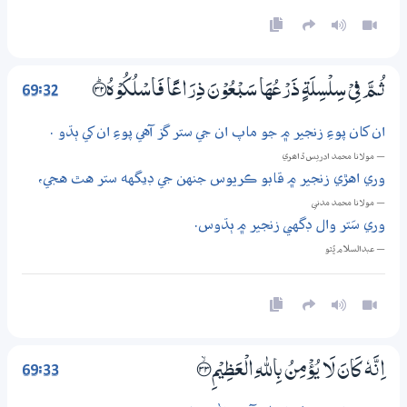
69:32
ثُـمَّ فِيْ سِلْسِلَةٍ ذَرْعُهَا سَبْعُوْنَ ذِرَاعًا فَاسْلُكُوْهُ ؀ۭ32
ان کان پوءِ زنجير ۾ جو ماپ ان جي ستر گز آهي پوءِ ان کي ٻڌو .
— مولانا محمد ادريس ڏاھري
وري اهڙي زنجير ۾ قابو ڪريوس جنهن جي ڊيگهه ستر هٿ هجي،
— مولانا محمد مدني
وري سَتر وال ڊگهي زنجير ۾ ٻڌوس.
— عبدالسلام ڀُٽو
69:33
اِنَّهٗ كَانَ لَا يُؤْمِنُ بِاللّٰهِ الْعَظِيْمِ ؀ۙ33