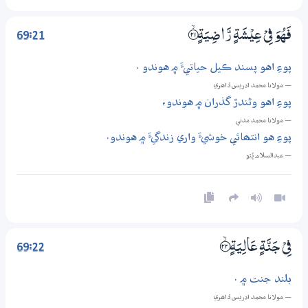
69:21
فَهُوَ فِيْ عِيْشَةٍ رَّاضِيَةٍ ۝ۙ21
پوءِ اهو پسند ڪيل حياتيءَ ۾ هوندو .
— مولانا محمد ادريس ڏاھري
پوءِ اهو وڻندڙ گذران ۾ هوندو،
— مولانا محمد مدني
پوءِ هو انتھائي خوشيءَ واري زندگيءَ ۾ هوندو.
— عبدالسلام ڀُٽو
69:22
فِيْ جَنَّةٍ عَالِيَةٍ ؀ۙ22
بلند جنت ۾ .
— مولانا محمد ادريس ڏاھري