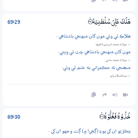
69:29
هَلَكَ عَنِّيْ سُلْطٰنِيَهْ ؀ۚ29
هلاڪ ٿي وئي مون کان منهنجي بادشاهي .
— مولانا محمد ادريس ڏاھري
مون کان منهنجي بادشاهي چٽ ٿي ويئي.
— مولانا محمد مدني
منھنجي ته حڪمراني به ختم ٿي وئي.
— عبدالسلام ڀُٽو
69:30
خُذُوْهُ فَغُلُّوْهُ ؀ۙ30
پڪڙيو ان کي پوءِ (ڳچيءَ ۾) ڳٽ وجهو ان کي .