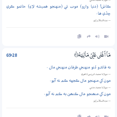
— مولانا محمد مدني
ڪاش! (دنيا وارو) موت ئي (منهنجو هميشه لاءِ) خاتمو ڪري
ڇڏي ها.
— عبدالسلام ڀُٽو
69:28
مَآ اَغْنٰى عَنِّيْ مَالِيَهْ ؀ۚ28
نه فائدو ڏنو منهنجي طرفان منهنجي مال .
— مولانا محمد ادريس ڏاھري
مون کي منهنجو مال ڪجهه ڪم نه آيو.
— مولانا محمد مدني
مون کي منھنجو مال ڪنھن به ڪم نه آيو.
— عبدالسلام ڀُٽو