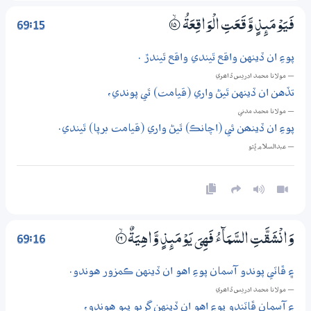
69:15
فَيَوْمَىِٕذٍ وَّقَعَتِ الْوَاقِعَةُ
؀ۙ15
پوءِ ان ڏينهن واقع ٿيندي واقع ٿيندڙ .
— مولانا محمد ادريس ڏاھري
تڏهن ان ڏينهن ٿيڻ واري (قيامت) ٿي پوندي،
— مولانا محمد مدني
پوءِ ان ڏينھن ئي (اچانڪ) ٿيڻ واري (قيامت برپا) ٿيندي.
— عبدالسلام ڀُٽو
69:16
وَانْشَقَّتِ السَّمَاۗءُ فَھِيَ يَوْمَىِٕذٍ وَّاهِيَةٌ
؀ۙ16
۽ ڦاٽي پوندو آسمان پوءِ اهو ان ڏينهن ڪمزور هوندو.
— مولانا محمد ادريس ڏاھري
۽ آسمان ڦاٽندو پوءِ اهو ان ڏينهن ڳريو پيو هوندو،