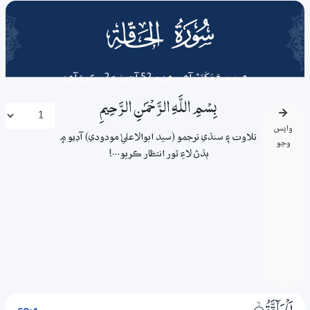
069
surah
ھي سورة
مَکِّیَّۃٌ
آھي . ھِن ۾ 52 آيتون ۽ 2 رڪوع آھن
بِسْمِ اللَّـهِ الرَّحْمَـٰنِ الرَّحِيمِ
واپس
تلاوت ۽ سنڌي ترجمو (سيد ابوالاعليٰ مودودي) آڊيو ۾
وڃو
ٻڌڻ لاءِ ٿور انتظار ڪريو...!