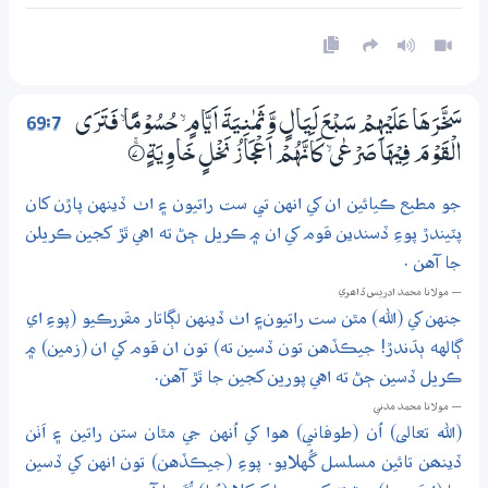
69:7
سَخَّرَهَا عَلَيْهِمْ سَبْعَ لَيَالٍ وَّثَمٰنِيَةَ اَيَّامٍ ۙ حُسُوْمًا ۙ فَتَرَى
الْقَوْمَ فِيْهَا صَرْعٰى ۙ كَاَنَّهُمْ اَعْجَازُ نَخْلٍ خَاوِيَةٍ
7‏۝ۚ
جو مطيع ڪيائين ان کي انهن تي ست راتيون ۽ اٺ ڏينهن پاڙن کان
پٽيندڙ پوءِ ڏسندين قوم کي ان ۾ ڪريل ڄڻ ته اهي ٿڙ کجين ڪريلن
جا آهن .
— مولانا محمد ادريس ڏاھري
جنهن کي (الله) مٿن ست راتيون۽ اٺ ڏينهن لڳاتار مقررڪيو (پوءِ اي
ڳالهه ٻڌندڙ! جيڪڏهن تون ڏسين ته) تون ان قوم کي ان (زمين) ۾
ڪريل ڏسين ڄڻ ته اهي پورين کجين جا ٿڙ آهن.
— مولانا محمد مدني
(الله تعالى) اُن (طوفاني) هوا کي اُنهن جي مٿان ستن راتين ۽ اَٺن
ڏينھن تائين مسلسل گُهلايو. پوءِ (جيڪڏهن) تون انهن کي ڏسين