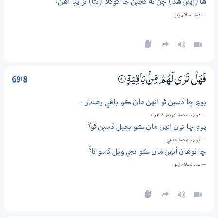
ها (اِيئَن هئا) ڄڻ ته کجين جا کوکلا (ڀُتا) ٿُڙَ پيا آهن.
— عبدالسلام ڀُٽو
69:8
فَهَلْ تَرٰى لَهُمْ مِّنْۢ بَاقِيَةٍ
8‏۝
پوءِ ڇا ڏسين ٿو انهن مان ڪو باقي رهندڙ .
— مولانا محمد ادريس ڏاھري
پوءِ ڇا تون انهن مان ڪو بچيل ڏسين ٿو؟
— مولانا محمد مدني
ڇا توهان اُنهن مان ڪو بچي ويل ڏسو ٿا؟
— عبدالسلام ڀُٽو