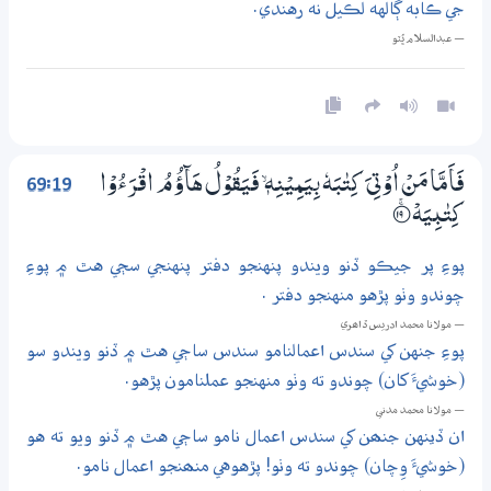
جي ڪابه ڳالهه لڪيل نه رهندي.
— عبدالسلام ڀُٽو
69:19
فَاَمَّا مَنْ اُوْتِيَ كِتٰبَهٗ بِيَمِيْنِهٖ ۙ فَيَقُوْلُ هَاۗؤُمُ اقْرَءُوْا
كِتٰبِيَهْ
؀ۚ19
پوءِ پر جيڪو ڏنو ويندو پنهنجو دفتر پنهنجي سڄي هٿ ۾ پوءِ
چوندو وٺو پڙهو منهنجو دفتر .
— مولانا محمد ادريس ڏاھري
پوءِ جنهن کي سندس اعمالنامو سندس ساڄي هٿ ۾ ڏنو ويندو سو
(خوشيءَ کان) چوندو ته وٺو منهنجو عملنامون پڙهو.
— مولانا محمد مدني
ان ڏينهن جنھن کي سندس اعمال نامو ساڄي هٿ ۾ ڏنو ويو ته هو
(خوشيءَ وِچان) چوندو ته وٺو! پڙهوهي منھنجو اعمال نامو.