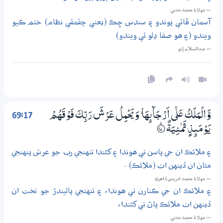
— مولانا محمد مدني
آسمان ڦاٽي پوندو ۽ سندس ڇِڪ (يعني چقمقي نظام) ختم ڪيو
ويندو (۽ هو صفا ڍلو ٿي ويندو)
— عبدالسلام ڀُٽو
69:17
وَّالْمَلَكُ عَلٰٓي اَرْجَاۗىِٕهَا ۭ وَيَحْمِلُ عَرْشَ رَبِّكَ فَوْقَهُمْ
يَوْمَىِٕذٍ ثَمٰنِيَةٌ
؀ۭ17
۽ ملائڪ ان جي پاسن تي هوندا ۽ کڻندا تنهنجي رب جو عرش پنهنجي
مٿان ان ڏينهن اٺ (ملائڪ) .
— مولانا محمد ادريس ڏاھري
۽ ملائڪ ان جي ڪنارن تي هوندا، ۽ تنهنجي پاليندڙ جو تخت ان
ڏينهن اٺ ملائڪ پاڻ تي کڻندا،
— مولانا محمد مدني