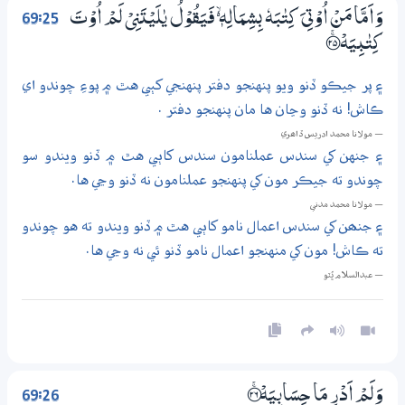
69:25
وَاَمَّا مَنْ اُوْتِيَ كِتٰبَهٗ بِشِمَالِهٖ ڏ فَيَقُوْلُ يٰلَيْتَنِيْ لَمْ اُوْتَ
كِتٰبِيَهْ ؀ۚ25
۽ پر جيڪو ڏنو ويو پنهنجو دفتر پنهنجي کٻي هٿ ۾ پوءِ چوندو اي
ڪاش! نه ڏنو وڃان ها مان پنهنجو دفتر .
— مولانا محمد ادريس ڏاھري
۽ جنهن کي سندس عملنامون سندس کاٻي هٿ ۾ ڏنو ويندو سو
چوندو ته جيڪر مون کي پنهنجو عملنامون نه ڏنو وڃي ها.
— مولانا محمد مدني
۽ جنھن کي سندس اعمال نامو کاٻي هٿ ۾ ڏنو ويندو ته هو چوندو
ته ڪاش! مون کي منهنجو اعمال نامو ڏنو ئي نه وڃي ها.
— عبدالسلام ڀُٽو
69:26
وَلَمْ اَدْرِ مَا حِسَابِيَهْ ؀ۚ26