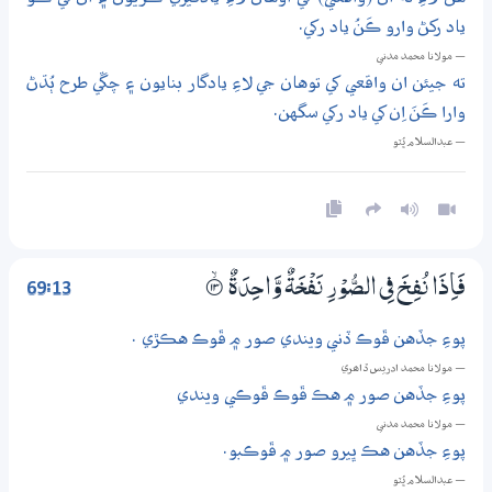
ياد رکڻ وارو ڪَنُ ياد رکي.
— مولانا محمد مدني
ته جيئن ان واقعي کي توهان جي لاءِ يادگار بنايون ۽ چڱي طرح ٻُڌڻ
وارا ڪَنَ اِن کي ياد رکي سگهن.
— عبدالسلام ڀُٽو
69:13
فَاِذَا نُفِخَ فِي الصُّوْرِ نَفْخَةٌ وَّاحِدَةٌ
۝ۙ13
پوءِ جڏهن ڦوڪ ڏني ويندي صور ۾ ڦوڪ هڪڙي .
— مولانا محمد ادريس ڏاھري
پوءِ جڏهن صور ۾ هڪ ڦوڪ ڦوڪي ويندي
— مولانا محمد مدني
پوءِ جڏهن هڪ ڀيرو صور ۾ ڦوڪبو.
— عبدالسلام ڀُٽو