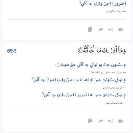
(ضرور) اچڻ واري ڇا آهي؟
— عبدالسلام ڀُٽو
69:3
وَمَآ اَدْرٰىكَ مَا الْحَاۗقَّةُ
3‏۝ۭ
۽ ڪنهن ڄاڻايو توکي ڇا آهي حق هوندڙ .
— مولانا محمد ادريس ڏاھري
۽ توکي ڪهڙي خبر ته اها ثابت ٿيڻ واري (سزا) ڇا آهي؟
— مولانا محمد مدني
۽ توکي ڪهڙي خبر ته (ضرور) اچڻ واري ڇا آهي؟
— عبدالسلام ڀُٽو