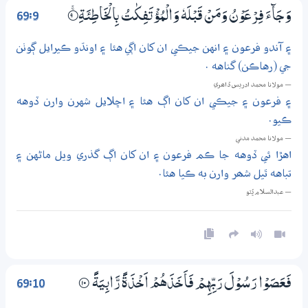
69:9
وَجَاۗءَ فِرْعَوْنُ وَمَنْ قَبْلَهٗ وَالْمُؤْتَفِكٰتُ بِالْخَاطِئَةِ
9‏۝ۚ
۽ آندو فرعون ۽ انهن جيڪي ان کان اڳي هئا ۽ اونڌو ڪيرايل ڳوٺن
جي (رهاڪن) گناهه .
— مولانا محمد ادريس ڏاھري
۽ فرعون ۽ جيڪي ان کان اڳ هئا ۽ اڇلايل شهرن وارن ڏوهه
ڪيو.
— مولانا محمد مدني
اهڙا ئي ڏوهه جا ڪم فرعون ۽ ان کان اڳ گذري ويل ماڻهن ۽
تباهه ٿيل شھر وارن به ڪيا هئا.
— عبدالسلام ڀُٽو
69:10
فَعَصَوْا رَسُوْلَ رَبِّهِمْ فَاَخَذَهُمْ اَخْذَةً رَّابِيَةً
۝10