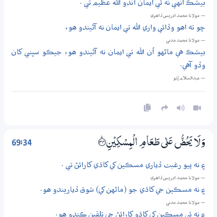
بيشڪ انهي نه ٿي ايمان آندو الله عظيم تي .
— مولانا محمد ادريس ڏاھري
ڇو ته اهو وڏائي واري الله تي ايمان نه آڻيندو هو،
— مولانا محمد مدني
بيشڪ هي ماڻهو اُن الله تي ايمان نه آڻيندو هو، جيڪو سڀني کان
وڏو آهي.
— عبدالسلام ڀُٽو
69:34
وَلَا يَحُضُّ عَلٰي طَعَامِ الْمِسْكِيْنِ ؀ۭ34
۽ نه پيو رغبت ڏياري مسڪين کي کاڌي کارائڻ تي .
— مولانا محمد ادريس ڏاھري
۽ نه مسڪين جي کاڌي جو (ماڻهن کي) شوق ڏياريندو هو.
— مولانا محمد مدني
۽ نه ئي مسڪين کي کاڌو کارائڻ جي تلقين ڪندو هو.