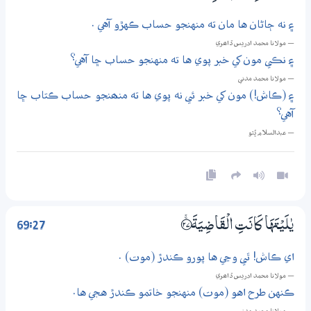
۽ نه ڄاڻان ها مان ته منهنجو حساب ڪهڙو آهي .
— مولانا محمد ادريس ڏاھري
۽ نڪي مون کي خبر پوي ها ته منهنجو حساب ڇا آهي؟
— مولانا محمد مدني
۽ (ڪاش!) مون کي خبر ئي نه پوي ها ته منھنجو حساب ڪتاب ڇا
آهي؟
— عبدالسلام ڀُٽو
69:27
يٰلَيْتَهَا كَانَتِ الْقَاضِيَةَ ؀ۚ27
اي ڪاش! ٿي وڃي ها پورو ڪندڙ (موت) .
— مولانا محمد ادريس ڏاھري
ڪنهن طرح اهو (موت) منهنجو خاتمو ڪندڙ هجي ها.