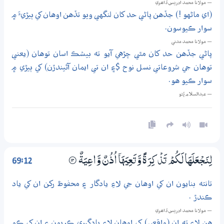
— مولانا محمد ادريس ڏاھري
(اي ماڻهو !) جڏهن پاڻي حد کان لنگهي ويو تڏهن اوهان کي ٻيڙيءَ ۾
سوار ڪيوسون.
— مولانا محمد مدني
پاڻي جڏهن حد کان مٿي چڙهي آيو ته بيشڪ اسان توهان (يعني
توهان جي شروعاتي نسل نوح $۽ ان تي ايمان آڻيندڙن) کي ٻيڙي ۾
سوار ڪيو هو.
— عبدالسلام ڀُٽو
69:12
لِنَجْعَلَهَا لَكُمْ تَذْكِرَةً وَّتَعِيَهَآ اُذُنٌ وَّاعِيَةٌ
۝12
تانته بنايون ان کي اوهان جي لاءِ يادگار ۽ محفوظ رکن ان کي ياد
ڪندڙ .
— مولانا محمد ادريس ڏاھري
هن لاءِ ته ان (واقعي) کي اوهان لاءِ يادگيري ڪريون ۽ ان کي ڪو