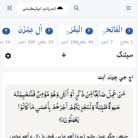
ائنڊرائيڊ ايپليڪيشن
الۡفَاتِحَۃِ
الۡبَقَرَۃِ
اٰلِ عِمۡرٰنَ
4
3
2
1
1 رڪوع
7 آيتون
40 رڪوع
286 آيتون
20 رڪوع
200 آيتون
24 رڪوع
سيٽنگ
اڄ جي چونڊ آيت
مَنْ عَمِلَ صَالِحًا مِّنْ ذَكَرٍ اَوْ اُنْثٰى وَهُوَ مُؤْمِنٌ فَلَنُحْيِيَنَّهٗ
حَيٰوةً طَيِّبَةً ۚ وَلَـنَجْزِيَنَّهُمْ اَجْرَهُمْ بِاَحْسَنِ مَا كَانُوْا
يَعْمَلُوْنَ ؀97
جنھن چڱو عمل ڪيو (پوءِ) اُھو مڙس ھُجي يا زال ۽ اُھو مؤمن