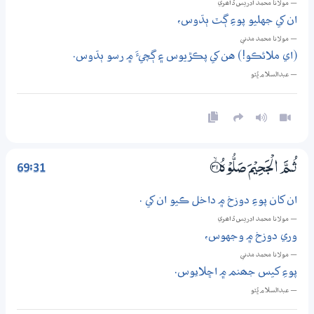
— مولانا محمد ادريس ڏاھري
ان کي جهليو پوءِ ڳٽ ٻڌوس،
— مولانا محمد مدني
(اي ملائڪو!) هن کي پڪڙيوس ۽ ڳچيءَ ۾ رسو ٻڌوس.
— عبدالسلام ڀُٽو
69:31
ثُـمَّ الْجَحِيْمَ صَلُّوْهُ ؀ۙ31
ان کان پوءِ دوزخ ۾ داخل ڪيو ان کي .
— مولانا محمد ادريس ڏاھري
وري دوزخ ۾ وجهوس،
— مولانا محمد مدني
پوءِ کيس جھنم ۾ اڇلايوس.
— عبدالسلام ڀُٽو