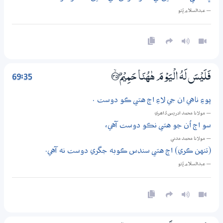
— عبدالسلام ڀُٽو
69:35
فَلَيْسَ لَهُ الْيَوْمَ هٰهُنَا حَـمِيْمٌ ؀ۙ35
پوءِ ناهي ان جي لاءِ اڄ هتي ڪو دوست .
— مولانا محمد ادريس ڏاھري
سو اڄ اُن جو هتي نڪو دوست آهي،
— مولانا محمد مدني
(تنهن ڪري) اڄ هتي سندس ڪوبه جگري دوست نه آهي.
— عبدالسلام ڀُٽو