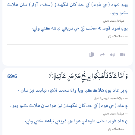
پوءِ ثمود (جي قوم) کي حد کان لنگهندڙ (سخت آواز) سان هلاڪ
ڪيو ويو.
— مولانا محمد مدني
پوءِ ثمود قوم ته سخت رَڙِ جي ذريعي تباهه ڪئي وئي.
— عبدالسلام ڀُٽو
69:6
وَاَمَّا عَادٌ فَاُهْلِكُوْا بِرِيْحٍ صَرْصَرٍ عَاتِيَةٍ
6‏۝ۙ
۽ پر عاد پوءِ هلاڪ ڪيا ويا واءَ سخت ٿڌي، نهايت تيز سان .
— مولانا محمد ادريس ڏاھري
۽ عاد (جي قوم) کي حد کان لنگهندڙ تيز هوا سان هلاڪ ڪيو ويو،
— مولانا محمد مدني
۽ عاد قوم سخت طوفاني هوا جي ذريعي تباهه ڪئي وئي.
— عبدالسلام ڀُٽو