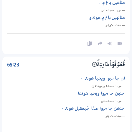
مٿاهين باغ ۾ ،
— مولانا محمد مدني
مٿانهين باغ ۾ هوندو.
— عبدالسلام ڀُٽو
69:23
قُطُوْفُهَا دَانِيَةٌ ؀23
ان جا ميوا ويجها هوندا .
— مولانا محمد ادريس ڏاھري
جنهن جا ميوا ويجها هوندا
— مولانا محمد مدني
جنھن جا ميوا صفا جُهڪيل هوندا.
— عبدالسلام ڀُٽو