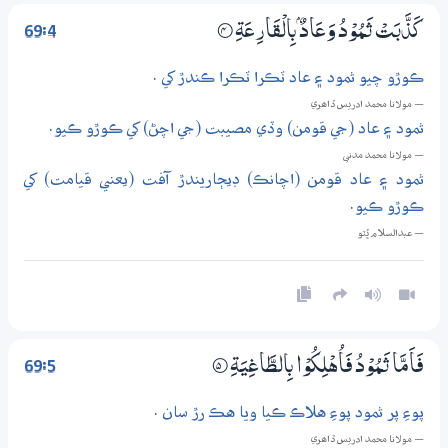
69:4
كَذَّبَتْ ثَـمُوْدُ وَعَادٌۢ بِالْقَارِعَةِ
4‏۝
ڪوڙو چيو ثمود ۽ عاد ٽڪرا ٽڪرا ڪندڙ کي .
— مولانا محمد ادريس ڏاھري
ثمود ۽ عاد (جي قومن) وڏي مصيبت (جي اچڻ) کي ڪوڙو ڪيو.
— مولانا محمد مدني
ثمود ۽ عاد قومن (اچانڪ) ڊيڄاريندڙ آفت (يعني قيامت) کي
ڪوڙو ڪيو.
— عبدالسلام ڀُٽو
69:5
فَاَمَّا ثَـمُوْدُ فَاُهْلِكُوْا بِالطَّاغِيَةِ
5‏۝
پوءِ پر ثمود پوءِ هلاڪ ڪيا ويا هڪ رڙ سان .
— مولانا محمد ادريس ڏاھري