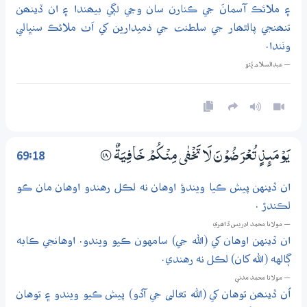
۽ ملائڪ آسمانَ جي ڪنارن سان وڃي لڳي بيھندا ۽ ان ڏينھن
تنھنجي پالڻھار جي سلطنت جي ذميدارين کي اَٺ ملائڪ سنڀالي
وٺندا.
— عبدالسلام ڀُٽو
69:18
يَوْمَىِٕذٍ تُعْرَضُوْنَ لَا تَخْفٰى مِنْكُمْ خَافِيَةٌ
؀18
ان ڏينهن پيش ڪيا ويندؤ اوهان نه لڪل رهندو اوهان مان ڪو
لڪندڙ .
— مولانا محمد ادريس ڏاھري
ان ڏينهن اوهان کي (الله جي) سامهون ڪيو ويندو. اوهانجي ڪابه
ڳالهه (الله کان) لڪل نه رهندي.
— مولانا محمد مدني
اُن ڏينھن توهان کي (الله تعالى جي آڏو) پيش ڪيو ويندو ۽ توهان