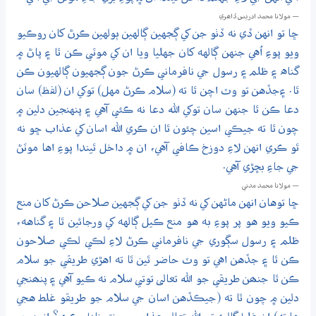
— مولانا محمد ادريس ڏاھري
ڇا تو انهن ڏي نه ڏٺو جن کي ڳجهين ڳالهين ٻولهين ڪرڻ کان روڪيو
ويو پوءِ اُهي جنهن ڳالهه کان جهليا ويا ان کي موٽي ڪن ٿا ۽ پاڻ ۾
گناه ۽ ظلم ۽ رسول جي نافرماني ڪرڻ جون ڳجهيون ڳالهيون ڪن
ٿا. ۽جڏهن تو وٽ اچن ٿا ته (سلام ڪرڻ مهل) توکي ان (لفظ) سان
دعا ڪن ٿا جنهن سان توکي الله دعا نه ڪئي آهي ۽ پنهنجين دلين ۾
چون ٿا ته جيڪي اسين چئون ٿا ان ڪري الله اسان کي عذاب ڇو نه
ٿو ڪري انهن لاءِ دوزخ ڪافي آهي، ان ۾ داخل ٿيندا پوءِ اها موٽڻ
جي جاءِ بڇڙي آهي.
— مولانا محمد مدني
ڇا توهان انهن ماڻهن کي نه ڏٺو جن کي ڳجهين صلاحن ڪرڻ کان منع
ڪيو ويو هو پر پوءِ به هو منع ڪيل ڳالهه کي ورجائين ٿا ۽ گناهه،
ظلم ۽ رسول سڳوري جي نافرماني ڪرڻ لاءِ لڪي لڪي صلاحون
ڪن ٿا ۽ جڏهن اهي تو وٽ حاضر ٿين ٿا ته اهڙي طريقي جو سلام
ڪن ٿا جنھن طريقي جو الله تعالى توتي سلام نه ڪيو آهي ۽ پنھنجي
دلين ۾ چون ٿا ته (جيڪڏهن اسان جي سلام جو طريقو غلط هجي