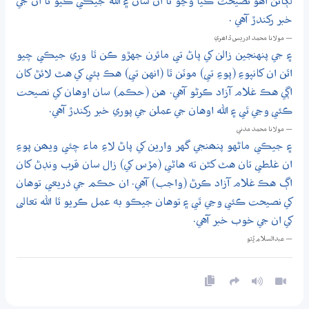
لڳائن اهو نصيحت ڪيا وڃو ٿا ان سان ۽ الله جيڪي ڪيو ٿا ان جي
خبر رکندڙ آهي .
— مولانا محمد ادريس ڏاھري
۽ جي پنهنجين زالن کي پاڻ تي مائرن جهڙو ڪن ٿا وري جيڪي چيو
اٿن ان کانپوءِ (پوءِ تي) موٽن ٿا (انهن تي) هڪ ٻئي کي هٿ لائڻ کان
اڳي هڪ غلام آزاد ڪرڻو آهي. هن (حڪم) سان اوهان کي نصيحت
ڪئي وڃي ٿي ۽ الله اوهان جي عملن جي پوري خبر رکندڙ آهي.
— مولانا محمد مدني
۽ جيڪي ماڻهو پنھنجي گهر وارين کي پاڻ لاءِ ماء چئي ويھن پوءِ
ان غلطي تان هٿ کڻن ته هاڻي (مڙس کي) زال سان قرب ونڊڻ کان
اڳ هڪ غلام آزاد ڪرڻ (واجب) آهي. ان حڪم جي ذريعي توهان
کي نصيحت ڪئي وڃي ٿي ۽ توهان جيڪو به عمل ڪريو ٿا الله تعالى
کي ان جي خوب خبر آهي.
— عبدالسلام ڀُٽو