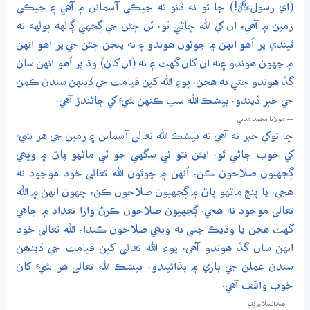
(اي رسولﷺ!) ڇا تو نه ڏٺو ته جيڪي آسمانن ۾ آهي ۽ جيڪي
زمين ۾ آهي، ان کي الله ڄاڻي ٿو. ٽن ڄڻن جي ڳجهي ڳالهه ٻولهه نه
ٿيندي پر اُهو انهن ۾ چوٿون هوندو ۽ نه پنجن ڄڻن جي پر اهو انهن
۾ ڇهون هوندو ۽نه ان کان گهٽ ۽ نه (ان کان) وڌ پر اُهو انهن سان
گڏ هوندو جتي به هجن. پوءِ الله کين قيامت جي ڏينهن سندن ڪمن
جي خبر ڏيندو. بيشڪ الله سڀ ڪنهن شيءِ کي ڄاڻندڙ آهي.
— مولانا محمد مدني
ڇا توکي خبر نه آهي ته بيشڪ الله تعالى آسمانن ۽ زمين جي هر شيءِ
کي خوب ڄاڻي ٿو. ايئن نٿو ٿي سگهي جو ٽي ماڻهو پاڻ ۾ ويھي
ڳجهيون صلاحون ڪن، اُنهن ۾ چوٿون الله تعالى خود موجود نه
هجي. يا پنج ماڻهو پاڻ ۾ ڳجهيون صلاحون ڪن، ڇهون انهن ۾ الله
تعالى موجود نه هجي. ڳجهيون صلاحون ڪرڻ وارا تعداد ۾ چاهي
گهٽ هجن يا وڌيڪ جتي به ويھي صلاحون ڪندا، الله تعالى خود
انهن سان گڏ هوندو آهي. پوءِ الله تعالى کين قيامت جي ڏينھن
سندن عملن جي باري ۾ ٻڌائيندو. بيشڪ الله تعالى هر شيءِ کان
خوب واقف آهي.
— عبدالسلام ڀُٽو