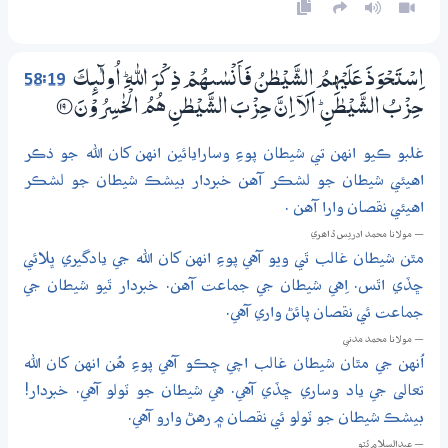
58:19
اِسْتَحْوَذَ عَلَيْهِمُ الشَّيْطٰنُ فَاَنْسٰـىهُمْ ذِكْرَ اللّٰهِ ۭ اُولٰۗىِٕكَ
حِزْبُ الشَّيْطٰنِ ۭ اَلَآ اِنَّ حِزْبَ الشَّيْطٰنِ هُمُ الْخٰسِرُوْنَ
؀19
غلبو ڪيو انهن تي شيطان پوءِ وسارايائين انهن کان الله جو ذڪر
اهيئي شيطان جو لشڪر آهن خبردار بيشڪ شيطان جو لشڪر
اهيئي نقصان وارا آهن .
— مولانا محمد ادريس ڏاھري
مٿن شيطان غالب ٿي ويو آهي پوءِ انهن کان الله جي يادگيري ڀلائي
ڇڏي اٿس. اِهي شيطان جي جماعت آهن. خبردار ٿيو شيطان جي
جماعت ئي نقصان پائڻ واري آهي.
— مولانا محمد مدني
اُنهن جي مٿان شيطان غالب اچي چڪو آهي پوءِ هُن انهن کان الله
تعالى جي ياد وساري ڇڏي آهي. هي شيطان جو ٽولو آهي. خبردار!
بيشڪ شيطان جو ٽولو ئي نقصان ۾ رهڻ وارو آهي.
— عبدالسلام ڀُٽو