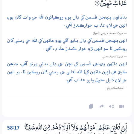
عَذَابٌ مُّهِيْنٌ
؀16
بنايائون پنهنجن قسمن کي ڍال پوءِ روڪيائون الله جي واٽ کان پوءِ
انهن جي لاءِ عذاب خوارڪندڙ آهي .
— مولانا محمد ادريس ڏاھري
انهن پنهنجن قسمن کي ڍال بنايو آهي پوءِ ماڻهن کي الله جي رستي کان
روڪين ٿا سو انهن لاءِ خوار ڪندڙ عذاب آهي.
— مولانا محمد مدني
انهن ماڻهن پنهنجي قَسمن کي بچڻ جي ڍال بنائي ورتو آهي. جنھن
ڪري هي (ٻين ماڻهن کي) الله تعالى جي رستي کان روڪين ٿا. پر انهن
جي لاءِ ذليل ڪرڻ وارو عذاب آهي.
— عبدالسلام ڀُٽو
58:17
لَنْ تُغْنِيَ عَنْهُمْ اَمْوَالُهُمْ وَلَآ اَوْلَادُهُمْ مِّنَ اللّٰهِ شَيْـــــًٔا ۭ