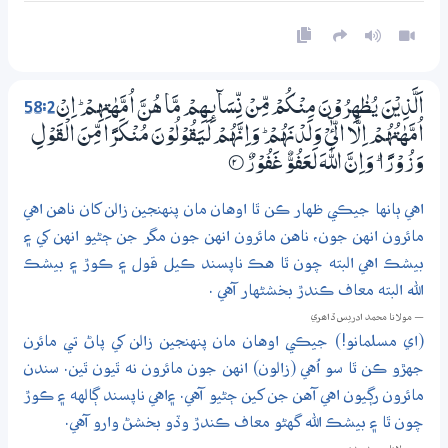
58:2
اَلَّذِيْنَ يُظٰهِرُوْنَ مِنْكُمْ مِّنْ نِّسَاۗىِٕــهِمْ مَّا هُنَّ اُمَّهٰتِهِمْ ۭ اِنْ
اُمَّهٰتُهُمْ اِلَّا اڿ وَلَدْنَهُمْ ۭ وَاِنَّهُمْ لَيَقُوْلُوْنَ مُنْكَرًا مِّنَ الْقَوْلِ
وَزُوْرًا ۭ وَاِنَّ اللّٰهَ لَعَفُوٌّ غَفُوْرٌ
2‏۝
اهي ٻانها جيڪي ظهار ڪن ٿا اوهان مان پنهنجين زالن کان ناهن اهي
مائرون انهن جون، ناهن مائرون انهن جون مگر جن ڄڻيو انهن کي ۽
بيشڪ اهي البته چون ٿا هڪ ناپسند ڪيل قول ۽ ڪوڙ ۽ بيشڪ
الله البته معاف ڪندڙ بخشڻهار آهي .
— مولانا محمد ادريس ڏاھري
(اي مسلمانو!) جيڪي اوهان مان پنهنجين زالن کي پاڻ تي مائرن
جهڙو ڪن ٿا سو اُهي (زالون) انهن جون مائرون نه ٿيون ٿين. سندن
مائرون رڳيون اهي آهن جن کين ڄڻيو آهي. ۽اهي ناپسند ڳالهه ۽ ڪوڙ
چون ٿا ۽ بيشڪ الله گهڻو معاف ڪندڙ وڏو بخشڻ وارو آهي.