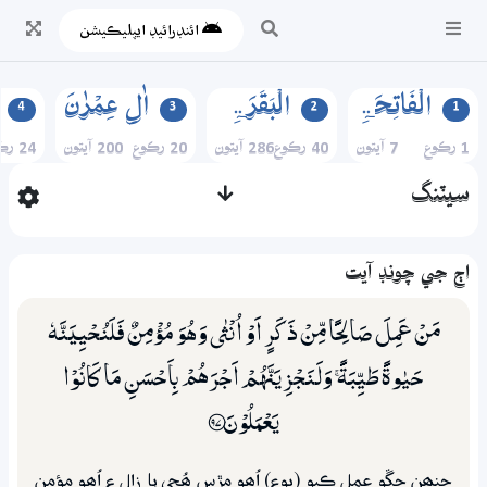
ائنڊرائيڊ ايپليڪيشن
الۡفَاتِحَۃِ
الۡبَقَرَۃِ
اٰلِ عِمۡرٰنَ
4
3
2
1
1 رڪوع
7 آيتون
40 رڪوع
286 آيتون
20 رڪوع
200 آيتون
24 رڪوع
سيٽنگ
اڄ جي چونڊ آيت
مَنْ عَمِلَ صَالِحًا مِّنْ ذَكَرٍ اَوْ اُنْثٰى وَهُوَ مُؤْمِنٌ فَلَنُحْيِيَنَّهٗ
حَيٰوةً طَيِّبَةً ۚ وَلَـنَجْزِيَنَّهُمْ اَجْرَهُمْ بِاَحْسَنِ مَا كَانُوْا
يَعْمَلُوْنَ ؀97
جنھن چڱو عمل ڪيو (پوءِ) اُھو مڙس ھُجي يا زال ۽ اُھو مؤمن