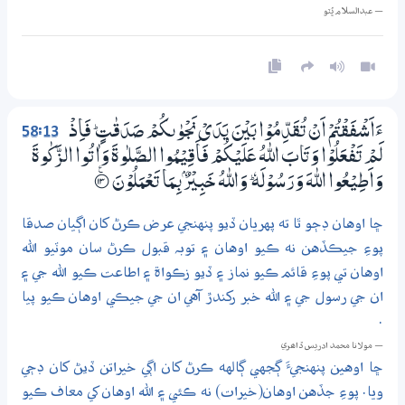
— عبدالسلام ڀُٽو
58:13
ءَاَشْفَقْتُمْ اَنْ تُقَدِّمُوْا بَيْنَ يَدَيْ نَجْوٰىكُمْ صَدَقٰتٍ ۭ فَاِذْ
لَمْ تَفْعَلُوْا وَتَابَ اللّٰهُ عَلَيْكُمْ فَاَقِيْمُوا الصَّلٰوةَ وَاٰتُوا الزَّكٰوةَ
وَاَطِيْعُوا اللّٰهَ وَرَسُوْلَهٗ ۭ وَاللّٰهُ خَبِيْرٌۢ بِـمَا تَعْمَلُوْنَ
؀ۧ13
ڇا اوهان ڊڄو ٿا ته پهريان ڏيو پنهنجي عرض ڪرڻ کان اڳيان صدقا
پوءِ جيڪڏهن نه ڪيو اوهان ۽ توبہ قبول ڪرڻ سان موٽيو الله
اوهان تي پوءِ قائم ڪيو نماز ۽ ڏيو زڪواة ۽ اطاعت ڪيو الله جي ۽
ان جي رسول جي ۽ الله خبر رکندڙ آهي ان جي جيڪي اوهان ڪيو پيا
.
— مولانا محمد ادريس ڏاھري
ڇا اوهين پنهنجيءَ ڳجهي ڳالهه ڪرڻ کان اڳي خيراتن ڏيڻ کان ڊڄي
ويا. پوءِ جڏهن اوهان(خيرات) نه ڪئي ۽ الله اوهان کي معاف ڪيو