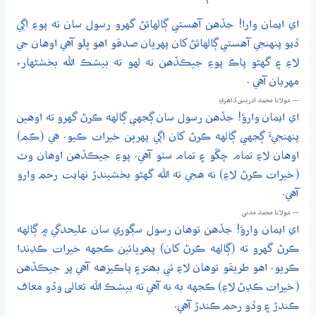
اي ايمان وارا! جڏهن آهستي ڳالهائڻ گهرو رسول سان ته پوءِ اڳي
ڏيو پنهنجي آهستي ڳالهائڻ کان پهريان صدقو اهو ڀلو آهي اوهان جي
لاءِ ۽ گهڻو پاڪ پوءِ جيڪڏهن نه لهو ته بيشڪ الله بخشڻهار،
مهربان آهي .
— مولانا محمد ادريس ڏاھري
اي ايمان وارؤ! جڏهن رسول سان ڳجهي ڳالهه ڪرڻ گهرو ته اوهين
پنهنجيءَ ڳجهي ڳالهه ڪرڻ کان اڳي پهرين خيرات ڪيو. هي (ڪم)
اوهان لاءِ تمام چڱو ۽ تمام سٺو آهي. پوءِ جيڪڏهن اوهان وٽ
(خيرات ڪرڻ لاءِ) نه هجي ته الله گهڻو بخشيندڙ نهايت رحم وارو
آهي.
— مولانا محمد مدني
اي ايمان وارؤ! جڏهن توهان رسول سڳوري سان عليحدگي ۾ ڳالهه
ڪرڻ گهرو ته (ڳالهه ڪرڻ کان) پھريائين ڪجهه خيرات ڪڍندا
ڪريو. اهو طريقو توهان لاءِ ئي بھتر۽ پاڪيزهه آهي پر جيڪڏهن
(خيرات ڪڍڻ لاءِ) ڪجهه به نه آهي ته بيشڪ الله تعالى وڏو معاف
ڪندڙ ۽ وڏو رحم ڪندڙ آهي.