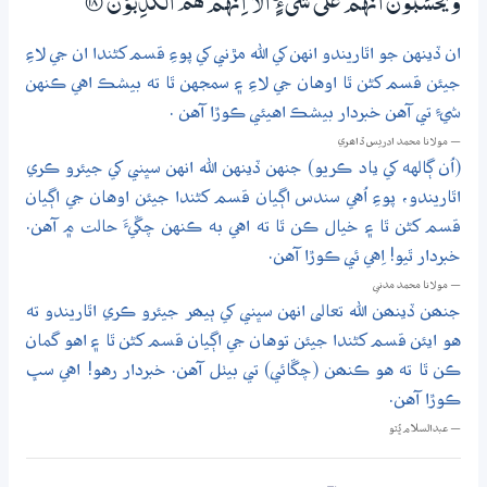
وَيَحْسَبُوْنَ اَنَّهُمْ عَلٰي شَيْءٍ ۭ اَلَآ اِنَّهُمْ هُمُ الْكٰذِبُوْنَ
؀18
ان ڏينهن جو اٿاريندو انهن کي الله مڙني کي پوءِ قسم کڻندا ان جي لاءِ
جيئن قسم کڻن ٿا اوهان جي لاءِ ۽ سمجهن ٿا ته بيشڪ اهي ڪنهن
شيءِ تي آهن خبردار بيشڪ اهيئي ڪوڙا آهن .
— مولانا محمد ادريس ڏاھري
(اُن ڳالهه کي ياد ڪريو) جنهن ڏينهن الله انهن سڀني کي جيئرو ڪري
اٿاريندو، پوءِ اُهي سندس اڳيان قسم کڻندا جيئن اوهان جي اڳيان
قسم کڻن ٿا ۽ خيال ڪن ٿا ته اهي به ڪنهن چڱيءَ حالت ۾ آهن.
خبردار ٿيو! اِهي ئي ڪوڙا آهن.
— مولانا محمد مدني
جنھن ڏينھن الله تعالى انهن سڀني کي ٻيھر جيئرو ڪري اٿاريندو ته
هو ايئن قسم کڻندا جيئن توهان جي اڳيان قسم کڻن ٿا ۽ اهو گمان
ڪن ٿا ته هو ڪنھن (چڱائي) تي بيٺل آهن. خبردار رهو! اهي سڀ
ڪوڙا آهن.
— عبدالسلام ڀُٽو