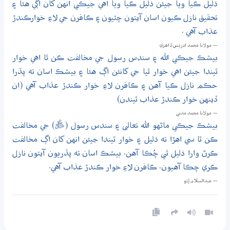
ذليل ڪيا ويا جيئن ذليل ڪيا ويا اهي جيڪي انهن کان اڳي هئا ۽
تحقيق نازل ڪيون اسان آيتون چٽيون ۽ ڪافرن جي لاءِ خوارڪندڙ
عذاب آهي .
— مولانا محمد ادريس ڏاھري
بيشڪ جيڪي الله ۽ سندس رسول جي مخالفت ڪن ٿا اهي خوار
ٿيندا جيئن اهي خوار ٿيا جي کانئن اڳ هئا ۽ بيشڪ اسان ته پڌرا
حڪم نازل ڪيا آهن ۽ ڪافرن لاءِ خوار ڪندڙ عذاب آهي (ان
ڏينهن خوار ڪندڙ عذاب ٿيندن)
— مولانا محمد مدني
بيشڪ جيڪي ماڻهو الله تعالى ۽ سندس رسول (ﷺ) جي مخالفت
ڪن ٿا سي اهڙا ته ذليل ۽ خوار ٿيندا جيئن انهن کان اڳ مخالفت
ڪرڻ وارا ذليل ٿي چُڪا آهن. بيشڪ اسان ته پڌريون آيتون نازل
ڪري چڪا آهيون. ڪافرن لاءِ خوار ڪندڙ عذاب آهي.
— عبدالسلام ڀُٽو