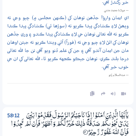
خبر رکندڙ آهي.
— مولانا محمد مدني
اي ايمان وارؤ! جڏهن توهان کي (ڪنهن مجلس ۾) چيو وڃي ته
ويھڻ لاءِ ڪشادگي پيدا ڪريو ته (سوڙها ٿي) ڪشادگي پيدا ڪندا
ڪريو ته الله تعالى توهان جي لاءِ ڪشادگي پيدا ڪندو ۽ وري جڏهن
توهان کي اٿڻ لاءِ چيو وڃي ته (فوراً) اُٿي ويندا ڪريو ته جيئن اوهان
مان جن ايمان آندو آهي ۽ جن کي علم ڏنو ويو آهي تن جا الله تعالى
درجا بلند ڪري. توهان جيڪو ڪجهه ڪريو ٿا، الله تعالى کي ان جي
خوب خبر آهي.
— عبدالسلام ڀُٽو
58:12
يٰٓاَيُّهَا الَّذِيْنَ اٰمَنُوْٓا اِذَا نَاجَيْتُمُ الرَّسُوْلَ فَقَدِّمُوْا بَيْنَ
يَدَيْ نَجْوٰىكُمْ صَدَقَةً ۭ ذٰلِكَ خَيْرٌ لَّكُمْ وَاَطْهَرُ ۭ فَاِنْ لَّمْ تَجِدُوْا
فَاِنَّ اللّٰهَ غَفُوْرٌ رَّحِيْمٌ
؀12