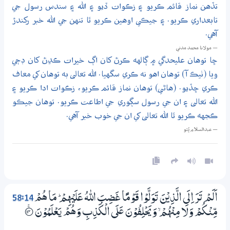
تڏهن نماز قائم ڪريو ۽ زڪوات ڏيو ۽ الله ۽ سندس رسول جي
تابعداري ڪريو. ۽ جيڪي اوهين ڪريو ٿا تنهن جي الله خبر رکندڙ
آهي.
— مولانا محمد مدني
ڇا توهان عليحدگي ۾ ڳالهه ڪرڻ کان اڳ خيرات ڪڍڻ کان ڊڄي
ويا (ٺيڪ آ) توهان اهو نه ڪري سگهيا. الله تعالى به توهان کي معاف
ڪري ڇڏيو. (هاڻي) توهان نماز قائم ڪريو، زڪوات ادا ڪريو ۽
الله تعالى ۽ ان جي رسول سڳوري جي اطاعت ڪريو. توهان جيڪو
ڪجهه ڪريو ٿا الله تعالى کي ان جي خوب خبر آهي.
— عبدالسلام ڀُٽو
58:14
اَلَمْ تَرَ اِلَى الَّذِيْنَ تَوَلَّوْا قَوْمًا غَضِبَ اللّٰهُ عَلَيْهِمْ ۭ مَا هُمْ
مِّنْكُمْ وَلَا مِنْهُمْ ۙ وَيَحْلِفُوْنَ عَلَي الْكَذِبِ وَهُمْ يَعْلَمُوْنَ
؀ۚ14