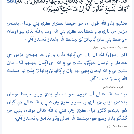
58:1
قَدْ سَمِعَ اللّٰهُ قَوْلَ الَّتِيْ تُجَادِلُكَ فِيْ زَوْجِهَا وَتَشْـتَكِيْٓ اِلَى اللّٰهِ
ڰ وَاللّٰهُ يَسْمَعُ تَحَاوُرَكُمَا ۭ اِنَّ اللّٰهَ سَمِيْعٌۢ بَصِيْرٌ
1‏۝
تحقيق ٻڌو الله قول ان جو جيڪا تڪرار ڪري پئي توسان پنهنجي
مڙس جي باري ۾ ۽ شڪايت ڪري پئي الله وٽ ۽ الله ٻڌي پيو اوهان
جي هڪ ٻئي سان ڳالهائڻ کي بيشڪ الله ٻڌندڙ ڏسندڙ آهي .
— مولانا محمد ادريس ڏاھري
(اي رسول) الله ان زال جي ڳالهه ٻڌي ورتي جا پنهنجي مڙس جي
معاملي ۾ توسان جهڳڙو ڪري ٿي ۽ الله جي اڳيان پنهنجو ڏک بيان
ڪري ٿي ۽ الله اوهان ٻنهي جو پاڻ ۾ ڳالهائڻ ٻولهائڻ ٻڌي ٿو. بيشڪ
الله ٻڌندڙ ڏسندڙ آهي.
— مولانا محمد مدني
بيشڪ الله تعالى اُن عورت جو مسئلو ٻڌي ورتو جيڪا توسان
پنھنجي مڙس جي باري ۾ تڪرار ڪري رهي هئي ۽ الله تعالى جي اڳيان
هُو پنهنجو ڏکڙو بيان ڪري رهي هئي ۽ الله تعالى توهان ٻنهي جي
گفتگو ٻڌي رهيو هو. بيشڪ الله تعالى وڏو ٻڌندڙ ۽ ڏسندڙ آهي.
— عبدالسلام ڀُٽو