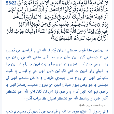
58:22
لَا تَجِدُ قَوْمًا يُّؤْمِنُوْنَ بِاللّٰهِ وَالْيَوْمِ الْاٰخِرِ يُوَاۗدُّوْنَ مَنْ
حَاۗدَّ اللّٰهَ وَرَسُوْلَهٗ وَلَوْ كَانُوْٓا اٰبَاۗءَهُمْ اَوْ اَبْنَاۗءَهُمْ اَوْ اِخْوَانَهُمْ
اَوْ عَشِيْرَتَهُمْ ۭ اُولٰۗىِٕكَ كَتَبَ فِيْ قُلُوْبِهِمُ الْاِيْـمَانَ وَاَيَّدَهُمْ
بِرُوْحٍ مِّنْهُ ۭ وَيُدْخِلُهُمْ جَنّٰتٍ تَـجْرِيْ مِنْ تَـحْتِهَا الْاَنْهٰرُ
خٰلِدِيْنَ فِيْهَا ۭ رَضِيَ اللّٰهُ عَنْهُمْ وَرَضُوْا عَنْهُ ۭ اُولٰۗىِٕكَ حِزْبُ اللّٰهِ ۭ
اَلَآ اِنَّ حِزْبَ اللّٰهِ هُمُ الْمُفْلِحُوْنَ ؀ۧ22
نه لهندين ڪا قوم جيڪي ايمان رکن ٿا الله تي ۽ قيامت جي ڏينهن
تي ته دوستي رکن انهن سان جن مخالفت ڪئي الله جي ۽ ان جي
رسول جي جيتوڻيڪ هجن پيئر انهن جا يا پٽ انهن جا يا ڀائر انهن جا
يا قبيلي وارا انهن جا اهي لکيائين دلين انهن جي ۾ ايمان ۽ تائيد
ڪيائين انهن جي روح سان پنهنجي طرفان ۽ داخل ڪندو انهن کي
بهشتن ۾ جو وهن پيون هيٺان انهن جي نهرون هميشہ رهندڙ انهن ۾
راضي ٿيو الله انهن کان ۽ راضي ٿيا اهي ان کان اهي الله جو لشڪر
آهن خبردار بيشڪ الله جو لشڪر اهيئي ڪامياب آهن .
— مولانا محمد ادريس ڏاھري
(اي رسول !) اهڙي قوم جا الله ۽ قيامت جي ڏينهن کي مڃيندي هجي