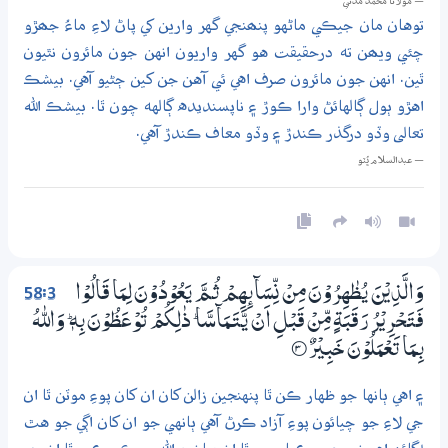
— مولانا محمد مدني
توهان مان جيڪي ماڻهو پنھنجي گهر وارين کي پاڻ لاءِ ماءُ جھڙو
چئي ويھن ته درحقيقت هو گهر واريون انهن جون مائرون نٿيون
ٿين. انهن جون مائرون صرف اهي ئي آهن جن کين ڄڻيو آهي. بيشڪ
اهڙو ٻول ڳالهائڻ وارا ڪوڙ ۽ ناپسنديده ڳالهه چون ٿا. بيشڪ الله
تعالى وڏو درگذر ڪندڙ ۽ وڏو معاف ڪندڙ آهي.
— عبدالسلام ڀُٽو
58:3
وَالَّذِيْنَ يُظٰهِرُوْنَ مِنْ نِّسَاۗىِٕهِمْ ثُـمَّ يَعُوْدُوْنَ لِمَا قَالُوْا
فَتَحْرِيْرُ رَقَبَةٍ مِّنْ قَبْلِ اَنْ يَّـتَـمَاۗسَّا ۭ ذٰلِكُمْ تُوْعَظُوْنَ بِهٖ ۭ وَاللّٰهُ
بِـمَا تَعْمَلُوْنَ خَبِيْرٌ
3‏۝
۽ اهي ٻانها جو ظهار ڪن ٿا پنهنجين زالن کان ان کان پوءِ موٽن ٿا ان
جي لاءِ جو چيائون پوءِ آزاد ڪرڻ آهي ٻانهي جو ان کان اڳي جو هٿ