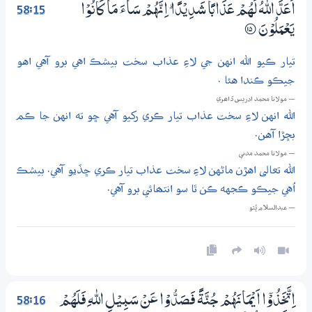
58:15
اَعَدَّ اللّٰهُ لَهُمْ عَذَابًا شَدِيْدًا ۭ اِنَّهُمْ سَاۗءَ مَا كَانُوْا
يَعْمَلُوْنَ
؀15
تيار ڪيو الله انهن جي لاءِ عذاب سخت بيشڪ اهي برو آهي اهو
جيڪو ڪندا هئا .
— مولانا محمد ادريس ڏاھري
الله انهن لاءِ سخت عذاب تيار ڪري رکيو آهي ڇو ته انهن جا ڪم
بڇڙا آهن.
— مولانا محمد مدني
الله تعالى اهڙن ماڻهن لاءِ سخت عذاب تيار ڪري ڇڏيو آهي. بيشڪ
اُهي جيڪو ڪجهه ڪن ٿا سو انتھائي برو آهي.
— عبدالسلام ڀُٽو
58:16
اِتَّخَذُوْٓا اَيْمَانَهُمْ جُنَّةً فَصَدُّوْا عَنْ سَبِيْلِ اللّٰهِ فَلَهُمْ