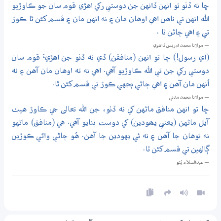
ڇا نه ڏٺو تو انهن ڏانهن جن دوستي رکي اهڙي قوم سان جو ڪاوڙيو
الله انهن تي ناهن اهي اوهان مان ۽ نه انهن مان ۽ قسم کڻن ٿا ڪوڙ
تي ۽ اهي ڄاڻن ٿا .
— مولانا محمد ادريس ڏاھري
(اي رسول!) ڇا تو انهن (منافقن) ڏي نه ڏٺو جن اهڙيءَ قوم سان
دوستي رکي جن تي الله ڪاوڙيو آهي. اهي نه ته اوهان مان آهن ۽ نه
اُنهن مان آهن ۽ اهي ڄاڻي ٻجهي ڪوڙ تي قسم کڻن ٿا.
— مولانا محمد مدني
ڇا تو انهن منافق ماڻهن کي نه ڏٺو، جن الله تعالى جي ڪاوڙ هيٺ
آيل ماڻهن (يعني يھودين) کي دوست بنايو آهي. هي (منافق) ماڻهو
نه توهان جا آهن ۽ نه ئي يهودين جا آهن. هُو ڄاڻي واڻي ڪوڙين
ڳالهين تي قسم کڻن ٿا.
— عبدالسلام ڀُٽو