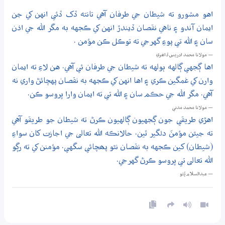
اهو مشورو ته شيطان جي طرفان آهي تانته ڏک ڏئي انهن کي جن
ايمان آندو ۽ ناهي نقصان ڏيندڙ انهن کي ڪجهه به مگر الله جي اذن
سان ۽ الله تي پوءِ گهرجي ته توڪل ڪن مؤمن .
— مولانا محمد ادريس ڏاھري
اها ڳجهي ڳالهه ٻولهه ته شيطان جي طرفان ئي آهي. هن لاءِ ته ايمان
وارن کي غمگين ڪري ۽ اها انهن کي ڪجهه به نقصان پهچائڻ واري نه
آهي. مگر الله جي حڪم سان ۽ الله تي ته ايمان وارا ڀروسو ڪن.
— مولانا محمد مدني
اهڙي طريقي جون ڳجهيون ڳالهيون ڪرڻ ته شيطان جو طريقو آهي
ته جيئن مؤمنَ دلگير ٿين. حالانڪه الله تعالى جي اجازت کان سواءِ
(شيطان) کين ڪجهه به نقصان نٿو پھچائي سگهي. مؤمنن کي ته رڳو
الله تعالى تي ڀروسو ڪرڻ گهرجي.
— عبدالسلام ڀُٽو