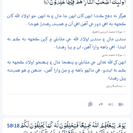
اُولٰۗىِٕكَ اَصْـحٰبُ النَّارِ ۭ هُمْ فِيْهَا خٰلِدُوْنَ
؀17
هرگز نه دفع ڪندا انهن کان انهن جا مال ۽ نه انهن جو اولاد الله کان
ڪجهه به اهي دوزخي آهن اهي اُن ۾ هميشہ رهندڙ هوندا .
— مولانا محمد ادريس ڏاھري
سندن مال ۽ سندن اولاد الله جي مقابلي ۾ کين ڪجهه به ڪم نه
ايندا. اهي باهه وارا آهن، ان ۾ پيا رهندا.
— مولانا محمد مدني
انهن کي الله تعالى جي مقابلي ۾ پنھنجا مال ۽ پنھنجو اولاد ڪجهه به
ڪم نه ايندو. هي ماڻهو باهه ۾ وڃڻ وارا آهن، جنھن ۾ هو هميشه
پيل رهندا.
— عبدالسلام ڀُٽو
58:18
يَوْمَ يَبْعَثُهُمُ اللّٰهُ جَمِيْعًا فَيَحْلِفُوْنَ لَهٗ كَـمَا يَحْلِفُوْنَ لَكُمْ