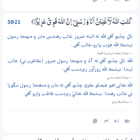
58:21
كَتَبَ اللّٰهُ لَاَغْلِبَنَّ اَنَا وَرُسُلِيْ ۭ اِنَّ اللّٰهَ قَوِيٌّ عَزِيْزٌ ؀21
لکي ڇڏيو آهي الله ته البته ضرور غالب رهندس مان ۽ منهنجا رسول
بيشڪ الله قوت وارو،غالب آهي .
— مولانا محمد ادريس ڏاھري
الله لکي ڇڏيو آهي ته آءُ ۽ منهنجا رسول ضرور (ڪافرن تي) غالب
ٿيندا. بيشڪ الله زورآور زبردست آهي.
— مولانا محمد مدني
الله تعالى اهو فيصلو ڪري ڇڏيو آهي ته مان ۽ منھنجا رسول سڳورا
ئي غالب رهندا. بيشڪ الله تعاليٰ زبردست طاقت وارو آهي.
— عبدالسلام ڀُٽو