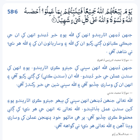
58:6
يَوْمَ يَبْعَثُهُمُ اللّٰهُ جَمِيْعًا فَيُنَبِّئُهُمْ بِـمَا عَـمِلُوْا ۭ اَحْصٰىهُ
اللّٰهُ وَنَسُوْهُ ۭ وَاللّٰهُ عَلٰي كُلِّ شَيْءٍ شَهِيْدٌ
6‏۝ۧ
جنهن ڏينهن اٿاريندو انهن کي الله پوءِ خبر ڏيندو انهن کي ان جي
جيڪي ڪيائون ڳڻي رکيو ان کي الله ۽ وساريائون ان کي ۽ الله هر شيءِ
تي شاهد آهي .
— مولانا محمد ادريس ڏاھري
جنهن ڏينهن الله انهن سڀني کي جيئرو ڪري اٿاريندو. پوءِ انهن کي
سندن عملن جي خبر ڏيندو. الله ان (سندن ڪئي) کي ڳڻي رکيو آهي ۽
انهن ان کي وساري ڇڏيو آهي ۽ الله سڀني شين جي خبر رکندڙ آهي.
— مولانا محمد مدني
الله تعالى جنھن ڏينھن انهن سڀني کي ٻيھر جيئرو ڪري اٿاريندو پوءِ
کين سندن عمل ٻڌائيندو. الله تعالى ته انهن جي هر شيءِ کي ڳڻي
محفوظ ڪري ڇڏيو آهي. پر هي ماڻهو خود پنهنجن عملن کي وساري
ويٺا آهن ۽ الله تعالى هر شيءِ تي گواهه آهي.
— عبدالسلام ڀُٽو