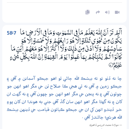
58:7
اَلَمْ تَرَ اَنَّ اللّٰهَ يَعْلَمُ مَا فِي السَّمٰوٰتِ وَمَا فِي الْاَرْضِ ۭ مَا
يَكُوْنُ مِنْ نَّجْوٰى ثَلٰثَةٍ اِلَّا هُوَ رَابِعُهُمْ وَلَا خَمْسَةٍ اِلَّا هُوَ
سَادِسُهُمْ وَلَآ اَدْنٰى مِنْ ذٰلِكَ وَلَآ اَكْثَرَ اِلَّا هُوَ مَعَهُمْ اَيْنَ مَا
كَانُوْا ۚ ثُـمَّ يُنَبِّئُهُمْ بِـمَا عَـمِلُوْا يَوْمَ الْقِيٰمَةِ ۭ اِنَّ اللّٰهَ بِكُلِّ شَيْءٍ
عَلِيْمٌ
7‏۝
ڇا نه ڏٺو تو ته بيشڪ الله ڄاڻي ٿو اهو جيڪو آسمانن ۾ آهي ۽
جيڪو زمين ۾ آهي نه ٿي هجي ڪا صلاح ٽن جي مگر اهو انهن جو
چوٿون آهي ۽ نه پنجن جي مگر اهو انهن جو ڇهون آهي ۽ نه گهٽ ان
کان ۽ نه گهڻا مگر اهو انهن سان گڏ آهي جتي به هوندا ان کان پوءِ
خبر ڏيندو انهن کي ان جي جيڪو ڪيائون قيامت جي ڏينهن بيشڪ
الله هرشيءِ ڄاڻندڙ آهي .
— مولانا محمد ادريس ڏاھري