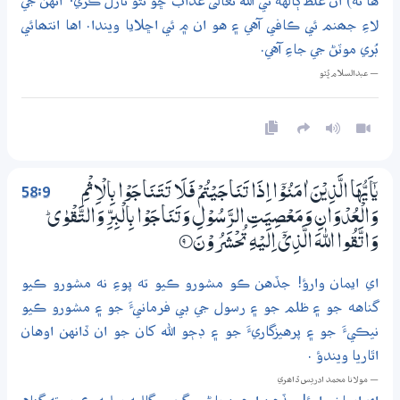
ها ته) ان غلط ڳالهه تي الله تعالى عذاب ڇو نٿو نازل ڪري؟ انهن جي
لاءِ جھنم ئي ڪافي آهي ۽ هو ان ۾ ئي اڇلايا ويندا. اها انتھائي
بُري موٽڻ جي جاءِ آهي.
— عبدالسلام ڀُٽو
58:9
يٰٓاَيُّهَا الَّذِيْنَ اٰمَنُوْٓا اِذَا تَنَاجَيْتُمْ فَلَا تَتَـنَاجَوْا بِالْاِثْمِ
وَالْعُدْوَانِ وَمَعْصِيَتِ الرَّسُوْلِ وَتَنَاجَوْا بِالْبِرِّ وَالتَّقْوٰى ۭ
وَاتَّقُوا اللّٰهَ الَّذِيْٓ اِلَيْهِ تُحْشَرُوْنَ
9‏۝
اي ايمان وارؤ! جڏهن ڪو مشورو ڪيو ته پوءِ نه مشورو ڪيو
گناهه جو ۽ ظلم جو ۽ رسول جي بي فرمانيءَ جو ۽ مشورو ڪيو
نيڪيءَ جو ۽ پرهيزگاريءَ جو ۽ ڊڄو الله کان جو ان ڏانهن اوهان
اٿاريا ويندؤ .
— مولانا محمد ادريس ڏاھري