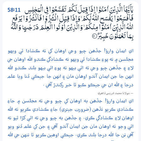
58:11
يٰٓاَيُّهَا الَّذِيْنَ اٰمَنُوْٓا اِذَا قِيْلَ لَكُمْ تَفَسَّحُوْا فِي الْمَجٰلِسِ
فَافْسَحُوْا يَفْسَحِ اللّٰهُ لَكُمْ ۚ وَاِذَا قِيْلَ انْشُزُوْا فَانْشُزُوْا يَرْفَعِ
اللّٰهُ الَّذِيْنَ اٰمَنُوْا مِنْكُمْ ۙ وَالَّذِيْنَ اُوْتُوا الْعِلْمَ دَرَجٰتٍ ۭ وَاللّٰهُ
بِـمَا تَعْمَلُوْنَ خَبِيْرٌ
؀11
اي ايمان وارؤ! جڏهن چيو وڃي اوهان کي ته ڪشادا ٿي ويهو
مجلسن ۾ ته پوءِ ڪشادا ٿي ويهو ته ڪشادگي ڪندو الله اوهان جي
لاءِ ۽ جڏهن چيو وڃي ته اٿي بيهو ته پوءِ اٿي بيهو بلند ڪندو الله
انهن جا جن ايمان آندو اوهان مان ۽ انهن جا جيڪي ڏنا ويا علم
درجا ۽ الله ان جي جيڪو ڪيو ٿا خبر رکندڙ آهي .
— مولانا محمد ادريس ڏاھري
اي ايمان وارؤ! جڏهن به اوهان کي چيو وڃي ته مجلسن ۾ جاءِ
ڪشادي ڪريو تڏهن (ضرورت جيتري) جاءِ ڪشادي ڪريو ته الله
اوهان لاءِ ڪشادگي ڪري. ۽ جڏهن به چيو وڃي ته اٿي کڙا ٿيو ته
اٿي وڃو ته اوهان مان جن ايمان آندو آهي ۽ جن کي علم ڏنو ويو
آهي تن جا الله درجا بلند ڪري. جيڪي اوهين ڪريو ٿا تنهن جي الله