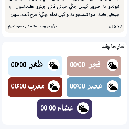
ھوندو ته ضرور کيس چڱي حياتي ڏئي جيئرو ڪنداسون، ۽
جيڪي ڪندا ھوا تنھنجو بدلو کين تمام چڱيءَ طرح ڏينداسون.
قرآن جو پيغام - علامہ تاج محمود امروٽي
#16:97
نماز جا وقت
فجر
ظھر
00:00
00:00
عصر
مغرب
00:00
00:00
عشاء
00:00