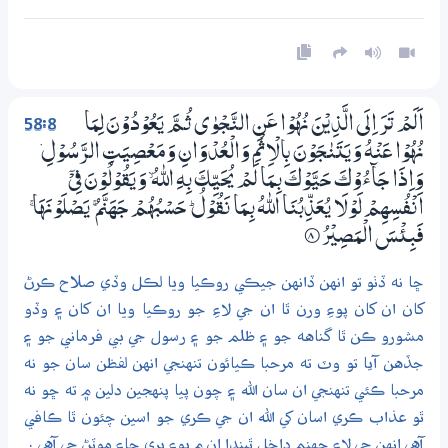
58:8
اَلَمْ تَرَ اِلَى الَّذِيْنَ نُهُوْا عَنِ النَّجْوٰى ثُـمَّ يَعُوْدُوْنَ لِمَا
نُهُوْا عَنْهُ وَيَتَنٰجَوْنَ بِالْاِثْمِ وَالْعُدْوَانِ وَمَعْصِيَتِ الرَّسُوْلِ ۡ
وَاِذَا جَاۗءُوْكَ حَيَّوْكَ بِـمَا لَمْ يُحَيِّكَ بِهِ اللّٰهُ ۙ وَيَقُوْلُوْنَ فِيْٓ
اَنْفُسِهِمْ لَوْلَا يُعَذِّبُنَا اللّٰهُ بِـمَا نَقُوْلُ ۭ حَسْبُهُمْ جَهَنَّمُ ۚ يَصْلَوْنَهَا ۚ
فَبِئْسَ الْمَصِيْرُ
8‏۝
ڇا نه ڏٺو تو انهن ڏانهن جيڪي روڪيا ويا لڪل وڏي صلاح ڪرڻ
کان ان کان پوءِ ورن ٿا ان جي لاءِ جو روڪيا ويا ان کان ۽ وڏو
مشورو ڪن ٿا گناهه جو ۽ ظلم جو ۽ رسول جي بي فرماني جو ۽
جڏهن آيا تو وٽ ته مرحبا ڪيائون تنهنجي انهن لفظن سان جو نه
مرحبا ڪئي تنهنجي ان سان الله ۽ چون پيا پنهجين دلين ۾ ته ڇو نه
ٿو عذاب ڪري اسان کي الله ان جي ڪري جو اسين چئون ٿا ڪافي
آهي انهن جي لاءِ جهنم داخل ٿيندا ان ۾ پوءِ بري جاءِ موٽڻ جي آهي .