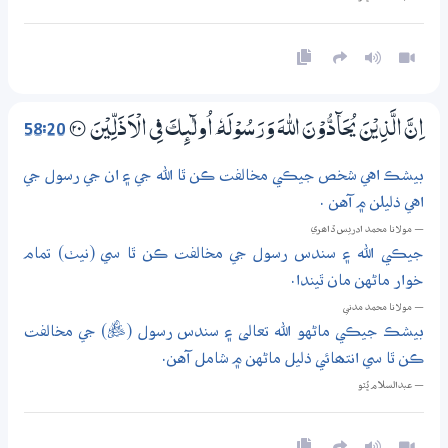
58:20
اِنَّ الَّذِيْنَ يُحَاۗدُّوْنَ اللّٰهَ وَرَسُوْلَهٗ ٓ اُولٰۗىِٕكَ فِي الْاَذَلِّيْنَ
؀20
بيشڪ اهي شخص جيڪي مخالفت ڪن ٿا الله جي ۽ ان جي رسول جي
اهي ذليلن ۾ آهن .
— مولانا محمد ادريس ڏاھري
جيڪي الله ۽ سندس رسول جي مخالفت ڪن ٿا سي (نيٺ) تمام
خوار ماڻهن مان ٿيندا.
— مولانا محمد مدني
بيشڪ جيڪي ماڻهو الله تعالى ۽ سندس رسول (ﷺ) جي مخالفت
ڪن ٿا سي انتھائي ذليل ماڻهن ۾ شامل آهن.
— عبدالسلام ڀُٽو