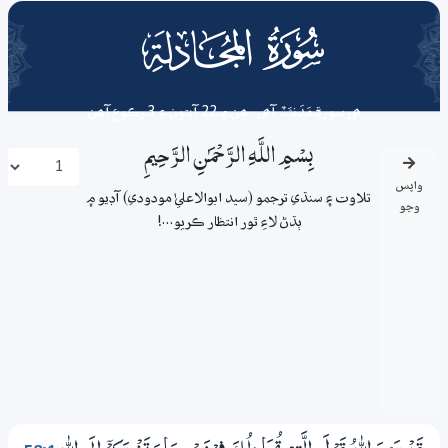
058
surah
ھي سورة
مَدَنِیَّۃٌ
آھي . ھِن ۾ 22 آيتون ۽ 3 رڪوع آھن
بِسْمِ اللَّـهِ الرَّحْمَـٰنِ الرَّحِيمِ
واپس
تلاوت ۽ سنڌي ترجمو (سيد ابوالاعليٰ مودودي) آڊيو ۾
وڃو
ٻڌڻ لاءِ ٿور انتظار ڪريو...!