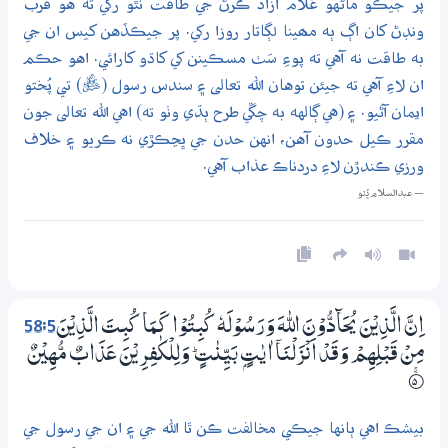
پر جيڪو ماڻهو غلام آزاد ڪرڻ جي طاقت نٿو رکي ته هُو قرب
ونڊڻ کان اڳ ٻه مھينا لڳاتار روزا رکي. پر جيڪڏهن کيس ان جي
به طاقت نه آهي ته پوءِ سَٺ مسڪينن کي کاڌو کارائي. اهو حڪم
ان لاءِ آهي ته جيئن توهان الله تعالى ۽ سندس رسول (ﷺ) تي پُختو
ايمان آڻيو. ۽ (هي ڳالهه به چڱي طرح ٻڌي وٺو ته) اهي الله تعالى جون
مقرر ڪيل حدون آهن، انهن حدن جي ڀڃڪڙي نه ڪريو ۽ خلاف
ورزي ڪندڙن لاءِ دردناڪ عذاب آهي.
— عبدالسلام ڀُٽو
58:5
اِنَّ الَّذِيْنَ يُحَاۗدُّوْنَ اللّٰهَ وَرَسُوْلَهٗ كُبِتُوْا كَــمَا كُبِتَ الَّذِيْنَ
مِنْ قَبْلِهِمْ وَقَدْ اَنْزَلْنَآ اٰيٰتٍۢ بَيِّنٰتٍ ۭ وَلِلْكٰفِرِيْنَ عَذَابٌ مُّهِيْنٌ
5‏۝ۚ
بيشڪ اهي ٻانها جيڪي مخالفت ڪن ٿا الله جي ۽ ان جي رسول جي