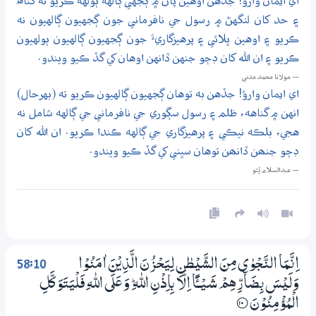
اي ايمان وارؤ! جڏهن اوهين پاڻ ۾ ڳجهي ڳالهه ٻولهه ڪريو ته گناه
۽ حد کان لنگهڻ ۾ رسول جي نافرماني جون ڳجهيون ڳالهيون نه
ڪريو ۽ اوهين ڀلائي ۽ پرهيزگاريءَ جون ڳجهيون ڳالهيون ٻولهيون
ڪريو ۽ ان الله کان ڊڄو جنهن ڏانهن اوهان کي گڏ ڪيو ويندو.
— مولانا محمد مدني
اي ايمان وارؤ! جڏهن به توهان ڳجهيون ڳالهيون ڪريو ته (بهرحال)
انهن ۾ گناهه، ظلم ۽ رسول سڳوري جي نافرماني جي ڳالهه شامل نه
هجي، بلڪه نيڪي ۽ پرهيزگاري جي ڳالهه ڪندا ڪريو. ان الله کان
ڊڄو جنھن ڏانھن توهان سڀني کي گڏ ڪيو ويندو.
— عبدالسلام ڀُٽو
58:10
اِنَّـمَا النَّجْوٰى مِنَ الشَّيْطٰنِ لِيَحْزُنَ الَّذِيْنَ اٰمَنُوْا
وَلَيْسَ بِضَاۗرِّهِمْ شَـيْـــــًٔا اِلَّا بِاِذْنِ اللّٰهِ ۭ وَعَلَي اللّٰهِ فَلْيَتَوَكَّلِ
الْمُؤْمِنُوْنَ
؀10