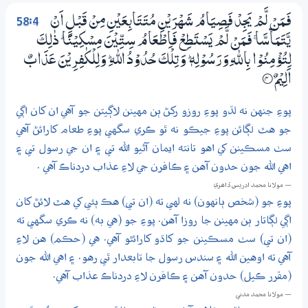
58:4
فَـمَنْ لَّمْ يَجِدْ فَصِيَامُ شَهْرَيْنِ مُتَتَابِعَيْنِ مِنْ قَبْلِ اَنْ
يَّتَمَـاۗسَّا ۚ فَـمَنْ لَّمْ يَسْتَطِعْ فَاِطْعَامُ سِـتِّيْنَ مِسْكِيْنًا ۭ ذٰلِكَ
لِتُؤْمِنُوْا بِاللّٰهِ وَرَسُوْلِهٖ ۭ وَتِلْكَ حُدُوْدُ اللّٰهِ ۭ وَلِلْكٰفِرِيْنَ عَذَابٌ
اَلِيْمٌ
4‏۝
پوءِ جنهن نه لڌو پوءِ روزو رکڻ ٻن مهينن لاڳيتن جو آهي ان کان اڳي
جو هٿ لڳائن پوءِ جيڪو نه ٿو ڪري سگهي پوءِ طعام کارائڻ آهي
سٺ مسڪينن کي اهو تانته ايمان آڻيو الله تي ۽ ان جي رسول تي ۽
اهي الله جون حدون آهن ۽ ڪافرن جي لاءِ عذاب دردناڪ آهي .
— مولانا محمد ادريس ڏاھري
پوءِ جو (شخص ٻانهون) نه لهي ته (ان تي) هڪ ٻئي کي هٿ لائڻ کان
اڳي لڳاتار ٻن مهينن جا روزا آهن. پوءِ جو (هي به) نه ڪري سگهي ته
(ان تي) سٺ مسڪينن جو کاڌو کارائڻو آهي. هي (حڪم) هن لاءِ
آهي ته اوهين الله ۽ سندس رسول جا تابعدار ٿي رهو. ۽ اهي الله جون
(مقرر ڪيل) حدون آهن ۽ ڪافرن لاءِ دردناڪ عذاب آهي.
— مولانا محمد مدني