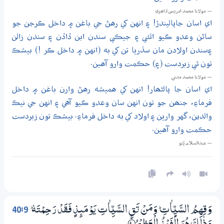
— مولانا محمد ادريس ڏاھري
اي اسان جاپاليندڙ! ۽ انهن کي رهڻ جي باغن ۾ داخل ڪرجن جو
ساڻن وعدو ڪيو اٿئي ۽ جيڪي سندن ابن ڏاڏن ۽ سندن زالن
۽سندن اولادن مان سڌريا تن کي به (انهن ۾ داخل ڪر !) بيشڪ
تون ئي زبردست (۽) حڪمت وارو آهين.
— مولانا محمد مدني
اي اسان جا پالڻھار! انهن کي هميشه رهڻ وارن باغن ۾ داخل
فرماءِ، جنھن جو تون انهن سان وعدو ڪيو آهي ۽ انهن جي نيڪ
والدين، گهر وارين ۽ اولاد کي به داخل فرماءِ. بيشڪ تون زبردست
حڪمت وارو آهين.
— عبدالسلام ڀُٽو
40:9
وَقِهِمُ السَّيِّاٰتِ ۭ وَمَنْ تَقِ السَّيِّاٰتِ يَوْمَىِٕذٍ فَقَدْ رَحِـمْتَهٗ ۭ