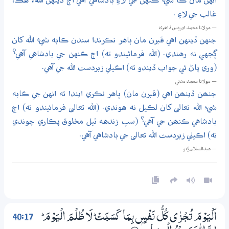
انهن مان ڪا شيءِ ڪنهن جي لاءِ بادشاهي آهي اڄ ڏينهن الله، هڪ،
غالب جي لاءِ .
— مولانا محمد ادريس ڏاھري
جنهن ڏينهن اهي قبرن مان ٻاهر نڪرندا سندن ڪابه شيءِ الله کان
ڳجهي نه رهندي. (الله فرمائيندو ته) اڄ ڪنهن جي بادشاهي آهي؟
(وري پاڻ ئي جواب ڏيندو ته) اڪيلي زبردست الله جي آهي.
— مولانا محمد مدني
جنھن ڏينھن اهي (قبرن مان) ٻاهر نڪري ايندا ته انهن جي ڪابه
شيءِ الله تعالى کان لڪيل نه هوندي. (الله تعالى فرمائيندو ته) اڄ
بادشاهي ڪنھن جي آهي؟ (سڀ زندهه ٿيل مخلوق پڪاري چوندي
ته) اڪيلي زبردست الله تعالى جي بادشاهي آهي.
— عبدالسلام ڀُٽو
40:17
اَلْيَوْمَ تُـجْزٰى كُلُّ نَفْسٍۢ بِـمَا كَسَبَتْ ۭ لَا ظُلْمَ الْيَوْمَ ۭ