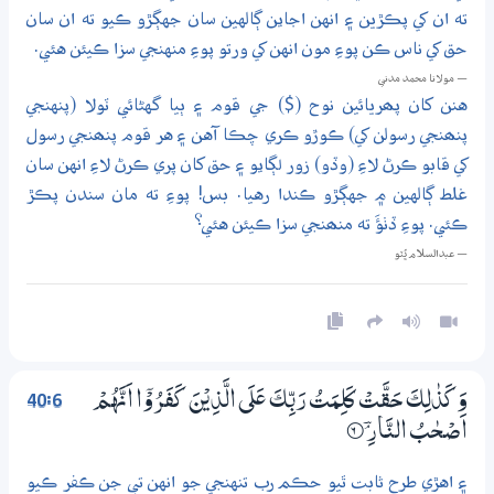
ته ان کي پڪڙين ۽ انهن اجاين ڳالهين سان جهڳڙو ڪيو ته ان سان
حق کي ناس ڪن پوءِ مون انهن کي ورتو پوءِ منهنجي سزا ڪيئن هئي.
— مولانا محمد مدني
هنن کان پھريائين نوح ($) جي قوم ۽ ٻيا گهڻائي ٽولا (پنهنجي
پنھنجي رسولن کي) ڪوڙو ڪري چڪا آهن ۽ هر قوم پنھنجي رسول
کي قابو ڪرڻ لاءِ (وڏو) زور لڳايو ۽ حق کان پري ڪرڻ لاءِ انهن سان
غلط ڳالهين ۾ جهڳڙو ڪندا رهيا. بس! پوءِ ته مان سندن پڪڙ
ڪئي. پوءِ ڏٺؤَ ته منھنجي سزا ڪيئن هئي؟
— عبدالسلام ڀُٽو
40:6
وَكَذٰلِكَ حَقَّتْ كَلِمَتُ رَبِّكَ عَلَي الَّذِيْنَ كَفَرُوْٓا اَنَّهُمْ
اَصْـحٰبُ النَّارِ ڤ
6‏۝
۽ اهڙي طرح ثابت ٿيو حڪم رب تنهنجي جو انهن تي جن ڪفر ڪيو