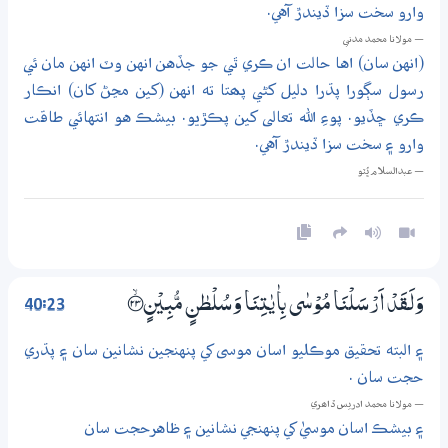
وارو سخت سزا ڏيندڙ آهي.
— مولانا محمد مدني
(انهن سان) اها حالت ان ڪري ٿي جو جڏهن انهن وٽ انهن مان ئي
رسول سڳورا پڌرا دليل کڻي پھتا ته انهن (کين مڃڻ کان) انڪار
ڪري ڇڏيو. پوءِ الله تعالى کين پڪڙيو. بيشڪ هو انتهائي طاقت
وارو ۽ سخت سزا ڏيندڙ آهي.
— عبدالسلام ڀُٽو
40:23
وَلَـقَدْ اَرْسَلْنَا مُوْسٰى بِاٰيٰتِنَا وَسُلْطٰنٍ مُّبِيْنٍ ؀ۙ23
۽ البته تحقيق موڪليو اسان موسى کي پنهنجين نشانين سان ۽ پڌري
حجت سان .
— مولانا محمد ادريس ڏاھري
۽ بيشڪ اسان موسيٰ کي پنهنجي نشانين ۽ ظاهرحجت سان