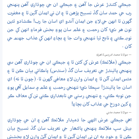
جيڪي کڻندڙ عرش جا آهن ۽ جيڪي ان جي چوڌاري آهن پنهنجي
رب جي حمد سان گڏ تسبيح پڙهن ٿا ۽ ان تي ايمان آڻين ٿا ۽ مغفرت
گهرن ٿا انهن جي لاءِ جن ايمان آندو اي اسان جا رب! ڪشادو ٿئين
تون هر شيءِ کان رحمت ۽ علم سان پوءِ بخش فرماءِ انهن کي جن
توبہ ڪئي ۽ تابع ٿيا تنهنجي واٽ جا ۽ بچاءِ انهن کي عذاب جهنم جي
کان .
— مولانا محمد ادريس ڏاھري
جيڪي (ملائڪ) عرش کي کڻن ٿا ۽ جيڪي ان جي چوڌاري آهن سي
پنهنجي پاليندڙ جي تعريف سان گڏ (سندس) پاڪائي بيان ڪن ٿا ۽
مٿس ايمان آڻن ٿا ۽ ايمان وارن لاءِ معافي گهرن ٿا. (چون ٿا ته) اي
اسان جا پاليندڙ! سڀڪا شيءِ تنهنجي رحمت ۽ علم ۾ سمايل آهي پوءِ
جن توبه ڪئي، ۽ تنهنجي رستي جي تابعداري ڪئي تن کي معاف ڪر
۽ کين دوزخ جي عذاب کان بچاءِ!
— مولانا محمد مدني
اهي جيڪي عرش الـٰهي جا ذميدار ملائڪ آهن ۽ ان جي چوڌاري
بيٺل سڀ ملائڪ پنهنجي پالڻھار جي تعريف سان گڏ تسبيح بيان
ڪن ٿا ۽ خود به ان تي ايمان آڻين ٿا ۽ ايمان آڻڻ وارن لاءِ بخشش