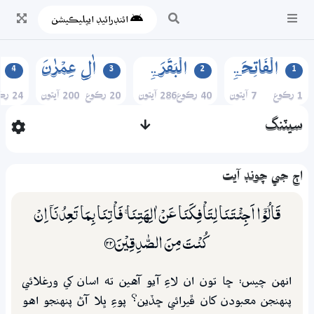
ائنڊرائيڊ ايپليڪيشن
الۡفَاتِحَۃِ
الۡبَقَرَۃِ
اٰلِ عِمۡرٰنَ
4
3
2
1
1 رڪوع
7 آيتون
40 رڪوع
286 آيتون
20 رڪوع
200 آيتون
24 رڪوع
سيٽنگ
اڄ جي چونڊ آيت
قَالُوْٓا اَجِئْتَـنَا لِتَاْفِكَنَا عَنْ اٰلِهَتِنَا ۚ فَاْتِنَا بِـمَا تَعِدُنَآ اِنْ
كُنْتَ مِنَ الصّٰدِقِيْنَ ؀22
انهن چيس: ڇا تون ان لاءِ آيو آهين ته اسان کي ورغلائي
پنهنجن معبودن کان ڦيرائي ڇڏين؟ پوءِ ڀلا آڻ پنهنجو اهو