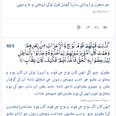
جو شھرن ۾ (وڏائي سان) گهمڻ ڦرڻ توکي ڌوڪي ۾ نه وجهي.
— عبدالسلام ڀُٽو
40:5
كَذَّبَتْ قَبْلَهُمْ قَوْمُ نُوْحٍ وَّالْاَحْزَابُ مِنْۢ بَعْدِهِمْ ۠
وَهَـمَّتْ كُلُّ اُمَّةٍۢ بِرَسُوْلِهِمْ لِيَاْخُذُوْهُ وَجٰدَلُوْا بِالْبَاطِلِ
لِيُدْحِضُوْا بِهِ الْـحَقَّ فَاَخَذْتُهُمْ ۣ فَكَيْفَ كَانَ عِقَابِ
5‏۝
ڪوڙو چيو اڳي انهن کان نوح جي قوم ۽ (ٻين) ٽولن ان کان پوءِ ۽
پڪو پہ ڪيو هر امت پنهنجي رسول جي متعلق تانته ان کي گرفتار
ڪن ۽ جهيڙو ڪيائون ناحق تانته ختم ڪن ان سان حق کي پوءِ
پڪڙيو مون انهن کي پوءِ ڪيئن هو منهنجو عذاب .
— مولانا محمد ادريس ڏاھري
انهن کان اڳ نوح جي قوم ۽ نوح جي قوم کان پوءِ جماعتن(پيغمبرن
کي) ڪوڙو چيو. ۽ سڀ ڪنهن جماعت پنهنجي رسول جو ارادو ڪيو