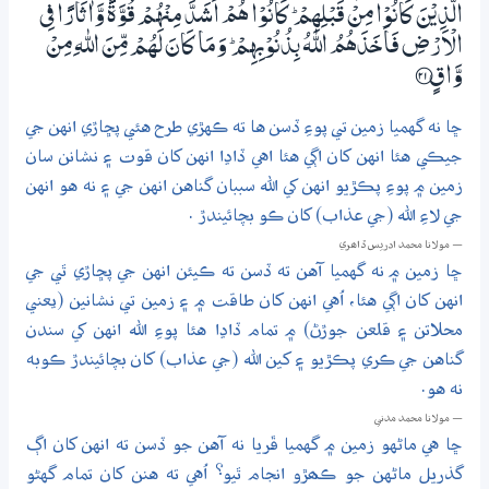
الَّذِيْنَ كَانُوْا مِنْ قَبْلِهِمْ ۭ كَانُوْا هُمْ اَشَدَّ مِنْهُمْ قُوَّةً وَّاٰثَارًا فِي
الْاَرْضِ فَاَخَذَهُمُ اللّٰهُ بِذُنُوْبِهِمْ ۭ وَمَا كَانَ لَهُمْ مِّنَ اللّٰهِ مِنْ
وَّاقٍ ؀21
ڇا نه گهميا زمين تي پوءِ ڏسن ها ته ڪهڙي طرح هئي پڇاڙي انهن جي
جيڪي هئا انهن کان اڳي هئا اهي ڏاڍا انهن کان قوت ۽ نشانن سان
زمين ۾ پوءِ پڪڙيو انهن کي الله سببان گناهن انهن جي ۽ نه هو انهن
جي لاءِ الله (جي عذاب) کان ڪو بچائيندڙ .
— مولانا محمد ادريس ڏاھري
ڇا زمين ۾ نه گهميا آهن ته ڏسن ته ڪيئن انهن جي پڇاڙي ٿي جي
انهن کان اڳي هئا، اُهي انهن کان طاقت ۾ ۽ زمين تي نشانين (يعني
محلاتن ۽ قلعن جوڙڻ) ۾ تمام ڏاڍا هئا پوءِ الله انهن کي سندن
گناهن جي ڪري پڪڙيو ۽ کين الله (جي عذاب) کان بچائيندڙ ڪوبه
نه هو.
— مولانا محمد مدني
ڇا هي ماڻهو زمين ۾ گهميا ڦريا نه آهن جو ڏسن ته انهن کان اڳ
گذريل ماڻهن جو ڪھڙو انجام ٿيو؟ اُهي ته هنن کان تمام گهڻو