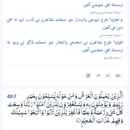
بيشڪ اهي جهنمي آهن .
— مولانا محمد ادريس ڏاھري
۽ اهڙيءَ طرح تنهنجي پاليندڙ جو حڪم ڪافرن تي ثابت ٿيو ته اهي
دوزخي آهن.
— مولانا محمد مدني
اهڙيءَ طرح ڪافرن تي تنھنجي پالڻھار جو حڪم لاڳو ٿي ويو ته
بيشڪ اهي جھنمي آهن.
— عبدالسلام ڀُٽو
40:7
اَلَّذِيْنَ يَـحْمِلُوْنَ الْعَرْشَ وَمَنْ حَوْلَهٗ يُسَبِّحُوْنَ بِـحَمْدِ
رَبِّهِمْ وَيُؤْمِنُوْنَ بِهٖ وَيَسْتَغْفِرُوْنَ لِلَّذِيْنَ اٰمَنُوْا ۚ رَبَّنَا وَسِعْتَ
كُلَّ شَيْءٍ رَّحْـمَةً وَّعِلْمًا فَاغْفِرْ لِلَّذِيْنَ تَابُوْا وَاتَّبَعُوْا سَبِيْلَكَ
وَقِهِمْ عَذَابَ الْـجَــحِيْمِ
7‏۝