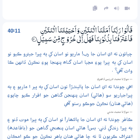
40:11
قَالُوْا رَبَّنَآ اَمَتَّنَا اثْنَتَيْنِ وَاَحْيَيْتَنَا اثْنَتَيْنِ
فَاعْتَرَفْنَا بِذُنُوْبِنَا فَهَلْ اِلٰى خُرُوْجٍ مِّنْ سَبِيْلٍ
؀11
چيائون ته اي اسان جا رب! ماريو تو اسان کي ٻه ڀيرا جيئرو ڪيو تو
اسان کي ٻه ڀيرا پوءِ مڃيا اسان گناھ پنهنجا پوءِ نڪرڻ ڏانهن ڪا
واٽ آهي؟ .
— مولانا محمد ادريس ڏاھري
اهي چوندا ته اي اسان جا پاليندڙ! تون اسان کي ٻه ڀير ا ماريو ۽ ٻه
ڀيراجياريو سو (هاڻي) اسان پنهنجن گناهن جو اقرار ڪيو ڇاپوءِ
(هاڻي هتان) نڪرڻ جوڪو رستو آهي
— مولانا محمد مدني
ڪافر چوندا ته اي اسان جا پالڻھار! تو اسان کي ٻه ڀيرا موت ڏنو ۽
ٻه ڀيرا زندگي ڏني. بس! هاڻي اسان پنھنجي گناهن جو (باقاعده)
اعتراف ڪريون ٿا ته ڇا هاڻي هتان ٻاهر نڪرڻ جو ڪو امڪان