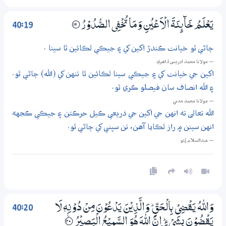
40:19
يَعْلَمُ خَاۗىِٕنَةَ الْاَعْيُنِ وَمَا تُخْفِي الصُّدُوْرُ
؀19
ڄاڻي ٿو خيانت ڪندڙ اکين کي ۽ جيڪي لڪائين ٿا سينا .
— مولانا محمد ادريس ڏاھري
اکين جي خيانت کي ۽ جيڪي سينا لڪائين ٿا تنهن کي (الله) ڄاڻي ٿو.
۽ الله انصاف سان فيصلو ڪري ٿو.
— مولانا محمد مدني
الله تعالى ته انهن جي اکين جي ذريعي ڪيل حرڪتن ۽ جيڪي ڪجهه
انهن سينن ۾ راز لڪايا آهن، تن سڀني کي ڄاڻي ٿو.
— عبدالسلام ڀُٽو
40:20
وَاللّٰهُ يَـقْضِيْ بِالْـحَقِّ ۭ وَالَّذِيْنَ يَدْعُوْنَ مِنْ دُوْنِهٖ لَا
يَـقْضُوْنَ بِشَيْءٍ ۭ اِنَّ اللّٰهَ هُوَ السَّمِيْعُ الْبَصِيْرُ
؀ۧ20