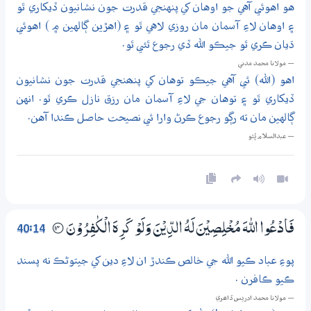
هو اهوئي آهي جو اوهان کي پنهنجي قدرت جون نشانيون ڏيکاري ٿو
۽ اوهان لاءِ آسمان مان روزي لاهي ٿو ۽ (اهڙين ڳالهين ۾ ) اهوئي
ڌيان ڪري ٿو جيڪو الله ڏي رجوع ٿئي ٿو.
— مولانا محمد مدني
اهو (الله) ئي آهي جيڪو توهان کي پنھنجي قدرت جون نشانيون
ڏيکاري ٿو ۽ توهان جي لاءِ آسمان مان رزق نازل ڪري ٿو. انهن
ڳالهين مان ته رڳو رجوع ڪرڻ وارا ئي نصيحت حاصل ڪندا آهن.
— عبدالسلام ڀُٽو
40:14
فَادْعُوا اللّٰهَ مُـخْلِصِيْنَ لَهُ الدِّيْنَ وَلَوْ كَرِهَ الْكٰفِرُوْنَ
؀14
پوءِ عباد ڪيو الله جي خالص ڪندڙ ان لاءِ دين کي جيتوڻڪ نه پسند
ڪيو ڪافرن .
— مولانا محمد ادريس ڏاھري