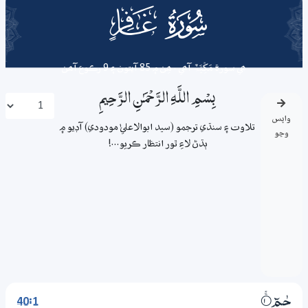
040
surah
ھي سورة
مَکِّیَّۃٌ
آھي . ھِن ۾ 85 آيتون ۽ 9 رڪوع آھن
بِسْمِ اللَّـهِ الرَّحْمَـٰنِ الرَّحِيمِ
واپس
تلاوت ۽ سنڌي ترجمو (سيد ابوالاعليٰ مودودي) آڊيو ۾
وڃو
ٻڌڻ لاءِ ٿور انتظار ڪريو...!
40:1
حٰـمۗ
1‏۝ۚ