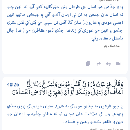
پوءِ جڏهن هو اسان جي طرفان وٽن حق ڳالهه کڻي آيو ته انهن چيو
ته اسان مان جنھن به ان تي ايمان آندو آهي ۽ جيڪي ماڻهو انهن
(يعني موسى ۽ هارون ؐ) سان گڏ آهن تن سڀني جي پُٽن کي قتل ڪري
ڇڏيو ۽ انهن جي عورتن کي زندهه ڇڏي ڏيو. ڪافرن جي (اها) چال
بلڪل ناڪام وئي.
— عبدالسلام ڀُٽو
40:26
وَقَالَ فِرْعَوْنُ ذَرُوْنِيْٓ اَقْتُلْ مُوْسٰى وَلْيَدْعُ رَبَّهٗ ۚ اِنِّىْٓ
اَخَافُ اَنْ يُّبَدِّلَ دِيْنَكُمْ اَوْ اَنْ يُّظْهِرَ فِي الْاَرْضِ الْفَسَادَ ؀26
۽ چيو فرعون ته ڇڏيو مون کي ته شهيد ڪيان موسى کي ۽ ڀلي سڏي
پنهنجي رب کي بلاشڪ مان ڊڄان ٿو ته مٽائي ڇڏيندو اوهان جو
دين يا ظاهر ڪندو زمين ۾ فساد .
— مولانا محمد ادريس ڏاھري