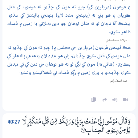
۽ فرعون (درٻارين کي) چيو ته مون کي ڇڏيو ته موسي ٰ کي قتل
ڪريان ۽ هو ڀلي ته (پنهنجي مدد لاءِ) پنهنجي پاليندڙ کي سڏي.
بيشڪ آءٌ ڊڄان ٿو ته متان اوهان جو دين بدلائي يا زمين ۾ فساد
ظاهر ڪري.
— مولانا محمد مدني
هڪ ڏينھن فرعون (درٻارين جي مجلس ۾) چيو ته مون کي ڇڏيو ته
مان موسى کي قتل ڪري ڇڏيان. ڀلي هو مدد لاءِ پنھنجي پالڻھار کي
پڪاري. (هاڻي ته) مون کي لڳي ٿو ته هو توهان جي دين کي ئي تبديل
ڪري ڇڏيندو يا وري زمين ۾ رڳو فساد ئي ڦھلائيندو وتندو.
— عبدالسلام ڀُٽو
40:27
وَقَالَ مُوْسٰٓى اِنِّىْ عُذْتُ بِرَبِّيْ وَرَبِّكُمْ مِّنْ كُلِّ مُتَكَبِّرٍ لَّا
يُؤْمِنُ بِيَوْمِ الْـحِسَابِ ؀ۧ27