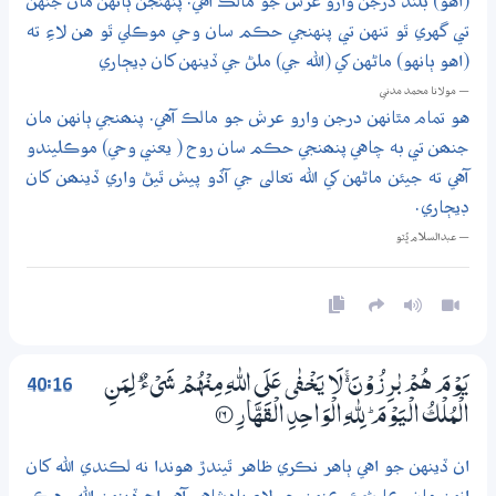
(اهو) بلند درجن وارو عرش جو مالڪ آهي. پنهنجن ٻانهن مان جنهن
تي گهري ٿو تنهن تي پنهنجي حڪم سان وحي موڪلي ٿو هن لاءِ ته
(اهو ٻانهو) ماڻهن کي (الله جي) ملڻ جي ڏينهن کان ڊيڄاري
— مولانا محمد مدني
هو تمام مٿانهن درجن وارو عرش جو مالڪ آهي. پنھنجي ٻانهن مان
جنھن تي به چاهي پنھنجي حڪم سان روح ( يعني وحي) موڪليندو
آهي ته جيئن ماڻهن کي الله تعالى جي آڏو پيش ٿيڻ واري ڏينھن کان
ڊيڄاري.
— عبدالسلام ڀُٽو
40:16
يَوْمَ هُمْ بٰرِزُوْنَ ڬ لَا يَـخْـفٰى عَلَي اللّٰهِ مِنْهُمْ شَيْءٌ ۭ لِمَنِ
الْمُلْكُ الْيَوْمَ ۭ لِلّٰهِ الْوَاحِدِ الْقَهَّارِ
؀16
ان ڏينهن جو اهي ٻاهر نڪري ظاهر ٿيندڙ هوندا نه لڪندي الله کان