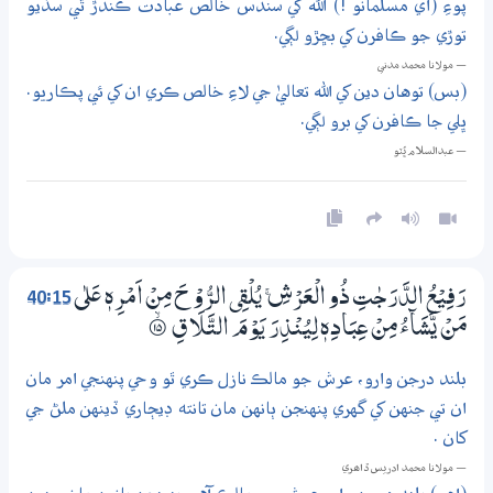
پوءِ (اي مسلمانو !) الله کي سندس خالص عبادت ڪندڙ ٿي سڏيو
توڙي جو ڪافرن کي بڇڙو لڳي.
— مولانا محمد مدني
(بس) توهان دين کي الله تعاليٰ جي لاءِ خالص ڪري ان کي ئي پڪاريو.
ڀلي جا ڪافرن کي برو لڳي.
— عبدالسلام ڀُٽو
40:15
رَفِيْعُ الدَّرَجٰتِ ذُو الْعَرْشِ ۚ يُلْقِي الرُّوْحَ مِنْ اَمْرِهٖ عَلٰي
مَنْ يَّشَاۗءُ مِنْ عِبَادِهٖ لِيُنْذِرَ يَوْمَ التَّلَاقِ
۝ۙ15
بلند درجن وارو، عرش جو مالڪ نازل ڪري ٿو وحي پنهنجي امر مان
ان تي جنهن کي گهري پنهنجن ٻانهن مان تانته ڊيڄاري ڏينهن ملڻ جي
کان .
— مولانا محمد ادريس ڏاھري