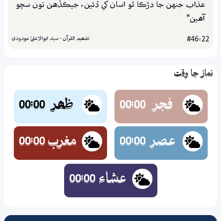
عذاب جنهن جا دڙڪا ٿو اسان کي ڏئين، جيڪڏهن تون سچو
آهين"
تفھيم القرآن - سيد ابوالاعليٰ مودودي
#46:22
نماز جا وقت
فجر
ظھر
00:00
00:00
عصر
مغرب
00:00
00:00
عشاء
00:00