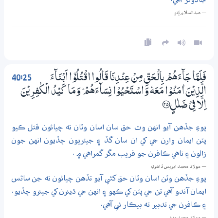
— عبدالسلام ڀُٽو
40:25
فَلَمَّا جَاۗءَهُمْ بِالْـحَقِّ مِنْ عِنْدِنَا قَالُوا اقْتُلُوْٓا اَبْنَاۗءَ
الَّذِيْنَ اٰمَنُوْا مَعَهٗ وَاسْتَحْيُوْا نِسَاۗءَهُمْ ۭ وَمَا كَيْدُ الْكٰفِرِيْنَ
اِلَّا فِيْ ضَلٰلٍ ؀25
پوءِ جڏهن آيو انهن وٽ حق سان اسان وٽان ته چيائون قتل ڪيو
پٽن ايمان وارن جي کي ان سان گڏ ۽ جيئريون ڇڏيون انهن جون
زالون ۽ ناهي ڪافرن جو فريب مگر گمراهي ۾ .
— مولانا محمد ادريس ڏاھري
پوءِ جڏهن وٽن اسان وٽان حق کڻي آيو تڏهن چيائون ته جن ساڻس
ايمان آندو آهي تن جي پٽن کي ڪهو ۽ انهن جي ڌيئرن کي جيئرو ڇڏيو.
۽ ڪافرن جي تدبير ته بيڪار ئي آهي.
— مولانا محمد مدني