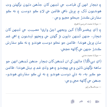
۽ ڊيڄار انهن کي قيامت جي ڏينهن کان جڏهن دليون نرگهٽن وٽ
هونديون ڏک ۾ ڀريل ناهي ظالمن جي لاءِ ڪو دوست ۽ نه ڪو
سفارش ڪندڙ جيڪو مڃيو وڃي .
— مولانا محمد ادريس ڏاھري
۽ (اي پيغمبرﷺ!) کين ويجهي اچڻ واريءَ مصيبت جي ڏينهن کان
ڊيڄار، جنهن ڏينهن دليون نڙ گهٽن جي ويجهو ٿينديون ۽ اهي غم
سان ڀريل هوندا. ظالمن جو نڪو دوست هوندو ۽ نه ڪو سفارش
ڪندڙ جنهن جي ڳالهه مڃجي.
— مولانا محمد مدني
(اي نبيﷺ!) ماڻهن کي ان ڏينھن کان ڊيڄار جنھن ڏينھن انهن جو
ساهه نڙگهٽن تائين وڃي پهچندو ۽ هو وڏي غم ۾ بيٺل هوندا. ظالمن
جو ڪير به، نه دلي دوست هوندو ۽ نه ئي ڪو سفارشي هوندو،
جنھن جي ڳالهه مڃي وڃي.
— عبدالسلام ڀُٽو