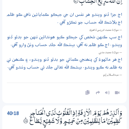
اِنَّ اللّٰهَ سَرِيْعُ الْـحِسَابِ
؀17
اڄ جزا ڏنو ويندو هر نفس ان جي جيڪو ڪمايائين ناهي ڪو ظلم
اڄ بلاشڪ الله حساب جو تڪڙو آهي .
— مولانا محمد ادريس ڏاھري
اڄ سڀ ڪنهن شخص کي جيڪو ڪيو هوندائين تنهن جو بدلو ڏنو
ويندو. اڄ ڪو ظلم نه آهي. بيشڪ الله جلد حساب وٺڻ وارو آهي.
— مولانا محمد مدني
اڄ هر ماڻهوءَ کي پنھنجي ڪمائي جو بدلو ڏنو ويندو، ۽ ڪنھن تي
به ظلم نه ڪيو ويندو. بيشڪ الله تعالى جلد ئي حساب وٺندو آهي.
— عبدالسلام ڀُٽو
40:18
وَاَنْذِرْهُمْ يَوْمَ الْاٰزِفَةِ اِذِ الْقُلُوْبُ لَدَى الْحَـنَاجِرِ
كٰظِمِيْنَ ڛ مَا لِلظّٰلِمِيْنَ مِنْ حَمِيْـمٍ وَّلَا شَفِيْعٍ يُّــطَاعُ
۝ۭ18