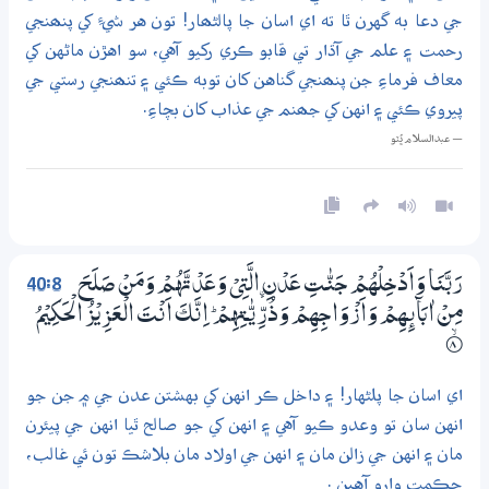
جي دعا به گهرن ٿا ته اي اسان جا پالڻھار! تون هر شيءِ کي پنھنجي
رحمت ۽ علم جي آڌار تي قابو ڪري رکيو آهي، سو اهڙن ماڻهن کي
معاف فرماءِ جن پنھنجي گناهن کان توبه ڪئي ۽ تنھنجي رستي جي
پيروي ڪئي ۽ انهن کي جھنم جي عذاب کان بچاءِ.
— عبدالسلام ڀُٽو
40:8
رَبَّنَا وَاَدْخِلْهُمْ جَنّٰتِ عَدْنِ ۨالَّتِيْ وَعَدْتَّهُمْ وَمَنْ صَلَحَ
مِنْ اٰبَاۗىِٕـهِمْ وَاَزْوَاجِهِمْ وَذُرِّيّٰــتِهِمْ ۭ اِنَّكَ اَنْتَ الْعَزِيْزُ الْحَكِيْمُ
8‏۝ۙ
اي اسان جا پلڻهار! ۽ داخل ڪر انهن کي بهشتن عدن جي ۾ جن جو
انهن سان تو وعدو ڪيو آهي ۽ انهن کي جو صالح ٿيا انهن جي پيئرن
مان ۽ انهن جي زالن مان ۽ انهن جي اولاد مان بلاشڪ تون ئي غالب،
حڪمت وارو آهين .