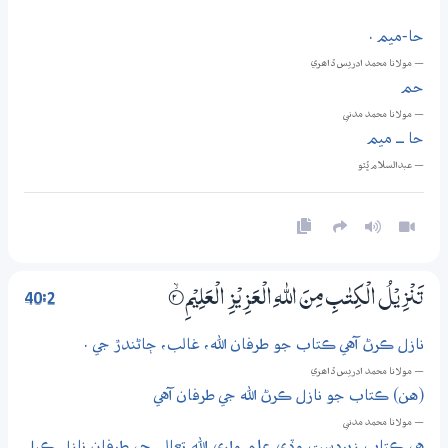
حا-ميم .
— مولانا محمد ادريس ڏاھري
حم
— مولانا محمد مدني
حا ــ ميم
— عبدالسلام ڀُٽو
40:2
تَنْزِيْلُ الْكِتٰبِ مِنَ اللّٰهِ الْعَزِيْزِ الْعَلِيْمِ
2‏۝ۙ
نازل ڪرڻ آهي ڪتاب جو طرفان الله، غالب، ڄاڻندڙ جي .
— مولانا محمد ادريس ڏاھري
(هن) ڪتاب جو نازل ڪرڻ الله جي طرفان آهي
— مولانا محمد مدني
هي ڪتاب زبردست وڏي علم واري الله تعالى جي طرفان نازل ڪيل