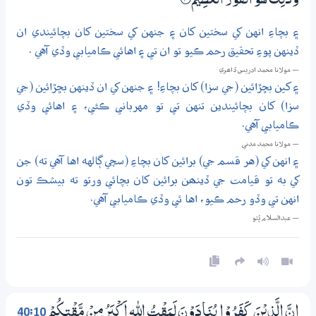
وَذٰلِكَ هُوَ الْفَوْزُ الْعَظِيْمُ
9‏۝ۧ
۽ بچاءِ انهن کي سختين کان ۽ جنهن کي سختين کان بچائيندي ان
ڏينهن پوءِ تحقيق رحم ڪيو تو ان تي ۽ اهائي ڪاميابي وڏي آهي .
— مولانا محمد ادريس ڏاھري
۽ کين بڇڙائين (جي سزا) کان بچاءِ! ۽ جنهن کي ان ڏينهن بڇڙائين (جي
سزا) کان بچائيندين تنهن تي تو مهرباني ڪئي، ۽ اهائي وڏي
ڪاميابي آهي.
— مولانا محمد مدني
۽ انهن کي (هر قسم جي) برائين کان بچاءِ (سچي ڳالهه اها آهي ته) جن
کي به تو قيامت جي ڏينھن برائين کان بچائي ورتو ته بيشڪ تون
انهن تي وڏو رحم ڪيو، اها ئي وڏي ڪاميابي آهي.
— عبدالسلام ڀُٽو
40:10
اِنَّ الَّذِيْنَ كَفَرُوْا يُنَادَوْنَ لَمَقْتُ اللّٰهِ اَكْبَرُ مِنْ مَّقْتِكُمْ