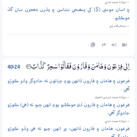
— مولانا محمد مدني
۽ اسان موسى ($) کي پنھنجي نشانين ۽ پڌرن معجزن سان گڏ
موڪليو.
— عبدالسلام ڀُٽو
40:24
اِلٰى فِرْعَوْنَ وَهَامٰنَ وَقَارُوْنَ فَقَالُوْا سٰـحِرٌ كَذَّابٌ ؀24
فرعون ۽ هامان ۽ قارون ڏانهن پوءِ چيائون ته جادوگر وڏو ڪوڙو
آهي .
— مولانا محمد ادريس ڏاھري
فرعون ۽ هامان ۽ قارون ڏي موڪليو پوءِ انهن چيو ته (هي) ڪوڙو
جادوگر آهي.
— مولانا محمد مدني
فرعون، هامان ۽ قارون ڏانهن، پر انهن چيو ته هي وڏو ڪوڙو
جادوگر آهي.