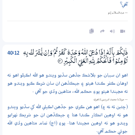
آهي؟
— عبدالسلام ڀُٽو
40:12
ذٰلِكُمْ بِاَنَّهٗ ٓ اِذَا دُعِيَ اللّٰهُ وَحْدَهٗ كَفَرْتُمْ ۚ وَاِنْ يُّشْرَكْ بِهٖ
تُؤْمِنُوْا ۭ فَالْحُكْمُ لِلّٰهِ الْعَلِيِّ الْكَبِيْرِ
؀12
اهو ان سببان جو بلاشڪ جڏهن سڏيو ويندو هو الله اڪيلو اهو ته
اوهان ڪفر ڪندا هيئو ۽ جيڪڏهن ان سان شرڪ ڪيو ويندو هو
ته مڃيندا هيئو پوءِ حڪم الله، مٿاهين وڏي جو آهي .
— مولانا محمد ادريس ڏاھري
(چئبن ته نه ۽) اهو هن ڪري جو جڏهن اڪيلي الله کي سڏيو ويندو
هو ته اوهين انڪار ڪندا هئا ۽ جيڪڏهن ان جو شريڪ ٺهرايو
ويندو هو ته اوهين مڃيندا هئا. پوءِ (اڄ) تمام مٿاهين وڏي الله
جوئي حڪم آهي.