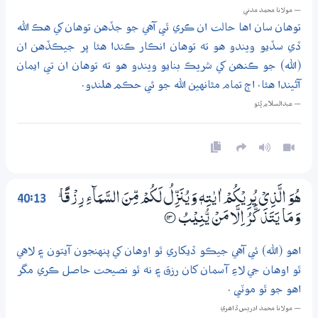
— مولانا محمد مدني
توهان سان اها حالت ان ڪري ٿي آهي جو جڏهن توهان کي هڪ الله
ڏي سڏيو ويندو هو ته توهان انڪار ڪندا هئا پر جيڪڏهن ان
(الله) جو ڪنھن کي شريڪ بنايو ويندو هو ته توهان ان تي ايمان
آڻيندا هئا. اڄ تمام مٿانهين الله جو ئي حڪم هلندو.
— عبدالسلام ڀُٽو
40:13
هُوَ الَّذِيْ يُرِيْكُمْ اٰيٰتِهٖ وَيُنَزِّلُ لَكُمْ مِّنَ السَّمَاۗءِ رِزْقًا ۭ
وَمَا يَتَذَكَّرُ اِلَّا مَنْ يُّنِيْبُ
؀13
اهو (الله) ئي آهي جيڪو ڏيکاري ٿو اوهان کي پنهنجون آيتون ۽ لاهي
ٿو اوهان جي لاءِ آسمان کان رزق ۽ نه ٿو نصيحت حاصل ڪري مگر
اهو جو ٿو موٽي .
— مولانا محمد ادريس ڏاھري