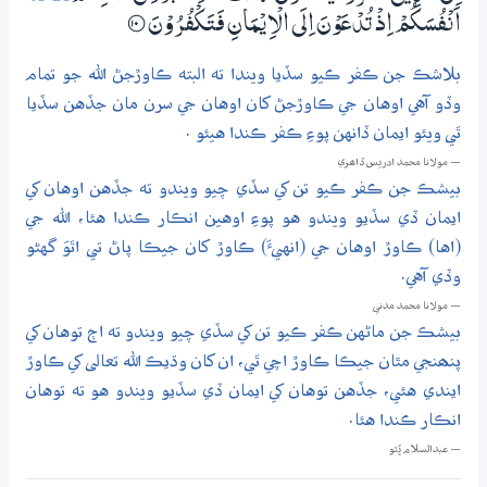
اَنْفُسَكُمْ اِذْ تُدْعَوْنَ اِلَى الْاِيْـمَانِ فَتَكْفُرُوْنَ
؀10
بلاشڪ جن ڪفر ڪيو سڏيا ويندا ته البته ڪاوڙجڻ الله جو تمام
وڏو آهي اوهان جي ڪاوڙجڻ کان اوهان جي سرن مان جڏهن سڏيا
ٿي ويئو ايمان ڏانهن پوءِ ڪفر ڪندا هيئو .
— مولانا محمد ادريس ڏاھري
بيشڪ جن ڪفر ڪيو تن کي سڏي چيو ويندو ته جڏهن اوهان کي
ايمان ڏي سڏيو ويندو هو پوءِ اوهين انڪار ڪندا هئا، الله جي
(اها) ڪاوڙ اوهان جي (انهيءَ) ڪاوڙ کان جيڪا پاڻ تي اٿوَ گهڻو
وڏي آهي.
— مولانا محمد مدني
بيشڪ جن ماڻهن ڪفر ڪيو تن کي سڏي چيو ويندو ته اڄ توهان کي
پنھنجي مٿان جيڪا ڪاوڙ اچي ٿي، ان کان وڌيڪ الله تعالى کي ڪاوڙ
ايندي هئي، جڏهن توهان کي ايمان ڏي سڏيو ويندو هو ته توهان
انڪار ڪندا هئا.
— عبدالسلام ڀُٽو