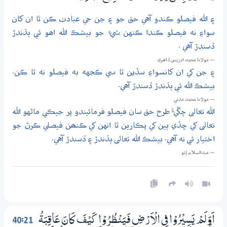
۽ الله فيصلو ڪندو آهي حق جو ۽ جن جي عبادت ڪن ٿا ان کان
سواءِ نه فيصلو ڪندا ڪنهن شيءِ جو بيشڪ الله اهو ئي ٻڌندڙ
ڏسندڙ آهي .
— مولانا محمد ادريس ڏاھري
۽ جن کي ان کانسواءِ سڏين ٿا سي ڪجهه به فيصلو نه ٿا ڪن.
بيشڪ الله ئي ٻڌندڙ ڏسندڙ آهي.
— مولانا محمد مدني
الله تعالى چڱيءَ طرح حق سان فيصلو فرمائيندو پر جيڪي ماڻهو الله
تعالى کي ڇڏي ٻين کي پڪارين ٿا انهن کي ڪنھن فيصلي ڪرڻ جو
اختيار ئي نه آهي. بيشڪ الله تعالى ٻڌندڙ ۽ ڏسندڙ آهي.
— عبدالسلام ڀُٽو
40:21
اَوَلَمْ يَسِيْرُوْا فِي الْاَرْضِ فَيَنْظُرُوْا كَيْفَ كَانَ عَاقِبَةُ