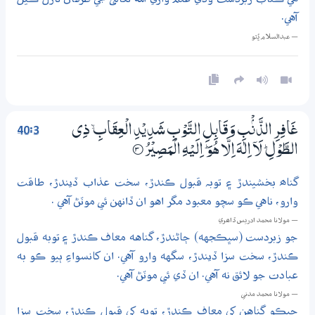
آهي.
— عبدالسلام ڀُٽو
40:3
غَافِرِ الذَّنْۢبِ وَقَابِلِ التَّوْبِ شَدِيْدِ الْعِقَابِ ۙ ذِي
الطَّوْلِ ۭ لَآ اِلٰهَ اِلَّا هُوَ ۭ اِلَيْهِ الْمَصِيْرُ
3‏۝
گناھ بخشيندڙ ۽ توبہ قبول ڪندڙ، سخت عذاب ڏيندڙ، طاقت
وارو، ناهي ڪو سچو معبود مگر اهو ان ڏانهن ئي موٽڻ آهي .
— مولانا محمد ادريس ڏاھري
جو زبردست (سڀڪجهه) ڄاڻندڙ، گناهه معاف ڪندڙ ۽ توبه قبول
ڪندڙ، سخت سزا ڏيندڙ، سگهه وارو آهي. ان کانسواءِ ٻيو ڪو به
عبادت جو لائق نه آهي. ان ڏي ئي موٽڻ آهي.
— مولانا محمد مدني
جيڪو گناهن کي معاف ڪندڙ، توبه کي قبول ڪندڙ، سخت سزا