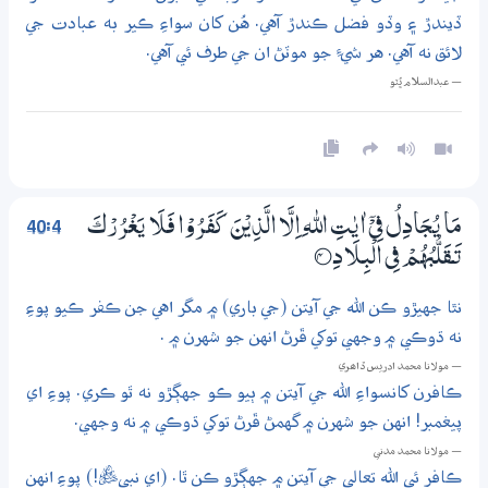
ڏيندڙ ۽ وڏو فضل ڪندڙ آهي. هُن کان سواءِ ڪير به عبادت جي
لائق نه آهي. هر شيءِ جو موٽڻ ان جي طرف ئي آهي.
— عبدالسلام ڀُٽو
40:4
مَا يُـجَادِلُ فِيْٓ اٰيٰتِ اللّٰهِ اِلَّا الَّذِيْنَ كَفَرُوْا فَلَا يَغْرُرْكَ
تَــقَلُّبُهُمْ فِي الْبِلَادِ
4‏؀
نٿا جهيڙو ڪن الله جي آيتن (جي باري) ۾ مگر اهي جن ڪفر ڪيو پوءِ
نه ڌوڪي ۾ وجهي توکي ڦرڻ انهن جو شهرن ۾ .
— مولانا محمد ادريس ڏاھري
ڪافرن کانسواءِ الله جي آيتن ۾ ٻيو ڪو جهڳڙو نه ٿو ڪري. پوءِ اي
پيغمبر! انهن جو شهرن ۾ گهمڻ ڦرڻ توکي ڌوڪي ۾ نه وجهي.
— مولانا محمد مدني
ڪافر ئي الله تعالى جي آيتن ۾ جهڳڙو ڪن ٿا. (اي نبيﷺ!) پوءِ انهن