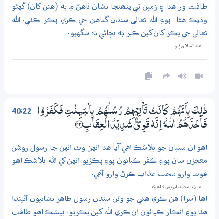
طاقت ور هئا ۽ زمين تي پنھنجا نشان ٺاهڻ ۾ به (هنن کان) گهڻو
وڌيڪ هئا. پوءِ الله تعالى سندن گناهن جي ڪري پڪڙ ڪئي. الله
تعالى جي پڪڙ کان کين ڪير به بچائي نه سگهيو.
— عبدالسلام ڀُٽو
40:22
ذٰلِكَ بِاَنَّهُمْ كَانَتْ تَّاْتِيْهِمْ رُسُلُهُمْ بِالْبَيِّنٰتِ فَكَفَرُوْا
فَاَخَذَهُمُ اللّٰهُ ۭ اِنَّهٗ قَوِيٌّ شَدِيْدُ الْعِقَابِ ؀22
اهو ان سببان جو بلاشڪ اهي آيا هئا انهن وٽ انهن جا رسول روشن
معجزن سان پوءِ ڪفر ڪيائون پوءِ پڪڙيو انهن کي الله بلاشڪ اهو
قوت وارو سخت عذاب ڪرڻ وارو آهي.
— مولانا محمد ادريس ڏاھري
اها (سزا) هن ڪري هئي جو وٽن سندن رسول ظاهر نشانيون آڻيندا
هئا پوءِ انڪار ڪيائون ان ڪري الله کين پڪڙيو. بيشڪ اهو طاقت