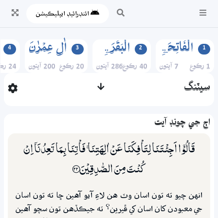
ائنڊرائيڊ ايپليڪيشن
الۡفَاتِحَۃِ
الۡبَقَرَۃِ
اٰلِ عِمۡرٰنَ
4
3
2
1
1 رڪوع
7 آيتون
40 رڪوع
286 آيتون
20 رڪوع
200 آيتون
24 رڪوع
سيٽنگ
اڄ جي چونڊ آيت
قَالُوْٓا اَجِئْتَـنَا لِتَاْفِكَنَا عَنْ اٰلِهَتِنَا ۚ فَاْتِنَا بِـمَا تَعِدُنَآ اِنْ
كُنْتَ مِنَ الصّٰدِقِيْنَ ؀22
انهن چيو ته تون اسان وٽ هن لاءِ آيو آهين ڇا ته تون اسان
جي معبودن کان اسان کي ڦيرين؟ ته جيڪڏهن تون سچو آهين