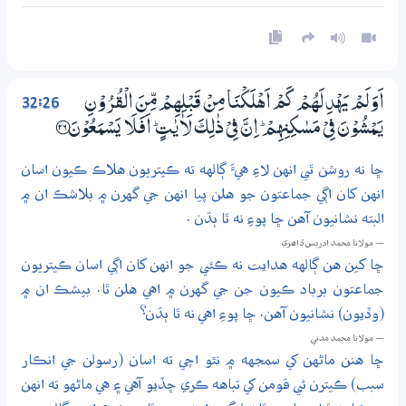
32:26
اَوَلَمْ يَهْدِ لَهُمْ كَمْ اَهْلَكْنَا مِنْ قَبْلِهِمْ مِّنَ الْقُرُوْنِ
يَـمْشُوْنَ فِيْ مَسٰكِنِهِمْ ۭ اِنَّ فِيْ ذٰلِكَ لَاٰيٰتٍ ۭ اَفَلَا يَسْمَعُوْنَ ؀26
ڇا نه روشن ٿي انهن لاءِ هيءَ ڳالهه ته ڪيتريون هلاڪ ڪيون اسان
انهن کان اڳي جماعتون جو هلن پيا انهن جي گهرن ۾ بلاشڪ ان ۾
البته نشانيون آهن ڇا پوءِ نه ٿا ٻڌن .
— مولانا محمد ادريس ڏاھري
ڇا کين هن ڳالهه هدايت نه ڪئي جو انهن کان اڳي اسان ڪيتريون
جماعتون برباد ڪيون جن جي گهرن ۾ اهي هلن ٿا. بيشڪ ان ۾
(وڏيون) نشانيون آهن. ڇا پوءِ اهي نه ٿا ٻڌن؟
— مولانا محمد مدني
ڇا هنن ماڻهن کي سمجهه ۾ نٿو اچي ته اسان (رسولن جي انڪار
سبب) ڪيترن ئي قومن کي تباهه ڪري ڇڏيو آهي ۽ هي ماڻهو ته انهن