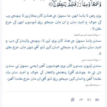
وَّطَمَعًا ۡ وَّمِـمَّا رَزَقْنٰهُمْ يُنْفِقُوْنَ
؀16
پري رهن ٿا پاسا انهن جا سمهڻ جي هنڌن کان پڪارين ٿا پنهنجي رب
کي خوف ۽ اميد سان ۽ ان مان جيڪو رزق ڏنوسون انهن کي خرچ
ڪن ٿا .
— مولانا محمد ادريس ڏاھري
سندن پاسا سمهڻ جي هنڌ کان پري ٿين ٿا، پنهنجي پاليندڙ کي ڊپ ۽
اميد سان سڏين ٿا ۽ جيڪي اسان کين ڏنو آهي تنهن مان خرچ ڪن
ٿا.
— مولانا محمد مدني
سندن پُٺيون بسترن کان پري هونديون آهن (يعني سمهڻ تي سندن
دل ئي نه چوندي آهي) پنھنجي پالڻھار کي خوف ۽ اميد سان ياد
ڪندا آهن ۽ اسان کين جيڪو رزق ڏنو آهي ان مان خرچ ڪندا آهن.
— عبدالسلام ڀُٽو