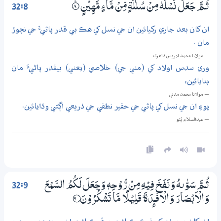
32:8
ثُـمَّ جَعَلَ نَسْلَهٗ مِنْ سُلٰلَةٍ مِّنْ مَّاۗءٍ مَّهِيْنٍ
8‏۝ۚ
ان کان بعد جاري رکيائين ان جي نسل کي هڪ بي قدر پاڻيءَ جي نچوڙ
مان .
— مولانا محمد ادريس ڏاھري
وري سدس اولاد کي (مني جي) خلاصي (يعني) بيقدر پاڻيءَ مان
بنايائين،
— مولانا محمد مدني
پوءِ ان جي نسل کي پاڻي جي حقير نطفي جي ذريعي اڳتي وڌايائين.
— عبدالسلام ڀُٽو
32:9
ثُـمَّ سَوّٰىهُ وَنَفَخَ فِيْهِ مِنْ رُّوْحِهٖ وَجَعَلَ لَكُمُ السَّمْعَ
وَالْاَبْصَارَ وَالْاَفْـــِٕدَةَ ۭ قَلِيْلًا مَّا تَشْكُرُوْنَ
9‏؀