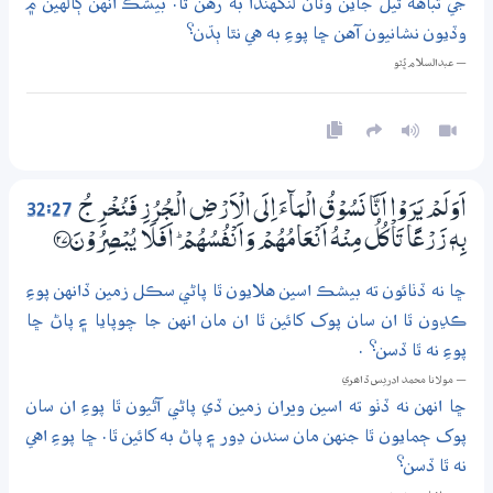
جي تباهه ٿيل جاين وٽان لنگهندا به رهن ٿا. بيشڪ انهن ڳالهين ۾
وڏيون نشانيون آهن ڇا پوءِ به هي نٿا ٻڌن؟
— عبدالسلام ڀُٽو
32:27
اَوَلَمْ يَرَوْا اَنَّا نَسُوْقُ الْمَاۗءَ اِلَى الْاَرْضِ الْـجُرُزِ فَنُخْرِجُ
بِهٖ زَرْعًا تَاْكُلُ مِنْهُ اَنْعَامُهُمْ وَاَنْفُسُهُمْ ۭ اَفَلَا يُبْصِرُوْنَ ؀27
ڇا نه ڏٺائون ته بيشڪ اسين هلايون ٿا پاڻي سڪل زمين ڏانهن پوءِ
ڪڍون ٿا ان سان پوک کائين ٿا ان مان انهن جا چوپايا ۽ پاڻ ڇا
پوءِ نه ٿا ڏسن؟ .
— مولانا محمد ادريس ڏاھري
ڇا انهن نه ڏٺو ته اسين ويران زمين ڏي پاڻي آڻيون ٿا پوءِ ان سان
پوک ڄمايون ٿا جنهن مان سندن ڍور ۽ پاڻ به کائين ٿا. ڇا پوءِ اهي
نه ٿا ڏسن؟