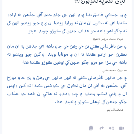
الَّذِيْ كُنْتُمْ بِهٖ تُكَذِّبُوْنَ
؀20
۽ پر جيڪي فاسق بڻيا پوءِ انهن جي جاءِ جنم آهي جڏهن به ارادو
ڪندا اهي ته نڪرن ان مان ته ورايا ويندا ان ۾ ۽ چيو ويندو انهن کي
ته چکو اهو باهه جو عذاب جنهن کي ڪوڙو چوندا هيئو .
— مولانا محمد ادريس ڏاھري
۽ جن نافرماني ڪئي تن جي رهڻ جي جاءِ باهه آهي جڏهن به ان مان
نڪرڻ جو ارادو ڪندا ته ان ۾ موٽايا ويندا ۽ کين چيو ويندو ته
باهه جي سزا جو مزو چکو جنهن کي اوهين ڪوڙو ڪندا هئا.
— مولانا محمد مدني
۽ جن ماڻهن نافرماني ڪئي ته انهن ماڻهن جي رهڻ واري جاءِ دوزخ
آهي. جڏهن به اُهي ان مان نڪرڻ جي ڪوشش ڪندا ته کين واپس
ان ۾ پٺتي ڌڪيو ويندو ۽ چيو ويندو ته هاڻي ان باهه جو عذاب
چکو جنھن کي توهان ڪوڙو ڀانئيندا هئا.
— عبدالسلام ڀُٽو