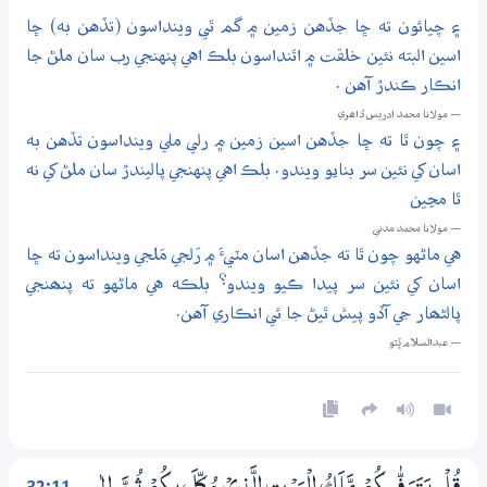
۽ چيائون ته ڇا جڏهن زمين ۾ گم ٿي وينداسون (تڏهن به) ڇا
اسين البته نئين خلقت ۾ اٿنداسون بلڪ اهي پنهنجي رب سان ملڻ جا
انڪار ڪندڙ آهن .
— مولانا محمد ادريس ڏاھري
۽ چون ٿا ته ڇا جڏهن اسين زمين ۾ رلي ملي وينداسون تڏهن به
اسان کي نئين سر بنايو ويندو. بلڪ اهي پنهنجي پاليندڙ سان ملڻ کي نه
ٿا مڃين
— مولانا محمد مدني
هي ماڻهو چون ٿا ته جڏهن اسان مٽيءَ ۾ رَلجي مَلجي وينداسون ته ڇا
اسان کي نئين سر پيدا ڪيو ويندو؟ بلڪه هي ماڻهو ته پنھنجي
پالڻھار جي آڏو پيش ٿيڻ جا ئي انڪاري آهن.
— عبدالسلام ڀُٽو