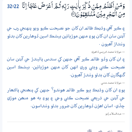
32:22
وَمَنْ اَظْلَمُ مِــمَّنْ ذُكِّرَ بِاٰيٰتِ رَبِّهٖ ثُـمَّ اَعْرَضَ عَنْهَا ۭ اِنَّا
مِنَ الْمُجْرِمِيْنَ مُنْتَقِمُوْنَ ؀ۧ22
۽ ڪير آهي وڌيڪ ظالم ان کان جو نصيحت ڪيو ويو پنهنجي رب جي
آيتن سان ان کان پوءِ منهن موڙيائين بيشڪ اسين ڏوهارين کان بدلو
وٺنداڙ آهيون .
— مولانا محمد ادريس ڏاھري
۽ ان کان وڏو ظالم ڪير آهي جنهن کي سندس پاليندڙ جي آيتن سان
نصيحت ڪئي ويئي وري انهن کان منهن موڙيائين. بيشڪ اسين
گنهگارن کان بدلو وٺندڙ آهيون.
— مولانا محمد مدني
پوءِ ان کان وڌيڪ ٻيو ڪير ظالم هوندو؟ جنهن کي پنھنجي پالڻھار
جي آيتن جي ذريعي نصيحت ڪئي وڃي ۽ پوءِ به هو منھن موڙي
ڇڏي. اسان اهڙن ڏوهارين کان ضرور بدلو وٺنداسون.
— عبدالسلام ڀُٽو