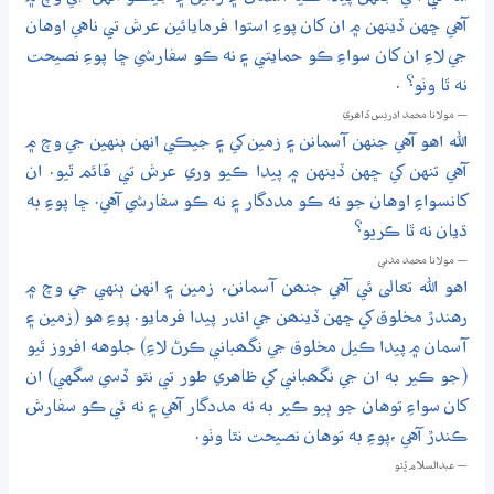
آهي ڇهن ڏينهن ۾ ان کان پوءِ استوا فرمايائين عرش تي ناهي اوهان
جي لاءِ ان کان سواءِ ڪو حمايتي ۽ نه ڪو سفارشي ڇا پوءِ نصيحت
نه ٿا وٺو؟ .
— مولانا محمد ادريس ڏاھري
الله اهو آهي جنهن آسمانن ۽ زمين کي ۽ جيڪي انهن ٻنهين جي وچ ۾
آهي تنهن کي ڇهن ڏينهن ۾ پيدا ڪيو وري عرش تي قائم ٿيو. ان
کانسواءِ اوهان جو نه ڪو مددگار ۽ نه ڪو سفارشي آهي. ڇا پوءِ به
ڌيان نه ٿا ڪريو؟
— مولانا محمد مدني
اهو الله تعالى ئي آهي جنھن آسمانن، زمين ۽ انهن ٻنهي جي وچ ۾
رهندڙ مخلوق کي ڇهن ڏينھن جي اندر پيدا فرمايو. پوءِ هو (زمين ۽
آسمان ۾ پيدا ڪيل مخلوق جي نگھباني ڪرڻ لاءِ) جلوهه افروز ٿيو
(جو ڪير به ان جي نگھباني کي ظاهري طور تي نٿو ڏسي سگهي) ان
کان سواءِ توهان جو ٻيو ڪير به نه مددگار آهي ۽ نه ئي ڪو سفارش
ڪندڙ آهي ،پوءِ به توهان نصيحت نٿا وٺو.
— عبدالسلام ڀُٽو