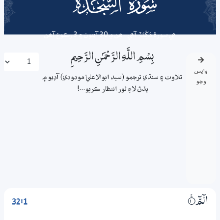
032
surah
ھي سورة
مَکِّیَّۃٌ
آھي . ھِن ۾ 30 آيتون ۽ 3 رڪوع آھن
بِسْمِ اللَّـهِ الرَّحْمَـٰنِ الرَّحِيمِ
واپس
تلاوت ۽ سنڌي ترجمو (سيد ابوالاعليٰ مودودي) آڊيو ۾
وڃو
ٻڌڻ لاءِ ٿور انتظار ڪريو...!
32:1
الۗمّۗ
1‏۝ۚ