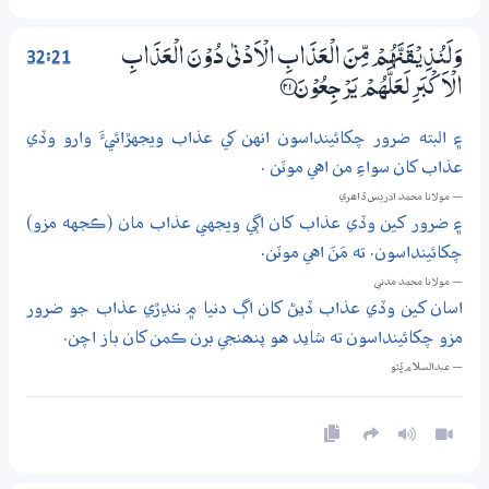
32:21
وَلَنُذِيْـقَنَّهُمْ مِّنَ الْعَذَابِ الْاَدْنٰى دُوْنَ الْعَذَابِ
الْاَكْبَرِ لَعَلَّهُمْ يَرْجِعُوْنَ ؀21
۽ البته ضرور چکائينداسون انهن کي عذاب ويجهڙائيءَ وارو وڏي
عذاب کان سواءِ من اهي موٽن .
— مولانا محمد ادريس ڏاھري
۽ ضرور کين وڏي عذاب کان اڳي ويجهي عذاب مان (ڪجهه مزو)
چکائينداسون. ته مَنَ اهي موٽن.
— مولانا محمد مدني
اسان کين وڏي عذاب ڏيڻ کان اڳ دنيا ۾ ننڍڙي عذاب جو ضرور
مزو چکائينداسون ته شايد هو پنھنجي برن ڪمن کان باز اچن.
— عبدالسلام ڀُٽو