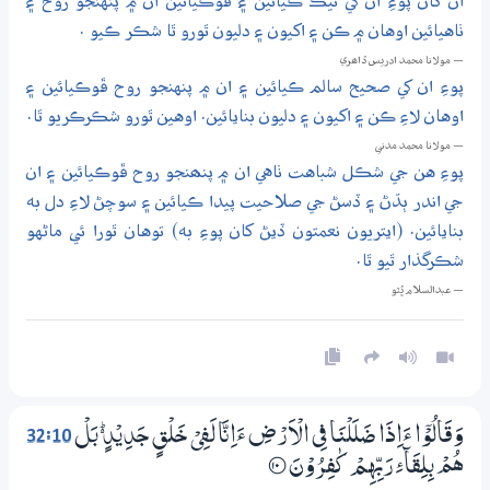
ان کان پوءِ ان کي ٺيڪ ڪيائين ۽ ڦوڪيائين ان ۾ پنهنجو روح ۽
ٺاهيائين اوهان ۾ ڪن ۽ اکيون ۽ دليون ٿورو ٿا شڪر ڪيو .
— مولانا محمد ادريس ڏاھري
پوءِ ان کي صحيح سالم ڪيائين ۽ ان ۾ پنهنجو روح ڦوڪيائين ۽
اوهان لاءِ ڪن ۽ اکيون ۽ دليون بنايائين. اوهين ٿورو شڪرڪريو ٿا.
— مولانا محمد مدني
پوءِ هن جي شڪل شباهت ٺاهي ان ۾ پنھنجو روح ڦوڪيائين ۽ ان
جي اندر ٻڌڻ ۽ ڏسڻ جي صلاحيت پيدا ڪيائين ۽ سوچڻ لاءِ دل به
بنايائين. (ايتريون نعمتون ڏيڻ کان پوءِ به) توهان ٿورا ئي ماڻهو
شڪرگذار ٿيو ٿا.
— عبدالسلام ڀُٽو
32:10
وَقَالُوْٓا ءَاِذَا ضَلَلْنَا فِي الْاَرْضِ ءَاِنَّا لَفِيْ خَلْقٍ جَدِيْدٍ ڛ بَلْ
هُمْ بِلِقَاۗئِ رَبِّهِمْ كٰفِرُوْنَ
؀10