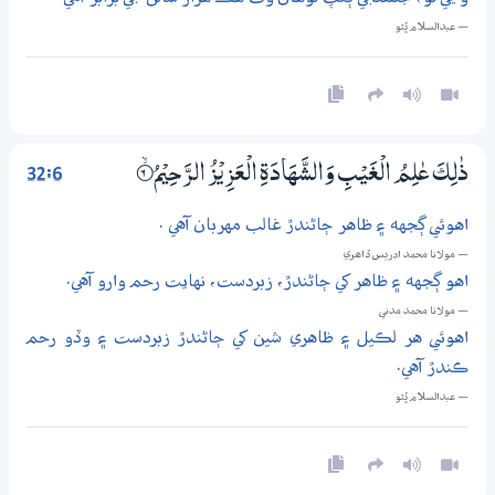
— عبدالسلام ڀُٽو
32:6
ذٰلِكَ عٰلِمُ الْغَيْبِ وَالشَّهَادَةِ الْعَزِيْزُ الرَّحِيْمُ
6‏۝ۙ
اهوئي ڳجهه ۽ ظاهر ڄاڻندڙ غالب مهربان آهي .
— مولانا محمد ادريس ڏاھري
اهو ڳجهه ۽ ظاهر کي ڄاڻندڙ، زبردست، نهايت رحم وارو آهي.
— مولانا محمد مدني
اهوئي هر لڪيل ۽ ظاهري شين کي ڄاڻندڙ زبردست ۽ وڏو رحم
ڪندڙ آهي.
— عبدالسلام ڀُٽو