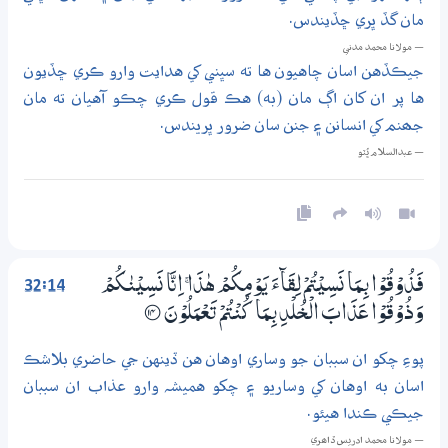
مان گڏ ڀري ڇڏيندس.
— مولانا محمد مدني
جيڪڏهن اسان چاهيون ها ته سڀني کي هدايت وارو ڪري ڇڏيون
ها پر ان کان اڳ مان (به) هڪ قول ڪري چڪو آهيان ته مان
جھنم کي انسانن ۽ جنن سان ضرور ڀريندس.
— عبدالسلام ڀُٽو
32:14
فَذُوْقُوْا بِـمَا نَسِيْتُمْ لِقَاۗءَ يَوْمِكُمْ ھٰذَا ۚ اِنَّا نَسِيْنٰكُمْ
وَذُوْقُوْا عَذَابَ الْـخُلْدِ بِـمَا كُنْتُمْ تَعْمَلُوْنَ
؀14
پوءِ چکو ان سببان جو وساري اوهان هن ڏينهن جي حاضري بلاشڪ
اسان به اوهان کي وساريو ۽ چکو هميشہ وارو عذاب ان سببان
جيڪي ڪندا هيئو.
— مولانا محمد ادريس ڏاھري