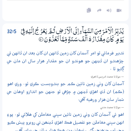
32:5
يُدَبِّرُ الْاَمْرَ مِنَ السَّمَاۗءِ اِلَى الْاَرْضِ ثُـمَّ يَعْرُجُ اِلَيْهِ فِيْ
يَوْمٍ كَانَ مِقْدَارُهٗ ٓ اَلْفَ سَـنَةٍ مِّـمَّا تَعُدُّوْنَ
5‏۝
تدبير فرمائي ٿو امر آسمان کان زمين ڏانهن ان کان بعد ان ڏانهن ئي
چڙهندو ان ڏينهن جو هوندو ان جو مقدار هزار سال ان مان جي
ڳڻيو ٿا .
— مولانا محمد ادريس ڏاھري
آسمان کان وٺي زمين تائين ڪم جو بندوبست ڪري ٿو. وري اهو
(ڪم) ان ڏي اهڙي ڏينهن ۾ چڙهي ٿو جنهن جو اندازو اوهان جي
شمار سان هزار ورهيه آهي.
— مولانا محمد مدني
اهو ئي آسمان کان وٺي زمين تائين سڀني معاملن کي هلائي ٿو. پوءِ
انهن سڀني معاملن جو تفصيل هڪ اهڙي ڏينھن تي روبرو پيش ڪيو
وڃي ٿو، جنھنجي ڳڻپ توهان وٽ هڪ هزار سالن جي برابر آهي.