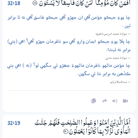
32:18
اَفَـمَنْ كَانَ مُؤْمِنًا كَمَنْ كَانَ فَاسِقًا ڼ لَا يَسْـتَوٗنَ
۝۬18
ڇا پوءِ جيڪو مؤمن آهي ان جهڙو آهي جيڪو فاسق آهي نه ٿا برابر
ٿين .
— مولانا محمد ادريس ڏاھري
ڇا ڀلا پوءِ جيڪو ايمان وارو آهي سو نافرمان جهڙو آهي؟ اهي (ٻئي)
برابر نه ٿيندا.
— مولانا محمد مدني
ڇا مؤمن ماڻهو نافرمان ماڻهوءَ جھڙو ٿي سگهي ٿو؟ (نه ) اهي ٻئي
ڪڏهن به برابر نٿا ٿي سگهن.
— عبدالسلام ڀُٽو
32:19
اَمَّا الَّذِيْنَ اٰمَنُوْا وَعَـمِلُوا الصّٰلِحٰتِ فَلَهُمْ جَنّٰتُ
الْمَاْوٰي ۡ نُزُلًۢا بِـمَا كَانُوْا يَعْمَلُوْنَ
؀19