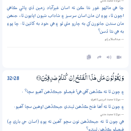
— مولانا محمد مدني
ڇا هي ماڻهو غور نٿا ڪن ته اسان غيرآباد زمين ڏي پاڻي ڪاهي
اچون ٿا، پوءِ ان مان اسان سرسبز ۽ شاداب شيون اپايون ٿا، جنھن
مان سندن جانورن کي به چارو ملي ٿو ۽ هي خود به کائين ٿا. ڇا پوءِ
به هي نٿا ڏسن؟
— عبدالسلام ڀُٽو
32:28
وَيَقُوْلُوْنَ مَتٰى ھٰذَا الْفَتْحُ اِنْ كُنْتُمْ صٰدِقِيْنَ ؀28
۽ چون ٿا ته ڪڏهن آهي هيءُ فيصلو جيڪڏهن آهيو سچا؟ .
— مولانا محمد ادريس ڏاھري
۽ چون ٿا ته اُها فتح ڪڏهن ٿيندي جيڪڏهن اوهين سچا آهيو.
— مولانا محمد مدني
هي چون ٿا ته جيڪڏهن تون سچو آهين ته پوءِ (اسان جي باري ۾)
فيصلو ڪڏهن ٿيندو؟