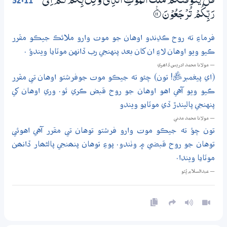
32:11
قُلْ يَتَوَفّٰىكُمْ مَّلَكُ الْمَوْتِ الَّذِيْ وُكِّلَ بِكُمْ ثُـمَّ اِلٰى
رَبِّكُمْ تُرْجَعُوْنَ
۝ۧ11
فرماءِ ته روح ڪڍندو اوهان جو موت وارو ملائڪ جيڪو مقرر
ڪيو ويو اوهان لاءِ ان کان بعد پنهنجي رب ڏانهن موٽايا ويندؤ .
— مولانا محمد ادريس ڏاھري
(اي پيغمبرﷺ! تون) چئو ته جيڪو موت جوفرشتو اوهان تي مقرر
ڪيو ويو آهي اهو اوهان جو روح قبض ڪري ٿو. وري اوهان کي
پنهنجي پاليندڙ ڏي موٽايو ويندو
— مولانا محمد مدني
تون چؤ ته جيڪو موت وارو فرشتو توهان تي مقرر آهي اهوئي
توهان جو روح قبضي ۾ وٺندو. پوءِ توهان پنھنجي پالڻھار ڏانھن
موٽايا ويندا.
— عبدالسلام ڀُٽو