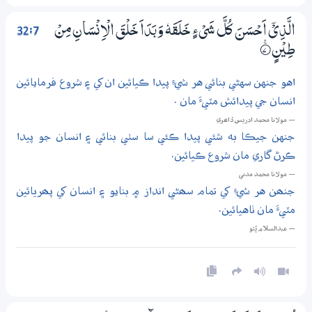
32:7
الَّذِيْٓ اَحْسَنَ كُلَّ شَيْءٍ خَلَقَهٗ وَبَدَاَ خَلْقَ الْاِنْسَانِ مِنْ
طِيْنٍ
7‏۝ۚ
اهو جنهن سهڻي بنائي هر شيءِ پيدا ڪيائين ان کي ۽ شروع فرمايائين
انسان جي پيدائش مٽيءَ مان .
— مولانا محمد ادريس ڏاھري
جنهن جيڪا به شئي پيدا ڪئي سا سٺي بنائي ۽ انسان جو پيدا
ڪرڻ گاري مان شروع ڪيائين.
— مولانا محمد مدني
جنھن هر شيءِ کي تمام سھڻي انداز ۾ بنايو ۽ انسان کي پھريائين
مٽيءَ مان ٺاهيائين.
— عبدالسلام ڀُٽو