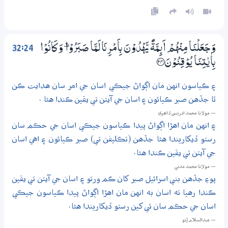
32:24
وَجَعَلْنَا مِنْهُمْ اَىِٕمَّةً يَّهْدُوْنَ بِاَمْرِنَا لَمَّا صَبَرُوْا ڜ وَكَانُوْا
بِاٰيٰتِنَا يُوْقِنُوْنَ ؀24
۽ ڪياسون انهن مان اڳواڻ جيڪي اسان جي امر سان هدايت ڪن
ٿا جڏهن صبر ڪيائون ۽ اسان جي آيتن تي يقين ڪندا هئا .
— مولانا محمد ادريس ڏاھري
۽ انهن مان اهڙا اڳواڻ پيدا ڪياسون جيڪي اسان جي حڪم سان
رستو ڏيکاريندا هئا جڏهن (تڪليفن تي) صبر ڪيائون ۽ اهي اسان
جي آيتن تي يقين ڪندا هئا.
— مولانا محمد مدني
پوءِ جڏهن بني اسرائيل صبر کان ڪم ورتو ۽ اسان جي آيتن تي يقين
ڪندا رهيا ته اسان به انهن مان اهڙا اڳواڻ پيدا ڪياسون جيڪي
اسان جي حڪم سان ئي کين رستو ڏيکاريندا هئا.
— عبدالسلام ڀُٽو