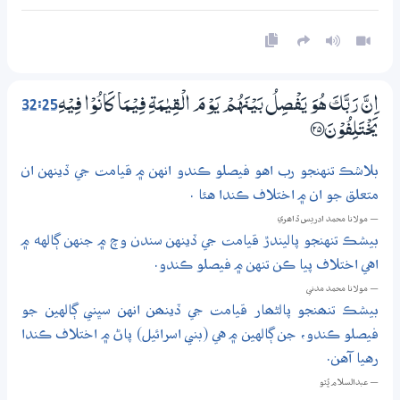
32:25
اِنَّ رَبَّكَ هُوَ يَفْصِلُ بَيْنَهُمْ يَوْمَ الْقِيٰمَةِ فِيْـمَا كَانُوْا فِيْهِ
يَخْتَلِفُوْنَ ؀25
بلاشڪ تنهنجو رب اهو فيصلو ڪندو انهن ۾ قيامت جي ڏينهن ان
متعلق جو ان ۾ اختلاف ڪندا هئا .
— مولانا محمد ادريس ڏاھري
بيشڪ تنهنجو پاليندڙ قيامت جي ڏينهن سندن وچ ۾ جنهن ڳالهه ۾
اهي اختلاف پيا ڪن تنهن ۾ فيصلو ڪندو.
— مولانا محمد مدني
بيشڪ تنھنجو پالڻھار قيامت جي ڏينھن انهن سڀني ڳالهين جو
فيصلو ڪندو، جن ڳالهين ۾ هي (بني اسرائيل) پاڻ ۾ اختلاف ڪندا
رهيا آهن.
— عبدالسلام ڀُٽو