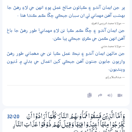
پر جن ايمان آندو ۽ ڪيائون صالح عمل پوءِ انهن جي لاءِ رهڻ جا
بهشت آهن مهماني ٿي ان سببان جيڪي چڱا ڪم ڪندا هئا .
— مولانا محمد ادريس ڏاھري
جن ايمان آندو ۽ چڱا ڪم ڪيا تن لاءِ مهمانيءَ طور رهڻ جا باغ
آهن انهن ڪمن جي ڪري جيڪي پيا ڪن.
— مولانا محمد مدني
جن ماڻهن ايمان آندو ۽ نيڪ عمل ڪيا تن جي مھماني طور رهڻ
واريون جايون جنتون آهن جيڪي کين اعمال جي بدلي ۾ ڏنيون
وينديون.
— عبدالسلام ڀُٽو
32:20
وَاَمَّا الَّذِيْنَ فَسَقُوْا فَمَاْوٰىهُمُ النَّارُ ۭ كُلَّمَآ اَرَادُوْٓا اَنْ
يَّخْـرُجُوْا مِنْهَآ اُعِيْدُوْا فِيْهَا وَقِيْلَ لَهُمْ ذُوْقُوْا عَذَابَ النَّارِ