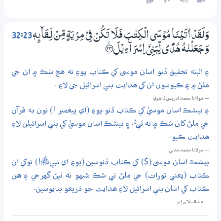
32:23
وَلَقَدْ اٰتَيْنَا مُوْسَى الْكِتٰبَ فَلَا تَكُنْ فِيْ مِرْيَةٍ مِّنْ لِّــقَاۗىِٕهٖ
وَجَعَلْنٰهُ هُدًى لِّبَنِيْٓ اِسْرَاۗءِيْلَ ؀ۚ23
۽ البته تحقيق ڏنو اسان موسى کي ڪتاب پوءِ نه هج شڪ ۾ ان جي
ملڻ ۾ ۽ ڪيوسون ان کي هدايت بني اسرائيل جي لاءِ .
— مولانا محمد ادريس ڏاھري
۽ بيشڪ اسان موسيٰ کي ڪتاب ڏنو.پوءِ (اي پيغمبر !) تون به قرآن
جي ملڻ کان شڪ ۾ نه ٿيءُ. ۽ بيشڪ اسان موسيٰ کي بني اسرائيلن لاءِ
هدايت ڪيو.
— مولانا محمد مدني
بيشڪ اسان موسى ($) کي ڪتاب ڏنوسين (پوءِ اي نبيﷺ!) توکي ان
ڪتاب (يعني تورات) جي ملڻ تي شڪ شبهو نه ٿيڻ گهرجي ۽ هن
ڪتاب کي اسان بني اسرائيل لاءِ هدايت جو ذريعو بنايوسين.
— عبدالسلام ڀُٽو