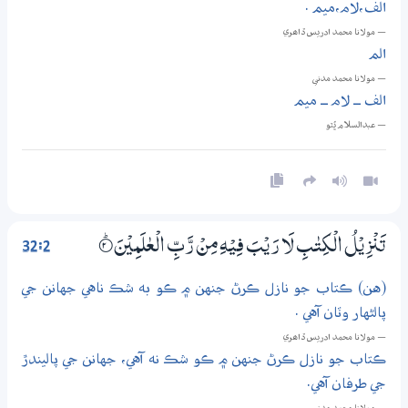
الف،لام،ميم .
— مولانا محمد ادريس ڏاھري
الم
— مولانا محمد مدني
الف ــ لام ــ ميم
— عبدالسلام ڀُٽو
32:2
تَنْزِيْلُ الْكِتٰبِ لَا رَيْبَ فِيْهِ مِنْ رَّبِّ الْعٰلَمِيْنَ
2‏۝ۭ
(هن) ڪتاب جو نازل ڪرڻ جنهن ۾ ڪو به شڪ ناهي جهانن جي
پالڻهار وٽان آهي .
— مولانا محمد ادريس ڏاھري
ڪتاب جو نازل ڪرڻ جنهن ۾ ڪو شڪ نه آهي، جهانن جي پاليندڙ
جي طرفان آهي.