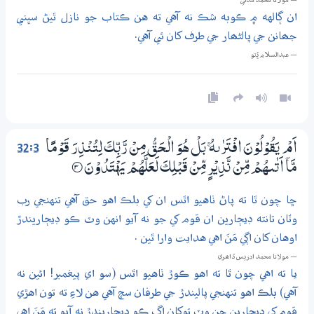
— مولانا محمد مدني
ان ڳالهه ۾ ڪوبه شڪ نه آهي ته هن ڪتاب جو نازل ٿيڻ سڀني
جھانن جي پالڻھار جي طرف کان ئي آهي.
— عبدالسلام ڀُٽو
32:3
اَمْ يَقُوْلُوْنَ افْتَرٰىهُ ۚ بَلْ هُوَ الْـحَـقُّ مِنْ رَّبِّكَ لِتُنْذِرَ قَوْمًا
مَّآ اَتٰىهُمْ مِّنْ نَّذِيْرٍ مِّنْ قَبْلِكَ لَعَلَّهُمْ يَهْتَدُوْنَ
3‏۝
ڇا چون ٿا ته پاڻ ٺاهيو اٿس ان کي بلڪ اهو حق آهي تنهنجي رب
وٽان تانته ڊيڄارين ان قوم کي جو نه آيو انهن وٽ ڪو ڊيڄاريندڙ
اوهان کان اڳي مَنَ اهي هدايت وارا ٿين .
— مولانا محمد ادريس ڏاھري
يا ته اهي چون ٿا ته اهو ڪوڙ ٺاهيو اٿس (سو اي پيغمبر! ائين نه
آهي) بلڪ اهو تنهنجي پاليندڙ جي طرفان سچ آهي هن لاءِ ته تون اهڙي
قوم کي ڊيڄارين جن وٽ توکان اڳ ڪو ڊيڄاريندڙ نه آيو ته مَنَ اهي