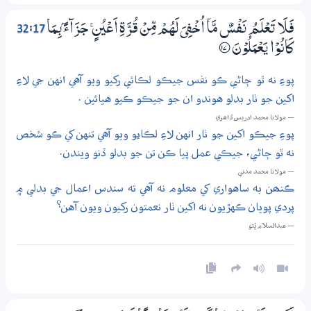
32:17
فَلَا تَعْلَمُ نَفْسٌ مَّآ اُخْفِيَ لَهُمْ مِّنْ قُرَّةِ اَعْيُنٍ ۚ جَزَاۗءًۢ بِـمَا
كَانُوْا يَعْمَلُوْنَ
؀17
پوءِ نه ٿو ڄاڻي ڪو نفس جيڪو لڪائي رکيو ويو آهي انهن جي لاءِ
اکين جو ٺار بدلو هوندو ان جو جيڪو ڪيو هيائين .
— مولانا محمد ادريس ڏاھري
پوءِ جيڪو اکين جو ٺار انهن لاءِ لڪايو ويو آهي تنهن کي ڪو شخص
نه ٿو ڄاڻي، جيڪي عمل پيا ڪن تن جو بدلو ڏنو ويندن.
— مولانا محمد مدني
ڪنھن به ساهواري کي معلوم نه آهي ته سندس اعمال جي بدلي ۾
پردي پويان ڪهڙيون نه اکين ٺار نعمتون رکيون ويون آهن؟
— عبدالسلام ڀُٽو