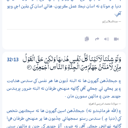
دنيا ۾ موٽاءِ ته اسان نيڪ عمل ڪريون. هاڻي اسان کي يقين اچي ويو
آهي.
— عبدالسلام ڀُٽو
32:13
وَلَوْ شِئْنَا لَاٰتَيْنَا كُلَّ نَفْسٍ هُدٰىهَا وَلٰكِنْ حَقَّ الْقَوْلُ
مِنِّيْ لَاَمْلَئَنَّ جَهَنَّمَ مِنَ الْــجِنَّةِ وَالنَّاسِ اَجْـمَعِيْنَ
؀13
۽ جيڪڏهن گهرون ها ته البته ڏيون ها هر نفس کي سندس هدايت
۽ پر پڪي ٿي چڪي آهي ڳالهه منهنجي طرفان ته البته ضرور ڀريندس
جهنم جنن ۽ ماڻهن سمورن مان .
— مولانا محمد ادريس ڏاھري
۽ (الله فرمائيندو ته) جيڪڏهن اسين گهرون ها ته سڀڪنهن شخص
کي (دنيا ۾ ) سندس رستو سمجهائي ڇڏيون ها پر منهنجي طرفان هيءَ
ڳالهه ٺهرائجي چڪي آهي ته ضرور آءُ جهنم کي جنن ۽ ماڻهن سڀني