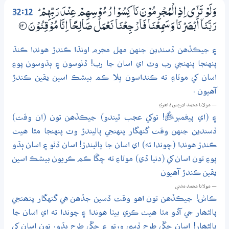
32:12
وَلَوْ تَرٰٓي اِذِ الْمُجْرِمُوْنَ نَاكِسُوْا رُءُوْسِهِمْ عِنْدَ رَبِّهِمْ ۭ
رَبَّنَآ اَبْصَرْنَا وَسَمِعْنَا فَارْجِعْنَا نَعْمَلْ صَالِـحًا اِنَّا مُوْقِنُوْنَ
؀12
۽ جيڪڏهن ڏسندين جنهن مهل مجرم اونڌا ڪندڙ هوندا ڪنڌ
پنهنجا پنهنجي رب وٽ اي اسان جا رب! ڏٺوسون ۽ ٻڌوسون پوءِ
اسان کي موٽاءِ ته ڪنداسون ڀلا ڪم بيشڪ اسين يقين ڪندڙ
آهيون .
— مولانا محمد ادريس ڏاھري
۽ (اي پيغمبرﷺ! توکي عجب ٿيندو) جيڪڏهن تون (ان وقت)
ڏسندين جنهن وقت گنهگار پنهنجي پاليندڙ وٽ پنهنجا مٿا هيٺ
ڪندڙ هوندا (چوندا ته) اي اسان جا پاليندڙ! اسان ڏٺو ۽ اسان ٻڌو
پوءِ تون اسان کي (دنيا ڏي) موٽاءِ ته چڱا ڪم ڪريون بيشڪ اسين
يقين ڪندڙ آهيون
— مولانا محمد مدني
ڪاش! جيڪڏهن تون اهو وقت ڏسين جڏهن هي گنهگار پنھنجي
پالڻھار جي آڏو مٿا هيٺ ڪري بيٺا هوندا ۽ چوندا ته اي اسان جا
پالڻھار! اسان چڱي طرح ڏسي ورتو ۽ چڱي طرح ٻڌو. تون اسان کي