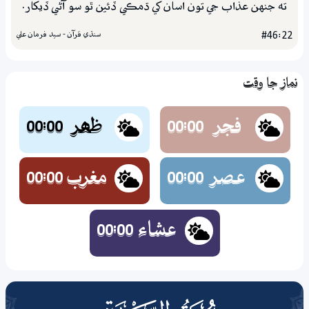
ته جنهن عذاب جي تون اسان کي ڌمڪي ڏئين ٿو سو آڻي ڏيکار.
سنڌي قرآن - سيد فرمان علي
#46:22
نماز جا وقت
فجر
ظھر
00:00
00:00
عصر
مغرب
00:00
00:00
عشاء
00:00