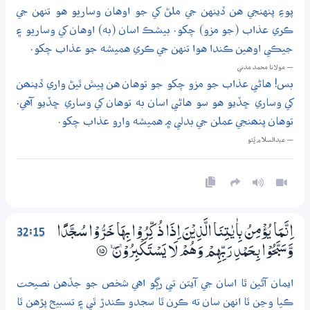
پوءِ پنهنجي هن ڏينهن جي ملڻ کي جو اوهان وساريو هو تنهن جي
ڪري عذاب (جو مزو) چکو. بيشڪ اسان (به) اوهان کي وساريو ۽
جيڪي اوهين ڪندا هوا تنهن جي ڪري هميشه جو عذاب چکو.
— مولانا محمد مدني
بس! هاڻي عذاب جو مزو چکو جو توهان هن پيش ٿيڻ واري ڏينھن
کي وساري ڇڏيو هو سو هاڻي اسان به توهان کي وساري ڇڏيو آهي.
توهان پنھنجي عملن جي بدلي ۾ هميشه وارو عذاب چکو.
— عبدالسلام ڀُٽو
32:15
اِنَّـمَا يُؤْمِنُ بِاٰيٰتِنَا الَّذِيْنَ اِذَا ذُكِّرُوْا بِهَا خَرُّوْا سُـجَّدًا
وَّسَبَّحُوْا بِـحَمْدِ رَبِّهِمْ وَهُمْ لَا يَسْتَكْبِرُوْنَ ۞
۝15
ايمان آڻين ٿا اسان جي آيتن تي رڳو اهي شخص جو جڏهن نصيحت
ڪيا وڃن ٿا انهن سان ته ڪرن ٿا سجدو ڪندڙ ٿي ۽ تسبيح پڙهن ٿا