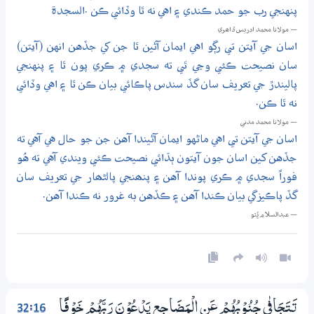
پنهنجي رب جو حمد ڪندي ۽ اهي نه ٿا وڏائي ڪن .السجدة
— مولانا محمد ادريس ڏاھري
اسان جي آيتن تي رڳو اهي ايمان آڻين ٿا جن کي جڏهن انهن (آيتن)
سان نصيحت ڪئي وڃي ٿي ته سجدي ۾ ڪري پون ٿا ۽ پنهنجي
پاليندڙ جي تعريف سان گڏ سندس پاڪائي بيان ڪن ٿا ۽ اهي وڏائي
نه ٿا ڪن.
— مولانا محمد مدني
اسان جي آيتن تي اهي ماڻهو ايمان آڻيندا آهن جن جو حال هي آهي ته
جڏهن کين اسان جون آيتون ٻڌائي نصيحت ڪئي ويندي آهي ته هُو
فوراً سجدي ۾ ڪري پوندا آهن ۽ پنھنجي پالڻھار جي تعريف سان
گڏ پاڪيزگي بيان ڪندا آهن ۽ ڪڏهن به غرور نه ڪندا آهن.
— عبدالسلام ڀُٽو
32:16
تَـتَجَافٰى جُنُوْبُهُمْ عَنِ الْمَضَاجِـعِ يَدْعُوْنَ رَبَّهُمْ خَوْفًا