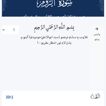
030
surah
ھي سورة
مَکِّیَّۃٌ
آھي . ھِن ۾ 60 آيتون ۽ 6 رڪوع آھن
بِسْمِ اللَّـهِ الرَّحْمَـٰنِ الرَّحِيمِ
واپس
تلاوت ۽ سنڌي ترجمو (سيد ابوالاعليٰ مودودي) آڊيو ۾
وڃو
ٻڌڻ لاءِ ٿور انتظار ڪريو...!
30:1
الۗمّۗ
1‏۝ۚ