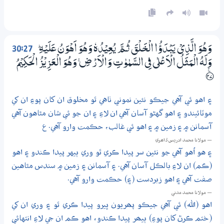
30:27
وَهُوَ الَّذِيْ يَبْدَؤُا الْـخَــلْقَ ثُـمَّ يُعِيْدُهٗ وَهُوَ اَهْوَنُ عَلَيْهِ ۭ
وَلَهُ الْمَثَلُ الْاَعْلٰى فِي السَّمٰوٰتِ وَالْاَرْضِ ۚ وَهُوَ الْعَزِيْزُ الْحَكِيْمُ
؀ۧ27
۽ اهو ئي آهي جيڪو نئين نموني ٺاهي ٿو مخلوق ان کان پوءِ ان کي
موٽائيندو ۽ اهو گهڻو آسان آهي ان لاءِ ۽ ان جو ئي شان مٿاهون آهي
آسمانن ۾ ۽ زمين ۾ ۽ اهو ئي غالب، حڪمت وارو آهي. ع
— مولانا محمد ادريس ڏاھري
۽ هو اُهو آهي جو نئين سر پيدا ڪري ٿو وري ٻيهر پيدا ڪندو ۽ اهو
(ڪم) ان لاءِ بالڪل آسان آهي. ۽ آسمانن ۽ زمين ۾ سندس مٿاهين
صفت آهي ۽ اهو زبردست (۽) حڪمت وارو آهي.
— مولانا محمد مدني
اهو (الله) ئي آهي جيڪو پھريون ڀيرو پيدا ڪري ٿو ۽ وري ان کي
(ختم ڪرڻ کان پوءِ) ٻيھر پيدا ڪندو، اهو ڪم ان جي لاءِ انتهائي