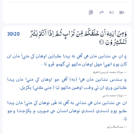
30:20
وَمِنْ اٰيٰتِهٖٓ اَنْ خَلَقَكُمْ مِّنْ تُرَابٍ ثُـمَّ اِذَآ اَنْتُمْ بَشَرٌ
تَنْتَشِرُوْنَ
؀20
۽ ان جي نشانين مان هي آهي ته پيدا ڪيائين اوهان کي مٽيءَ مان ان
کان پوءِ انهيءَ مهل اوهان ماڻهو ٿي گهمو ڦرو ٿا .
— مولانا محمد ادريس ڏاھري
۽ سندس نشانين مان هيءَ (به) آهي جو اوهان کي مٽيءَ مان پيدا
ڪيائين وري ان ئي وقت اوهين ماڻهو ٿيا (جتي ڪٿي) پکڙيل.
— مولانا محمد مدني
ان جي نشانين مان هي نشاني به آهي ته هُن توهان کي مٽيءَ مان پيدا
ڪيو پوءِ ڏسندي ڏسندي توهان انسان جي صورت ۾ پکڙجندا وڃو
ٿا.
— عبدالسلام ڀُٽو