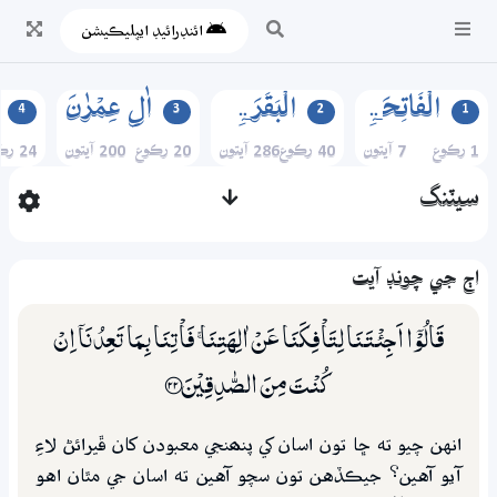
ائنڊرائيڊ ايپليڪيشن
الۡفَاتِحَۃِ
الۡبَقَرَۃِ
اٰلِ عِمۡرٰنَ
4
3
2
1
1 رڪوع
7 آيتون
40 رڪوع
286 آيتون
20 رڪوع
200 آيتون
24 رڪوع
سيٽنگ
اڄ جي چونڊ آيت
قَالُوْٓا اَجِئْتَـنَا لِتَاْفِكَنَا عَنْ اٰلِهَتِنَا ۚ فَاْتِنَا بِـمَا تَعِدُنَآ اِنْ
كُنْتَ مِنَ الصّٰدِقِيْنَ ؀22
انهن چيو ته ڇا تون اسان کي پنھنجي معبودن کان ڦيرائڻ لاءِ
آيو آهين؟ جيڪڏهن تون سچو آهين ته اسان جي مٿان اهو