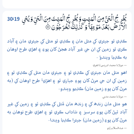
30:19
يُخْرِجُ الْـحَيَّ مِنَ الْمَيِّتِ وَيُخْرِجُ الْمَيِّتَ مِنَ الْـحَيِّ وَيُـحْيِ
الْاَرْضَ بَعْدَ مَوْتِهَا ۭ وَكَذٰلِكَ تُـخْرَجُوْنَ
۝ۧ19
ڪڍي ٿو جيئري کي مئل مان ۽ ڪڍي ٿو مئل کي جيئري مان ۽ آباد
ڪري ٿو زمين کي ان جي غير آباد هجڻ کان پوءِ ۽ اهڙي طرح اوهان
به ڪڍيا ويندؤ .
— مولانا محمد ادريس ڏاھري
اهو مئل مان جيئري کي ڪڍي ٿو ۽ جيئري مان مئل کي ڪڍي ٿو ۽
زمين کي ان جي مرڻ کان پوءِ جياري ٿو ۽ اهڙيءَ طرح اوهان کي (به
مرڻ کان پوءِ زمين مان) ڪڍيو ويندو.
— مولانا محمد مدني
هو مئل مان زنده کي ۽ زنده مان مُئل کي ڪڍي ٿو ۽ زمين کي غير
آباد ٿيڻ کان پوءِ سرسبز ۽ شاداب ڪري ٿو ۽ اهڙي طرح توهان به
مرڻ کان پوءِ (زمين مان) جيئرا ڪڍيا ويندا.
— عبدالسلام ڀُٽو