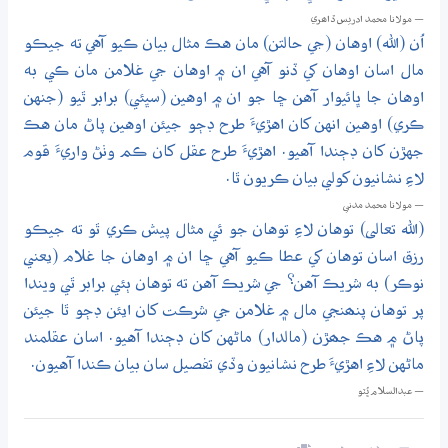
— مولانا محمد ادريس ڏاھري
اُن (الله) اوهان (جي حالتن) مان هڪ مثال بيان ڪيو آهي ته جيڪو
مال اسان اوهان کي ڏنو آهي ان ۾ اوهان جي غلامن مان ڪي به
اوهان جا ڀائيوار آهن ڇا جو ان ۾ اوهين (سڀئي) برابر ٿيو (جنهن
ڪري) اوهين انهن کان اهڙيءَ طرح ڊڄو جيئن اوهين پاڻ مان هڪ
جهڙن کان ڊڄندا آهيو. اهڙيءَ طرح عقل کان ڪم وٺڻ واريءَ قوم
لاءِ نشانيون کولي بيان ڪريون ٿا.
— مولانا محمد مدني
(الله تعالى) توهان لاءِ توهان جو ئي مثال پيش ڪري ٿو ته جيڪو
رزق اسان توهان کي عطا ڪيو آهي ڇا ان ۾ اوهان جا غلام (يعني
نوڪر) به شريڪ آهن؟ جي شريڪ آهن ته توهان ٻئي برابر ٿي ويندا
پر توهان پنھنجي مال ۾ غلامن جي شرڪت کان ايئن ڊڄو ٿا جيئن
پاڻ ۾ هڪ جھڙن (مالدار) ماڻهن کان ڊڄندا آهيو. اسان عقلمند
ماڻهن لاءِ اهڙيءَ طرح نشانيون وڏي تفصيل سان بيان ڪندا آهيون.
— عبدالسلام ڀُٽو