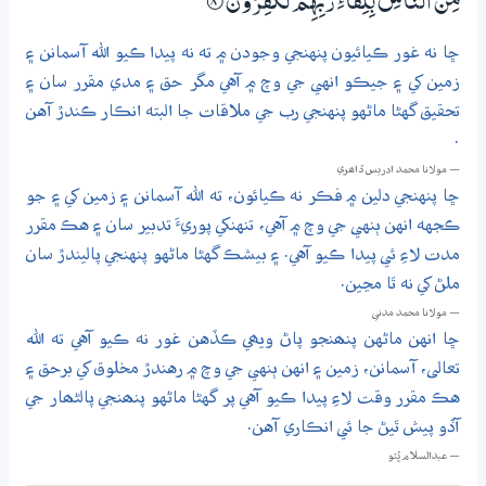
مِّنَ النَّاسِ بِلِقَاۗئِ رَبِّهِمْ لَكٰفِرُوْنَ
8‏۝
ڇا نه غور ڪيائيون پنهنجي وجودن ۾ ته نه پيدا ڪيو الله آسمانن ۽
زمين کي ۽ جيڪو انهي جي وچ ۾ آهي مگر حق ۽ مدي مقرر سان ۽
تحقيق گهڻا ماڻهو پنهنجي رب جي ملاقات جا البته انڪار ڪندڙ آهن
.
— مولانا محمد ادريس ڏاھري
ڇا پنهنجي دلين ۾ فڪر نه ڪيائون، ته الله آسمانن ۽ زمين کي ۽ جو
ڪجهه انهن ٻنهي جي وچ ۾ آهي، تنهنکي پوريءَ تدبير سان ۽ هڪ مقرر
مدت لاءِ ئي پيدا ڪيو آهي. ۽ بيشڪ گهڻا ماڻهو پنهنجي پاليندڙ سان
ملڻ کي نه ٿا مڃين.
— مولانا محمد مدني
ڇا انهن ماڻهن پنھنجو پاڻ ويھي ڪڏهن غور نه ڪيو آهي ته الله
تعالى، آسمانن، زمين ۽ انهن ٻنهي جي وچ ۾ رهندڙ مخلوق کي برحق ۽
هڪ مقرر وقت لاءِ پيدا ڪيو آهي پر گهڻا ماڻهو پنھنجي پالڻھار جي
آڏو پيش ٿيڻ جا ئي انڪاري آهن.
— عبدالسلام ڀُٽو