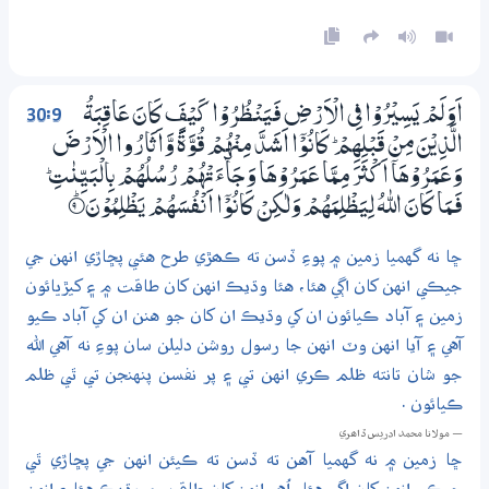
30:9
اَوَلَمْ يَسِيْرُوْا فِي الْاَرْضِ فَيَنْظُرُوْا كَيْفَ كَانَ عَاقِبَةُ
الَّذِيْنَ مِنْ قَبْلِهِمْ ۭ كَانُوْٓا اَشَدَّ مِنْهُمْ قُوَّةً وَّاَثَارُوا الْاَرْضَ
وَعَـمَرُوْهَآ اَكْثَرَ مِـمَّا عَـمَرُوْهَا وَجَاۗءَتْهُمْ رُسُلُهُمْ بِالْبَيِّنٰتِ ۭ
فَـمَا كَانَ اللّٰهُ لِيَظْلِمَهُمْ وَلٰكِنْ كَانُوْٓا اَنْفُسَهُمْ يَظْلِمُوْنَ
9‏۝ۭ
ڇا نه گهميا زمين ۾ پوءِ ڏسن ته ڪہڙي طرح هئي پڇاڙي انهن جي
جيڪي انهن کان اڳي هئا، هئا وڌيڪ انهن کان طاقت ۾ ۽ کيڙيائون
زمين ۽ آباد ڪيائون ان کي وڌيڪ ان کان جو هنن ان کي آباد ڪيو
آهي ۽ آيا انهن وٽ انهن جا رسول روشن دليلن سان پوءِ نه آهي الله
جو شان تانته ظلم ڪري انهن تي ۽ پر نفسن پنهنجن تي ٿي ظلم
ڪيائون .
— مولانا محمد ادريس ڏاھري
ڇا زمين ۾ نه گهميا آهن ته ڏسن ته ڪيئن انهن جي پڇاڙي ٿي