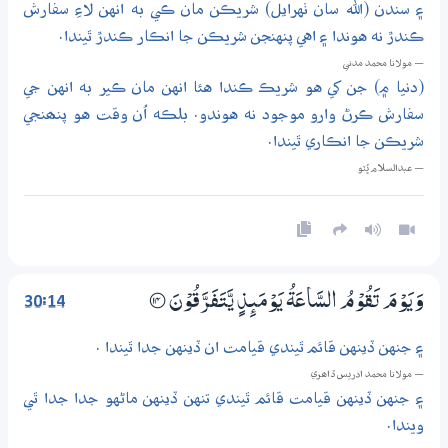
۽ سندن (الله سان ٺهرايل) شريڪن مان ڪي به انهن لاءِ سفارش
ڪندڙ نه هوندا ۽ اهي پنهنجن شريڪن جا انڪار ڪندڙ ٿيندا.
— مولانا محمد مدني
(دنيا ۾) جن کي هو شريڪ ڪندا هئا انهن مان ڪير به انهن جي
سفارش ڪرڻ وارو موجود نه هوندو. بلڪه اُن وقت هو پنھنجي
شريڪن جا انڪاري ٿيندا.
— عبدالسلام ڀُٽو
30:14
وَيَوْمَ تَقُوْمُ السَّاعَةُ يَوْمَىِٕذٍ يَّتَفَرَّقُوْنَ
؀14
۽ جنهن ڏينهن قائم ٿيندي قيامت ان ڏينهن جدا ٿيندا .
— مولانا محمد ادريس ڏاھري
۽ جنهن ڏينهن قيامت قائم ٿيندي تنهن ڏينهن ماڻهو جدا جدا ٿي
ويندا.