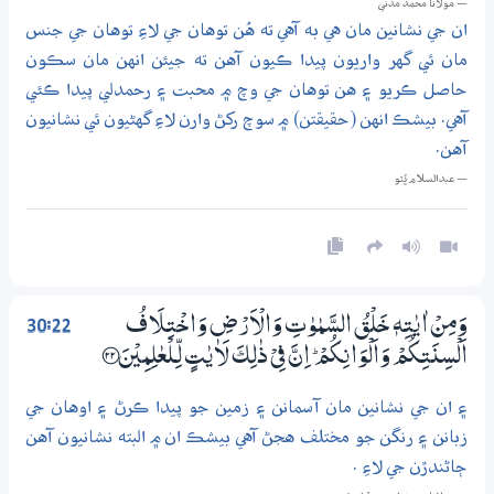
— مولانا محمد مدني
ان جي نشانين مان هي به آهي ته هُن توهان جي لاءِ توهان جي جنس
مان ئي گهر واريون پيدا ڪيون آهن ته جيئن انهن مان سڪون
حاصل ڪريو ۽ هن توهان جي وچ ۾ محبت ۽ رحمدلي پيدا ڪئي
آهي. بيشڪ انهن (حقيقتن) ۾ سوچ رکڻ وارن لاءِ گهڻيون ئي نشانيون
آهن.
— عبدالسلام ڀُٽو
30:22
وَمِنْ اٰيٰتِهٖ خَلْقُ السَّمٰوٰتِ وَالْاَرْضِ وَاخْتِلَافُ
اَلْسِنَتِكُمْ وَاَلْوَانِكُمْ ۭ اِنَّ فِيْ ذٰلِكَ لَاٰيٰتٍ لِّــلْعٰلِمِيْنَ ؀22
۽ ان جي نشانين مان آسمانن ۽ زمين جو پيدا ڪرڻ ۽ اوهان جي
زبانن ۽ رنگن جو مختلف هجڻ آهي بيشڪ ان ۾ البته نشانيون آهن
ڄاڻندڙن جي لاءِ .