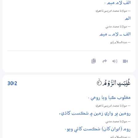
الف لام ميم .
— مولانا محمد ادريس ڏاھري
الم
— مولانا محمد مدني
الف ــ لام ــ ميم
— عبدالسلام ڀُٽو
30:2
غُلِبَتِ الرُّوْمُ
2‏۝ۙ
مغلوب ڪيا ويا رومي .
— مولانا محمد ادريس ڏاھري
رومين ڀر واري زمين ۾ شڪست کاڌي،
— مولانا محمد مدني
روم (ايران کان) شڪست کائي ويو.
— عبدالسلام ڀُٽو