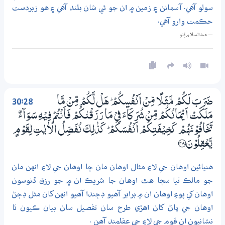
سولو آهي. آسمانن ۽ زمين ۾ ان جو ئي شان بلند آهي ۽ هو زبردست
حڪمت وارو آهي.
— عبدالسلام ڀُٽو
30:28
ضَرَبَ لَكُمْ مَّثَلًا مِّنْ اَنْفُسِكُمْ ۭ هَلْ لَّكُمْ مِّنْ مَّا
مَلَكَتْ اَيْمَانُكُمْ مِّنْ شُرَكَاۗءَ فِيْ مَا رَزَقْنٰكُمْ فَاَنْتُمْ فِيْهِ سَوَاۗءٌ
تَخَافُوْنَهُمْ كَـخِيْفَتِكُمْ اَنْفُسَكُمْ ۭ كَذٰلِكَ نُفَصِّلُ الْاٰيٰتِ لِقَوْمٍ
يَّعْقِلُوْنَ ؀28
هنيائين اوهان جي لاءِ مثال اوهان مان ڇا اوهان جي لاءِ انهن مان
جو مالڪ ٿيا سڄا هٿ اوهان جا شريڪ ان ۾ جو رزق ڏنوسون
اوهان کي پوءِ اوهان ان ۾ برابر آهيو ڊڄندا آهيو انهن کان مثل ڊڄڻ
اوهان جي پاڻ کان اهڙي طرح سان تفصيل سان بيان ڪيون ٿا
نشانيون ان قوم جي لاءِ جي عقلمند آهن .