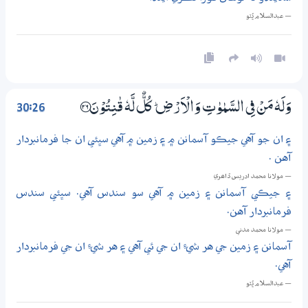
— عبدالسلام ڀُٽو
30:26
وَلَهٗ مَنْ فِي السَّمٰوٰتِ وَالْاَرْضِ ۭ كُلٌّ لَّهٗ قٰنِتُوْنَ ؀26
۽ ان جو آهي جيڪو آسمانن ۾ ۽ زمين ۾ آهي سڀئي ان جا فرمانبردار
آهن .
— مولانا محمد ادريس ڏاھري
۽ جيڪي آسمانن ۽ زمين ۾ آهي سو سندس آهي. سڀئي سندس
فرمانبردار آهن.
— مولانا محمد مدني
آسمانن ۽ زمين جي هر شيءِ ان جي ئي آهي ۽ هر شيءِ ان جي فرمانبردار
آهي.
— عبدالسلام ڀُٽو