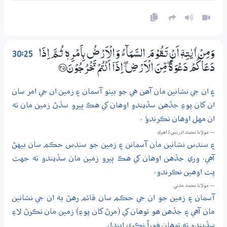
30:25
وَمِنْ اٰيٰتِهٖٓ اَنْ تَــقُوْمَ السَّمَاۗءُ وَالْاَرْضُ بِاَمْرِهٖ ۭ ثُـمَّ اِذَا
دَعَاكُمْ دَعْوَةً ڰ مِّنَ الْاَرْضِ ڰ اِذَآ اَنْتُمْ تَخْرُجُوْنَ ؀25
۽ ان جي نشانين مان آهن هي جو بيٺو آسمان ۽ زمين ان جي امر سان
ان کان پوءِ جڏهن سڏيندو اوهان کي هڪ ڀيرو سڏڻ زمين مان ته
ان مهل اوهان نڪرندؤ .
— مولانا محمد ادريس ڏاھري
۽ سندس نشانين مان آسمانن ۽ زمين جو سندس حڪم سان بيهڻ
آهي. وري جڏهن اوهان کي هڪ ڀيرو زمين مان سڏيندو ته جهٽ
پٽ اوهين نڪرندو.
— مولانا محمد مدني
آسمان ۽ زمين جو ان جي حڪم سان قائم رهڻ به ان جي نشانين
مان آهي ۽ جڏهن هو توهان کي (مرڻ کان پوءِ) زمين مان نڪرڻ لاءِ
سڏيندو ته توهان فوراً نڪري ايندا.