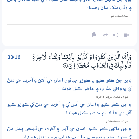
۾ وڏي سُک سان رهندا.
— عبدالسلام ڀُٽو
30:16
وَاَمَّا الَّذِيْنَ كَفَرُوْا وَكَذَّبُوْا بِاٰيٰتِنَا وَلِقَاۗئِ الْاٰخِرَةِ
فَاُولٰۗىِٕكَ فِي الْعَذَابِ مُـحْضَرُوْنَ
؀16
۽ پر جن ڪفر ڪيو ۽ ڪوڙو چيائون اسان جي آيتن ۽ آخرت جي ملڻ
کي پوءِ اهي عذاب ۾ حاضر ڪيل هوندا .
— مولانا محمد ادريس ڏاھري
۽ جن ڪفر ڪيو ۽ اسان جي آيتن کي ۽ آخرت جي ملڻ کي ڪوڙو ڪيو
آهي سي عذاب ۾ حاضر ڪيل هوندا.
— مولانا محمد مدني
۽ جن ماڻهن ڪفر ڪيو، اسان جي آيتن ۽ آخرت جي ڏينھن پيش ٿيڻ
کي ڪوڙو ڪيو، سي سڀ جا سڀ عذاب ۾ جڪڙيل هوندا.