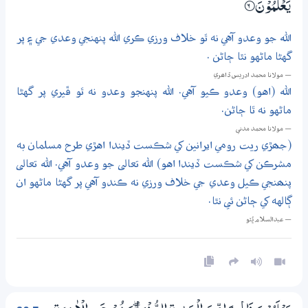
يَعْلَمُوْنَ
6‏۝
الله جو وعدو آهي نه ٿو خلاف ورزي ڪري الله پنهنجي وعدي جي ۽ پر
گهڻا ماڻهو نٿا ڄاڻن .
— مولانا محمد ادريس ڏاھري
الله (اهو) وعدو ڪيو آهي. الله پنهنجو وعدو نه ٿو ڦيري پر گهڻا
ماڻهو نه ٿا ڄاڻن.
— مولانا محمد مدني
(جھڙي ريت رومي ايرانين کي شڪست ڏيندا اهڙي طرح مسلمان به
مشرڪن کي شڪست ڏيندا اهو) الله تعالى جو وعدو آهي. الله تعالى
پنھنجي ڪيل وعدي جي خلاف ورزي نه ڪندو آهي پر گهڻا ماڻهو ان
ڳالهه کي ڄاڻن ئي نٿا.
— عبدالسلام ڀُٽو