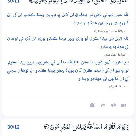
30:11
اَللّٰهُ يَبْدَؤُا الْـخَــلْقَ ثُـمَّ يُعِيْدُهٗ ثُـمَّ اِلَيْهِ تُرْجَعُوْنَ
؀11
الله نئين نموني ٺاهي ٿو مخلوق ان کان پوءِ وري پيدا ڪندو ان کي ان
کان پوءِ ان ڏانهن موٽايا ويندؤ.
— مولانا محمد ادريس ڏاھري
الله نئين سر پيدا ڪري ٿو وري ٻيهر پيدا ڪندو وري ان ڏي ئي اوهان
کي موٽايو ويندو.
— مولانا محمد مدني
(ڇا هي ماڻهو غور نٿا ڪن ته) الله تعالى ئي پھريون ڀيرو پيدا ڪري
ٿو ۽ هو ان کي (ختم ڪرڻ کان پوءِ) ٻيھر پيدا ڪندو. ۽ توهان سڀني
کي ان ڏانهن ئي موٽايو ويندو.
— عبدالسلام ڀُٽو
30:12
وَيَوْمَ تَقُوْمُ السَّاعَةُ يُبْلِسُ الْمُجْرِمُوْنَ
؀12