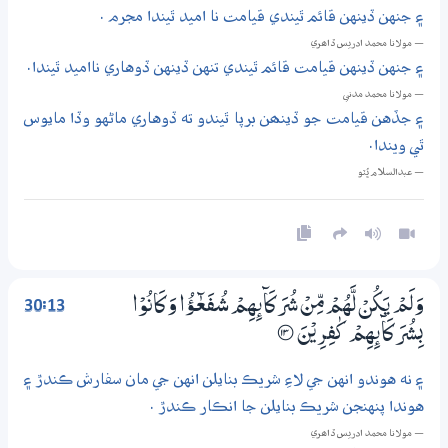
۽ جنهن ڏينهن قائم ٿيندي قيامت نا اميد ٿيندا مجرم .
— مولانا محمد ادريس ڏاھري
۽ جنهن ڏينهن قيامت قائم ٿيندي تنهن ڏينهن ڏوهاري نااميد ٿيندا.
— مولانا محمد مدني
۽ جڏهن قيامت جو ڏينھن برپا ٿيندو ته ڏوهاري ماڻهو وڏا مايوس
ٿي ويندا.
— عبدالسلام ڀُٽو
30:13
وَلَمْ يَكُنْ لَّهُمْ مِّنْ شُرَكَاۗىِٕهِمْ شُفَعٰۗـــؤُا وَكَانُوْا
بِشُرَكَاۗىِٕهِمْ كٰفِرِيْنَ
؀13
۽ نه هوندو انهن جي لاءِ شريڪ بنايلن انهن جي مان سفارش ڪندڙ ۽
هوندا پنهنجن شريڪ بنايلن جا انڪار ڪندڙ .
— مولانا محمد ادريس ڏاھري