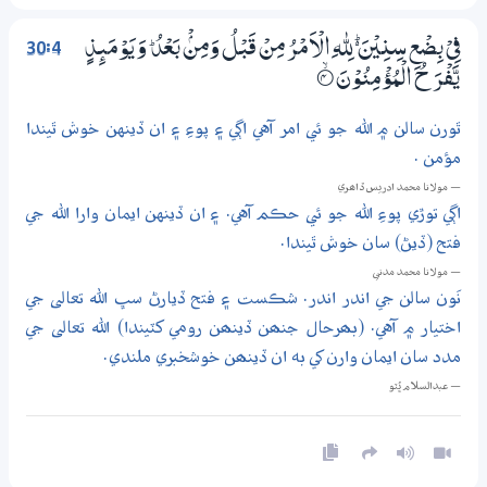
30:4
فِيْ بِضْعِ سِنِيْنَ ڛ لِلّٰهِ الْاَمْرُ مِنْ قَبْلُ وَمِنْۢ بَعْدُ ۭ وَيَوْمَىِٕذٍ
يَّفْرَحُ الْمُؤْمِنُوْنَ
4‏۝ۙ
ٿورن سالن ۾ الله جو ئي امر آهي اڳي ۽ پوءِ ۽ ان ڏينهن خوش ٿيندا
مؤمن .
— مولانا محمد ادريس ڏاھري
اڳي توڙي پوءِ الله جو ئي حڪم آهي. ۽ ان ڏينهن ايمان وارا الله جي
فتح (ڏيڻ) سان خوش ٿيندا.
— مولانا محمد مدني
نَون سالن جي اندر اندر. شڪست ۽ فتح ڏيارڻ سڀ الله تعالى جي
اختيار ۾ آهي. (بھرحال جنھن ڏينھن رومي کٽيندا) الله تعالى جي
مدد سان ايمان وارن کي به ان ڏينھن خوشخبري ملندي.
— عبدالسلام ڀُٽو