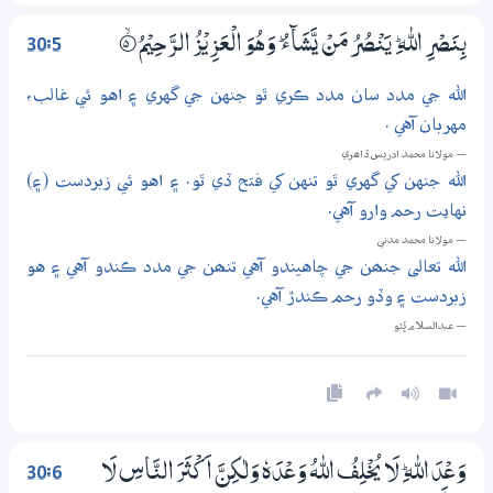
30:5
بِنَصْرِ اللّٰهِ ۭ يَنْصُرُ مَنْ يَّشَاۗءُ ۭ وَهُوَ الْعَزِيْزُ الرَّحِيْمُ
5‏۝ۙ
الله جي مدد سان مدد ڪري ٿو جنهن جي گهري ۽ اهو ئي غالب،
مهربان آهي .
— مولانا محمد ادريس ڏاھري
الله جنهن کي گهري ٿو تنهن کي فتح ڏي ٿو. ۽ اهو ئي زبردست (۽)
نهايت رحم وارو آهي.
— مولانا محمد مدني
الله تعالى جنھن جي چاهيندو آهي تنھن جي مدد ڪندو آهي ۽ هو
زبردست ۽ وڏو رحم ڪندڙ آهي.
— عبدالسلام ڀُٽو
30:6
وَعْدَ اللّٰهِ ۭ لَا يُخْلِفُ اللّٰهُ وَعْدَهٗ وَلٰكِنَّ اَكْثَرَ النَّاسِ لَا