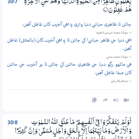
30:7
يَعْلَمُوْنَ ظَاهِرًا مِّنَ الْـحَيٰوةِ الدُّنْيَا ښ وَهُمْ عَنِ الْاٰخِرَةِ
هُمْ غٰفِلُوْنَ
7‏۝
ڄاڻن ٿا ظاهري حياتي دنيا واري ۽ اهي آخرت کان غافل آهن.
— مولانا محمد ادريس ڏاھري
اهي دنيا جي ظاهر حياتيءَ کي ڄاڻن ٿا ۽ اهي آخرت کان (بالڪل) غافل
آهن.
— مولانا محمد مدني
هي ماڻهو رڳو دنيا جي ظاهري حالتن کي ڄاڻن ٿا پر آخرت جي حالتن
کان صفا غافل آهن.
— عبدالسلام ڀُٽو
30:8
اَوَلَمْ يَتَفَكَّرُوْا فِيْٓ اَنْفُسِهِمْ ۣ مَا خَلَقَ اللّٰهُ السَّمٰوٰتِ
وَالْاَرْضَ وَمَا بَيْنَهُمَآ اِلَّا بِالْـحَقِّ وَاَجَلٍ مُّسَمًّى ۭ وَاِنَّ كَثِيْرًا