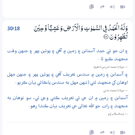
30:18
وَلَهُ الْحَمْــدُ فِي السَّمٰوٰتِ وَالْاَرْضِ وَعَشِـيًّا وَّحِيْنَ
تُظْهِرُوْنَ
؀18
۽ ان جو ئي حمد آسمانن ۽ زمين ۾ آهي ۽ پوئين پهر ۽ جنهن وقت
منجهند ڪيو ٿا .
— مولانا محمد ادريس ڏاھري
۽ آسمانن ۽ زمين ۾ سندس تعريف آهي ۽ پوئين پهر ۽ جنهن مهل
اوهان کي منجهند ٿئي (تنهن مهل به سندس پاڪائي بيان ڪريو.
— مولانا محمد مدني
آسمانن ۽ زمين ۾ ان جي ئي تعريف ڪئي وڃي ٿي، سو توهان به
منجهند ۽ رات جو الله تعالى جي تعريف بيان ڪندا رهو.
— عبدالسلام ڀُٽو