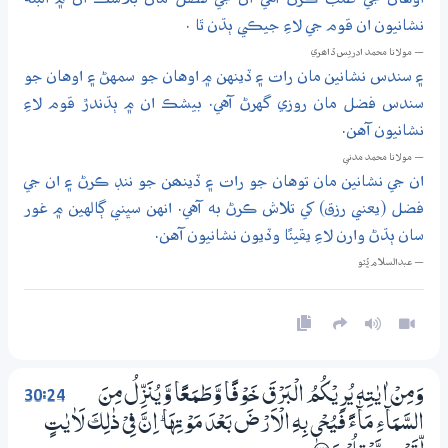
نشانيون ان قوم جي لاءِ جيڪي ٻڌن ٿا .
— مولانا محمد ادريس ڏاھري
۽ سندس نشانين مان رات ۽ ڏينهن ۾ اوهان جو سمهڻ ۽ اوهان جو
سندس فضل مان روزي گهرڻ آهي. بيشڪ ان ۾ ٻڌندڙ قوم لاءِ
نشانيون آهن.
— مولانا محمد مدني
ان جي نشانين مان توهان جو رات ۽ ڏينھن جو ننڊ ڪرڻ ۽ ان جي
فضل (يعني رزق) کي تلاش ڪرڻ به آهي. انهن سڀني ڳالهين ۾ غور
سان ٻڌڻ وارن لاءِ يقينًا وڏيون نشانيون آهن.
— عبدالسلام ڀُٽو
30:24
وَمِنْ اٰيٰتِهٖ يُرِيْكُمُ الْبَرْقَ خَوْفًا وَّطَـمَـعًا وَّيُنَزِّلُ مِنَ
السَّمَاۗءِ مَاۗءً فَيُحْيٖ بِهِ الْاَرْضَ بَعْدَ مَوْتِهَا ۭ اِنَّ فِيْ ذٰلِكَ لَاٰيٰتٍ