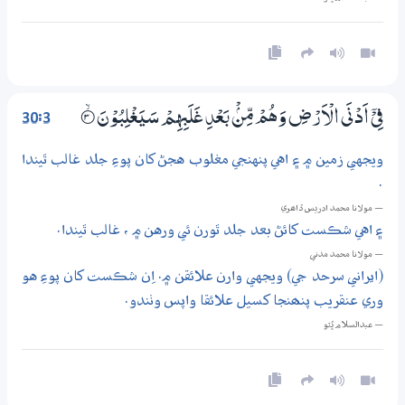
30:3
فِيْٓ اَدْنَى الْاَرْضِ وَهُمْ مِّنْۢ بَعْدِ غَلَبِهِمْ سَيَغْلِبُوْنَ
3‏۝ۙ
ويجهي زمين ۾ ۽ اهي پنهنجي مغلوب هجڻ کان پوءِ جلد غالب ٿيندا
.
— مولانا محمد ادريس ڏاھري
۽ اهي شڪست کائڻ بعد جلد ٿورن ئي ورهن ۾ ، غالب ٿيندا.
— مولانا محمد مدني
(ايراني سرحد جي) ويجهي وارن علائقن ۾. اِن شڪست کان پوءِ هو
وري عنقريب پنھنجا کسيل علائقا واپس وٺندو.
— عبدالسلام ڀُٽو