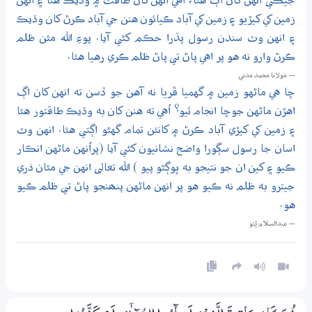
جيڪي انهن کان اڳ هئا، اُهي انهن کان طاقت ۾ وڌيڪ هئا ۽ انهن
زمين کي کيڙيو ۽ زمين کي آباد ڪيائون هنن جي آباد ڪرڻ کان وڌيڪ
۽ انهن وٽ سندن رسول پڌرا حڪم کڻي آيا. پوءِ الله مٿن ظلم
ڪرڻ وارو نه هو پر اهي پاڻ تي پاڻ ظلم ڪري رهيا هئا.
— مولانا محمد مدني
ڇا هي ماڻهو زمين ۾ گهميا ڦريا نه آهن جو ڏسن ته انهن کان اڳ
اهڙن ماڻهن جوڇا انجام ٿيو؟ اُهي ته هنن کان به وڌيڪ طاقتور هئا
۽ زمين کي کيڙي آباد ڪرڻ ۾ کانئن تمام گهڻو اڳتي هئا. انهن وٽ
اسان جا رسول سڳورا واضح نشانيون کڻي آيا (پراُنهن ماڻهن انڪار
ڪيو ۽ کين ان جو نتيجو به ڀوڳڻو پيو ) الله تعالى انهن جي مٿان ذري
جيترو به ظلم نه ڪيو هو پر انهن ماڻهن پنھنجو پاڻ تي ظلم ڪيو
هو.
— عبدالسلام ڀُٽو