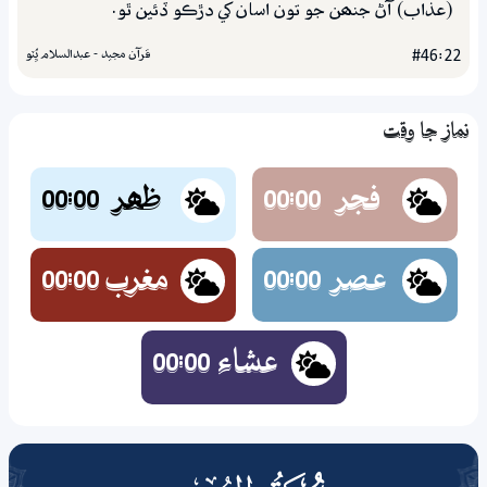
(عذاب) آڻ جنھن جو تون اسان کي دڙڪو ڏئين ٿو.
قرآن مجيد - عبدالسلام ڀُٽو
#46:22
نماز جا وقت
فجر
ظھر
00:00
00:00
عصر
مغرب
00:00
00:00
عشاء
00:00