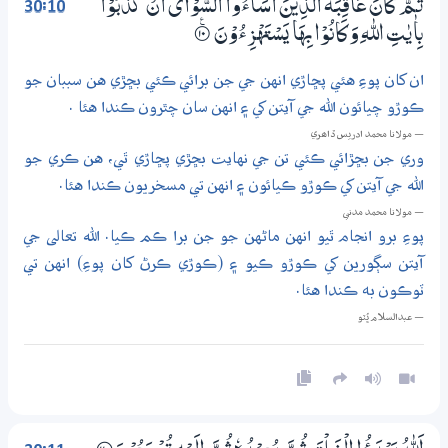
30:10
ثُـمَّ كَانَ عَاقِبَةَ الَّذِيْنَ اَسَاۗءُوا السُّوْۗآٰى اَنْ كَذَّبُوْا
بِاٰيٰتِ اللّٰهِ وَكَانُوْا بِهَا يَسْتَهْزِءُوْنَ
۝ۧ10
ان کان پوءِ هئي پڇاڙي انهن جي جن برائي ڪئي بڇڙي هن سببان جو
ڪوڙو چيائون الله جي آيتن کي ۽ انهن سان چٿرون ڪندا هئا .
— مولانا محمد ادريس ڏاھري
وري جن بڇڙائي ڪئي تن جي نهايت بڇڙي پڇاڙي ٿي، هن ڪري جو
الله جي آيتن کي ڪوڙو ڪيائون ۽ انهن تي مسخريون ڪندا هئا.
— مولانا محمد مدني
پوءِ برو انجام ٿيو انهن ماڻهن جو جن برا ڪم ڪيا. الله تعالى جي
آيتن سڳورين کي ڪوڙو ڪيو ۽ (ڪوڙي ڪرڻ کان پوءِ) انهن تي
ٽوڪون به ڪندا هئا.
— عبدالسلام ڀُٽو