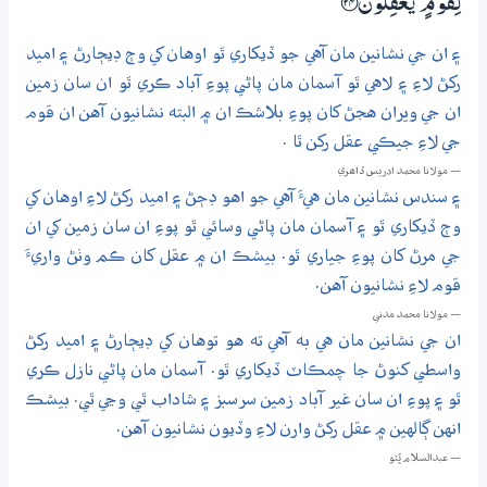
لِّقَوْمٍ يَّعْقِلُوْنَ ؀24
۽ ان جي نشانين مان آهي جو ڏيکاري ٿو اوهان کي وڄ ڊيڄارڻ ۽ اميد
رکڻ لاءِ ۽ لاهي ٿو آسمان مان پاڻي پوءِ آباد ڪري ٿو ان سان زمين
ان جي ويران هجڻ کان پوءِ بلاشڪ ان ۾ البته نشانيون آهن ان قوم
جي لاءِ جيڪي عقل رکن ٿا .
— مولانا محمد ادريس ڏاھري
۽ سندس نشانين مان هيءَ آهي جو اهو ڊڄڻ ۽ اميد رکڻ لاءِ اوهان کي
وڄ ڏيکاري ٿو ۽ آسمان مان پاڻي وسائي ٿو پوءِ ان سان زمين کي ان
جي مرڻ کان پوءِ جياري ٿو. بيشڪ ان ۾ عقل کان ڪم وٺڻ واريءَ
قوم لاءِ نشانيون آهن.
— مولانا محمد مدني
ان جي نشانين مان هي به آهي ته هو توهان کي ڊيڄارڻ ۽ اميد رکڻ
واسطي کنوڻ جا چمڪاٽ ڏيکاري ٿو. آسمان مان پاڻي نازل ڪري
ٿو ۽ پوءِ ان سان غير آباد زمين سرسبز ۽ شاداب ٿي وڃي ٿي. بيشڪ
انهن ڳالهين ۾ عقل رکڻ وارن لاءِ وڏيون نشانيون آهن.
— عبدالسلام ڀُٽو