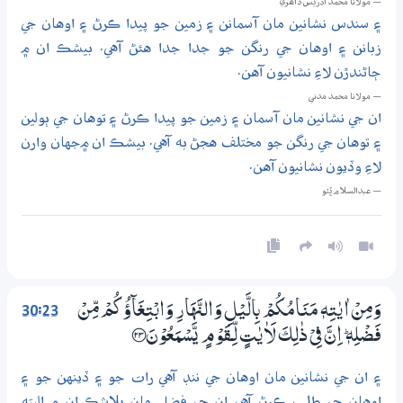
— مولانا محمد ادريس ڏاھري
۽ سندس نشانين مان آسمانن ۽ زمين جو پيدا ڪرڻ ۽ اوهان جي
زبانن ۽ اوهان جي رنگن جو جدا جدا هئڻ آهي. بيشڪ ان ۾
ڄاڻندڙن لاءِ نشانيون آهن.
— مولانا محمد مدني
ان جي نشانين مان آسمان ۽ زمين جو پيدا ڪرڻ ۽ توهان جي ٻولين
۽ توهان جي رنگن جو مختلف هجڻ به آهي. بيشڪ ان ۾جهان وارن
لاءِ وڏيون نشانيون آهن.
— عبدالسلام ڀُٽو
30:23
وَمِنْ اٰيٰتِهٖ مَنَامُكُمْ بِالَّيْلِ وَالنَّهَارِ وَابْتِغَاۗؤُكُمْ مِّنْ
فَضْلِهٖ ۭ اِنَّ فِيْ ذٰلِكَ لَاٰيٰتٍ لِّــقَوْمٍ يَّسْمَعُوْنَ ؀23
۽ ان جي نشانين مان اوهان جي ننڊ آهي رات جو ۽ ڏينهن جو ۽
اوهان جي طلب ڪرڻ آهي ان جي فضل مان بلاشڪ ان ۾ البته