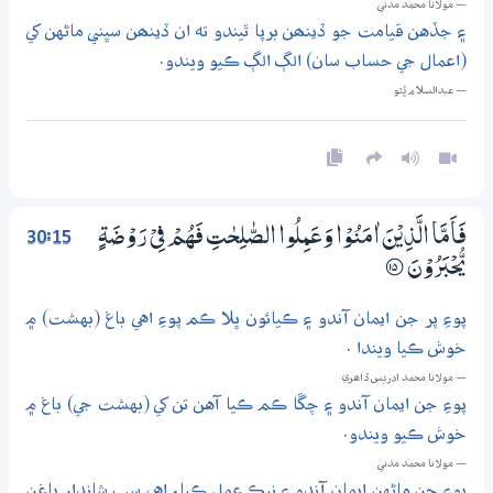
— مولانا محمد مدني
۽ جڏهن قيامت جو ڏينھن برپا ٿيندو ته ان ڏينھن سڀني ماڻهن کي
(اعمال جي حساب سان) الڳ الڳ ڪيو ويندو.
— عبدالسلام ڀُٽو
30:15
فَاَمَّا الَّذِيْنَ اٰمَنُوْا وَعَـمِلُوا الصّٰلِحٰتِ فَهُمْ فِيْ رَوْضَةٍ
يُّحْبَرُوْنَ
؀15
پوءِ پر جن ايمان آندو ۽ ڪيائون ڀلا ڪم پوءِ اهي باغ (بهشت) ۾
خوش ڪيا ويندا .
— مولانا محمد ادريس ڏاھري
پوءِ جن ايمان آندو ۽ چڱا ڪم ڪيا آهن تن کي (بهشت جي) باغ ۾
خوش ڪيو ويندو.
— مولانا محمد مدني
پوءِ جن ماڻهن ايمان آندو ۽ نيڪ عمل ڪيا، اهي سڀ شاندار باغن