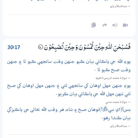
— عبدالسلام ڀُٽو
30:17
فَسُــبْحٰنَ اللّٰهِ حِيْنَ تُمْسُوْنَ وَحِيْنَ تُصْبِحُوْنَ
؀17
پوءِ الله جي پاڪائي بيان ڪيو جنهن وقت سانجهي ڪيو ٿا ۽ جنهن
وقت صبح ڪيو ٿا .
— مولانا محمد ادريس ڏاھري
پوءِ جنهن مهل اوهان کي سانجهي ٿئي ۽ جنهن مهل اوهان کي صبح
ٿئي تنهن مهل الله جي پاڪائي بيان ڪريو.
— مولانا محمد مدني
بس!(اي نبيﷺ!)توهان صبح ۽ شام هر وقت الله تعالى جي پاڪيزگي
بيان ڪندا رهو.
— عبدالسلام ڀُٽو