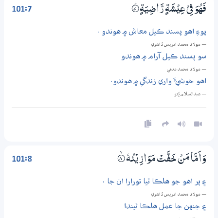
101:7
فَهُوَ فِيْ عِيْشَةٍ رَّاضِيَةٍ
7‏۝ۭ
پوءِ اهو پسند ڪيل معاش ۾ هوندو .
— مولانا محمد ادريس ڏاھري
سو پسند ڪيل آرام ۾ هوندو
— مولانا محمد مدني
اهو خوشيءَ واري زندگي ۾ هوندو.
— عبدالسلام ڀُٽو
101:8
وَاَمَّا مَنْ خَفَّتْ مَوَازِيْنُهٗ
8‏۝ۙ
۽ پر اهو جو هلڪا ٿيا تورارا ان جا .
— مولانا محمد ادريس ڏاھري
۽ جنهن جا عمل هلڪا ٿيندا