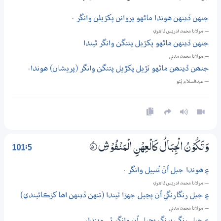
جنهن ڏينهن هوندا ماڻهو پروانن پکڙيلن وانگر .
— مولانا محمد ادريس ڏاھري
جنهن ڏينهن ماڻهو پکڙيل پتنگن وانگر ٿيندا
— مولانا محمد مدني
جنھن ڏينھن ماڻهو ٽڙيل پکڙيل پتنگن وانگر (پريشان) هوندا.
— عبدالسلام ڀُٽو
101:5
وَتَكُوْنُ الْجِبَالُ كَالْعِهْنِ الْمَنْفُوْشِ
5‏۝ۭ
۽ هوندا جبل اُنَ تُنبيل وانگر .
— مولانا محمد ادريس ڏاھري
۽ جبل رنگارنگي اُن پڃيل جهڙا ٿيندا (تنهن ڏينهن اها کڙڪائيندي)
— مولانا محمد مدني
۽ جبل رنگ برنگي پڃيل اُن وانگر ٿي ويندا.