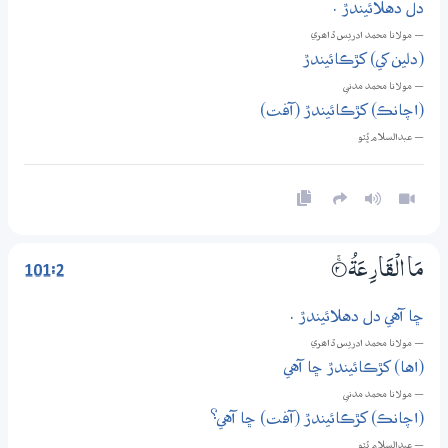
دل دهلائيندڙ .
— مولانا محمد ادريس ڏاھري
(دلين کي) کڙڪائيندڙ
— مولانا محمد مدني
(اچانڪ) کڙڪائيندڙ (آفت)
— عبدالسلام ڀُٽو
101:2
مَا الْقَارِعَةُ
2‏۝ۚ
ڇا آهي دل دهلائيندڙ .
— مولانا محمد ادريس ڏاھري
(اها) کڙڪائيندڙ ڇا آهي
— مولانا محمد مدني
(اچانڪ) کڙڪائيندڙ (آفت) ڇا آهي؟
— عبدالسلام ڀُٽو