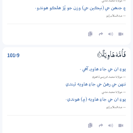
— مولانا محمد مدني
۽ جنھن جي (نيڪين جي) وزن جو پُڙ هلڪو هوندو.
— عبدالسلام ڀُٽو
101:9
فَاُمُّهٗ هَاوِيَةٌ
9‏۝ۭ
پوءِ ان جي جاء هاويہ آهي .
— مولانا محمد ادريس ڏاھري
تنهن جي رهڻ جي جاءِ هاويه ٿيندي
— مولانا محمد مدني
پوءِ ان جي جاءِ هاويه (۾) هوندي.
— عبدالسلام ڀُٽو