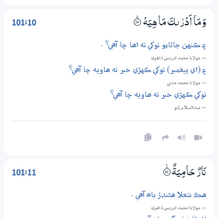
101:10
وَمَآ اَدْرٰىكَ مَا هِيَهْ
۝ۭ10
۽ ڪنهن ڄاڻايو توکي ته اها ڇا آهي؟ .
— مولانا محمد ادريس ڏاھري
۽ (اي پيغمبر) توکي ڪهڙي خبر ته هاويه ڇا آهي؟
— مولانا محمد مدني
توکي ڪهڙي خبر ته هاويه ڇا آهي؟
— عبدالسلام ڀُٽو
101:11
نَارٌ حَامِيَةٌ
۝ۧ11
هڪ شعلا هڻندڙ باھ آهي .
— مولانا محمد ادريس ڏاھري