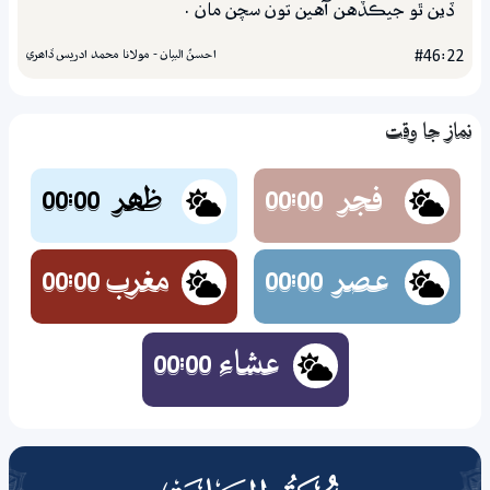
ڏين ٿو جيڪڏهن آهين تون سچن مان .
احسنُ البيان - مولانا محمد ادريس ڏاھري
#46:22
نماز جا وقت
فجر
ظھر
00:00
00:00
عصر
مغرب
00:00
00:00
عشاء
00:00