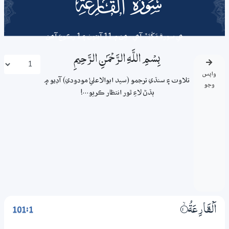
101
surah
ھي سورة
مَکِّیَّۃٌ
آھي . ھِن ۾ 11 آيتون ۽ 1 رڪوع آھن
بِسْمِ اللَّـهِ الرَّحْمَـٰنِ الرَّحِيمِ
واپس
تلاوت ۽ سنڌي ترجمو (سيد ابوالاعليٰ مودودي) آڊيو ۾
وڃو
ٻڌڻ لاءِ ٿور انتظار ڪريو...!
101:1
اَلْقَارِعَةُ
1‏۝ۙ