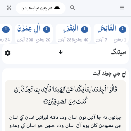
ائنڊرائيڊ ايپليڪيشن
الۡفَاتِحَۃِ
الۡبَقَرَۃِ
اٰلِ عِمۡرٰنَ
4
3
2
1
1 رڪوع
7 آيتون
40 رڪوع
286 آيتون
20 رڪوع
200 آيتون
24 رڪوع
سيٽنگ
اڄ جي چونڊ آيت
قَالُوْٓا اَجِئْتَـنَا لِتَاْفِكَنَا عَنْ اٰلِهَتِنَا ۚ فَاْتِنَا بِـمَا تَعِدُنَآ اِنْ
كُنْتَ مِنَ الصّٰدِقِيْنَ ؀22
چيائون ته ڇا آئين تون اسان وٽ تانته ڦيرائين اسان کي اسان
جن معبودن کان پوءِ آڻ اسان وٽ جنهن جو اسان کي وعدو