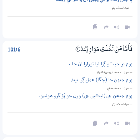
— عبدالسلام ڀُٽو
101:6
فَاَمَّا مَنْ ثَــقُلَتْ مَوَازِيْنُهٗ
6‏۝ۙ
پوءِ پر جيڪو ڳرا ٿيا تورارا ان جا .
— مولانا محمد ادريس ڏاھري
پوءِ جنهن جا (چڱا) عمل ڳرا ٿيندا
— مولانا محمد مدني
پوءِ جنھن جي (نيڪين جي) وزن جو پُڙ ڳرو هوندو.
— عبدالسلام ڀُٽو