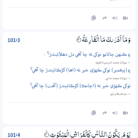
101:3
وَمَآ اَدْرٰىكَ مَا الْقَارِعَةُ
3‏۝ۭ
۽ ڪنهن ڄاڻايو توکي ته ڇا آهي دل دهلائيندڙ؟ .
— مولانا محمد ادريس ڏاھري
۽ (پيغمبر) توکي ڪهڙي خبر ته (اها) کڙڪائيندڙ ڇا آهي؟
— مولانا محمد مدني
توکي ڪهڙي خبر ته (اچانڪ) کڙڪائيندڙ (آفت) ڇا آهي؟
— عبدالسلام ڀُٽو
101:4
يَوْمَ يَكُوْنُ النَّاسُ كَالْفَرَاشِ الْمَبْثُوْثِ
4‏۝ۙ